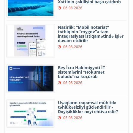
Xəttinin çəkilişini başa çatdırıb
06-08-2026
Nazirlik: “Mobil notariat”
tətbiqinin “mygov”a tam
inteqrasiyası istiqamətində işlər
davam etdirilir
06-08-2026
Beş İcra Hakimiyyəti İT
sistemlərini “Hökumət
buludu”na köçürüb
06-08-2026
Uşaqların rəqəmsal mühitdə
təhlükəsizliyi gücləndirilir -
Dəyişikliklər nəyi ehtiva edir?
05-08-2026