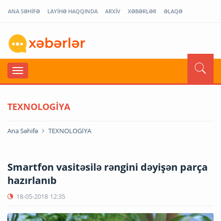
ANA SƏHİFƏ
LAYİHƏ HAQQINDA
ARXİV
XƏBƏRLƏR
ƏLAQƏ
TEXNOLOGİYA
Ana Səhifə
TEXNOLOGİYA
Smartfon vasitəsilə rəngini dəyişən parça
hazırlanıb
18-05-2018
12:35