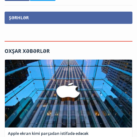
ŞƏRHLƏR
OXŞAR XƏBƏRLƏR
Apple ekran kimi parçadan istifadə edəcək