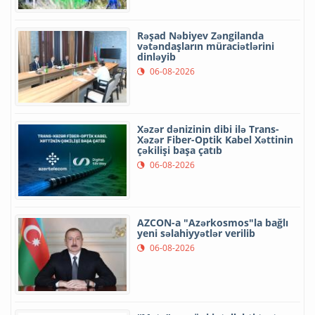
Rəşad Nəbiyev Zəngilanda
vətəndaşların müraciətlərini
dinləyib
06-08-2026
Xəzər dənizinin dibi ilə Trans-
Xəzər Fiber-Optik Kabel Xəttinin
çəkilişi başa çatıb
06-08-2026
AZCON-a "Azərkosmos"la bağlı
yeni səlahiyyətlər verilib
06-08-2026