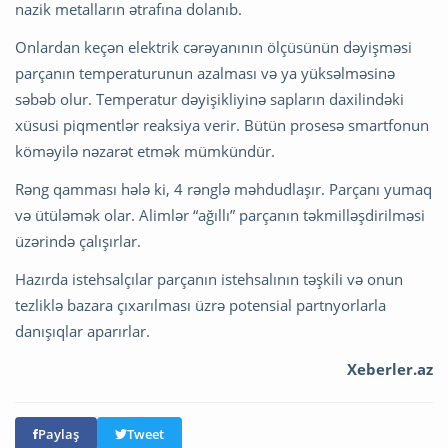
nazik metalların ətrafına dolanıb.
Onlardan keçən elektrik cərəyanının ölçüsünün dəyişməsi
parçanın temperaturunun azalması və ya yüksəlməsinə
səbəb olur. Temperatur dəyişikliyinə sapların daxilindəki
xüsusi piqmentlər reaksiya verir. Bütün prosesə smartfonun
köməyilə nəzarət etmək mümkündür.
Rəng qamması hələ ki, 4 rənglə məhdudlaşır. Parçanı yumaq
və ütüləmək olar. Alimlər “ağıllı” parçanın təkmilləşdirilməsi
üzərində çalışırlar.
Hazırda istehsalçılar parçanın istehsalının təşkili və onun
tezliklə bazara çıxarılması üzrə potensial partnyorlarla
danışıqlar aparırlar.
Xeberler.az
Paylaş
Tweet