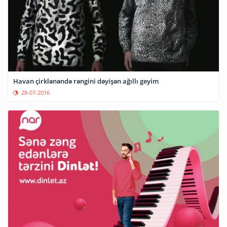
Havan çirklənəndə rəngini dəyişən ağıllı geyim
28-07-2016