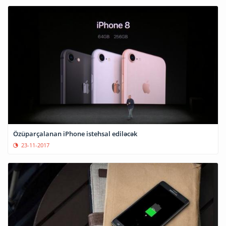
Özüparçalanan iPhone istehsal ediləcək
23-11-2017