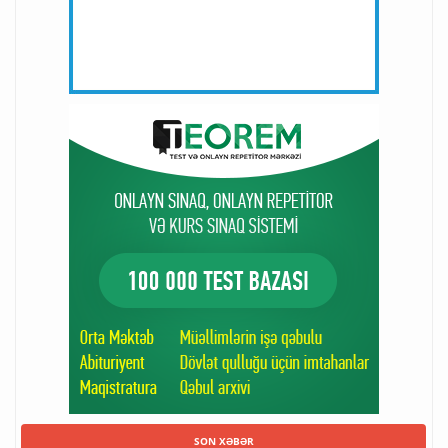
SON XƏBƏR