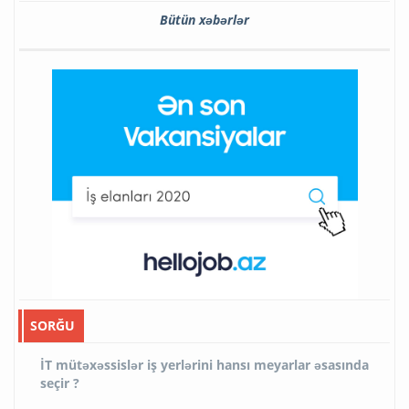
Bütün xəbərlər
SORĞU
İT mütəxəssislər iş yerlərini hansı meyarlar əsasında
seçir ?