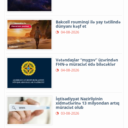
Bakcell rouminqi ilə yay tətilində
dünyanı kəşf et
04-08-2026
Vətəndaşlar “mygov” üzərindən
FHN-ə müraciət edə biləcəklər
04-08-2026
İqtisadiyyat Nazirliyinin
xidmətlərinə 13 milyondan artıq
müraciət olub
03-08-2026