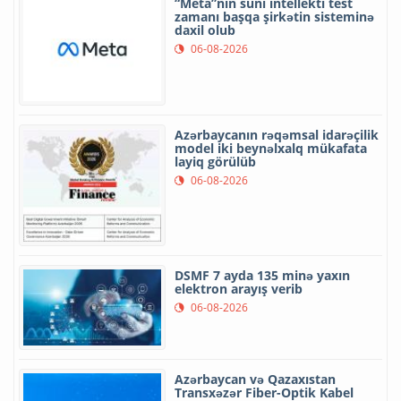
“Meta”nın süni intellekti test
zamanı başqa şirkətin sisteminə
daxil olub
06-08-2026
Azərbaycanın rəqəmsal idarəçilik
model iki beynəlxalq mükafata
layiq görülüb
06-08-2026
DSMF 7 ayda 135 minə yaxın
elektron arayış verib
06-08-2026
Azərbaycan və Qazaxıstan
Transxəzər Fiber-Optik Kabel