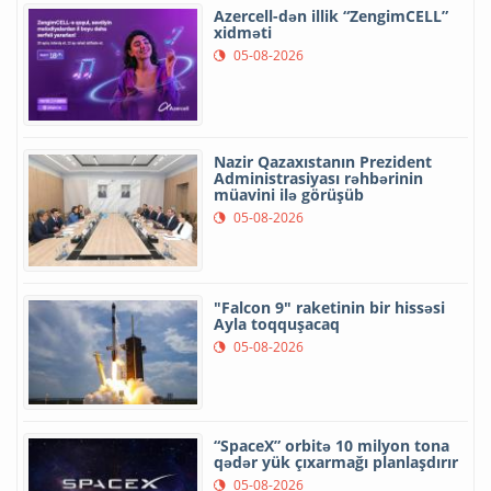
Azercell-dən illik “ZengimCELL”
xidməti
05-08-2026
Nazir Qazaxıstanın Prezident
Administrasiyası rəhbərinin
müavini ilə görüşüb
05-08-2026
"Falcon 9" raketinin bir hissəsi
Ayla toqquşacaq
05-08-2026
“SpaceX” orbitə 10 milyon tona
qədər yük çıxarmağı planlaşdırır
05-08-2026