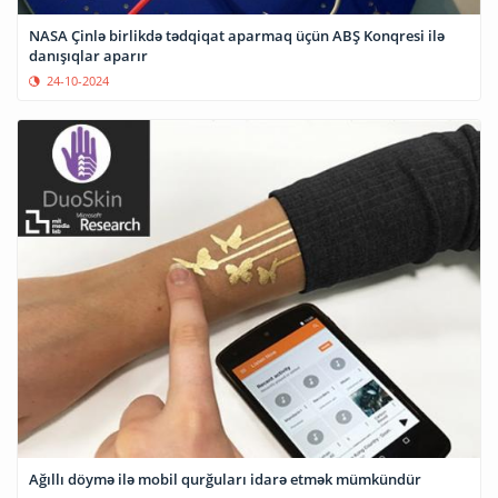
NASA Çinlə birlikdə tədqiqat aparmaq üçün ABŞ Konqresi ilə
danışıqlar aparır
24-10-2024
Ağıllı döymə ilə mobil qurğuları idarə etmək mümkündür