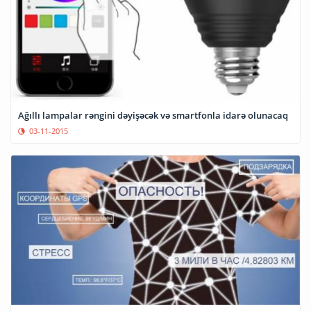
Ağıllı lampalar rəngini dəyişəcək və smartfonla idarə olunacaq
03-11-2015