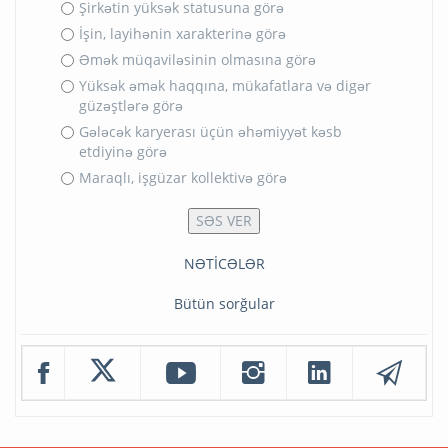
Şirkətin yüksək statusuna görə
İşin, layihənin xarakterinə görə
Əmək müqaviləsinin olmasına görə
Yüksək əmək haqqına, mükafatlara və digər
güzəştlərə görə
Gələcək karyerası üçün əhəmiyyət kəsb
etdiyinə görə
Maraqlı, işgüzar kollektivə görə
NƏTİCƏLƏR
Bütün sorğular