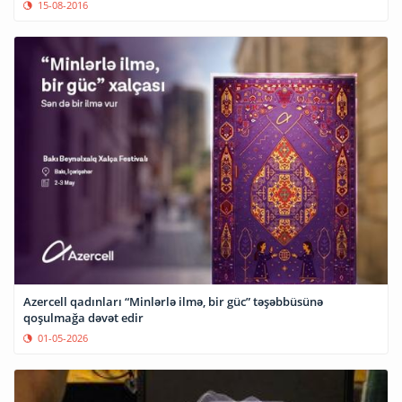
15-08-2016
Azercell qadınları “Minlərlə ilmə, bir güc” təşəbbüsünə
qoşulmağa dəvət edir
01-05-2026