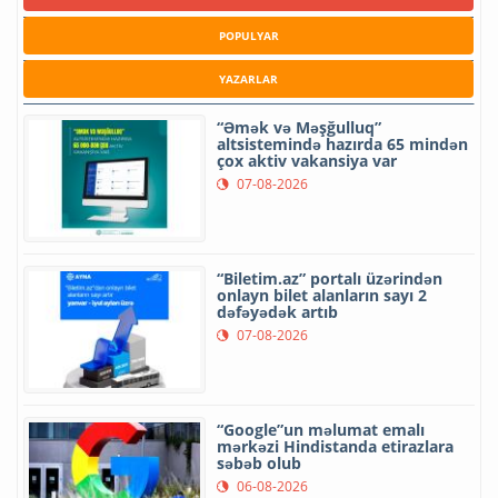
POPULYAR
YAZARLAR
“Əmək və Məşğulluq”
altsistemində hazırda 65 mindən
çox aktiv vakansiya var
07-08-2026
“Biletim.az” portalı üzərindən
onlayn bilet alanların sayı 2
dəfəyədək artıb
07-08-2026
“Google”un məlumat emalı
mərkəzi Hindistanda etirazlara
səbəb olub
06-08-2026