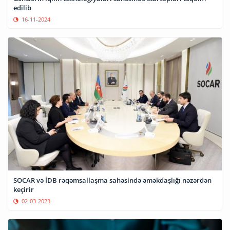
edilib
16-11-2024
SOCAR və İDB rəqəmsallaşma sahəsində əməkdaşlığı nəzərdən
keçirir
02-03-2023