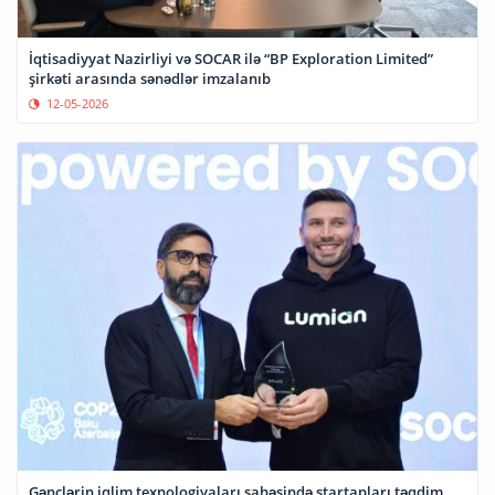
İqtisadiyyat Nazirliyi və SOCAR ilə “BP Exploration Limited”
şirkəti arasında sənədlər imzalanıb
12-05-2026
Gənclərin iqlim texnologiyaları sahəsində startapları təqdim