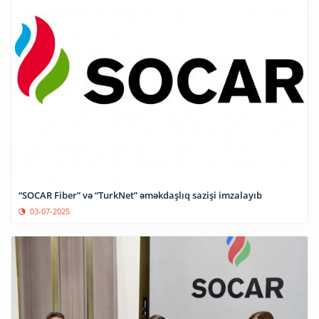
“SOCAR Fiber” və “TurkNet” əməkdaşlıq sazişi imzalayıb
03-07-2025