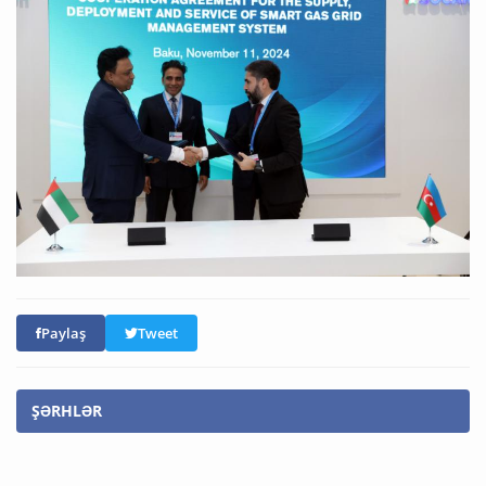
Paylaş
Tweet
ŞƏRHLƏR