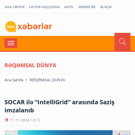
ANA SƏHİFƏ
LAYİHƏ HAQQINDA
ARXİV
XƏBƏRLƏR
ƏLAQƏ
RƏQƏMSAL DÜNYA
Ana Səhifə
RƏQƏMSAL DÜNYA
SOCAR ilə “IntelliGrid” arasında Saziş
imzalanıb
11-11-2024
13:13