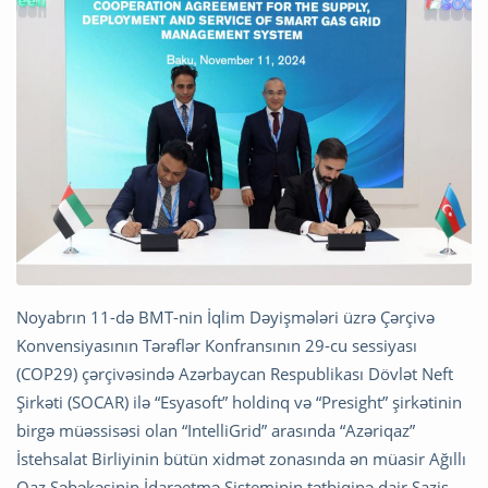
Noyabrın 11-də BMT-nin İqlim Dəyişmələri üzrə Çərçivə
Konvensiyasının Tərəflər Konfransının 29-cu sessiyası
(COP29) çərçivəsində Azərbaycan Respublikası Dövlət Neft
Şirkəti (SOCAR) ilə “Esyasoft” holdinq və “Presight” şirkətinin
birgə müəssisəsi olan “IntelliGrid” arasında “Azəriqaz”
İstehsalat Birliyinin bütün xidmət zonasında ən müasir Ağıllı
Qaz Şəbəkəsinin İdarəetmə Sisteminin tətbiqinə dair Saziş