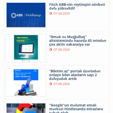
Fitch ABB-nin reytinqini növbəti
dəfə yüksəltdi!
07-08-2026
“Əmək və Məşğulluq”
altsistemində hazırda 65 mindən
çox aktiv vakansiya var
07-08-2026
“Biletim.az” portalı üzərindən
onlayn bilet alanların sayı 2
dəfəyədək artıb
07-08-2026
“Google”un məlumat emalı
mərkəzi Hindistanda etirazlara
səbəb olub