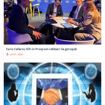
Fariz Cəfərov DİF-in Proqram rəhbəri ilə görüşüb
26-01-2026