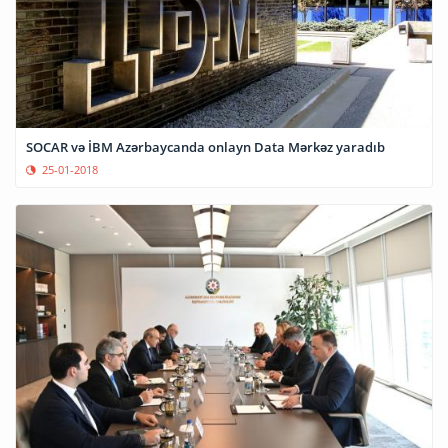
SOCAR və İBM Azərbaycanda onlayn Data Mərkəz yaradıb
25-01-2018