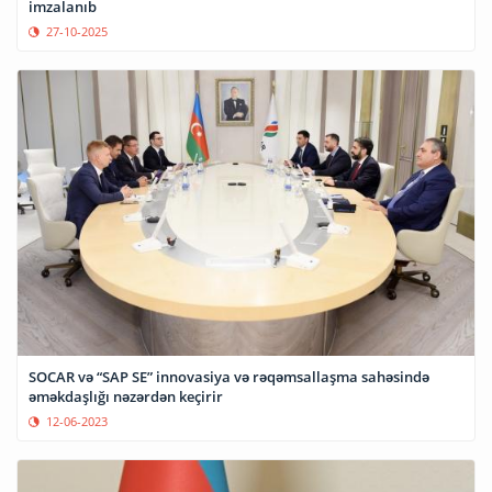
imzalanıb
27-10-2025
SOCAR və “SAP SE” innovasiya və rəqəmsallaşma sahəsində
əməkdaşlığı nəzərdən keçirir
12-06-2023