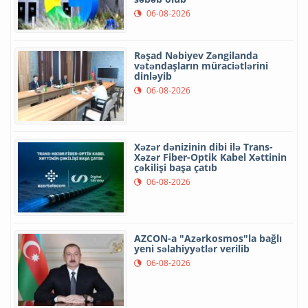
06-08-2026
Rəşad Nəbiyev Zəngilanda
vətəndaşların müraciətlərini
dinləyib
06-08-2026
Xəzər dənizinin dibi ilə Trans-
Xəzər Fiber-Optik Kabel Xəttinin
çəkilişi başa çatıb
06-08-2026
AZCON-a "Azərkosmos"la bağlı
yeni səlahiyyətlər verilib
06-08-2026