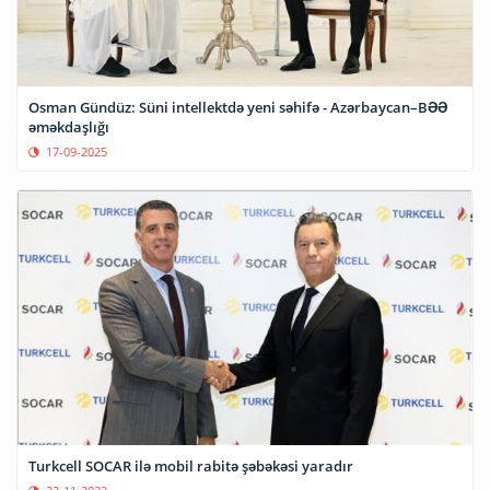
Osman Gündüz: Süni intellektdə yeni səhifə - Azərbaycan–BƏƏ
əməkdaşlığı
17-09-2025
Turkcell SOCAR ilə mobil rabitə şəbəkəsi yaradır