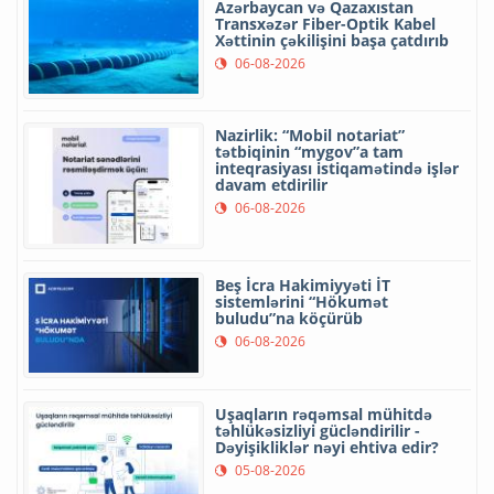
Azərbaycan və Qazaxıstan
Transxəzər Fiber-Optik Kabel
Xəttinin çəkilişini başa çatdırıb
06-08-2026
Nazirlik: “Mobil notariat”
tətbiqinin “mygov”a tam
inteqrasiyası istiqamətində işlər
davam etdirilir
06-08-2026
Beş İcra Hakimiyyəti İT
sistemlərini “Hökumət
buludu”na köçürüb
06-08-2026
Uşaqların rəqəmsal mühitdə
təhlükəsizliyi gücləndirilir -
Dəyişikliklər nəyi ehtiva edir?
05-08-2026