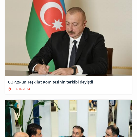
COP29-un Təşkilat Komitəsinin tərkibi dəyişdi
19-01-2024