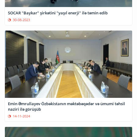
SOCAR "Baykar" şirkətini "yaşıl enerji" ilə təmin edib
30-08-2023
Emin Əmrullayev Özbəkistanın məktəbəqədər və ümumi təhsil
naziri ilə görüşüb
14-11-2024