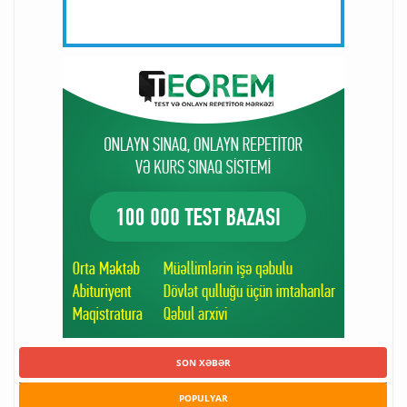
SON XƏBƏR
POPULYAR