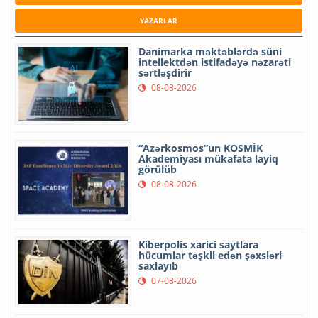
YAZARLAR
Danimarka məktəblərdə süni
intellektdən istifadəyə nəzarəti
sərtləşdirir
08-08-2026
“Azərkosmos”un KOSMİK
Akademiyası mükafata layiq
görülüb
08-08-2026
Kiberpolis xarici saytlara
hücumlar təşkil edən şəxsləri
saxlayıb
07-08-2026