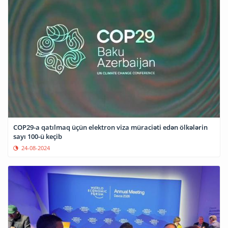
COP29-a qatılmaq üçün elektron viza müraciəti edən ölkələrin
sayı 100-ü keçib
24-08-2024