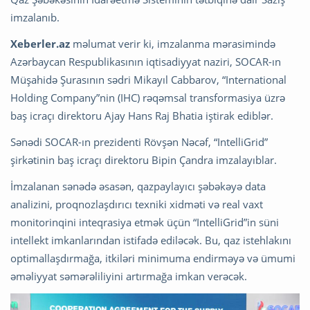
imzalanıb.
Xeberler.az
məlumat verir ki, imzalanma mərasimində
Azərbaycan Respublikasının iqtisadiyyat naziri, SOCAR-ın
Müşahidə Şurasının sədri Mikayıl Cabbarov, “International
Holding Company”nin (IHC) rəqəmsal transformasiya üzrə
baş icraçı direktoru Ajay Hans Raj Bhatia iştirak ediblər.
Sənədi SOCAR-ın prezidenti Rövşən Nəcəf, “IntelliGrid”
şirkətinin baş icraçı direktoru Bipin Çandra imzalayıblar.
İmzalanan sənədə əsasən, qazpaylayıcı şəbəkəyə data
analizini, proqnozlaşdırıcı texniki xidməti və real vaxt
monitorinqini inteqrasiya etmək üçün “IntelliGrid”in süni
intellekt imkanlarından istifadə ediləcək. Bu, qaz istehlakını
optimallaşdırmağa, itkiləri minimuma endirməyə və ümumi
əməliyyat səmərəliliyini artırmağa imkan verəcək.