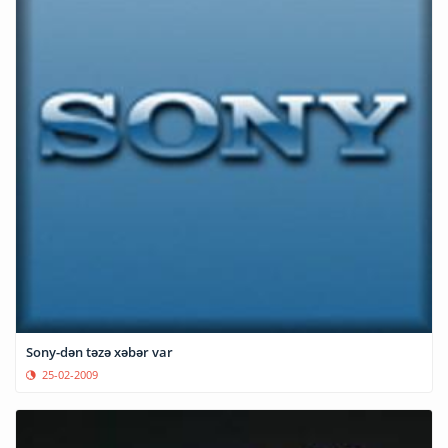
Sony-dən təzə xəbər var
25-02-2009