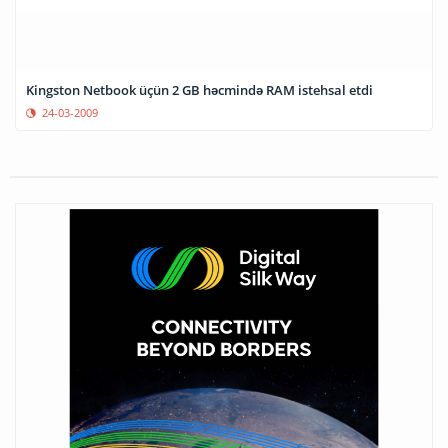
Kingston Netbook üçün 2 GB həcmində RAM istehsal etdi
24-03-2009