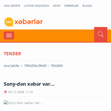
ANA SƏHİFƏ
LAYİHƏ HAQQINDA
ARXİV
XƏBƏRLƏR
ƏLAQƏ
TENDER
Ana Səhifə
TƏNZİMLƏMƏ
TENDER
Sony-dən xəbər var...
09-12-2008
11:18