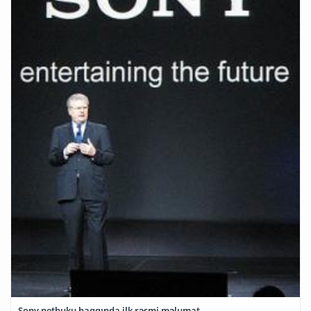
Sony netbuku haqqında ilk rəsmi məlumat