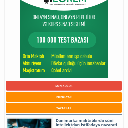
SON XƏBƏR
POPULYAR
YAZARLAR
Danimarka məktəblərdə süni
intellektdən istifadəyə nəzarəti