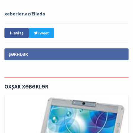
xeberler.az/Ellada
Paylaş
Tweet
ŞƏRHLƏR
OXŞAR XƏBƏRLƏR