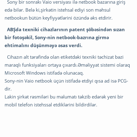
Sony bir sonrakı Vaio versiyası ilə netbook bazarına giriş
edə bilər. Belə ki,şirkətin istehsal ediyi son məhsul
netbookun bütün keyfiyyətlərini özündə əks etdirir.
ABŞda texniki cihazlarının patent şöbəsindən sızan
bir fotoşəkil, Sony-nin netbook-bazrına girmə
ehtimalını düşünməyə əsas verdi.
Cihazın alt tərəfində olan etiketdəki texniki təchizat bəzi
maraqlı funksiyaları ortaya çıxardı.Əməliyyat sistemi olaraq
Microsoft Windows istifadə olunacaq.
Sony-nin Vaio netbook üçün istifadə etdiyi qısa ad isə PCG-
dir.
Lakin şirkət rəsmiləri bu məlumatı təkzib edərək yeni bir
mobil telefon istehssal etdiklərini bildirdilər.