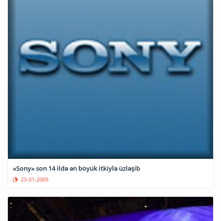
«Sony» son 14 ildə ən böyük itkiylə üzləşib
23-01-2009