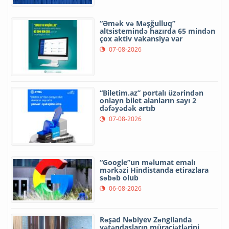
“Əmək və Məşğulluq”
altsistemində hazırda 65 mindən
çox aktiv vakansiya var
07-08-2026
“Biletim.az” portalı üzərindən
onlayn bilet alanların sayı 2
dəfəyədək artıb
07-08-2026
“Google”un məlumat emalı
mərkəzi Hindistanda etirazlara
səbəb olub
06-08-2026
Rəşad Nəbiyev Zəngilanda
vətəndaşların müraciətlərini