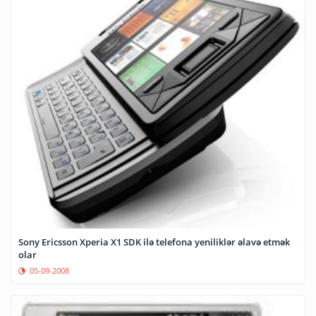
Sony Ericsson Xperia X1 SDK ilə telefona yeniliklər əlavə etmək
olar
05-09-2008