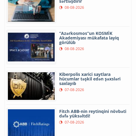
sərtləşdirir
08-08-2026
“Azərkosmos”un KOSMİK
Akademiyası mükafata layiq
görülüb
08-08-2026
Kiberpolis xarici saytlara
hücumlar təşkil edən şəxsləri
saxlayıb
07-08-2026
Fitch ABB-nin reytinqini növbəti
dəfə yüksəltdi!
07-08-2026