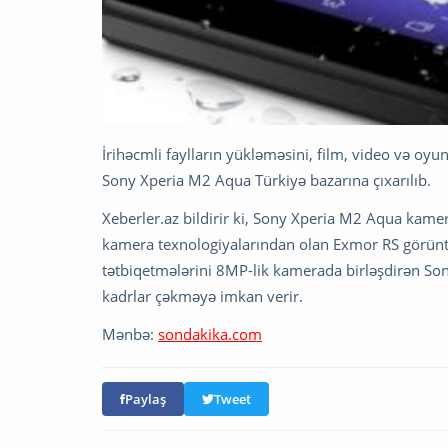
İrihəcmli faylların yükləməsini, film, video və oy
Sony Xperia M2 Aqua Türkiyə bazarına çıxarılıb.
Xeberler.az bildirir ki, Sony Xperia M2 Aqua kamer
kamera texnologiyalarından olan Exmor RS görüntü
tətbiqetmələrini 8MP-lik kamerada birləşdirən S
kadrlar çəkməyə imkan verir.
Mənbə:
sondakika.com
Paylaş
Tweet