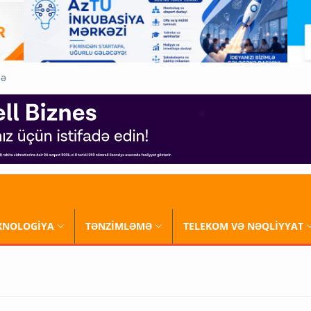
QƏ
XNOLOGİYA
TƏNZİMLƏMƏ
TELEKOM VƏ NƏQLİYYAT