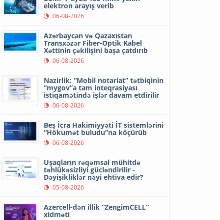
elektron arayış verib
06-08-2026
Azərbaycan və Qazaxıstan
Transxəzər Fiber-Optik Kabel
Xəttinin çəkilişini başa çatdırıb
06-08-2026
Nazirlik: “Mobil notariat” tətbiqinin
“mygov”a tam inteqrasiyası
istiqamətində işlər davam etdirilir
06-08-2026
Beş İcra Hakimiyyəti İT sistemlərini
“Hökumət buludu”na köçürüb
06-08-2026
Uşaqların rəqəmsal mühitdə
təhlükəsizliyi gücləndirilir -
Dəyişikliklər nəyi ehtiva edir?
05-08-2026
Azercell-dən illik “ZengimCELL”
xidməti