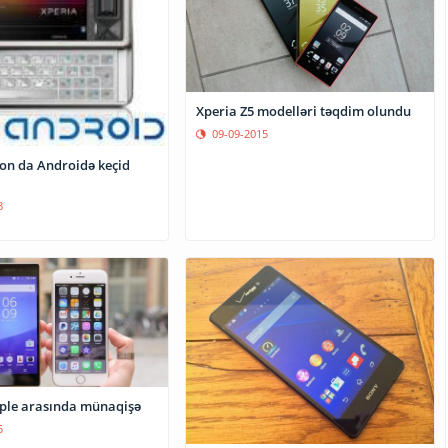
Xperia Z5 modelləri təqdim olundu
09-09-2015
son da Androidə keçid
8
pple arasında münaqişə
5