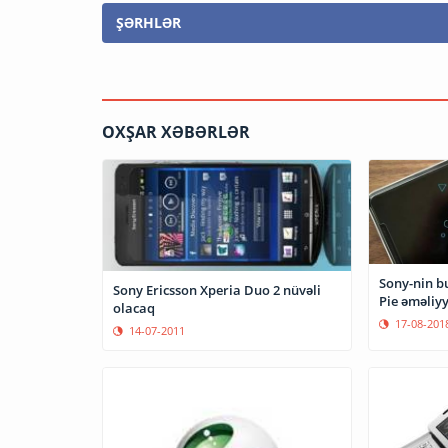
ŞƏRHLƏR
OXŞAR XƏBƏRLƏR
Sony-nin b
Sony Ericsson Xperia Duo 2 nüvəli
Pie əməliyy
olacaq
17-08-201
14-07-2011