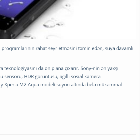
un proqramlarının rahat seyr etməsini təmin edən, suya davamlı
a texnologiyasını da ön plana çıxarır. Sony-nin ən yaxşı
 sensoru, HDR görüntüsü, ağıllı sosial kamera
ony Xperia M2 Aqua modeli suyun altında belə mükəmməl