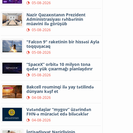
05-08-2026
Nazir Qazaxıstanın Prezident
Administrasiyası rəhbərinin
müavini ilə görüşüb
05-08-2026
"Falcon 9" raketinin bir hissəsi Ayla
toqquşacaq
05-08-2026
“SpaceX” orbitə 10 milyon tona
qədər yük çıxarmağı planlaşdırır
05-08-2026
Bakcell rouminqi ilə yay tətilində
dünyanı kəşf et
04-08-2026
Vətəndaşlar “mygov” üzərindən
FHN-ə müraciət edə biləcəklər
04-08-2026
İqtisadiyyat Nazirliyinin