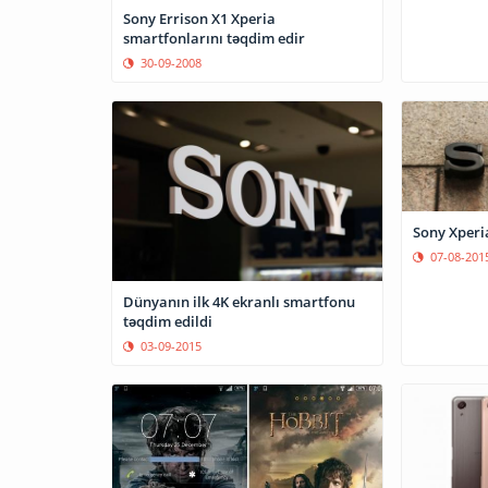
Sony Errison X1 Xperia
smartfonlarını təqdim edir
30-09-2008
Sony Xperi
07-08-201
Dünyanın ilk 4K ekranlı smartfonu
təqdim edildi
03-09-2015