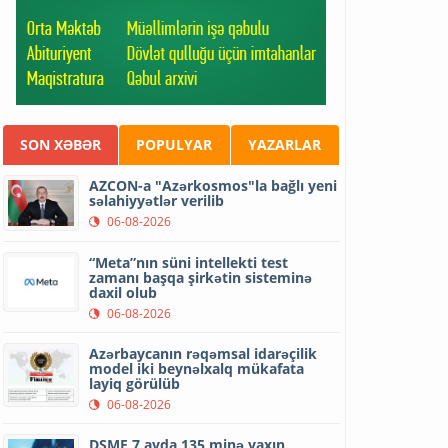
SON XƏBƏR
POPULYAR
YAZARLAR
AZCON-a "Azərkosmos"la bağlı yeni
səlahiyyətlər verilib
06-08-2026
“Meta”nın süni intellekti test
zamanı başqa şirkətin sisteminə
daxil olub
06-08-2026
Azərbaycanın rəqəmsal idarəçilik
model iki beynəlxalq mükafata
layiq görülüb
06-08-2026
DSMF 7 ayda 135 minə yaxın