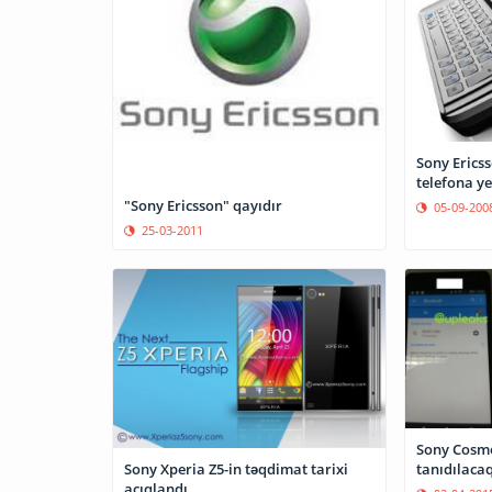
Sony Ericss
telefona ye
"Sony Ericsson" qayıdır
05-09-200
25-03-2011
Sony Cosmo
tanıdılaca
Sony Xperia Z5-in təqdimat tarixi
açıqlandı