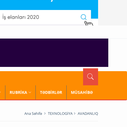
RUBRİKA
TƏDBİRLƏR
MÜSAHİBƏ
Ana Səhifə
TEXNOLOGİYA
AVADANLIQ