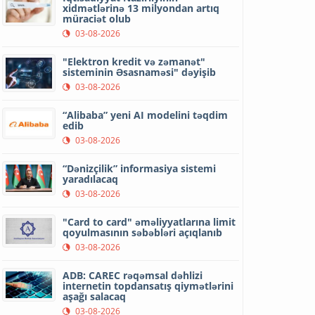
xidmətlərinə 13 milyondan artıq
müraciət olub
03-08-2026
"Elektron kredit və zəmanət"
sisteminin Əsasnaməsi" dəyişib
03-08-2026
“Alibaba” yeni AI modelini təqdim
edib
03-08-2026
“Dənizçilik” informasiya sistemi
yaradılacaq
03-08-2026
"Card to card" əməliyyatlarına limit
qoyulmasının səbəbləri açıqlanıb
03-08-2026
ADB: CAREC rəqəmsal dəhlizi
internetin topdansatış qiymətlərini
aşağı salacaq
03-08-2026