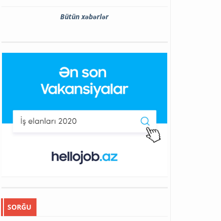
Bütün xəbərlər
SORĞU