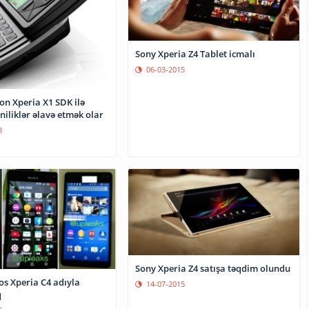
Sony Xperia Z4 Tablet icmalı
06-03-2015
on Xperia X1 SDK ilə
niliklər əlavə etmək olar
8
Sony Xperia Z4 satışa təqdim olundu
s Xperia C4 adıyla
14-07-2015
q