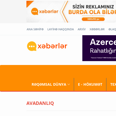
ANA SƏHİFƏ
LAYİHƏ HAQQINDA
ARXİV
XƏBƏRLƏR
ƏLA
RƏQƏMSAL DÜNYA
E - HÖKUMƏT
TE
AVADANLIQ