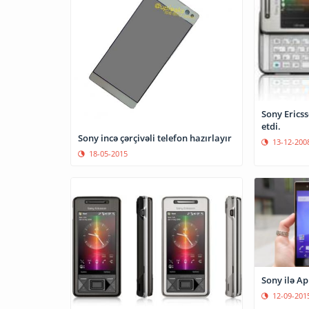
Sony Erics
etdi.
Sony incə çərçivəli telefon hazırlayır
13-12-200
18-05-2015
Sony ilə A
12-09-201