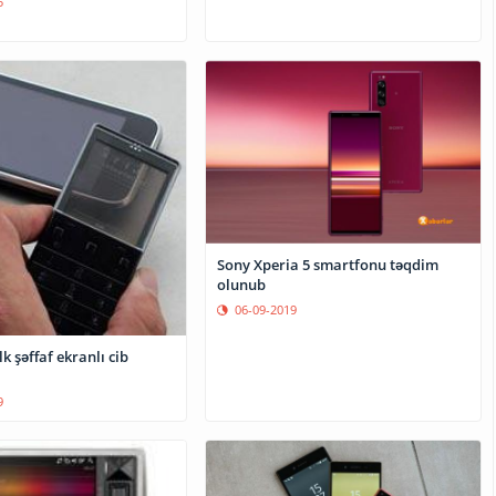
5
Sony Xperia 5 smartfonu təqdim
olunub
06-09-2019
k şəffaf ekranlı cib
9