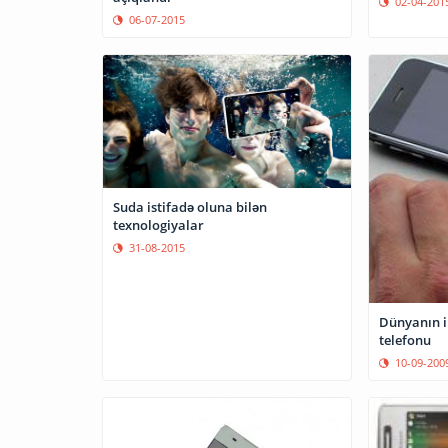
02-04-201
06-07-2015
Suda istifadə oluna bilən
texnologiyalar
31-08-2015
Dünyanın il
telefonu
10-09-200