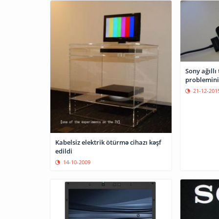
Sony ağıllı
problemini
21-12-201
Kabelsiz elektrik ötürmə cihazı kəşf
edildi
14-10-2009