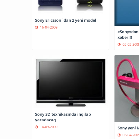
Sony Ericsson`dan 2 yeni model
16-04-2009
«Sony»dən 
xəbər!!!
05-03-200
Sony 3D texnikasında inqilab
yaradacaq
14-09-2009
Sony yeni M
03-04-200