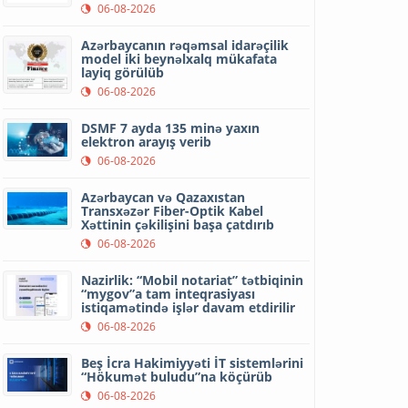
06-08-2026
Azərbaycanın rəqəmsal idarəçilik
model iki beynəlxalq mükafata
layiq görülüb
06-08-2026
DSMF 7 ayda 135 minə yaxın
elektron arayış verib
06-08-2026
Azərbaycan və Qazaxıstan
Transxəzər Fiber-Optik Kabel
Xəttinin çəkilişini başa çatdırıb
06-08-2026
Nazirlik: “Mobil notariat” tətbiqinin
“mygov”a tam inteqrasiyası
istiqamətində işlər davam etdirilir
06-08-2026
Beş İcra Hakimiyyəti İT sistemlərini
“Hökumət buludu”na köçürüb
06-08-2026