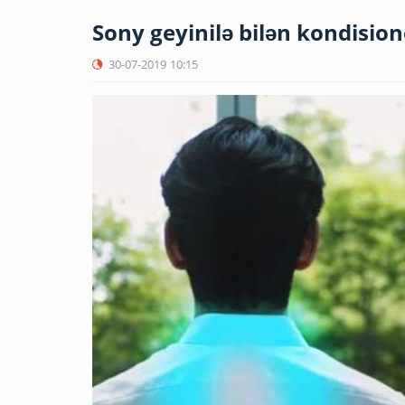
Sony geyinilə bilən kondision
30-07-2019
10:15