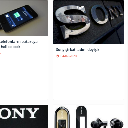
 telefonların batareya
 həll edəcək
Sony şirkəti adını dəyişir
5
04-07-2020