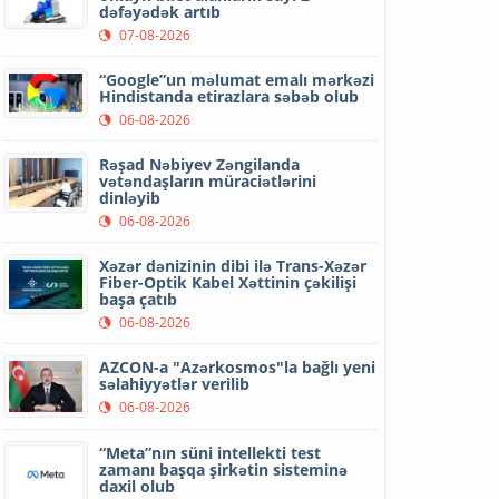
dəfəyədək artıb
07-08-2026
“Google”un məlumat emalı mərkəzi
Hindistanda etirazlara səbəb olub
06-08-2026
Rəşad Nəbiyev Zəngilanda
vətəndaşların müraciətlərini
dinləyib
06-08-2026
Xəzər dənizinin dibi ilə Trans-Xəzər
Fiber-Optik Kabel Xəttinin çəkilişi
başa çatıb
06-08-2026
AZCON-a "Azərkosmos"la bağlı yeni
səlahiyyətlər verilib
06-08-2026
“Meta”nın süni intellekti test
zamanı başqa şirkətin sisteminə
daxil olub