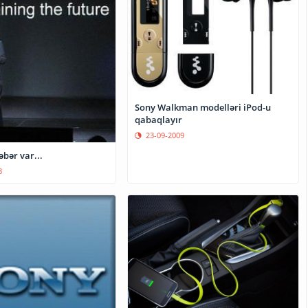
Sony Walkman modelləri iPod-u
qabaqlayır
23-09-2009
bər var...
8