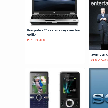
Komputeri 24 saat işləməyə məcbur
etdilər
10-09-2008
Sony-dən xə
09-12-200