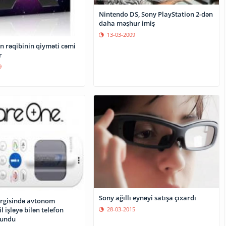
Nintendo DS, Sony PlayStation 2-dən
daha məşhur imiş
13-03-2009
 rəqibinin qiyməti cəmi
r
9
Sony ağıllı eynəyi satışa çıxardı
ərgisində avtonom
l işləyə bilən telefon
28-03-2015
lundu