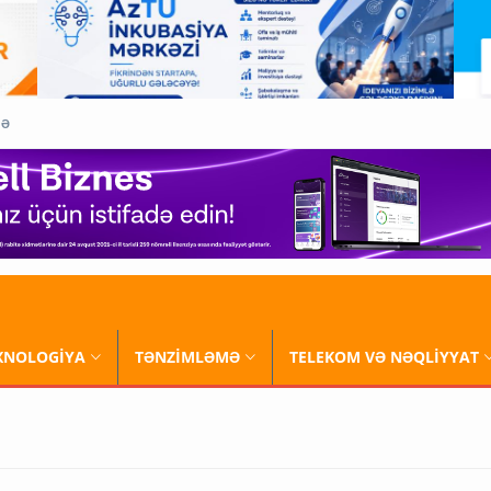
QƏ
XNOLOGİYA
TƏNZİMLƏMƏ
TELEKOM VƏ NƏQLİYYAT