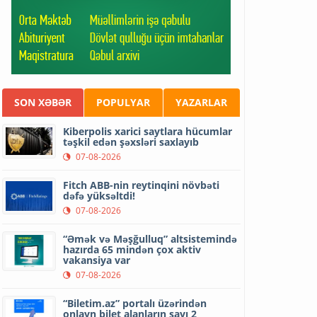
SON XƏBƏR
POPULYAR
YAZARLAR
Kiberpolis xarici saytlara hücumlar
təşkil edən şəxsləri saxlayıb
07-08-2026
Fitch ABB-nin reytinqini növbəti
dəfə yüksəltdi!
07-08-2026
“Əmək və Məşğulluq” altsistemində
hazırda 65 mindən çox aktiv
vakansiya var
07-08-2026
“Biletim.az” portalı üzərindən
onlayn bilet alanların sayı 2