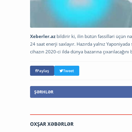
Xeberler.az
bildirir ki, ilin bütün fəssilləri üçün
24 saat enerji saxlayır. Hazırda yalnız Yaponiyada 
cihazın 2020-ci ildə dünya bazarına çıxarılacağını b
Paylaş
Tweet
ŞƏRHLƏR
OXŞAR XƏBƏRLƏR