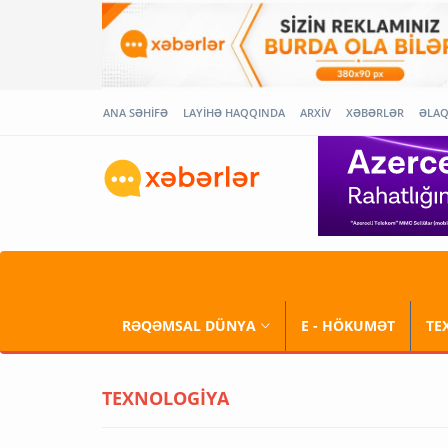
ANA SƏHİFƏ
LAYİHƏ HAQQINDA
ARXİV
XƏBƏRLƏR
ƏLA
RƏQƏMSAL DÜNYA
E - HÖKUMƏT
TE
TEXNOLOGİYA