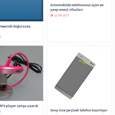
Avtomobildə telefonunuz üçün ən
yaxşı enerji cihazları
22-09-2015
təəccüb doğuracaq
9
P3 player satışa çıxardı
Sony incə çərçivəli telefon hazırlayır
9