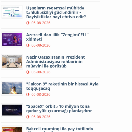
Uşaqların rəqəmsal mühitdə
təhlükəsizliyi gücləndirilir -
Dəyişikliklər nəyi ehtiva edir?
05-08-2026
Azercell-dən illik “ZengimCELL”
xidməti
05-08-2026
Nazir Qazaxıstanın Prezident
Administrasiyası rəhbərinin
müavini ilə görüşüb
05-08-2026
"Falcon 9" raketinin bir hissəsi Ayla
toqquşacaq
05-08-2026
“SpaceX” orbitə 10 milyon tona
qədər yük çıxarmağı planlaşdırır
05-08-2026
Bakcell rouminqi ilə yay tətilində