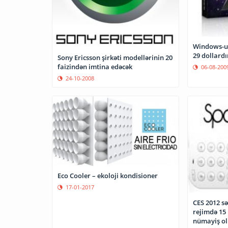
Windows-un
29 dollardı
Sony Ericsson şirkəti modellərinin 20
faizindən imtina edəcək
06-08-200
24-10-2008
Eco Cooler – ekoloji kondisioner
17-01-2017
CES 2012 s
rejimdə 15 i
nümayiş o