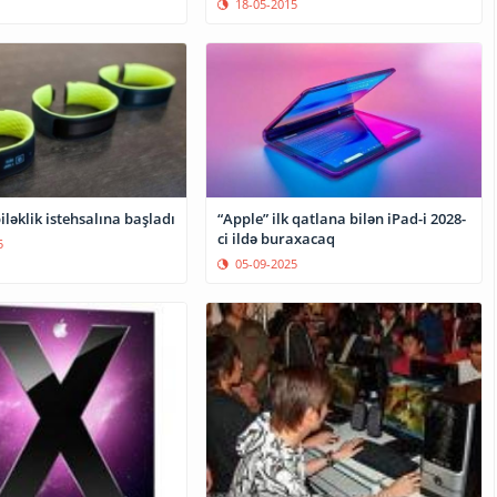
18-05-2015
lı biləklik istehsalına başladı
“Apple” ilk qatlana bilən iPad-i 2028-
ci ildə buraxacaq
5
05-09-2025