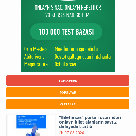
SON XƏBƏR
POPULYAR
YAZARLAR
“Biletim.az” portalı üzərindən
onlayn bilet alanların sayı 2
dəfəyədək artıb
07-08-2026