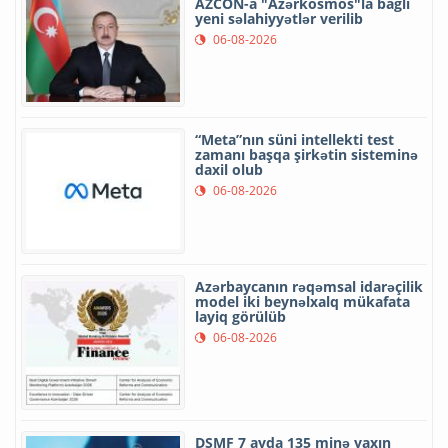
AZCON-a "Azərkosmos"la bağlı
yeni səlahiyyətlər verilib
06-08-2026
“Meta”nın süni intellekti test
zamanı başqa şirkətin sisteminə
daxil olub
06-08-2026
Azərbaycanın rəqəmsal idarəçilik
model iki beynəlxalq mükafata
layiq görülüb
06-08-2026
DSMF 7 ayda 135 minə yaxın