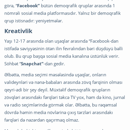
görə, “
Facebook”
bütün demoqrafik qruplar arasında 1
nömrəli sosial media platformasıdır. Yalnız bir demoqrafik
qrup istisnadır: yeniyetmələr.
Kreativlik
Yaşı 12-17 arasında olan uşaqlar arasında “Facebook-dan
istifadə səviyyəsinin ötən ilin fevralından bəri düşdüyü bəlli
olub. Bu qrup başqa sosial media kanalına üstünlük verir.
Söhbət “
Snapchat”
-dan gedir.
Əlbəttə, media seçimi məsələsində uşaqlar, onların
valideynləri və nənə-babaları arasında zövq fərqinin olması
qeyri-adi bir şey deyil. Müxtəlif demoqrafik qrupların
zövqləri arasındakı fərqləri təkcə TV yox, həm də kino, jurnal
və radio seçimlərində görmək olar. Əlbəttə, bu rəqəmsal
dövrdə həmin media növlərinə çıxış tərzləri arasındakı
fərqləri də nəzərdən qaçırmaq olmaz.