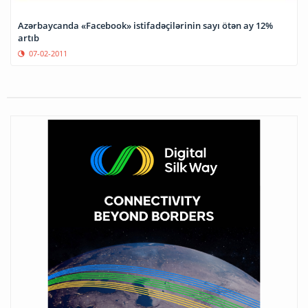
Azərbaycanda «Facebook» istifadəçilərinin sayı ötən ay 12%
artıb
07-02-2011