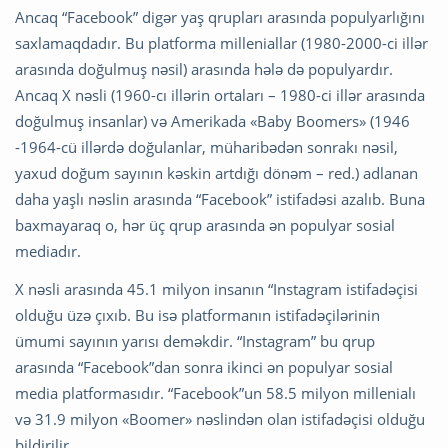
Ancaq “Facebook” digər yaş qrupları arasında populyarlığını
saxlamaqdadır. Bu platforma milleniallar (1980-2000-ci illər
arasında doğulmuş nəsil) arasında hələ də populyardır.
Ancaq X nəsli (1960-cı illərin ortaları – 1980-ci illər arasında
doğulmuş insanlar) və Amerikada «Baby Boomers» (1946
-1964-cü illərdə doğulanlar, müharibədən sonrakı nəsil,
yaxud doğum sayının kəskin artdığı dönəm – red.) adlanan
daha yaşlı nəslin arasında “Facebook” istifadəsi azalıb. Buna
baxmayaraq o, hər üç qrup arasında ən populyar sosial
mediadır.
X nəsli arasında 45.1 milyon insanın “Instagram istifadəçisi
olduğu üzə çıxıb. Bu isə platformanın istifadəçilərinin
ümumi sayının yarısı deməkdir. “Instagram” bu qrup
arasında “Facebook”dan sonra ikinci ən populyar sosial
media platformasıdır. “Facebook”un 58.5 milyon millenialı
və 31.9 milyon «Boomer» nəslindən olan istifadəçisi olduğu
bildirilir.