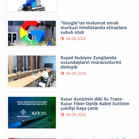
“Google”un məlumat emalı
mərkəzi Hindistanda etirazlara
səbəb olub
06-08-2026
Rəşad Nəbiyev Zəngilanda
vətəndaşların müraciətlərini
dinləyib
06-08-2026
Xəzər dənizinin dibi ilə Trans-
Xəzər Fiber-Optik Kabel Xəttinin
çəkilişi başa çatıb
06-08-2026