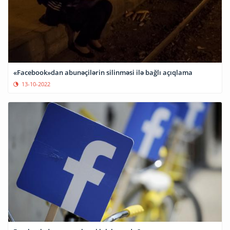
«Facebook»dan abunəçilərin silinməsi ilə bağlı açıqlama
13-10-2022