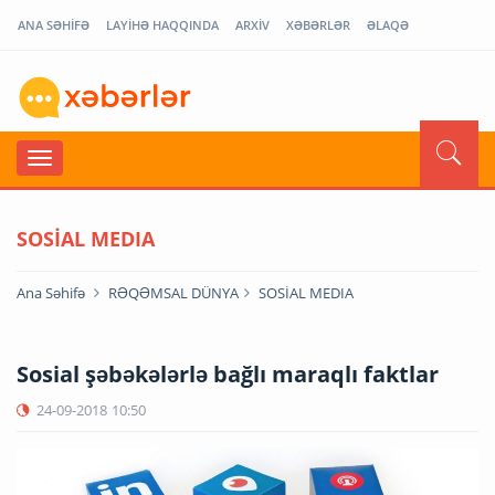
ANA SƏHİFƏ
LAYİHƏ HAQQINDA
ARXİV
XƏBƏRLƏR
ƏLAQƏ
SOSİAL MEDIA
Ana Səhifə
RƏQƏMSAL DÜNYA
SOSİAL MEDIA
Sosial şəbəkələrlə bağlı maraqlı faktlar
24-09-2018
10:50