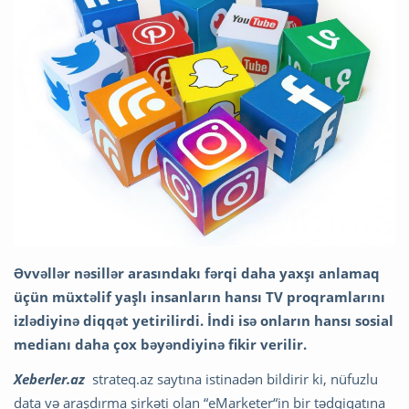
Əvvəllər nəsillər arasındakı fərqi daha yaxşı anlamaq
üçün müxtəlif yaşlı insanların hansı TV proqramlarını
izlədiyinə diqqət yetirilirdi. İndi isə onların hansı sosial
medianı daha çox bəyəndiyinə fikir verilir.
Xeberler.az
strateq.az saytına istinadən bildirir ki, nüfuzlu
data və araşdırma şirkəti olan “eMarketer“in bir tədqiqatına