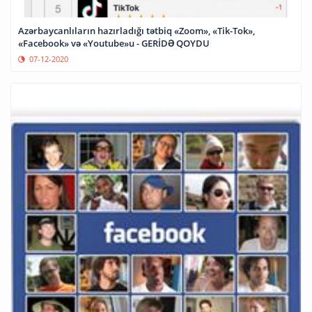
Azərbaycanlıların hazırladığı tətbiq «Zoom», «Tik-Tok»,
«Facebook» və «Youtube»u - GERİDƏ QOYDU
07-12-2020