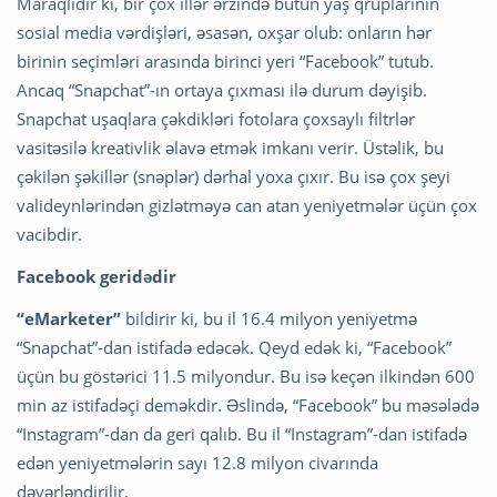
Maraqlıdır ki, bir çox illər ərzində bütün yaş qruplarının
sosial media vərdişləri, əsasən, oxşar olub: onların hər
birinin seçimləri arasında birinci yeri “Facebook” tutub.
Ancaq “Snapchat”-ın ortaya çıxması ilə durum dəyişib.
Snapchat uşaqlara çəkdikləri fotolara çoxsaylı filtrlər
vasitəsilə kreativlik əlavə etmək imkanı verir. Üstəlik, bu
çəkilən şəkillər (snəplər) dərhal yoxa çıxır. Bu isə çox şeyi
valideynlərindən gizlətməyə can atan yeniyetmələr üçün çox
vacibdir.
Facebook geridədir
“eMarketer”
bildirir ki, bu il 16.4 milyon yeniyetmə
“Snapchat”-dan istifadə edəcək. Qeyd edək ki, “Facebook”
üçün bu göstərici 11.5 milyondur. Bu isə keçən ilkindən 600
min az istifadəçi deməkdir. Əslində, “Facebook” bu məsələdə
“Instagram”-dan da geri qalıb. Bu il “Instagram”-dan istifadə
edən yeniyetmələrin sayı 12.8 milyon civarında
dəyərləndirilir.