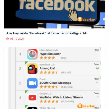
Azərbaycanda "Facebook" istifadəçilərin fəallığı artıb
01-10-2020