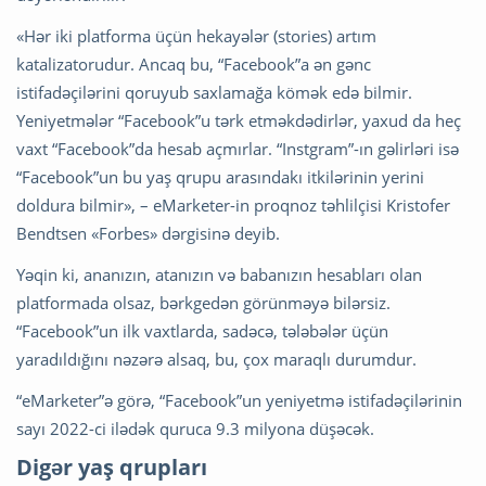
«Hər iki platforma üçün hekayələr (stories) artım
katalizatorudur. Ancaq bu, “Facebook”a ən gənc
istifadəçilərini qoruyub saxlamağa kömək edə bilmir.
Yeniyetmələr “Facebook”u tərk etməkdədirlər, yaxud da heç
vaxt “Facebook”da hesab açmırlar. “Instgram”-ın gəlirləri isə
“Facebook”un bu yaş qrupu arasındakı itkilərinin yerini
doldura bilmir», – eMarketer-in proqnoz təhlilçisi Kristofer
Bendtsen «Forbes» dərgisinə deyib.
Yəqin ki, ananızın, atanızın və babanızın hesabları olan
platformada olsaz, bərkgedən görünməyə bilərsiz.
“Facebook”un ilk vaxtlarda, sadəcə, tələbələr üçün
yaradıldığını nəzərə alsaq, bu, çox maraqlı durumdur.
“eMarketer”ə görə, “Facebook”un yeniyetmə istifadəçilərinin
sayı 2022-ci ilədək quruca 9.3 milyona düşəcək.
Digər yaş qrupları