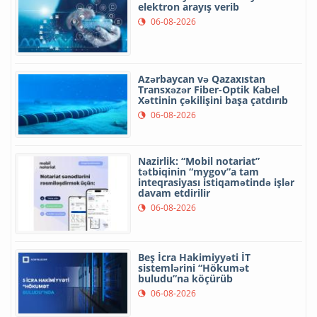
elektron arayış verib
06-08-2026
Azərbaycan və Qazaxıstan
Transxəzər Fiber-Optik Kabel
Xəttinin çəkilişini başa çatdırıb
06-08-2026
Nazirlik: “Mobil notariat”
tətbiqinin “mygov”a tam
inteqrasiyası istiqamətində işlər
davam etdirilir
06-08-2026
Beş İcra Hakimiyyəti İT
sistemlərini “Hökumət
buludu”na köçürüb
06-08-2026