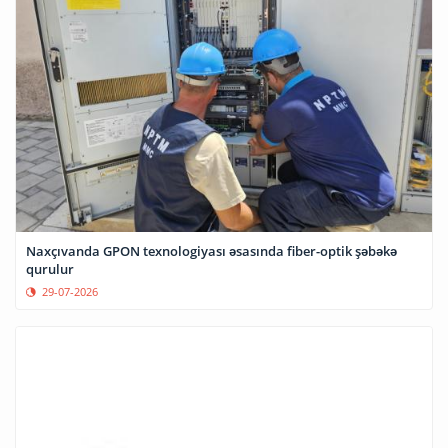
Naxçıvanda GPON texnologiyası əsasında fiber-optik şəbəkə
qurulur
29-07-2026