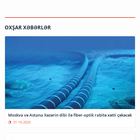
OXŞAR XƏBƏRLƏR
Moskva və Astana Xəzərin dibi ilə fiber-optik rabitə xətti çəkəcək
31-10-2025