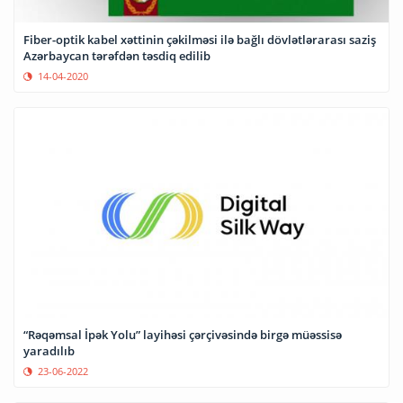
Fiber-optik kabel xəttinin çəkilməsi ilə bağlı dövlətlərarası saziş
Azərbaycan tərəfdən təsdiq edilib
14-04-2020
“Rəqəmsal İpək Yolu” layihəsi çərçivəsində birgə müəssisə
yaradılıb
23-06-2022