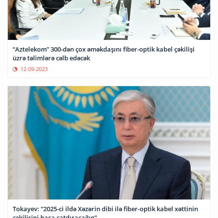
“Aztelekom” 300-dən çox əməkdaşını fiber-optik kabel çəkilişi
üzrə təlimlərə cəlb edəcək
12-09-2023
Tokayev: “2025-ci ildə Xəzərin dibi ilə fiber-optik kabel xəttinin
çəkilişini başa çatdıracağıq”