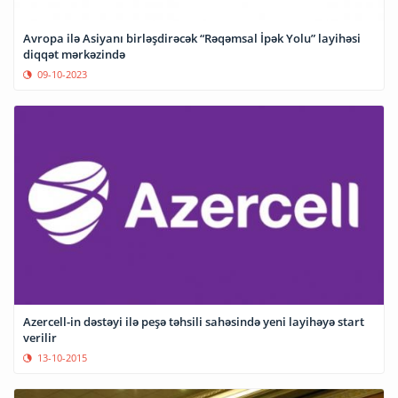
Avropa ilə Asiyanı birləşdirəcək “Rəqəmsal İpək Yolu” layihəsi
diqqət mərkəzində
09-10-2023
Azercell-in dəstəyi ilə peşə təhsili sahəsində yeni layihəyə start
verilir
13-10-2015