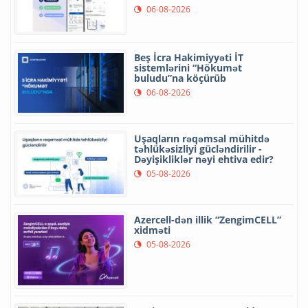
06-08-2026
Beş İcra Hakimiyyəti İT
sistemlərini “Hökumət
buludu”na köçürüb
06-08-2026
Uşaqların rəqəmsal mühitdə
təhlükəsizliyi gücləndirilir -
Dəyişikliklər nəyi ehtiva edir?
05-08-2026
Azercell-dən illik “ZengimCELL”
xidməti
05-08-2026