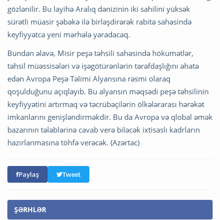
gözlənilir. Bu layihə Aralıq dənizinin iki sahilini yüksək
sürətli müasir şəbəkə ilə birləşdirərək rabitə sahəsində
keyfiyyətcə yeni mərhələ yaradacaq.
Bundan əlavə, Misir peşə təhsili sahəsində hökumətlər,
təhsil müəssisələri və işəgötürənlərin tərəfdaşlığını əhatə
edən Avropa Peşə Təlimi Alyansına rəsmi olaraq
qoşulduğunu açıqlayıb. Bu alyansın məqsədi peşə təhsilinin
keyfiyyətini artırmaq və təcrübəçilərin ölkələrarası hərəkət
imkanlarını genişləndirməkdir. Bu da Avropa və qlobal əmək
bazarının tələblərinə cavab verə biləcək ixtisaslı kadrların
hazırlanmasına töhfə verəcək. (Azərtac)
Paylaş
Tweet
ŞƏRHLƏR