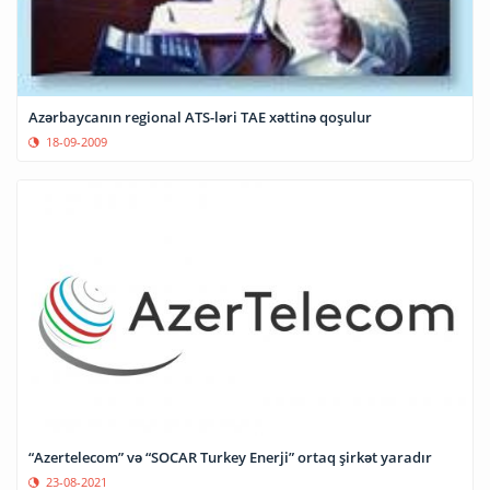
Azərbaycanın regional ATS-ləri TAE xəttinə qoşulur
18-09-2009
“Azertelecom” və “SOCAR Turkey Enerji” ortaq şirkət yaradır
23-08-2021