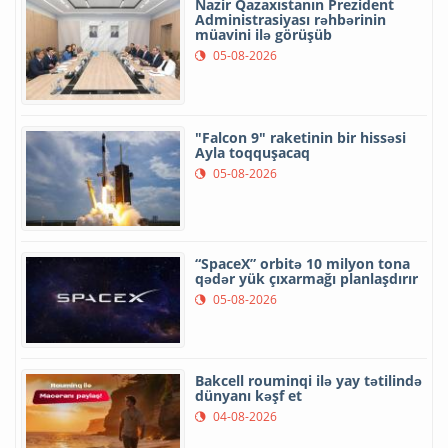
Nazir Qazaxıstanın Prezident
Administrasiyası rəhbərinin
müavini ilə görüşüb
05-08-2026
"Falcon 9" raketinin bir hissəsi
Ayla toqquşacaq
05-08-2026
“SpaceX” orbitə 10 milyon tona
qədər yük çıxarmağı planlaşdırır
05-08-2026
Bakcell rouminqi ilə yay tətilində
dünyanı kəşf et
04-08-2026