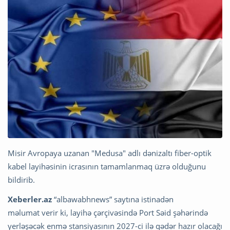
Misir Avropaya uzanan "Medusa" adlı dənizaltı fiber-optik
kabel layihəsinin icrasının tamamlanmaq üzrə olduğunu
bildirib.
Xeberler.az
“albawabhnews” saytına istinadən
məlumat verir ki, layihə çərçivəsində Port Səid şəhərində
yerləşəcək enmə stansiyasının 2027-ci ilə qədər hazır olacağı