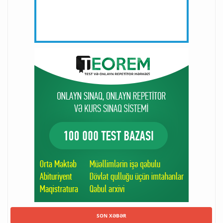
SON XƏBƏR