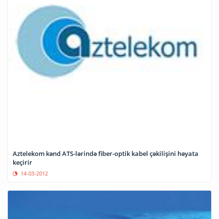
Aztelekom kənd ATS-lərində fiber-optik kabel çəkilişini həyata
keçirir
14-03-2012