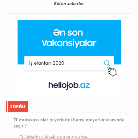
Bütün xəbərlər
SORĞU
İT mütəxəssislər iş yerlərini hansı meyarlar əsasında
seçir ?
Şirkətin yüksək statusuna görə