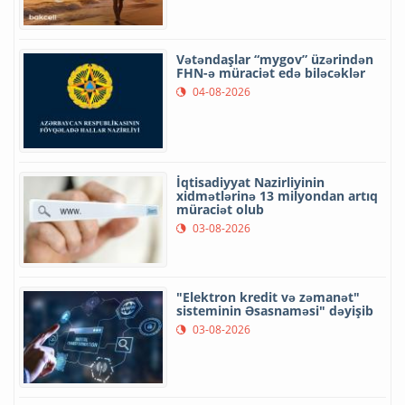
Vətəndaşlar “mygov” üzərindən
FHN-ə müraciət edə biləcəklər
04-08-2026
İqtisadiyyat Nazirliyinin
xidmətlərinə 13 milyondan artıq
müraciət olub
03-08-2026
"Elektron kredit və zəmanət"
sisteminin Əsasnaməsi" dəyişib
03-08-2026