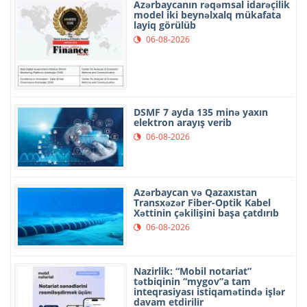
Azərbaycanın rəqəmsal idarəçilik
model iki beynəlxalq mükafata
layiq görülüb
06-08-2026
DSMF 7 ayda 135 minə yaxın
elektron arayış verib
06-08-2026
Azərbaycan və Qazaxıstan
Transxəzər Fiber-Optik Kabel
Xəttinin çəkilişini başa çatdırıb
06-08-2026
Nazirlik: “Mobil notariat”
tətbiqinin “mygov”a tam
inteqrasiyası istiqamətində işlər
davam etdirilir