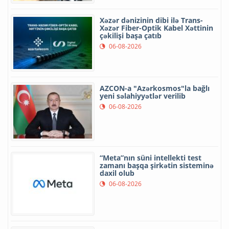
Xəzər dənizinin dibi ilə Trans-
Xəzər Fiber-Optik Kabel Xəttinin
çəkilişi başa çatıb
06-08-2026
AZCON-a "Azərkosmos"la bağlı
yeni səlahiyyətlər verilib
06-08-2026
“Meta”nın süni intellekti test
zamanı başqa şirkətin sisteminə
daxil olub
06-08-2026