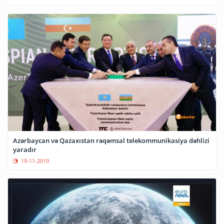
Azərbaycan və Qazaxıstan rəqəmsal telekommunikasiya dəhlizi
yaradır
19-11-2019