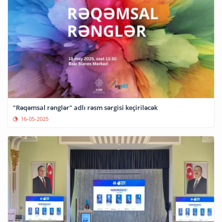
"Rəqəmsal rənglər" adlı rəsm sərgisi keçiriləcək
16-05-2025