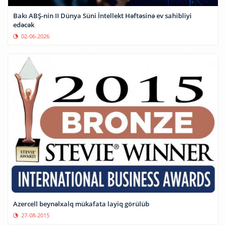
Bakı ABŞ-nin II Dünya Süni İntellekt Həftəsinə ev sahibliyi
edəcək
02-06-2026
Azercell beynəlxalq mükafata layiq görülüb
27-08-2015