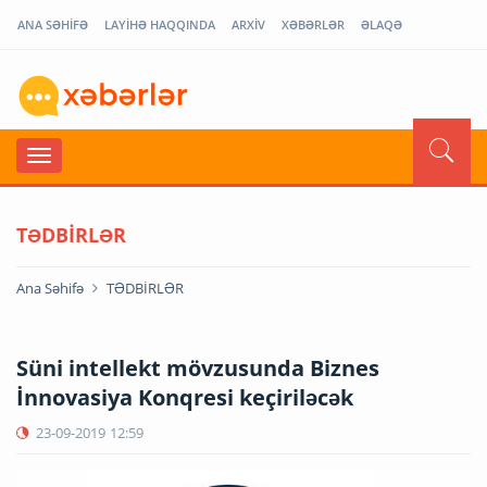
ANA SƏHİFƏ
LAYİHƏ HAQQINDA
ARXİV
XƏBƏRLƏR
ƏLAQƏ
TƏDBİRLƏR
Ana Səhifə
TƏDBİRLƏR
Süni intellekt mövzusunda Biznes
İnnovasiya Konqresi keçiriləcək
23-09-2019
12:59