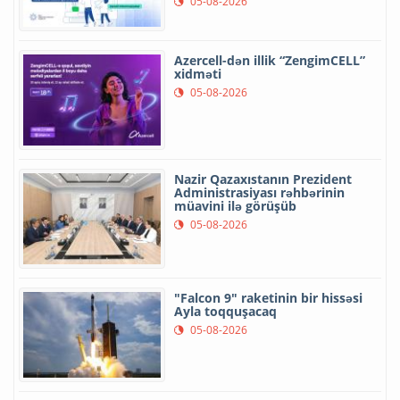
05-08-2026
Azercell-dən illik “ZengimCELL”
xidməti
05-08-2026
Nazir Qazaxıstanın Prezident
Administrasiyası rəhbərinin
müavini ilə görüşüb
05-08-2026
"Falcon 9" raketinin bir hissəsi
Ayla toqquşacaq
05-08-2026