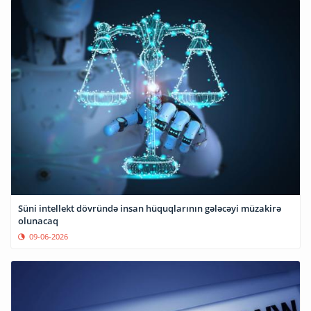
Süni intellekt dövründə insan hüquqlarının gələcəyi müzakirə
olunacaq
09-06-2026