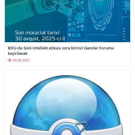
BDU-da Süni intellekt etikası üzrə birinci Gənclər Forumu
keçiriləcək
06-08-2025