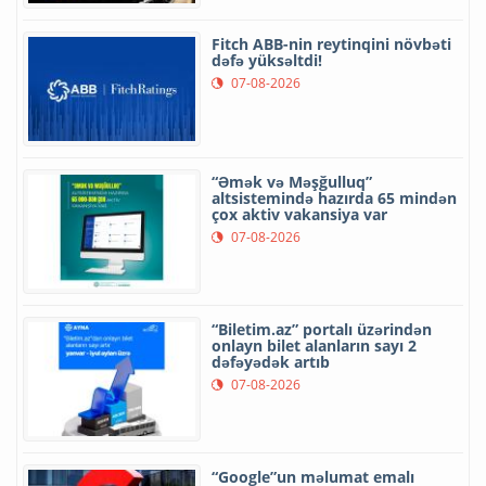
Fitch ABB-nin reytinqini növbəti
dəfə yüksəltdi!
07-08-2026
“Əmək və Məşğulluq”
altsistemində hazırda 65 mindən
çox aktiv vakansiya var
07-08-2026
“Biletim.az” portalı üzərindən
onlayn bilet alanların sayı 2
dəfəyədək artıb
07-08-2026
“Google”un məlumat emalı