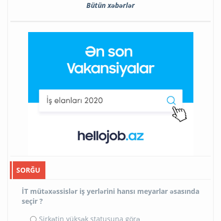
Bütün xəbərlər
SORĞU
İT mütəxəssislər iş yerlərini hansı meyarlar əsasında
seçir ?
Şirkətin yüksək statusuna görə