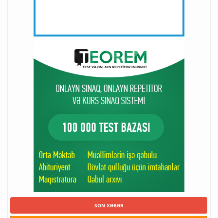
SON XƏBƏR