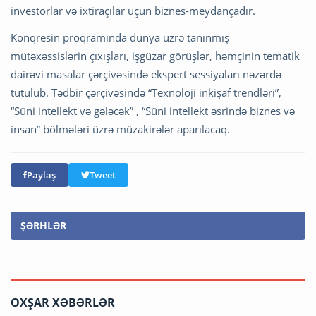
investorlar və ixtiraçılar üçün biznes-meydançadır.
Konqresin proqramında dünya üzrə tanınmış
mütəxəssislərin çıxışları, işgüzar görüşlər, həmçinin tematik
dairəvi masalar çərçivəsində ekspert sessiyaları nəzərdə
tutulub. Tədbir çərçivəsində “Texnoloji inkişaf trendləri”,
“Süni intellekt və gələcək” , “Süni intellekt əsrində biznes və
insan” bölmələri üzrə müzakirələr aparılacaq.
Paylaş
Tweet
ŞƏRHLƏR
OXŞAR XƏBƏRLƏR