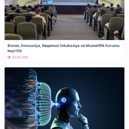
Biznes, İnnovasiya, Rəqəmsal İnkubasiya və Müxtəliflik Forumu
keçirilib
23-05-2025