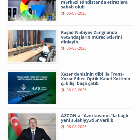
mərkəzi Hindistanda etirazlara
səbəb olub
06-08-2026
Rəşad Nəbiyev Zəngilanda
vətəndaşların müraciətlərini
dinləyib
06-08-2026
Xəzər dənizinin dibi ilə Trans-
Xəzər Fiber-Optik Kabel Xəttinin
çəkilişi başa çatıb
06-08-2026
AZCON-a "Azərkosmos"la bağlı
yeni səlahiyyətlər verilib
06-08-2026