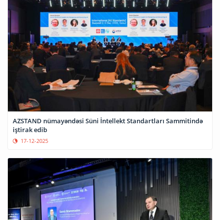
AZSTAND nümayəndəsi Süni İntellekt Standartları Sammitində
iştirak edib
17-12-2025