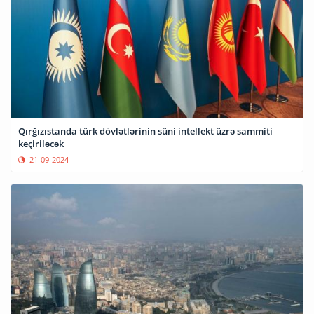
Qırğızıstanda türk dövlətlərinin süni intellekt üzrə sammiti
keçiriləcək
21-09-2024