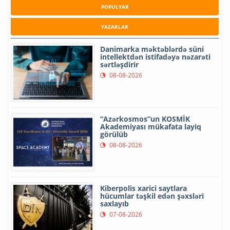
POPULYAR
YAZARLAR
Danimarka məktəblərdə süni
intellektdən istifadəyə nəzarəti
sərtləşdirir
08-08-2026
“Azərkosmos”un KOSMİK
Akademiyası mükafata layiq
görülüb
08-08-2026
Kiberpolis xarici saytlara
hücumlar təşkil edən şəxsləri
saxlayıb
07-08-2026