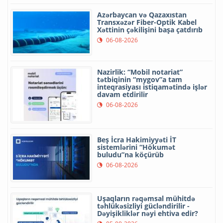
Azərbaycan və Qazaxıstan
Transxəzər Fiber-Optik Kabel
Xəttinin çəkilişini başa çatdırıb
06-08-2026
Nazirlik: “Mobil notariat”
tətbiqinin “mygov”a tam
inteqrasiyası istiqamətində işlər
davam etdirilir
06-08-2026
Beş İcra Hakimiyyəti İT
sistemlərini “Hökumət
buludu”na köçürüb
06-08-2026
Uşaqların rəqəmsal mühitdə
təhlükəsizliyi gücləndirilir -
Dəyişikliklər nəyi ehtiva edir?