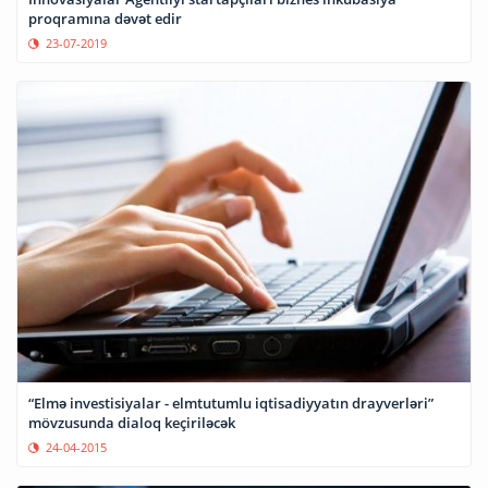
proqramına dəvət edir
23-07-2019
“Elmə investisiyalar - elmtutumlu iqtisadiyyatın drayverləri”
mövzusunda dialoq keçiriləcək
24-04-2015