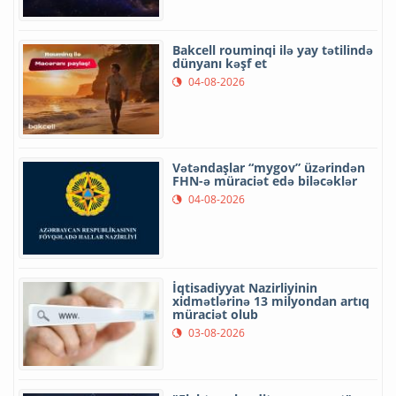
Bakcell rouminqi ilə yay tətilində
dünyanı kəşf et
04-08-2026
Vətəndaşlar “mygov” üzərindən
FHN-ə müraciət edə biləcəklər
04-08-2026
İqtisadiyyat Nazirliyinin
xidmətlərinə 13 milyondan artıq
müraciət olub
03-08-2026