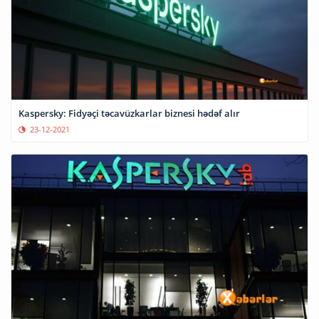
Kaspersky: Fidyəçi təcavüzkarlar biznesi hədəf alır
23-12-2021