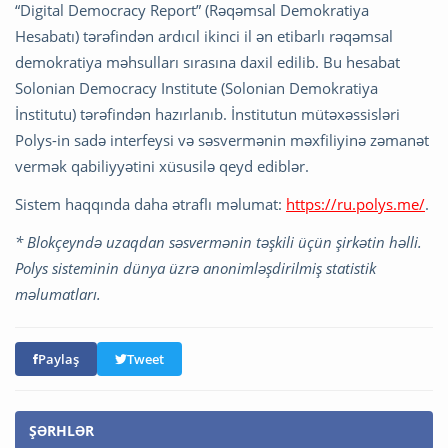
“Digital Democracy Report” (Rəqəmsal Demokratiya
Hesabatı) tərəfindən ardıcıl ikinci il ən etibarlı rəqəmsal
demokratiya məhsulları sırasına daxil edilib. Bu hesabat
Solonian Democracy Institute (Solonian Demokratiya
İnstitutu) tərəfindən hazırlanıb. İnstitutun mütəxəssisləri
Polys-in sadə interfeysi və səsvermənin məxfiliyinə zəmanət
vermək qabiliyyətini xüsusilə qeyd ediblər.
Sistem haqqında daha ətraflı məlumat:
https://ru.polys.me/
.
*
Blokçeyndə uzaqdan səsvermənin təşkili üçün şirkətin həlli.
Polys sisteminin dünya üzrə anonimləşdirilmiş statistik
məlumatları.
Paylaş
Tweet
ŞƏRHLƏR