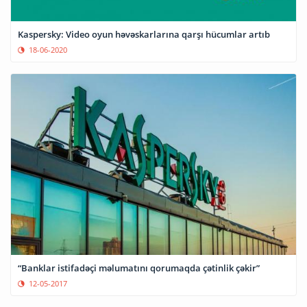
Kaspersky: Video oyun həvəskarlarına qarşı hücumlar artıb
18-06-2020
“Banklar istifadəçi məlumatını qorumaqda çətinlik çəkir”
12-05-2017