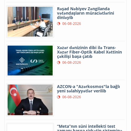
Rəşad Nəbiyev Zəngilanda
vətəndaşların müraciətlərini
dinləyib
06-08-2026
Xəzər dənizinin dibi ilə Trans-
Xəzər Fiber-Optik Kabel Xəttinin
çəkilişi başa çatıb
06-08-2026
AZCON-a "Azərkosmos"la bağlı
yeni səlahiyyətlər verilib
06-08-2026
“Meta”nın süni intellekti test
zamanı başqa şirkətin sisteminə