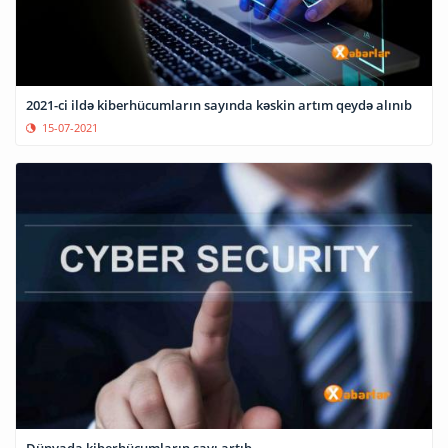
2021-ci ildə kiberhücumların sayında kəskin artım qeydə alınıb
15-07-2021
Dünyada kiberhücumların sayı artıb