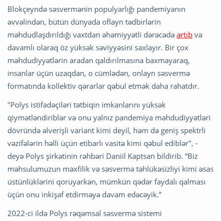
Blokçeyndə səsvermənin populyarlığı pandemiyanın
əvvəlindən, bütün dünyada oflayn tədbirlərin
məhdudlaşdırıldığı vaxtdan əhəmiyyətli dərəcədə
artıb
və
davamlı olaraq öz yüksək səviyyəsini saxlayır. Bir çox
məhdudiyyətlərin aradan qaldırılmasına baxmayaraq,
insanlar üçün uzaqdan, o cümlədən, onlayn səsvermə
formatında kollektiv qərarlar qəbul etmək daha rahatdır.
"Polys istifadəçiləri tətbiqin imkanlarını yüksək
qiymətləndiriblər və onu yalnız pandemiya məhdudiyyətləri
dövründə əlverişli variant kimi deyil, həm də geniş spektrli
vəzifələrin həlli üçün etibarlı vasitə kimi qəbul ediblər", -
deyə Polys şirkətinin rəhbəri Daniil Kaptsan bildirib. “Biz
məhsulumuzun məxfilik və səsvermə təhlükəsizliyi kimi əsas
üstünlüklərini qoruyarkən, mümkün qədər faydalı qalması
üçün onu inkişaf etdirməyə davam edəcəyik.”
2022-ci ildə Polys rəqəmsal səsvermə sistemi