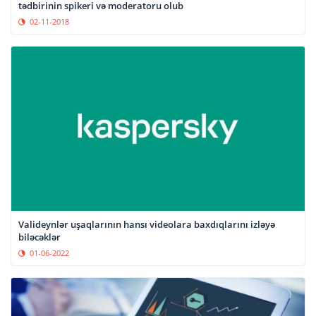
tədbirinin spikeri və moderatoru olub
02-11-2018
Valideynlər uşaqlarının hansı videolara baxdıqlarını izləyə
biləcəklər
01-06-2022