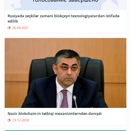
Rusiyada seçkilər zamani blokçeyn texnologiyalardan istifadə
edilib
20-09-2021
Nazir blokchain-in tətbiqi mexanizmlərndən danışdı
13-12-2018