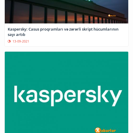
Kaspersky: Casus proqramları və zərərli skript hücumlarının
sayı artıb
13-09-2021