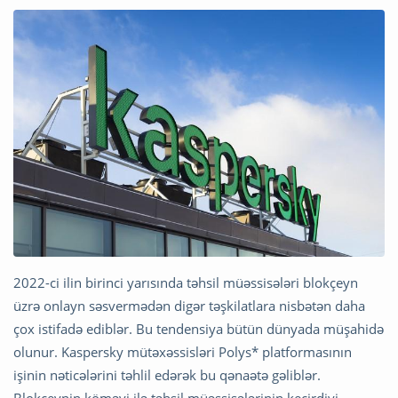
2022-ci ilin birinci yarısında təhsil müəssisələri blokçeyn
üzrə onlayn səsvermədən digər təşkilatlara nisbətən daha
çox istifadə ediblər. Bu tendensiya bütün dünyada müşahidə
olunur. Kaspersky mütəxəssisləri Polys* platformasının
işinin nəticələrini təhlil edərək bu qənaətə gəliblər.
Blokçeynin köməyi ilə təhsil müəssisələrinin keçirdiyi