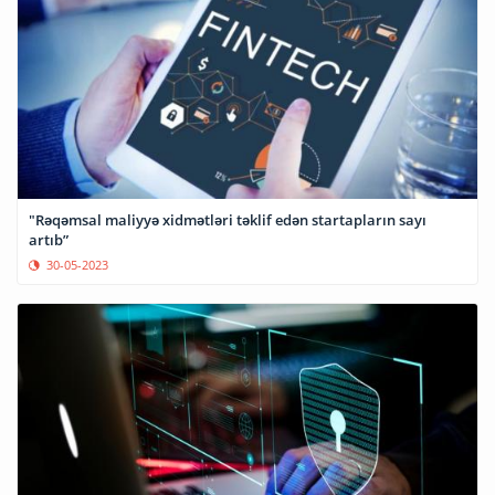
"Rəqəmsal maliyyə xidmətləri təklif edən startapların sayı
artıb”
30-05-2023