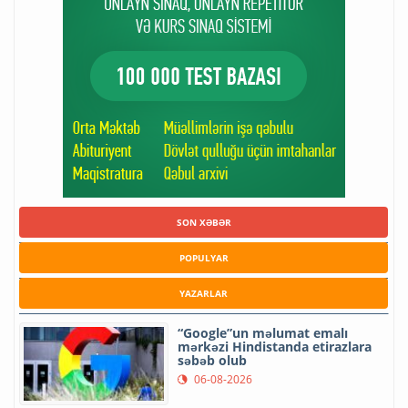
SON XƏBƏR
POPULYAR
YAZARLAR
“Google”un məlumat emalı
mərkəzi Hindistanda etirazlara
səbəb olub
06-08-2026