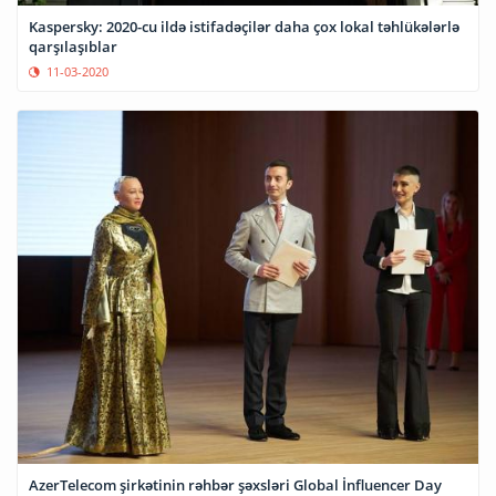
Kaspersky: 2020-cu ildə istifadəçilər daha çox lokal təhlükələrlə
qarşılaşıblar
11-03-2020
AzerTelecom şirkətinin rəhbər şəxsləri Global İnfluencer Day