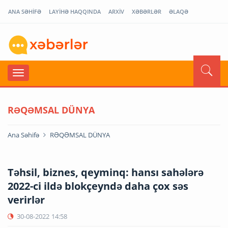
ANA SƏHİFƏ
LAYİHƏ HAQQINDA
ARXİV
XƏBƏRLƏR
ƏLAQƏ
RƏQƏMSAL DÜNYA
Ana Səhifə
RƏQƏMSAL DÜNYA
Təhsil, biznes, qeyminq: hansı sahələrə
2022-ci ildə blokçeyndə daha çox səs
verirlər
30-08-2022
14:58