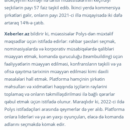
seçkilərin payı 57 faiz təşkil edib. İkinci yerdə kommersiya
şirkətləri gəlir, onların payı 2021-ci illə müqayisədə iki dəfə
artaraq 14%-ə çatıb.
Xeberler.az
bildirir ki, müəssisələr Polys-dən müxtəlif
məqsədlər üçün istifadə edirlər: rəhbər şəxsləri seçmək,
nominasiyalarda və korporativ müsabiqələrdə qalibləri
müəyyən etmək, komanda quruculuğu (teambuilding) üçün
fəaliyyətlərin müəyyən edilməsi, konfransların təşkili və ya
ofisə qayıtma tarixinin müəyyən edilməsi kimi daxili
məsələləri həll etmək. Platforma həmçinin şirkətin
məhsulları və xidmətləri haqqında işçilərin rəylərini
toplamaq və onların təkmilləşdirilməsi ilə bağlı qərarlar
qəbul etmək üçün istifadə olunur. Maraqlıdır ki, 2022-ci ildə
Polys istifadəçiləri arasında qeymerlər də yer alıb. Platforma
onlara liderləri və ya ən yaxşı oyunçuları, eləcə də komanda
adlarını seçməkdə kömək edir.