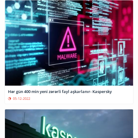
Hər gün 400 min yeni zərərli fayl aşkarlanır- Kaspersky
05-12-2022