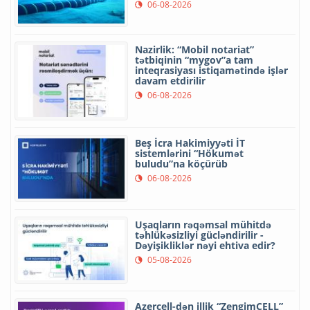
06-08-2026
Nazirlik: “Mobil notariat”
tətbiqinin “mygov”a tam
inteqrasiyası istiqamətində işlər
davam etdirilir
06-08-2026
Beş İcra Hakimiyyəti İT
sistemlərini “Hökumət
buludu”na köçürüb
06-08-2026
Uşaqların rəqəmsal mühitdə
təhlükəsizliyi gücləndirilir -
Dəyişikliklər nəyi ehtiva edir?
05-08-2026
Azercell-dən illik “ZengimCELL”