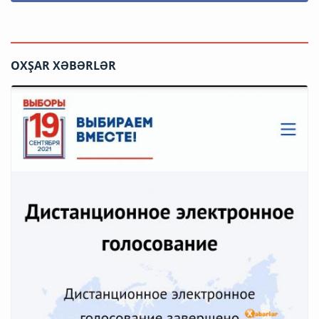
OXŞAR XƏBƏRLƏR