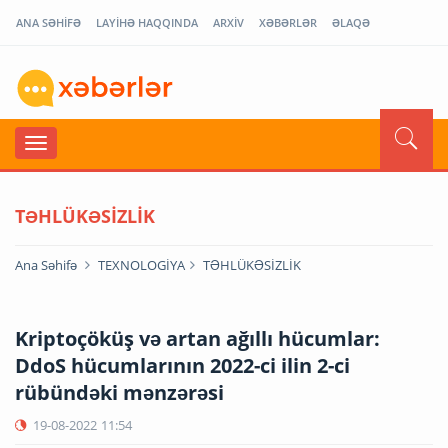
ANA SƏHİFƏ
LAYİHƏ HAQQINDA
ARXİV
XƏBƏRLƏR
ƏLAQƏ
TƏHLÜKƏSİZLİK
Ana Səhifə
TEXNOLOGİYA
TƏHLÜKƏSİZLİK
Kriptoçöküş və artan ağıllı hücumlar:
DdoS hücumlarının 2022-ci ilin 2-ci
rübündəki mənzərəsi
19-08-2022
11:54