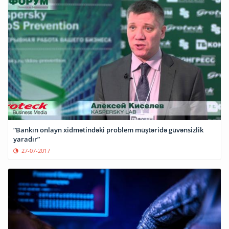
“Bankın onlayn xidmətindəki problem müştəridə güvənsizlik
yaradır”
27-07-2017