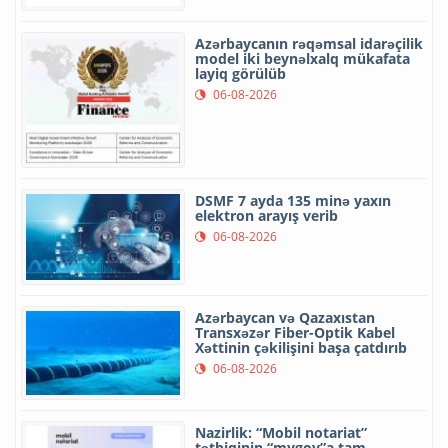
Azərbaycanın rəqəmsal idarəçilik
model iki beynəlxalq mükafata
layiq görülüb
06-08-2026
DSMF 7 ayda 135 minə yaxın
elektron arayış verib
06-08-2026
Azərbaycan və Qazaxıstan
Transxəzər Fiber-Optik Kabel
Xəttinin çəkilişini başa çatdırıb
06-08-2026
Nazirlik: “Mobil notariat”
tətbiqinin “mygov”a tam