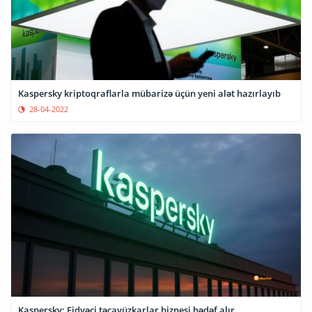
Kaspersky kriptoqraflarla mübarizə üçün yeni alət hazırlayıb
28-04-2022
Kaspersky: Fidyəçi təcavüzkarlar biznesi hədəf alır