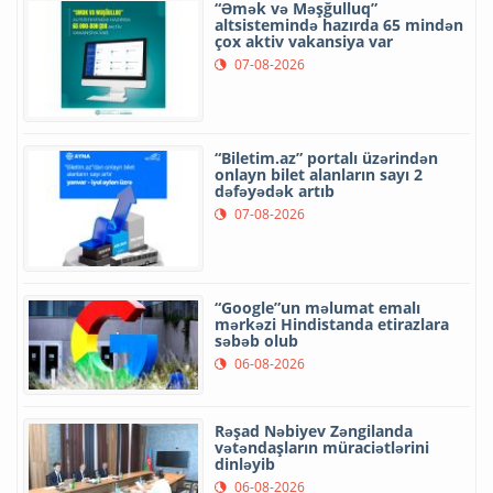
“Əmək və Məşğulluq”
altsistemində hazırda 65 mindən
çox aktiv vakansiya var
07-08-2026
“Biletim.az” portalı üzərindən
onlayn bilet alanların sayı 2
dəfəyədək artıb
07-08-2026
“Google”un məlumat emalı
mərkəzi Hindistanda etirazlara
səbəb olub
06-08-2026
Rəşad Nəbiyev Zəngilanda
vətəndaşların müraciətlərini
dinləyib
06-08-2026