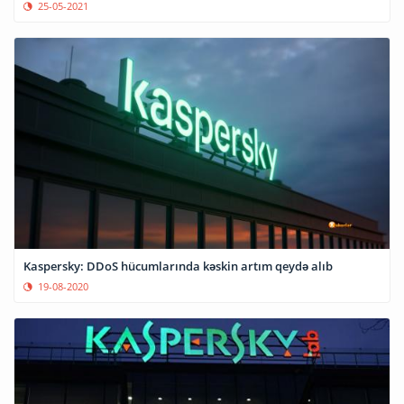
25-05-2021
Kaspersky: DDoS hücumlarında kəskin artım qeydə alıb
19-08-2020