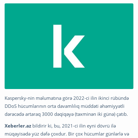
Kaspersky-nin məlumatına görə 2022-ci ilin ikinci rübündə
DDoS hücumlarının orta davamlılıq müddəti əhəmiyyətli
dərəcədə artaraq 3000 dəqiqəyə (təxminən iki günə) çatıb.
Xeberler.az
bildirir ki, bu, 2021-ci ilin eyni dövrü ilə
müqayisədə yüz dəfə çoxdur. Bir çox hücumlar günlərlə və