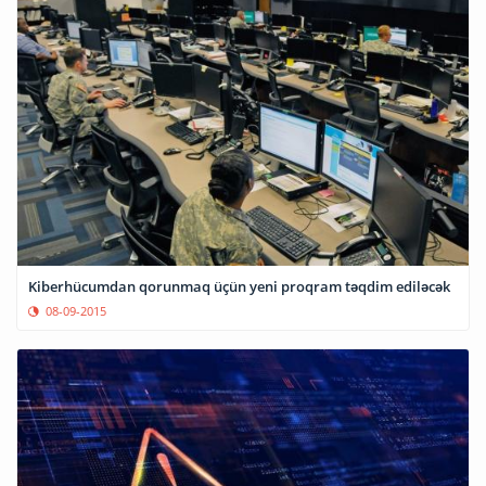
Kiberhücumdan qorunmaq üçün yeni proqram təqdim ediləcək
08-09-2015