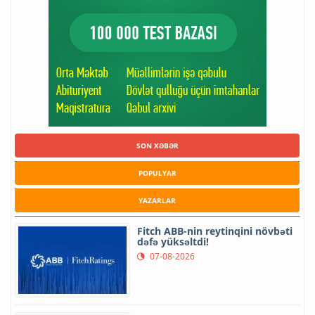
SON XƏBƏR
POPULYAR
YAZARLAR
Fitch ABB-nin reytinqini növbəti
dəfə yüksəltdi!
07-08-2026