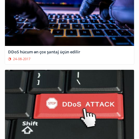
DDoS hücum ən çox şantaj üçün edilir
24-08-2017