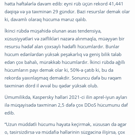
hətta həftələrlə davam edib: eyni rüb üçün rekord 41,441
dəqiqə və ya təxminən 29 gündür. Bəzi resurslar demək olar
ki, davamlı olaraq hücuma məruz qalıb.
İkinci rübdə müşahidə olunan əsas tendensiya,
xüsusiyyətləri və zəiflikləri nəzərə alınmaqla, müəyyən bir
resursu hədəf alan çoxsaylı hədəfli hücumlardır. Bunlar
hücum edənlərdən yüksək peşəkarlıq və geniş bilik tələb
edən çox bahalı, mürəkkəb hücumlardır. İkinci rübdə ağıllı
hücumların payı demək olar ki, 50%-ə çatıb ki, bu da
rekorda yaxınlaşmaq deməkdir. Sonuncu dəfə bu rəqəm
təxminən dörd il əvvəl bu qədər yüksək olub.
Ümumilikdə, Kaspersky həlləri 2021-ci ilin aprel-iyun ayları
ilə müqayisədə təxminən 2,5 dəfə çox DDoS hücumunu dəf
edib.
“Uzun müddətli hücumu həyata keçirmək, xüsusən də əgər
o, təsirsizdirsə və müdafiə həllərinin süzgəcinə ilişirsə, çox