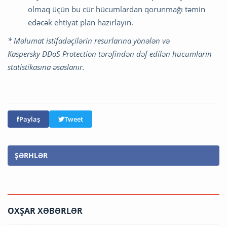
olmaq üçün bu cür hücumlardan qorunmağı təmin
edəcək ehtiyat plan hazırlayın.
* Məlumat istifadəçilərin resurlarına yönələn və
Kaspersky DDoS Protection tərəfindən dəf edilən hücumların
statistikasına əsaslanır.
Paylaş
Tweet
ŞƏRHLƏR
OXŞAR XƏBƏRLƏR