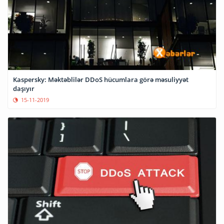
Kaspersky: Məktəblilər DDoS hücumlara görə məsuliyyət
daşıyır
15-11-2019