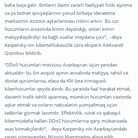
baha başa gəlir. Botların daimi zərərli fəaliyyəti fiziki aşınma
və ya botnet qovşaqlarının yaxud birbaşa idarəetmə
mərkəzinin özünün aşkarlanması riskini artırır. Bu cür
hücumların arxasında kimin dayandığı, onları kimin
maliyyələşdirdiyi ilə bağlı suallar meydana çıxır”, - deyə
Kaspersky-nin kibertəhlükəsizlik üzrə eksperti Aleksandr
Qutnikov bildirib.
“DDoS hücumları mövzusu Azərbaycan üçün yenidən
aktualdır: bu ilin avqust ayının əvvəlində maliyyə, təhsil və
dövlət qurumlarına, eləcə də KİV-lərə irimiqyaslı
kiberhücumlar qeydə alınıb. Bu şəraitdə fəal hərəkət etmək,
davamlı trafik təhlili aparmaq, mümkün hücumları vaxtında
aşkar etmək və onların nəticələrini yumşaltmaq üçün
tədbirlər görmək lazımdır. Effektivlik, sürət və qabaqcıl
kibermüdafiə həlləri DDoS hücumlarına qarşı mübarizədə
əsas köməkçilərdir”, - deyə Kaspersky-nin Azərbaycandakı
rəsmi nümayəndəsi Müşviq Məmmədov əlavə edib.