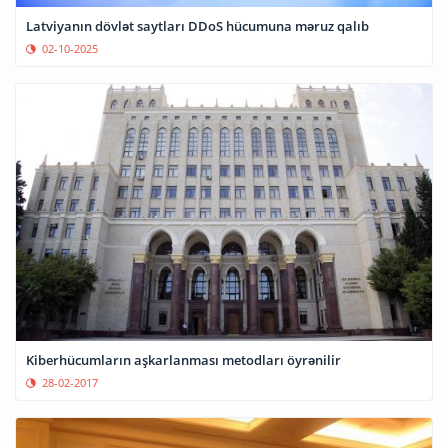
Latviyanın dövlət saytları DDoS hücumuna məruz qalıb
02-10-2025
Kiberhücumların aşkarlanması metodları öyrənilir
28-02-2017