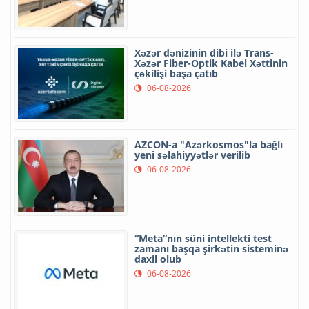
Xəzər dənizinin dibi ilə Trans-
Xəzər Fiber-Optik Kabel Xəttinin
çəkilişi başa çatıb
06-08-2026
AZCON-a "Azərkosmos"la bağlı
yeni səlahiyyətlər verilib
06-08-2026
“Meta”nın süni intellekti test
zamanı başqa şirkətin sisteminə
daxil olub
06-08-2026