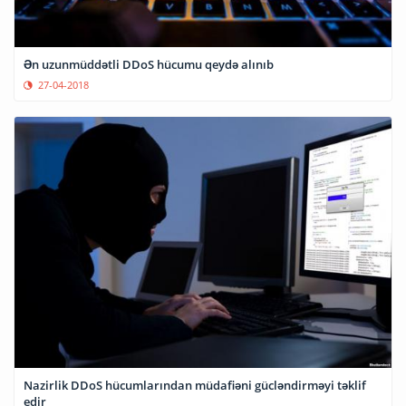
Ən uzunmüddətli DDoS hücumu qeydə alınıb
27-04-2018
Nazirlik DDoS hücumlarından müdafiəni gücləndirməyi təklif
edir