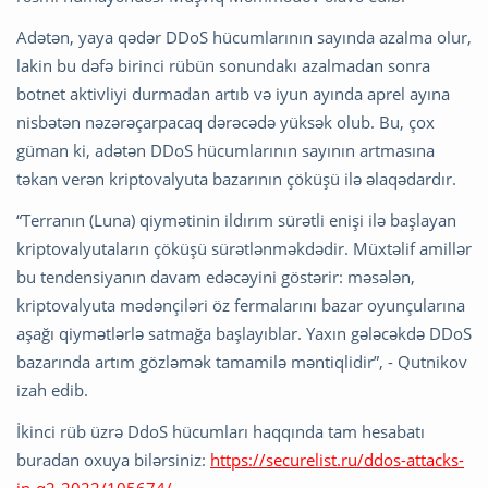
Adətən, yaya qədər DDoS hücumlarının sayında azalma olur,
lakin bu dəfə birinci rübün sonundakı azalmadan sonra
botnet aktivliyi durmadan artıb və iyun ayında aprel ayına
nisbətən nəzərəçarpacaq dərəcədə yüksək olub. Bu, çox
güman ki, adətən DDoS hücumlarının sayının artmasına
təkan verən kriptovalyuta bazarının çöküşü ilə əlaqədardır.
“Terranın (Luna) qiymətinin ildırım sürətli enişi ilə başlayan
kriptovalyutaların çöküşü sürətlənməkdədir. Müxtəlif amillər
bu tendensiyanın davam edəcəyini göstərir: məsələn,
kriptovalyuta mədənçiləri öz fermalarını bazar oyunçularına
aşağı qiymətlərlə satmağa başlayıblar. Yaxın gələcəkdə DDoS
bazarında artım gözləmək tamamilə məntiqlidir”, - Qutnikov
izah edib.
İkinci rüb üzrə DdoS hücumları haqqında tam hesabatı
buradan oxuya bilərsiniz:
https://securelist.ru/ddos-attacks-