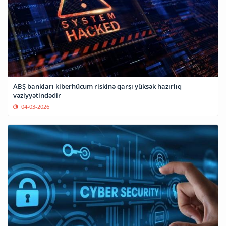
ABŞ bankları kiberhücum riskinə qarşı yüksək hazırlıq
vəziyyətindədir
04-03-2026