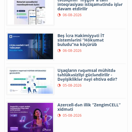
inteqrasiyası istiqamətində işlər
davam etdirilir
06-08-2026
Beş İcra Hakimiyyəti İT
sistemlərini “Hökumət
buludu”na köçürüb
06-08-2026
Uşaqların rəqəmsal mühitdə
təhlükəsizliyi gücləndirilir -
Dəyişikliklər nəyi ehtiva edir?
05-08-2026
Azercell-dən illik “ZengimCELL”
xidməti
05-08-2026