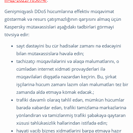
in-q2-2022/105674/
.
Genişmiqyaslı DDoS hücumlarına effektiv müqavimət
göstərmək və resurs çatışmazlığının qarşısını almaq üçün
Kaspersky mütəxəssisləri aşağıdakı tədbirləri görməyi
tövsiyə edir:
sayt dəstəyini bu cür hadisələr zamanı nə edəcəyini
bilən mütəxəssislərə həvalə edin;
təchizatçı müqavilələrini və əlaqə məlumatlarını, o
cümlədən internet xidməti provayderləri ilə
müqavilələri diqqətlə nəzərdən keçirin. Bu, şirkət
işçilərinə hücum zamanı lazım olan məlumatları tez bir
zamanda əldə etməyə kömək edəcək.;
trafiki davamlı olaraq təhlil edən, mümkün hücumlar
barədə xəbərdar edən, trafiki təmizləmə mərkəzlərinə
yönləndirən və təmizlənmiş trafiki şəbəkəyə qaytaran
xüsusi təhlükəsizlik həllərindən istifadə edin;
həyati vacib biznes xidmətlərini bərpa etməyə hazır