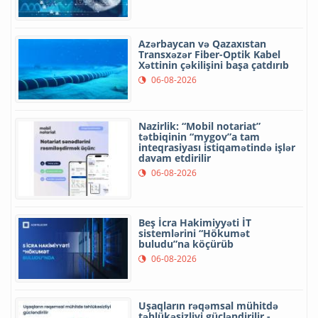
Azərbaycan və Qazaxıstan
Transxəzər Fiber-Optik Kabel
Xəttinin çəkilişini başa çatdırıb
06-08-2026
Nazirlik: “Mobil notariat”
tətbiqinin “mygov”a tam
inteqrasiyası istiqamətində işlər
davam etdirilir
06-08-2026
Beş İcra Hakimiyyəti İT
sistemlərini “Hökumət
buludu”na köçürüb
06-08-2026
Uşaqların rəqəmsal mühitdə
təhlükəsizliyi gücləndirilir -