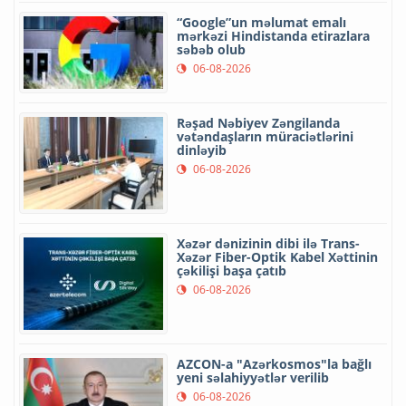
“Google”un məlumat emalı
mərkəzi Hindistanda etirazlara
səbəb olub
06-08-2026
Rəşad Nəbiyev Zəngilanda
vətəndaşların müraciətlərini
dinləyib
06-08-2026
Xəzər dənizinin dibi ilə Trans-
Xəzər Fiber-Optik Kabel Xəttinin
çəkilişi başa çatıb
06-08-2026
AZCON-a "Azərkosmos"la bağlı
yeni səlahiyyətlər verilib
06-08-2026