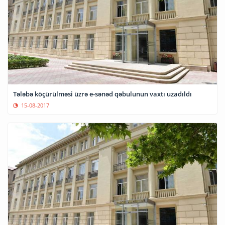
Tələbə köçürülməsi üzrə e-sənəd qəbulunun vaxtı uzadıldı
15-08-2017