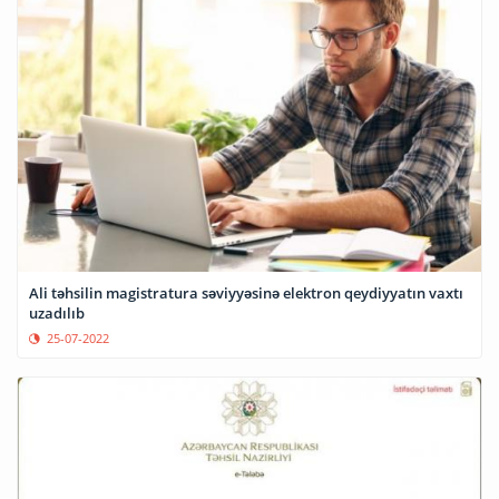
Ali təhsilin magistratura səviyyəsinə elektron qeydiyyatın vaxtı
uzadılıb
25-07-2022