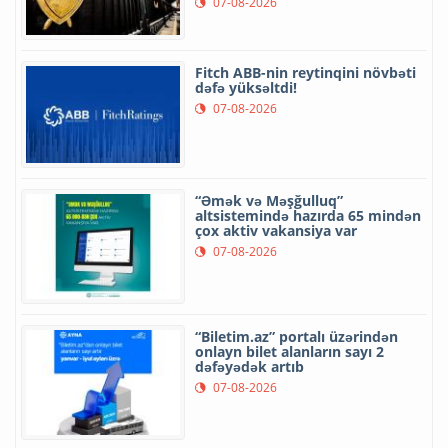
07-08-2026
Fitch ABB-nin reytinqini növbəti
dəfə yüksəltdi!
07-08-2026
“Əmək və Məşğulluq”
altsistemində hazırda 65 mindən
çox aktiv vakansiya var
07-08-2026
“Biletim.az” portalı üzərindən
onlayn bilet alanların sayı 2
dəfəyədək artıb
07-08-2026