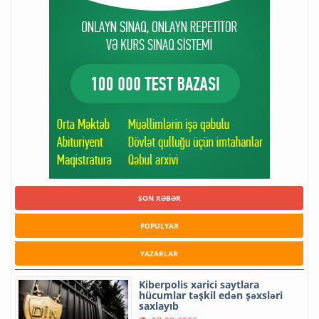
SON XƏBƏR
POPULYAR
YAZARLAR
Kiberpolis xarici saytlara
hücumlar təşkil edən şəxsləri
saxlayıb