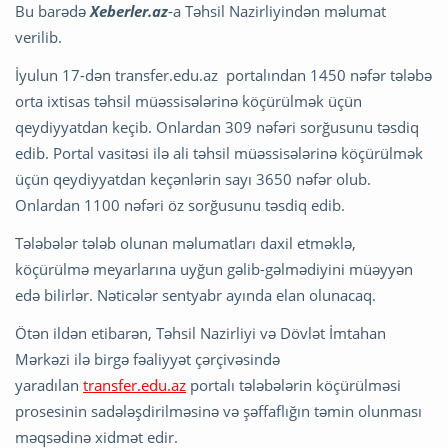
Bu barədə
Xeberler.az
-a Təhsil Nazirliyindən məlumat
verilib.
İyulun 17-dən transfer.edu.az portalından 1450 nəfər tələbə
orta ixtisas təhsil müəssisələrinə köçürülmək üçün
qeydiyyatdan keçib. Onlardan 309 nəfəri sorğusunu təsdiq
edib. Portal vasitəsi ilə ali təhsil müəssisələrinə köçürülmək
üçün qeydiyyatdan keçənlərin sayı 3650 nəfər olub.
Onlardan 1100 nəfəri öz sorğusunu təsdiq edib.
Tələbələr tələb olunan məlumatları daxil etməklə,
köçürülmə meyarlarına uyğun gəlib-gəlmədiyini müəyyən
edə bilirlər. Nəticələr sentyabr ayında elan olunacaq.
Ötən ildən etibarən, Təhsil Nazirliyi və Dövlət İmtahan
Mərkəzi ilə birgə fəaliyyət çərçivəsində
yaradılan
transfer.edu.az
portalı tələbələrin köçürülməsi
prosesinin sadələşdirilməsinə və şəffaflığın təmin olunması
məqsədinə xidmət edir.