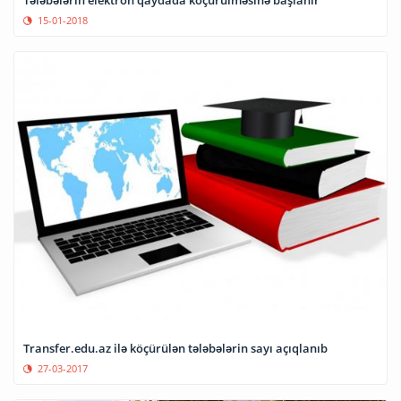
15-01-2018
Transfer.edu.az ilə köçürülən tələbələrin sayı açıqlanıb
27-03-2017