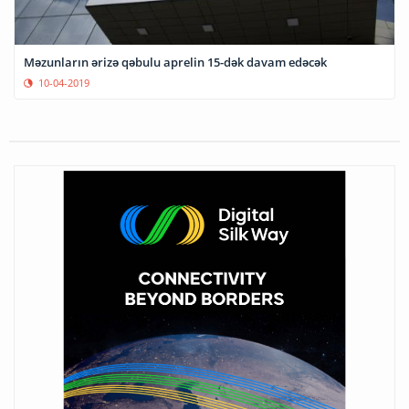
Məzunların ərizə qəbulu aprelin 15-dək davam edəcək
10-04-2019