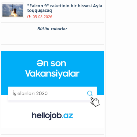
"Falcon 9" raketinin bir hissəsi Ayla
toqquşacaq
05-08-2026
Bütün xəbərlər