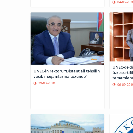
04-05-202
UNEC-də dis
UNEC-in rektoru “Distant ali təhsilin
üzrə sertif
vacib məqamlarına toxunub"
tamamlanı
29-03-2020
06-09-201