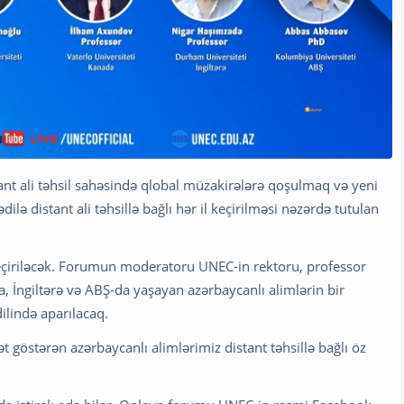
ant ali təhsil sahəsində qlobal müzakirələrə qoşulmaq və yeni
lə distant ali təhsillə bağlı hər il keçirilməsi nəzərdə tutulan
eçiriləcək. Forumun moderatoru UNEC-in rektoru, professor
 İngiltərə və ABŞ-da yaşayan azərbaycanlı alimlərin bir
lində aparılacaq.
ət göstərən azərbaycanlı alimlərimiz distant təhsillə bağlı öz