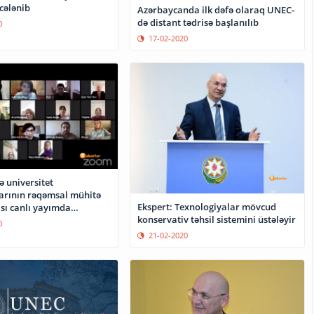
cələnib
Azərbaycanda ilk dəfə olaraq UNEC-
də distant tədrisə başlanılıb
0
17-02-2020
 universitet
arının rəqəmsal mühitə
Ekspert: Texnologiyalar mövcud
sı canlı yayımda
konservativ təhsil sistemini üstələyir
olunub
0
21-02-2020