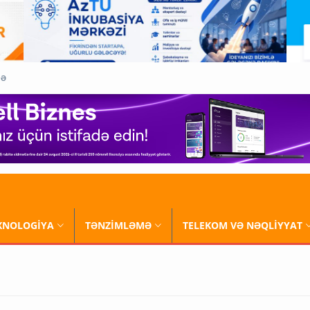
QƏ
XNOLOGİYA
TƏNZİMLƏMƏ
TELEKOM VƏ NƏQLİYYAT