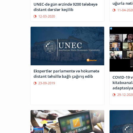
uğurla nəti
UNEC-də gün ərzində 9200 tələbəyə
distant dərslər keçilib
11-04-202
12-03-2020
Ekspertlər parlamentə və hökumətə
distant təhsillə bağlı çağırış edib
COVID-19 və
kitabxanal
23-09-2019
adaptasiya
müzakirə 
29-12-202