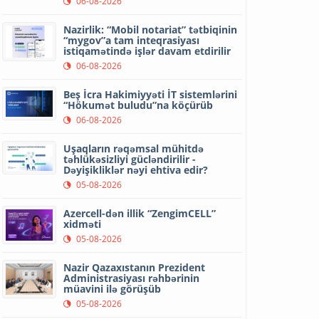
06-08-2026
Nazirlik: “Mobil notariat” tətbiqinin
“mygov”a tam inteqrasiyası
istiqamətində işlər davam etdirilir
06-08-2026
Beş İcra Hakimiyyəti İT sistemlərini
“Hökumət buludu”na köçürüb
06-08-2026
Uşaqların rəqəmsal mühitdə
təhlükəsizliyi gücləndirilir -
Dəyişikliklər nəyi ehtiva edir?
05-08-2026
Azercell-dən illik “ZengimCELL”
xidməti
05-08-2026
Nazir Qazaxıstanın Prezident
Administrasiyası rəhbərinin
müavini ilə görüşüb
05-08-2026