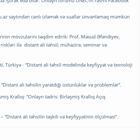
mda iştirak edə bilər. Onlayn forumu UNEC-in rəsmi Facebook
du.az saytından canlı izləmək və suallar ünvanlamaq mümkün
rinin mövzularını təqdim edirik: Prof. Məsud Əfəndiyev,
iskləri ilə distant ali təhsil; mühazirə, seminar və
, Türkiyə - “Distant ali təhsil modelində keyfiyyət və texnoloji
“Distant ali təhsilin yaratdığı üstünlüklər və problemlər”.
iş Krallıq- “Onlayn tədris: Birləşmiş Krallıq Açıq
Distant ali təhsilin təşkili və keyfiyyətinin ölçülməsi”.