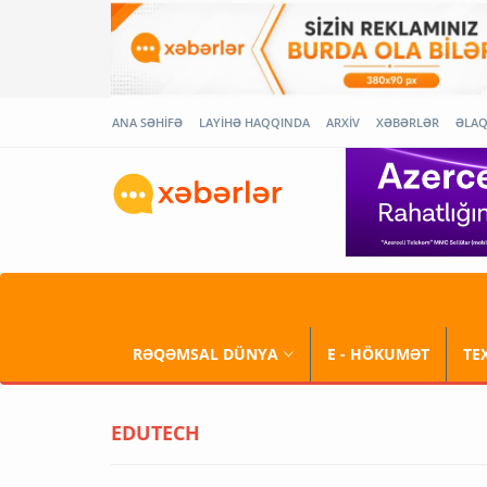
ANA SƏHİFƏ
LAYİHƏ HAQQINDA
ARXİV
XƏBƏRLƏR
ƏLA
RƏQƏMSAL DÜNYA
E - HÖKUMƏT
TE
EDUTECH