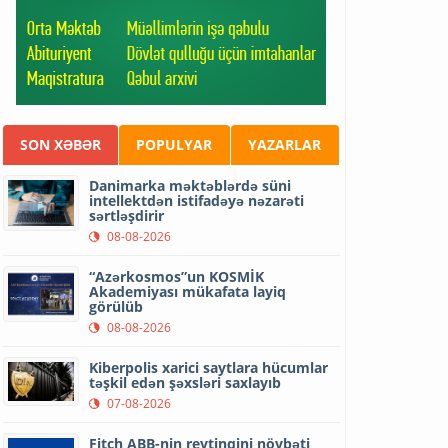
SON XƏBƏR
POPULYAR
YAZARLAR
Danimarka məktəblərdə süni
intellektdən istifadəyə nəzarəti
sərtləşdirir
08-08-2026
“Azərkosmos”un KOSMİK
Akademiyası mükafata layiq
görülüb
08-08-2026
Kiberpolis xarici saytlara hücumlar
təşkil edən şəxsləri saxlayıb
07-08-2026
Fitch ABB-nin reytinqini növbəti