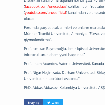
Distant ali təhsillə maraqlanan hər bir şəxs Foru
(
facebook.com/uneceduaz
) səhifəsindən, Youtube
(
youtube.com/unecofficial
) kanalından və unec.e
olacaq.
Forumda çıxış edəcək alimləri və onların məruzələ
Münhen Texniki Universiteti, Almaniya -“Fürsət və r
qiymətləndirmə”.
Prof. İsmixan Bayramoğlu, İzmir İqtisad Universiteti
infrastrukturun əhəmiyyəti haqqında”.
Prof. İlham Axundov, Vaterlo Universiteti, Kanada- 
Prof. Nigar Həşimzadə, Durham Universiteti, Birləşm
Universitetinin təcrübəsi əsasında”.
PhD. Abbas Abbasov, Kolumbiya Universiteti, ABŞ – “
Paylaş
Tweet