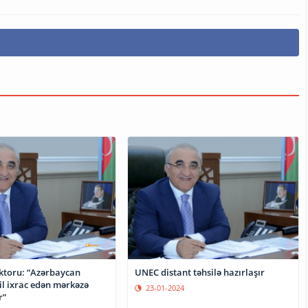
ktoru: “Azərbaycan
UNEC distant təhsilə hazırlaşır
il ixrac edən mərkəzə
23-01-2024
r”