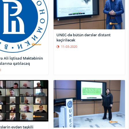
UNEC-də bütün dərslər distant
keçiriləcək
11-03-2020
a Ali İqtisad Məktəbinin
slarına qatılacaq
0
slərin evdən təşkili