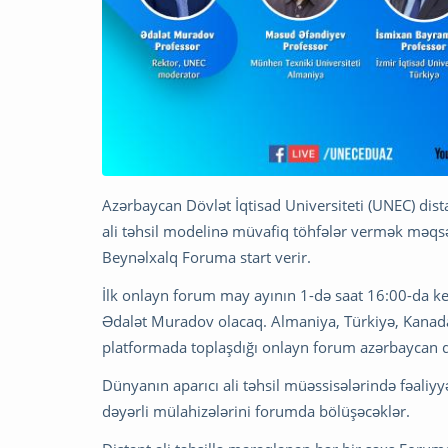
Azərbaycan Dövlət İqtisad Universiteti (UNEC) dist
ali təhsil modelinə müvafiq töhfələr vermək məqsədi
Beynəlxalq Foruma start verir.
İlk onlayn forum may ayının 1-də saat 16:00-da k
Ədalət Muradov olacaq. Almaniya, Türkiyə, Kanada,
platformada toplaşdığı onlayn forum azərbaycan di
Dünyanın aparıcı ali təhsil müəssisələrində fəaliyy
dəyərli mülahizələrini forumda bölüşəcəklər.