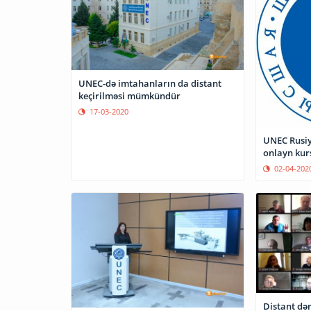
UNEC-də imtahanların da distant
keçirilməsi mümkündür
17-03-2020
UNEC Rusiy
onlayn kur
02-04-202
Distant dər