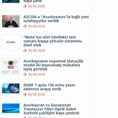
başa çatıb
06-08-2026
AZCON-a "Azərkosmos"la bağlı yeni
səlahiyyətlər verilib
06-08-2026
“Meta”nın süni intellekti test
zamanı başqa şirkətin sisteminə
daxil olub
06-08-2026
Azərbaycanın rəqəmsal idarəçilik
model iki beynəlxalq mükafata
layiq görülüb
06-08-2026
DSMF 7 ayda 135 minə yaxın
elektron arayış verib
06-08-2026
Azərbaycan və Qazaxıstan
Transxəzər Fiber-Optik Kabel
Xəttinin çəkilişini başa çatdırıb