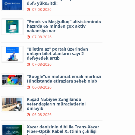
dəfə yüksəltdi!
07-08-2026
“Əmək və Məşğulluq” altsistemində
hazırda 65 mindən çox aktiv
vakansiya var
07-08-2026
“Biletim.az” portalı üzərindən
onlayn bilet alanların sayı 2
dəfəyədək artıb
07-08-2026
“Google”un məlumat emalı mərkəzi
Hindistanda etirazlara səbəb olub
06-08-2026
Rəşad Nəbiyev Zəngilanda
vətəndaşların müraciətlərini
dinləyib
06-08-2026
Xəzər dənizinin dibi ilə Trans-Xəzər
Fiber-Optik Kabel Xəttinin çəkilişi