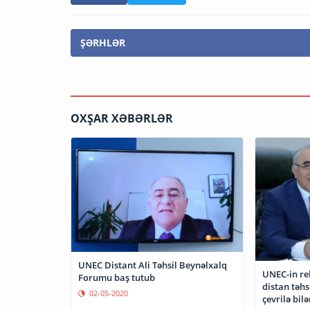
ŞƏRHLƏR
OXŞAR XƏBƏRLƏR
UNEC Distant Ali Təhsil Beynəlxalq
UNEC-in re
Forumu baş tutub
distan təhs
02-05-2020
çevrilə bilə