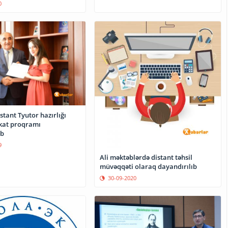
0
tant Tyutor hazırlığı
ikat proqramı
b
9
Ali məktəblərdə distant təhsil
müvəqqəti olaraq dayandırılıb
30-09-2020