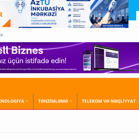
QƏ
XNOLOGİYA
TƏNZİMLƏMƏ
TELEKOM VƏ NƏQLİYYAT