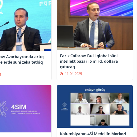
Fariz Cəfərov: Bu il qlobal süni
rov: Azərbaycanda artıq
intellekt bazarı 5 mlrd. dollara
hələrdə süni zəka tətbiq
çatacaq
11-04-2025
5
Kolumbiyanın 4Sİ Medellín Mərkəzi