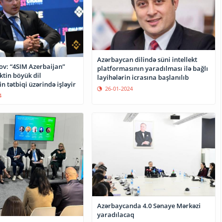
Azərbaycan dilində süni intellekt
ov: “4SIM Azerbaijan”
platformasının yaradılması ilə bağlı
ektin böyük dil
layihələrin icrasına başlanılıb
n tətbiqi üzərində işləyir
26-01-2024
4
Azərbaycanda 4.0 Sənaye Mərkəzi
yaradılacaq