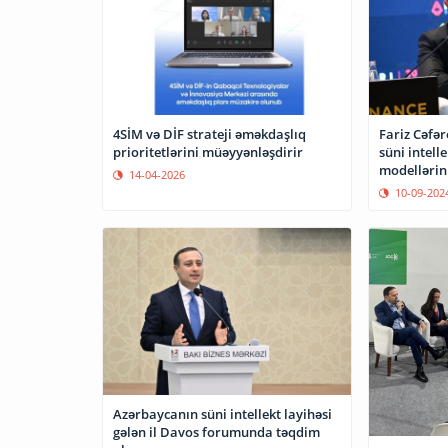
4SİM və DİF strateji əməkdaşlıq
Fariz Cəfər
prioritetlərini müəyyənləşdirir
süni intell
modellərini
14-04-2026
10-09-202
Azərbaycanın süni intellekt layihəsi
gələn il Davos forumunda təqdim