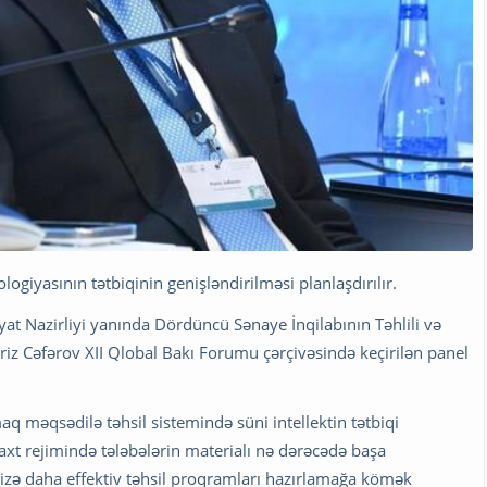
ogiyasının tətbiqinin genişləndirilməsi planlaşdırılır.
yat Nazirliyi yanında Dördüncü Sənaye İnqilabının Təhlili və
riz Cəfərov XII Qlobal Bakı Forumu çərçivəsində keçirilən panel
aq məqsədilə təhsil sistemində süni intellektin tətbiqi
 vaxt rejimində tələbələrin materialı nə dərəcədə başa
bizə daha effektiv təhsil proqramları hazırlamağa kömək