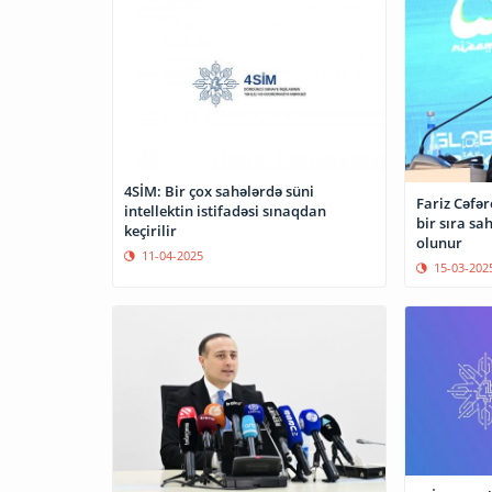
4SİM: Bir çox sahələrdə süni
Fariz Cəfə
intellektin istifadəsi sınaqdan
bir sıra sa
keçirilir
olunur
11-04-2025
15-03-202