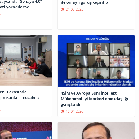
baycanda “Sənaye 4.0”
ilə onlayn görüş keçirilib
əzi yaradılacaq
24-07-2025
5
DNSU arasında
4SİM və Avropa Süni İntellekt
 imkanları müzakirə
Mükəmməlliyi Mərkəzi əməkdaşlığı
genişləndir
5
10-04-2026