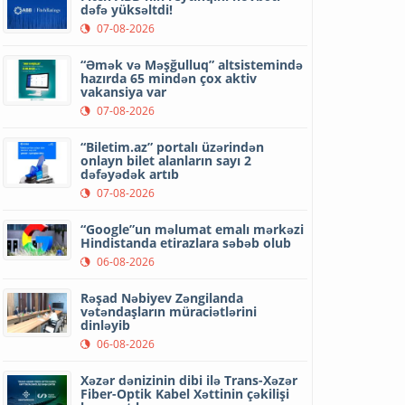
dəfə yüksəltdi!
07-08-2026
“Əmək və Məşğulluq” altsistemində
hazırda 65 mindən çox aktiv
vakansiya var
07-08-2026
“Biletim.az” portalı üzərindən
onlayn bilet alanların sayı 2
dəfəyədək artıb
07-08-2026
“Google”un məlumat emalı mərkəzi
Hindistanda etirazlara səbəb olub
06-08-2026
Rəşad Nəbiyev Zəngilanda
vətəndaşların müraciətlərini
dinləyib
06-08-2026
Xəzər dənizinin dibi ilə Trans-Xəzər
Fiber-Optik Kabel Xəttinin çəkilişi