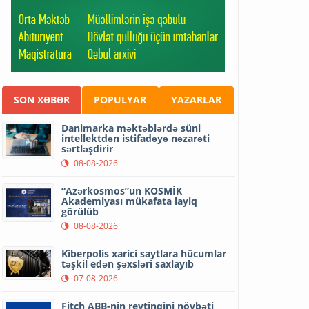
SON XƏBƏR
POPULYAR
YAZARLAR
Danimarka məktəblərdə süni
intellektdən istifadəyə nəzarəti
sərtləşdirir
08-08-2026
“Azərkosmos”un KOSMİK
Akademiyası mükafata layiq
görülüb
08-08-2026
Kiberpolis xarici saytlara hücumlar
təşkil edən şəxsləri saxlayıb
07-08-2026
Fitch ABB-nin reytinqini növbəti