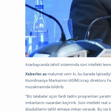
Azərbaycanda təhsil sistemində süni intellekt texnol
Xeberler.az
məlumat verir ki, bu barədə İqtisadiy
Koordinasiya Mərkəzinin (4SİM) icraçı direktoru Fa
müzakirəsində bildirib.
"Biz tələbələr üçün fərdi tədris proqramları yaratm
imkanlarını nəzərdən keçiririk. Süni intellekt real
düşdüklərini təhlil etməyə imkan verəcək. Bu isə 