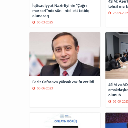
4SİM: Azər
İqtisadiyyat Nazirliyinin “Çağrı
təhsil mərk
mərkəzi”ndə süni intellekt tətbiq
23-09-202
olunacaq
05-03-2025
Fariz Cəfərova yüksək vəzifə verildi
4SİM və A
03-06-2023
əməkdaşlıq
olunub
05-09-202