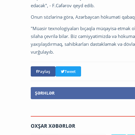
edəcək", - F.Cəfərov qeyd edib.
Onun sözlərinə görə, Azərbaycan hökuməti qabaqcıl
"Müasir texnologiyaları bıçaqla müqayisə etmək ola
silaha çevrilə bilər. Biz cəmiyyətimizdə və hökum
yaxşılaşdırmaq, sahibkarları dəstəkləmək və dövlət
vurğulayıb.
Paylaş
Tweet
ŞƏRHLƏR
OXŞAR XƏBƏRLƏR