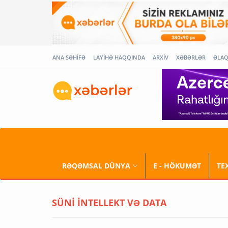
ANA SƏHİFƏ
LAYİHƏ HAQQINDA
ARXİV
XƏBƏRLƏR
ƏLA
RƏQƏMSAL DÜNYA
E - HÖKUMƏT
TE
SÜNİ İNTELLEKT VƏ DATA