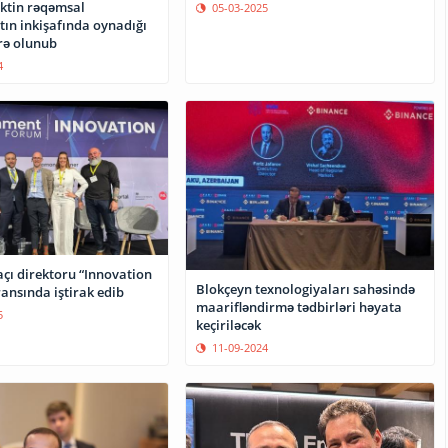
ektin rəqəmsal
05-03-2025
tın inkişafında oynadığı
rə olunub
4
açı direktoru “Innovation
Blokçeyn texnologiyaları sahəsində
ansında iştirak edib
maarifləndirmə tədbirləri həyata
5
keçiriləcək
11-09-2024