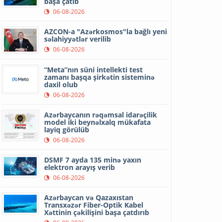
başa çatıb
06-08-2026
AZCON-a "Azərkosmos"la bağlı yeni
səlahiyyətlər verilib
06-08-2026
“Meta”nın süni intellekti test
zamanı başqa şirkətin sisteminə
daxil olub
06-08-2026
Azərbaycanın rəqəmsal idarəçilik
model iki beynəlxalq mükafata
layiq görülüb
06-08-2026
DSMF 7 ayda 135 minə yaxın
elektron arayış verib
06-08-2026
Azərbaycan və Qazaxıstan
Transxəzər Fiber-Optik Kabel
Xəttinin çəkilişini başa çatdırıb