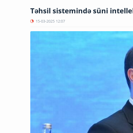
Təhsil sistemində süni intellek
15-03-2025
12:07