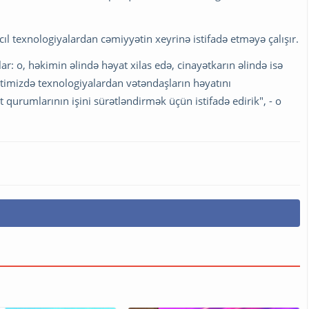
 texnologiyalardan cəmiyyətin xeyrinə istifadə etməyə çalışır.
r: o, həkimin əlində həyat xilas edə, cinayətkarın əlində isə
ətimizdə texnologiyalardan vətəndaşların həyatını
 qurumlarının işini sürətləndirmək üçün istifadə edirik", - o