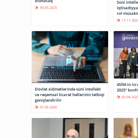
olunacaq
Süni intell
iqtisadiyya
30-05-2025
rol müzaki
17-11-202
4SİM-in icr
Dövlət xidmətlərində süni intellekt
2025” konfr
və rəqəmsal ticarət həllərinin tətbiqi
02-04-202
genişləndirilir
07-05-2026