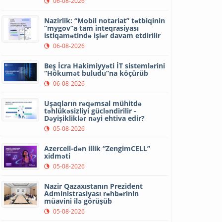
06-08-2026
Nazirlik: “Mobil notariat” tətbiqinin
“mygov”a tam inteqrasiyası
istiqamətində işlər davam etdirilir
06-08-2026
Beş İcra Hakimiyyəti İT sistemlərini
“Hökumət buludu”na köçürüb
06-08-2026
Uşaqların rəqəmsal mühitdə
təhlükəsizliyi gücləndirilir -
Dəyişikliklər nəyi ehtiva edir?
05-08-2026
Azercell-dən illik “ZengimCELL”
xidməti
05-08-2026
Nazir Qazaxıstanın Prezident
Administrasiyası rəhbərinin
müavini ilə görüşüb
05-08-2026