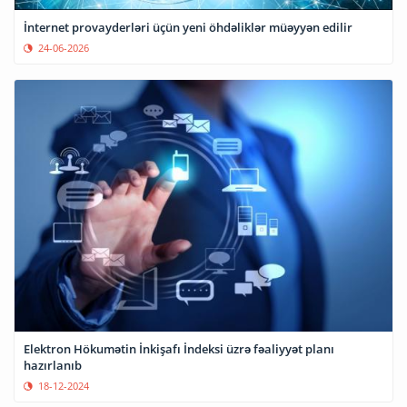
İnternet provayderləri üçün yeni öhdəliklər müəyyən edilir
24-06-2026
Elektron Hökumətin İnkişafı İndeksi üzrə fəaliyyət planı
hazırlanıb
18-12-2024