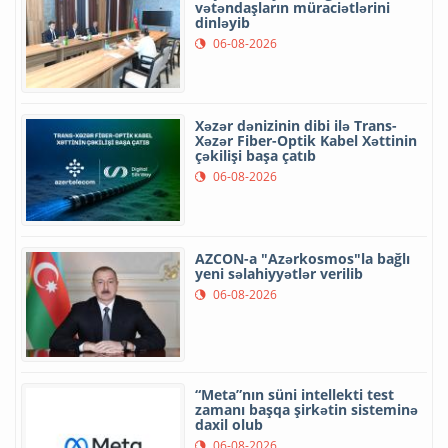
vətəndaşların müraciətlərini
dinləyib
06-08-2026
Xəzər dənizinin dibi ilə Trans-
Xəzər Fiber-Optik Kabel Xəttinin
çəkilişi başa çatıb
06-08-2026
AZCON-a "Azərkosmos"la bağlı
yeni səlahiyyətlər verilib
06-08-2026
“Meta”nın süni intellekti test
zamanı başqa şirkətin sisteminə
daxil olub
06-08-2026