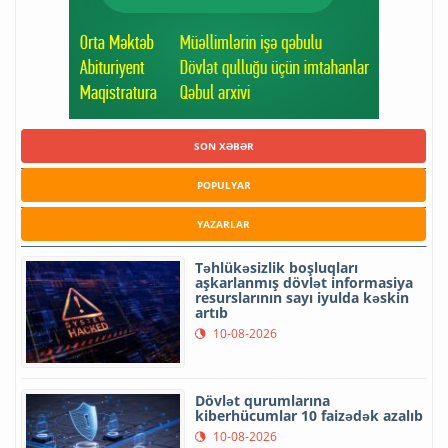
SON XƏBƏR
POPULYAR
YAZARLAR
Təhlükəsizlik boşluqları
aşkarlanmış dövlət informasiya
resurslarının sayı iyulda kəskin
artıb
10-08-2026
Dövlət qurumlarına
kiberhücumlar 10 faizədək azalıb
10-08-2026