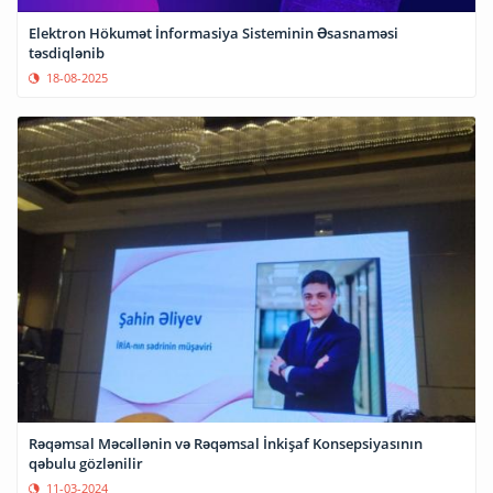
Elektron Hökumət İnformasiya Sisteminin Əsasnaməsi
təsdiqlənib
18-08-2025
Rəqəmsal Məcəllənin və Rəqəmsal İnkişaf Konsepsiyasının
qəbulu gözlənilir
11-03-2024