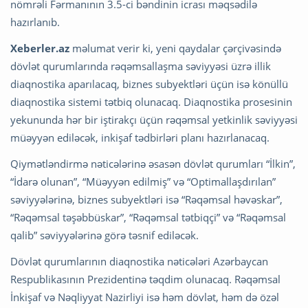
nömrəli Fərmanının 3.5-ci bəndinin icrası məqsədilə
hazırlanıb.
Xeberler.az
məlumat verir ki, yeni qaydalar çərçivəsində
dövlət qurumlarında rəqəmsallaşma səviyyəsi üzrə illik
diaqnostika aparılacaq, biznes subyektləri üçün isə könüllü
diaqnostika sistemi tətbiq olunacaq. Diaqnostika prosesinin
yekununda hər bir iştirakçı üçün rəqəmsal yetkinlik səviyyəsi
müəyyən ediləcək, inkişaf tədbirləri planı hazırlanacaq.
Qiymətləndirmə nəticələrinə əsasən dövlət qurumları “İlkin”,
“İdarə olunan”, “Müəyyən edilmiş” və “Optimallaşdırılan”
səviyyələrinə, biznes subyektləri isə “Rəqəmsal həvəskar”,
“Rəqəmsal təşəbbüskar”, “Rəqəmsal tətbiqçi” və “Rəqəmsal
qalib” səviyyələrinə görə təsnif ediləcək.
Dövlət qurumlarının diaqnostika nəticələri Azərbaycan
Respublikasının Prezidentinə təqdim olunacaq. Rəqəmsal
İnkişaf və Nəqliyyat Nazirliyi isə həm dövlət, həm də özəl