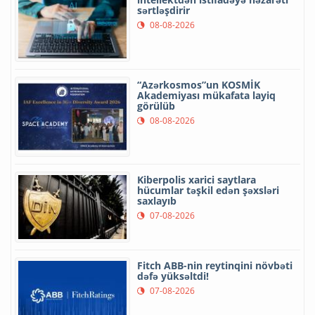
sərtləşdirir
08-08-2026
“Azərkosmos”un KOSMİK
Akademiyası mükafata layiq
görülüb
08-08-2026
Kiberpolis xarici saytlara
hücumlar təşkil edən şəxsləri
saxlayıb
07-08-2026
Fitch ABB-nin reytinqini növbəti
dəfə yüksəltdi!
07-08-2026