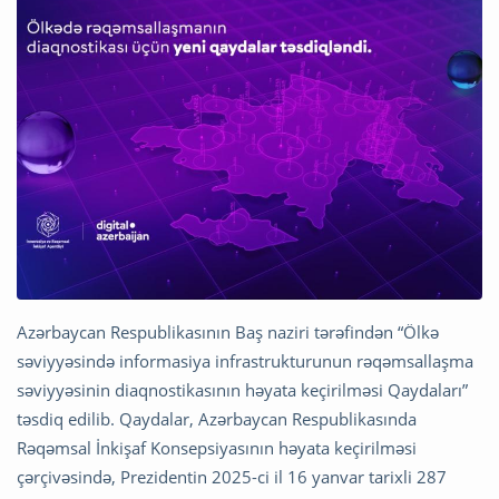
Azərbaycan Respublikasının Baş naziri tərəfindən “Ölkə
səviyyəsində informasiya infrastrukturunun rəqəmsallaşma
səviyyəsinin diaqnostikasının həyata keçirilməsi Qaydaları”
təsdiq edilib. Qaydalar, Azərbaycan Respublikasında
Rəqəmsal İnkişaf Konsepsiyasının həyata keçirilməsi
çərçivəsində, Prezidentin 2025-ci il 16 yanvar tarixli 287