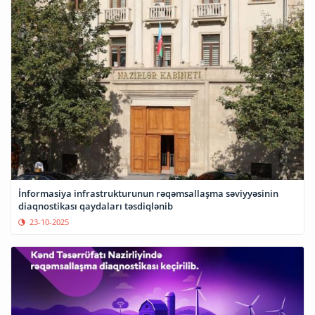
İnformasiya infrastrukturunun rəqəmsallaşma səviyyəsinin
diaqnostikası qaydaları təsdiqlənib
23-10-2025