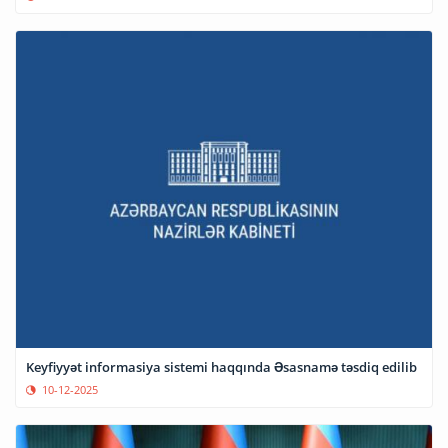
Keyfiyyət informasiya sistemi haqqında Əsasnamə təsdiq edilib
10-12-2025