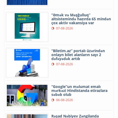
“Əmək və Məşğulluq”
altsistemində hazırda 65 mindən
çox aktiv vakansiya var
07-08-2026
“Biletim.az” portalı üzərindən
onlayn bilet alanların sayı 2
dəfəyədək artıb
07-08-2026
“Google”un məlumat emalı
mərkəzi Hindistanda etirazlara
səbəb olub
06-08-2026
Rəşad Nəbiyev Zəngilanda