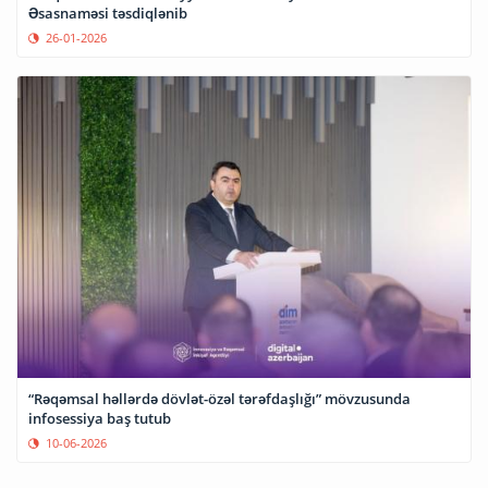
Əsasnaməsi təsdiqlənib
26-01-2026
“Rəqəmsal həllərdə dövlət-özəl tərəfdaşlığı” mövzusunda
infosessiya baş tutub
10-06-2026