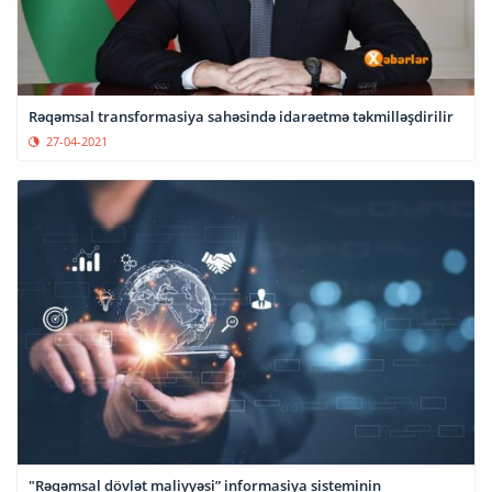
Rəqəmsal transformasiya sahəsində idarəetmə təkmilləşdirilir
27-04-2021
"Rəqəmsal dövlət maliyyəsi” informasiya sisteminin