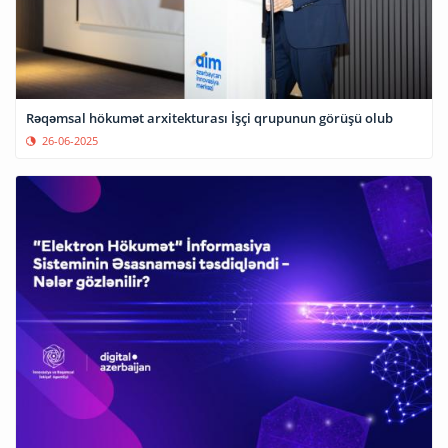
Rəqəmsal hökumət arxitekturası İşçi qrupunun görüşü olub
26-06-2025