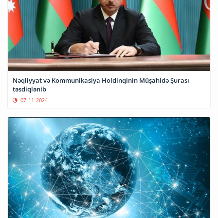
Nəqliyyat və Kommunikasiya Holdinqinin Müşahidə Şurası
təsdiqlənib
07-11-2024