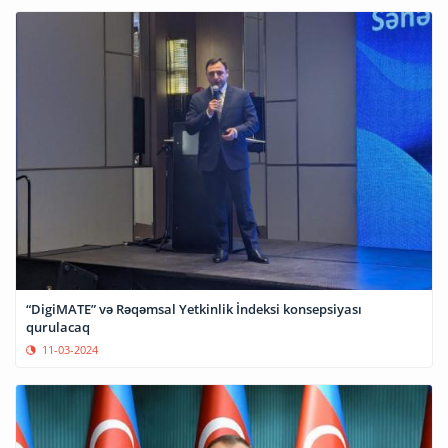
“DigiMATE” və Rəqəmsal Yetkinlik İndeksi konsepsiyası
qurulacaq
11-03-2024