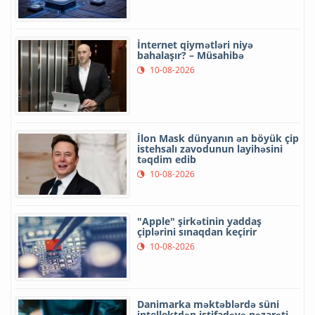
İnternet qiymətləri niyə
bahalaşır? – Müsahibə
10-08-2026
İlon Mask dünyanın ən böyük çip
istehsalı zavodunun layihəsini
təqdim edib
10-08-2026
"Apple" şirkətinin yaddaş
çiplərini sınaqdan keçirir
10-08-2026
Danimarka məktəblərdə süni
intellektdən istifadəyə nəzarəti