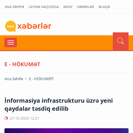
ANA SƏHİFƏ
LAYİHƏ HAQQINDA
ARXİV
XƏBƏRLƏR
ƏLAQƏ
E - HÖKUMƏT
Ana Səhifə
E - HÖKUMƏT
İnformasiya infrastrukturu üzrə yeni
qaydalar təsdiq edilib
27-10-2025
12:21