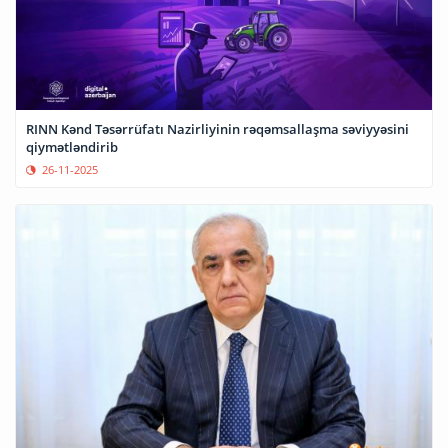
RINN Kənd Təsərrüfatı Nazirliyinin rəqəmsallaşma səviyyəsini
qiymətləndirib
26-11-2025