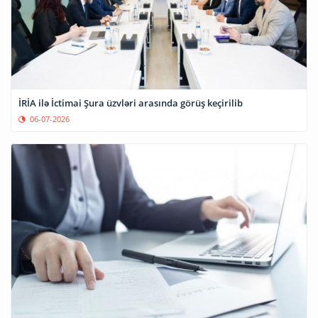
İRİA ilə İctimai Şura üzvləri arasında görüş keçirilib
06-07-2026