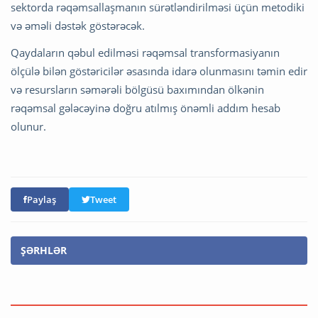
sektorda rəqəmsallaşmanın sürətləndirilməsi üçün metodiki
və əməli dəstək göstərəcək.
Qaydaların qəbul edilməsi rəqəmsal transformasiyanın
ölçülə bilən göstəricilər əsasında idarə olunmasını təmin edir
və resursların səmərəli bölgüsü baxımından ölkənin
rəqəmsal gələcəyinə doğru atılmış önəmli addım hesab
olunur.
Paylaş
Tweet
ŞƏRHLƏR