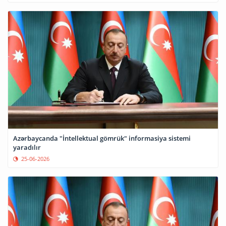
Azərbaycanda "İntellektual gömrük" informasiya sistemi
yaradılır
25-06-2026