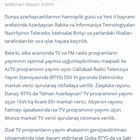
Dünya azərbaycanlılarının həmrəylik günü və Yeni il bayramı
ərəfəsində Azərbaycan Rabitə və İnformasiya Texnologiyaları
Nazirliyinin Teleradio İstehsalat Birliyi və yerlərdəki filialları
tərəfindən bir sıra işlər həyata keçirilib.
Belə ki, ölkə ərazisində TV və FM radio proqramların
yayımının optimal yayıma uyğunlaşdırılması məqsədi ilə
AzTV proqramının yayımı üçün Cəlilabad Radio Televiziya
Yayım Stansiyasında (RTYS) 500 Vt gücündə Elektronika
markalı verici qurularaq istifadəyə verilib. Zaqatala rayonu
Danaçı RTYS-də “İdman Azərbaycan” TV proqramının yayımı
üçün 1kVt-lıq Kvant-Efir markalı verici, Abşeron rayonu
Fatmayı qəsəbəsində isə İTV proqramının yayımı üçün
Monza markalı TV verici qurularaq istismara verilib.
Özəl TV proqramların yayım əhatəsinin genişləndirilməsi
istiqamətində işlər davam etdirilərək Quba RTYS-də və Şəki