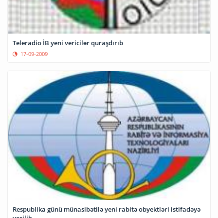
Teleradio İB yeni vericilər quraşdırıb
17-09-2009
Respublika günü münasibətilə yeni rabitə obyektləri istifadəyə
verilib