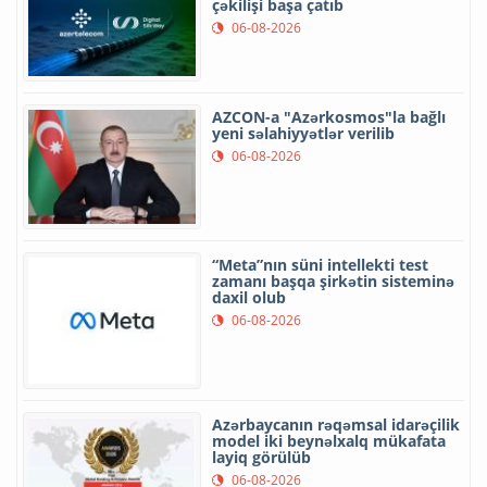
çəkilişi başa çatıb
06-08-2026
AZCON-a "Azərkosmos"la bağlı
yeni səlahiyyətlər verilib
06-08-2026
“Meta”nın süni intellekti test
zamanı başqa şirkətin sisteminə
daxil olub
06-08-2026
Azərbaycanın rəqəmsal idarəçilik
model iki beynəlxalq mükafata
layiq görülüb
06-08-2026