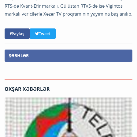
RTS-də Kvant-Efir markalı, Gülüstan RTVS-də isə Vigintos
markalı vericilərlə Xəzər TV proqramının yayımına başlanılıb.
Paylaş
Tweet
ŞƏRHLƏR
OXŞAR XƏBƏRLƏR