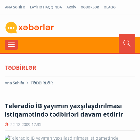
ANA SƏHİFƏ
LAYİHƏ HAQQINDA
ARXİV
XƏBƏRLƏR
ƏLAQƏ
TƏDBİRLƏR
Ana Səhifə
TƏDBİRLƏR
Teleradio İB yayımın yaxşılaşdırılması
istiqamətində tədbirləri davam etdirir
22-12-2009
17:35