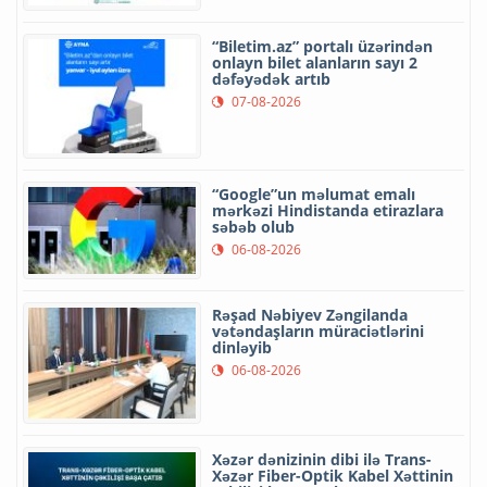
“Biletim.az” portalı üzərindən
onlayn bilet alanların sayı 2
dəfəyədək artıb
07-08-2026
“Google”un məlumat emalı
mərkəzi Hindistanda etirazlara
səbəb olub
06-08-2026
Rəşad Nəbiyev Zəngilanda
vətəndaşların müraciətlərini
dinləyib
06-08-2026
Xəzər dənizinin dibi ilə Trans-
Xəzər Fiber-Optik Kabel Xəttinin