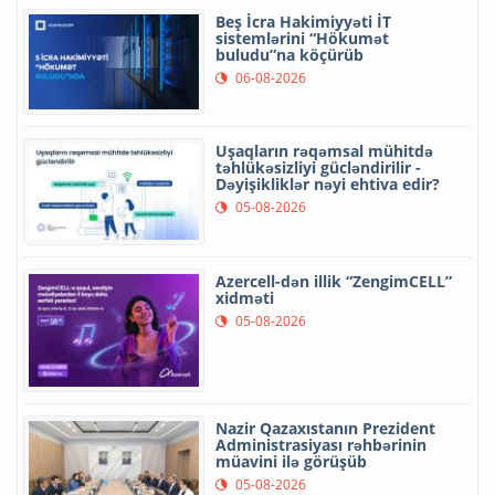
Beş İcra Hakimiyyəti İT
sistemlərini “Hökumət
buludu”na köçürüb
06-08-2026
Uşaqların rəqəmsal mühitdə
təhlükəsizliyi gücləndirilir -
Dəyişikliklər nəyi ehtiva edir?
05-08-2026
Azercell-dən illik “ZengimCELL”
xidməti
05-08-2026
Nazir Qazaxıstanın Prezident
Administrasiyası rəhbərinin
müavini ilə görüşüb
05-08-2026