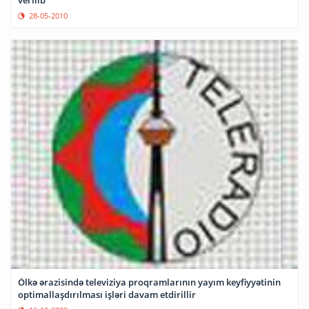
28-05-2010
Ölkə ərazisində televiziya proqramlarının yayım keyfiyyətinin
optimallaşdırılması işləri davam etdirillir