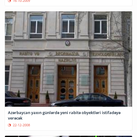
16-10-2009
Azərbaycan yaxın günlərdə yeni rabitə obyektləri istifadəyə
verəcək
22-12-2008