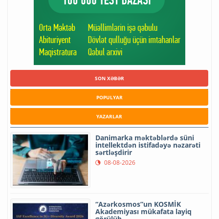
SON XƏBƏR
POPULYAR
YAZARLAR
Danimarka məktəblərdə süni
intellektdən istifadəyə nəzarəti
sərtləşdirir
08-08-2026
“Azərkosmos”un KOSMİK
Akademiyası mükafata layiq
görülüb