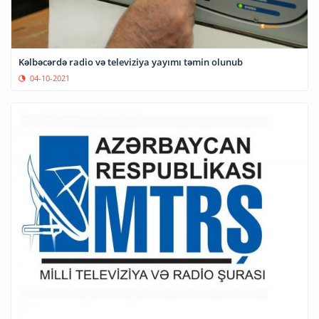
Kəlbəcərdə radio və televiziya yayımı təmin olunub
04-10-2021