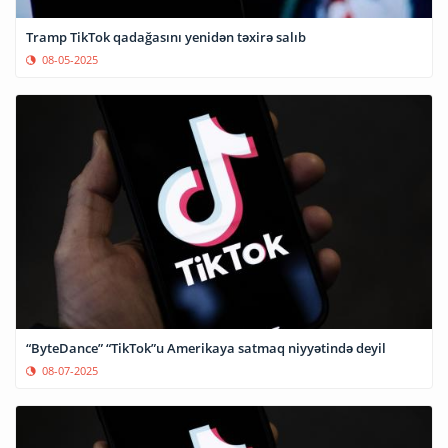
Tramp TikTok qadağasını yenidən təxirə salıb
08-05-2025
“ByteDance” “TikTok”u Amerikaya satmaq niyyətində deyil
08-07-2025