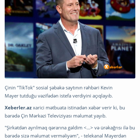
Çinin "TikTok" sosial şəbəkə saytının rəhbəri Kevin
Mayer tutduğu vəzifədən istefa verdiyini açıqlayıb.
Xeberler.az
xarici mətbuata istinadən xəbər verir ki, bu
barədə Çin Mərkəzi Televiziyası məlumat yayıb.
"Şirkətdən ayrılmaq qərarına gəldim <...> və ürəkağrısı ilə bu
barədə sizə məlumat verməliyəm", - telekanal Mayerdən