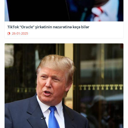
TikTok “Oracle” şirkətinin nəzarətinə keçə bilər
26-01-2025