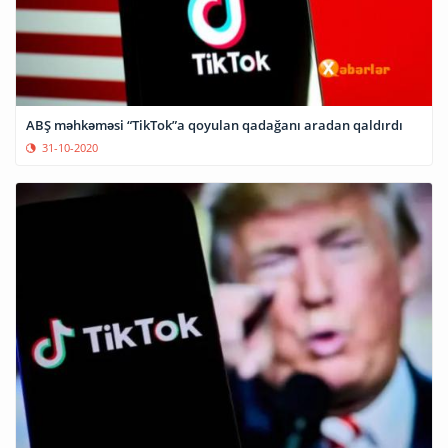
ABŞ məhkəməsi “TikTok”a qoyulan qadağanı aradan qaldırdı
31-10-2020