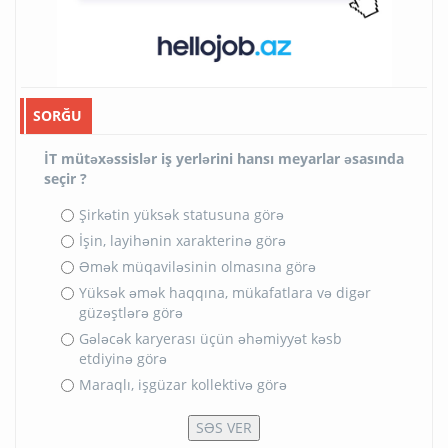
SORĞU
İT mütəxəssislər iş yerlərini hansı meyarlar əsasında
seçir ?
Şirkətin yüksək statusuna görə
İşin, layihənin xarakterinə görə
Əmək müqaviləsinin olmasına görə
Yüksək əmək haqqına, mükafatlara və digər
güzəştlərə görə
Gələcək karyerası üçün əhəmiyyət kəsb
etdiyinə görə
Maraqlı, işgüzar kollektivə görə