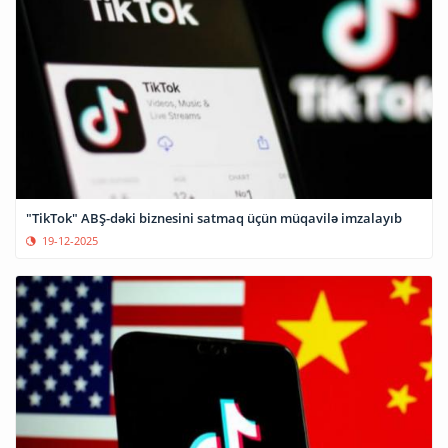
"TikTok" ABŞ-dəki biznesini satmaq üçün müqavilə imzalayıb
19-12-2025