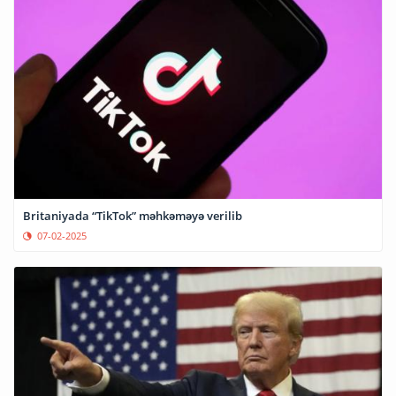
Britaniyada “TikTok” məhkəməyə verilib
07-02-2025