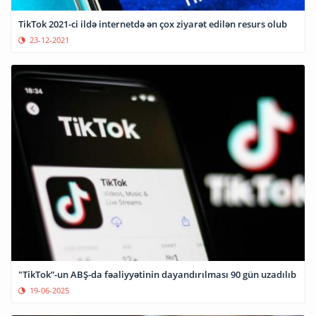
TikTok 2021-ci ildə internetdə ən çox ziyarət edilən resurs olub
23-12-2021
"TikTok”-un ABŞ-da fəaliyyətinin dayandırılması 90 gün uzadılıb
19-06-2025