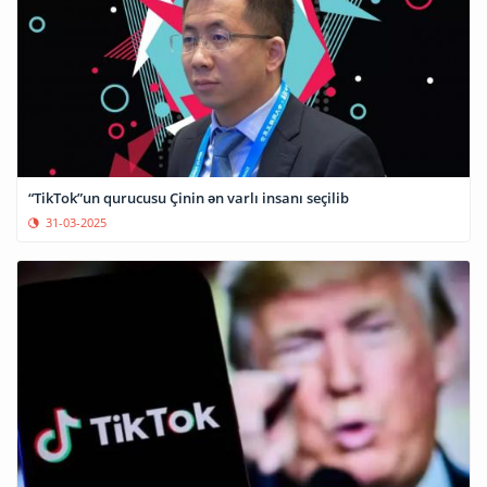
“TikTok”un qurucusu Çinin ən varlı insanı seçilib
31-03-2025