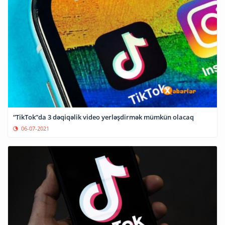
“TikTok”da 3 dəqiqəlik video yerləşdirmək mümkün olacaq
06-07-2021