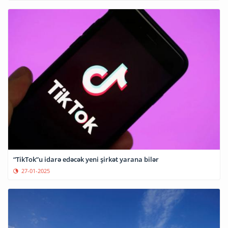
“TikTok”u idarə edəcək yeni şirkət yarana bilər
27-01-2025