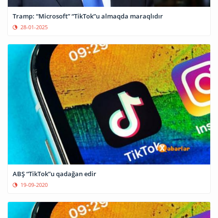
Tramp: “Microsoft” “TikTok”u almaqda maraqlıdır
28-01-2025
ABŞ “TikTok”u qadağan edir
19-09-2020