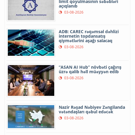
limit qoyulmasının səbəbləri
açıqlanıb
03-08-2026
ADB: CAREC rəqəmsal dəhlizi
internetin topdansatış
qiymətlərini aşağı salacaq
03-08-2026
“ASAN AI Hub” növbəti çağırış
üzrə qalib həll müəyyən edib
03-08-2026
Nazir Rəşad Nəbiyev Zəngilanda
vətəndaşları qəbul edəcək
03-08-2026