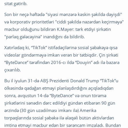
sitat gətirib.
Son bir neçə həftədə "siyasi mənzərə kəskin şəkildə dəyişdi"
və korporativ prioritetləri "ciddi şəkildə nəzərdən keçirməyə"
məcbur olduğunu bildirən K.Mayer: tərk etdiyi şirkətin
"parlaq gələcəyinə" inandığını da bildirib.
Xatırladaq ki, “TikTok” istifadəçilərinə sosial şəbəkəyə qısa
videolar göndərməyə imkan verən bir tətbiqdir. Çin şirkəti
“ByteDance” tərəfindən 2016-cı ildə “Douyin” adı ilə bazara
çıxarılıb.
Bu il iyulun 31-də ABŞ Prezidenti Donald Trump “TikTok”u
ölkəsində qadağan etməyi planlaşdırdığını açıqladıqdan
sonra, avqustun 14-də “ByteDance” və onun törəmə
şirkətlərini sənədin dərc edildiyi gündən etibarən 90 gün
ərzində (30 gün uzadılması imkanı ilə) Amerika
torpaqlarında sosial şəbəkə ilə əlaqəli bütün aktivlərdən
imtina etməyi məcbur edən bir sərəncam imzaladı. Bundan