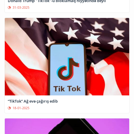
Donald Trump "TikTok"-u bloklamaq niyyətində deyil
31-03-2025
“TikTok” Ağ evə çağırış edib
18-01-2025