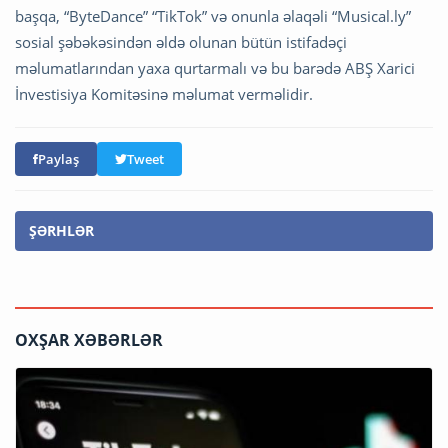
başqa, “ByteDance” “TikTok” və onunla əlaqəli “Musical.ly”
sosial şəbəkəsindən əldə olunan bütün istifadəçi
məlumatlarından yaxa qurtarmalı və bu barədə ABŞ Xarici
İnvestisiya Komitəsinə məlumat verməlidir.
Paylaş
Tweet
ŞƏRHLƏR
OXŞAR XƏBƏRLƏR