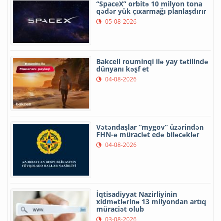
“SpaceX” orbitə 10 milyon tona
qədər yük çıxarmağı planlaşdırır
05-08-2026
Bakcell rouminqi ilə yay tətilində
dünyanı kəşf et
04-08-2026
Vətəndaşlar “mygov” üzərindən
FHN-ə müraciət edə biləcəklər
04-08-2026
İqtisadiyyat Nazirliyinin
xidmətlərinə 13 milyondan artıq
müraciət olub
03-08-2026