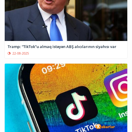
Tramp: “TikTok”u almaq istəyən ABŞ alıcılarının siyahısı var
22-08-2025