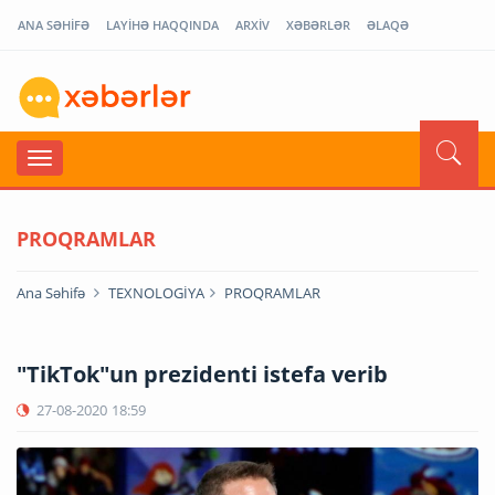
ANA SƏHİFƏ
LAYİHƏ HAQQINDA
ARXİV
XƏBƏRLƏR
ƏLAQƏ
PROQRAMLAR
Ana Səhifə
TEXNOLOGİYA
PROQRAMLAR
"TikTok"un prezidenti istefa verib
27-08-2020
18:59