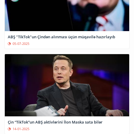
ABŞ "TikTok"un Çindən alınması üçün müqavilə hazırlayıb
05-07-2025
Çin “TikTok”un ABŞ aktivlərini İlon Maska sata bilər
14-01-2025