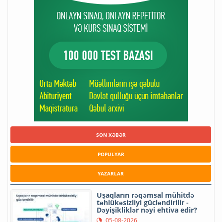
SON XƏBƏR
POPULYAR
YAZARLAR
Uşaqların rəqəmsal mühitdə
təhlükəsizliyi gücləndirilir -
Dəyişikliklər nəyi ehtiva edir?
05-08-2026