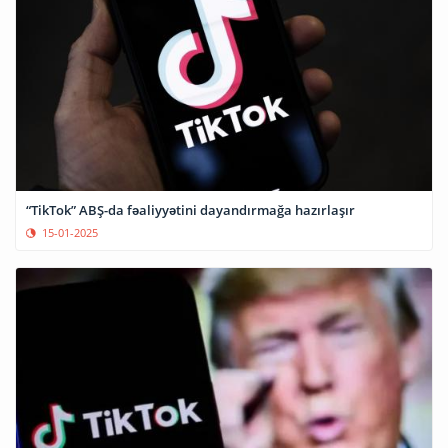
“TikTok” ABŞ-da fəaliyyətini dayandırmağa hazırlaşır
15-01-2025