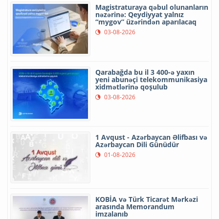
Magistraturaya qəbul olunanların
nəzərinə: Qeydiyyat yalnız
“mygov” üzərindən aparılacaq
03-08-2026
Qarabağda bu il 3 400-ə yaxın
yeni abunəçi telekommunikasiya
xidmətlərinə qoşulub
03-08-2026
1 Avqust - Azərbaycan Əlifbası və
Azərbaycan Dili Günüdür
01-08-2026
KOBİA və Türk Ticarət Mərkəzi
arasında Memorandum
imzalanıb