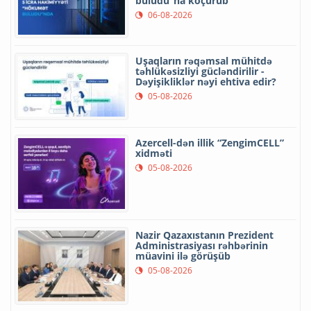
buludu”na köçürüb
06-08-2026
Uşaqların rəqəmsal mühitdə
təhlükəsizliyi gücləndirilir -
Dəyişikliklər nəyi ehtiva edir?
05-08-2026
Azercell-dən illik “ZengimCELL”
xidməti
05-08-2026
Nazir Qazaxıstanın Prezident
Administrasiyası rəhbərinin
müavini ilə görüşüb
05-08-2026