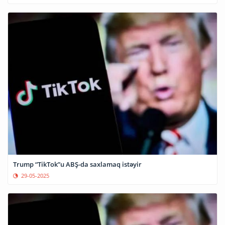
Trump “TikTok”u ABŞ-da saxlamaq istəyir
29-05-2025