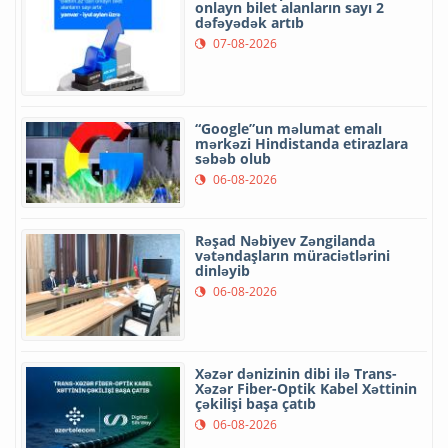
onlayn bilet alanların sayı 2
dəfəyədək artıb
07-08-2026
“Google”un məlumat emalı
mərkəzi Hindistanda etirazlara
səbəb olub
06-08-2026
Rəşad Nəbiyev Zəngilanda
vətəndaşların müraciətlərini
dinləyib
06-08-2026
Xəzər dənizinin dibi ilə Trans-
Xəzər Fiber-Optik Kabel Xəttinin
çəkilişi başa çatıb
06-08-2026