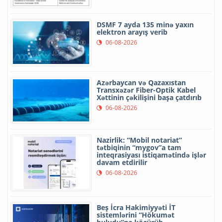
DSMF 7 ayda 135 minə yaxın
elektron arayış verib
06-08-2026
Azərbaycan və Qazaxıstan
Transxəzər Fiber-Optik Kabel
Xəttinin çəkilişini başa çatdırıb
06-08-2026
Nazirlik: “Mobil notariat”
tətbiqinin “mygov”a tam
inteqrasiyası istiqamətində işlər
davam etdirilir
06-08-2026
Beş İcra Hakimiyyəti İT
sistemlərini “Hökumət