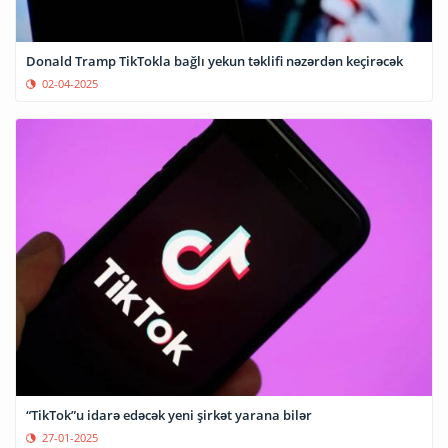
Donald Tramp TikTokla bağlı yekun təklifi nəzərdən keçirəcək
02-04-2025
“TikTok”u idarə edəcək yeni şirkət yarana bilər
27-01-2025