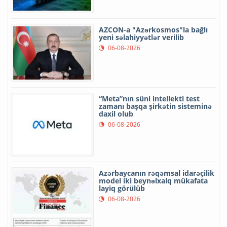
AZCON-a "Azərkosmos"la bağlı
yeni səlahiyyətlər verilib
06-08-2026
“Meta”nın süni intellekti test
zamanı başqa şirkətin sisteminə
daxil olub
06-08-2026
Azərbaycanın rəqəmsal idarəçilik
model iki beynəlxalq mükafata
layiq görülüb
06-08-2026