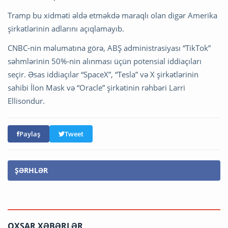
Tramp bu xidməti əldə etməkdə maraqlı olan digər Amerika
şirkətlərinin adlarını açıqlamayıb.
CNBC-nin məlumatına görə, ABŞ administrasiyası “TikTok”
səhmlərinin 50%-nin alınması üçün potensial iddiaçıları
seçir. Əsas iddiaçılar “SpaceX”, “Tesla” və X şirkətlərinin
sahibi İlon Mask və “Oracle” şirkətinin rəhbəri Larri
Ellisondur.
Paylaş
Tweet
ŞƏRHLƏR
OXŞAR XƏBƏRLƏR