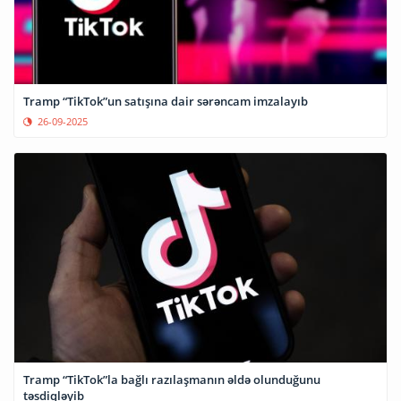
Tramp “TikTok”un satışına dair sərəncam imzalayıb
26-09-2025
Tramp “TikTok”la bağlı razılaşmanın əldə olunduğunu
təsdiqləyib