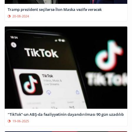
Tramp prezident seçilərsə İlon Maska vəzifə verəcək
20-08-2024
"TikTok”-un ABŞ-da fəaliyyətinin dayandırılması 90 gün uzadılıb
19-06-2025