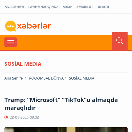
ANA SƏHİFƏ
LAYİHƏ HAQQINDA
ARXİV
XƏBƏRLƏR
ƏLAQƏ
SOSİAL MEDIA
Ana Səhifə
RƏQƏMSAL DÜNYA
SOSİAL MEDIA
Tramp: “Microsoft” “TikTok”u almaqda
maraqlıdır
28-01-2025
09:03