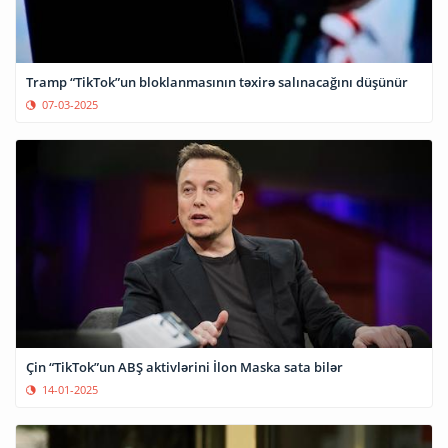
Tramp “TikTok”un bloklanmasının təxirə salınacağını düşünür
07-03-2025
Çin “TikTok”un ABŞ aktivlərini İlon Maska sata bilər
14-01-2025