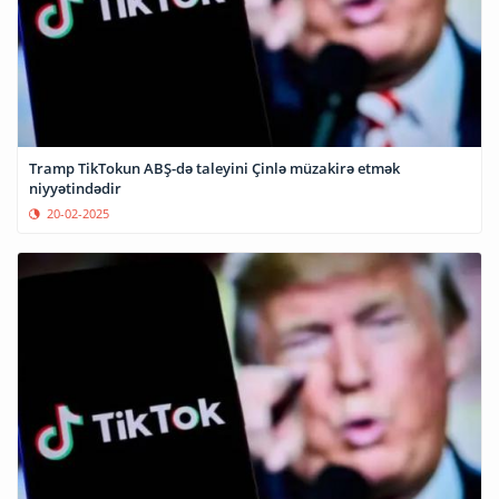
Tramp TikTokun ABŞ-də taleyini Çinlə müzakirə etmək
niyyətindədir
20-02-2025