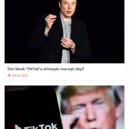
İlon Mask “TikTok”u almaqda maraqlı deyil
09-02-2025