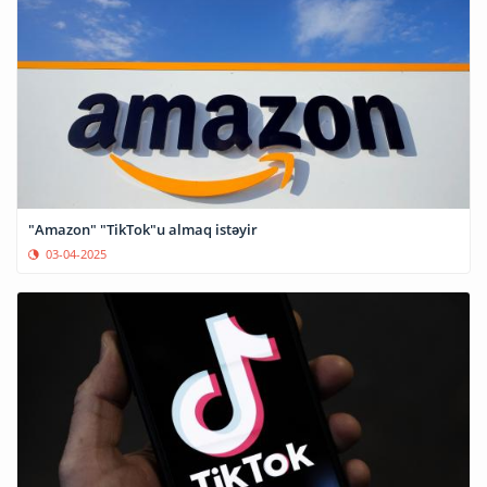
"Amazon" "TikTok"u almaq istəyir
03-04-2025