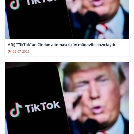
ABŞ "TikTok"un Çindən alınması üçün müqavilə hazırlayıb
05-07-2025