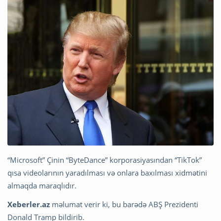
“Microsoft” Çinin “ByteDance” korporasiyasından “TikTok”
qısa videolarının yaradılması və onlara baxılması xidmətini
almaqda maraqlıdır.
Xeberler.az
məlumat verir ki, bu barədə ABŞ Prezidenti
Donald Tramp bildirib.