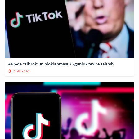
ABŞ-da “TikTok”un bloklanması 75 günlük təxirə salınıb
21-01-2025