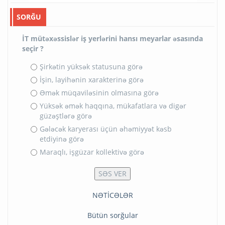
SORĞU
İT mütəxəssislər iş yerlərini hansı meyarlar əsasında
seçir ?
Şirkətin yüksək statusuna görə
İşin, layihənin xarakterinə görə
Əmək müqaviləsinin olmasına görə
Yüksək əmək haqqına, mükafatlara və digər
güzəştlərə görə
Gələcək karyerası üçün əhəmiyyət kəsb
etdiyinə görə
Maraqlı, işgüzar kollektivə görə
NƏTİCƏLƏR
Bütün sorğular