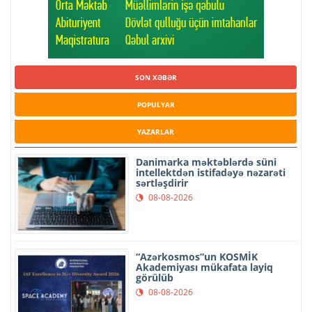
SON XƏBƏR
POPULYAR
YAZARLAR
Danimarka məktəblərdə süni
intellektdən istifadəyə nəzarəti
sərtləşdirir
08-08-2026
“Azərkosmos”un KOSMİK
Akademiyası mükafata layiq
görülüb
08-08-2026