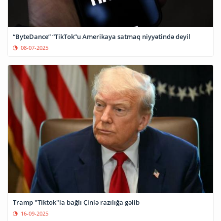
“ByteDance” “TikTok”u Amerikaya satmaq niyyətində deyil
08-07-2025
Tramp "Tiktok"la bağlı Çinlə razılığa gəlib
16-09-2025