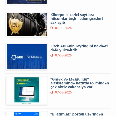
Kiberpolis xarici saytlara
hücumlar təşkil edən şəxsləri
saxlayıb
07-08-2026
Fitch ABB-nin reytinqini növbəti
dəfə yüksəltdi!
07-08-2026
“Əmək və Məşğulluq”
altsistemində hazırda 65 mindən
çox aktiv vakansiya var
07-08-2026
“Biletim.az” portalı üzərindən