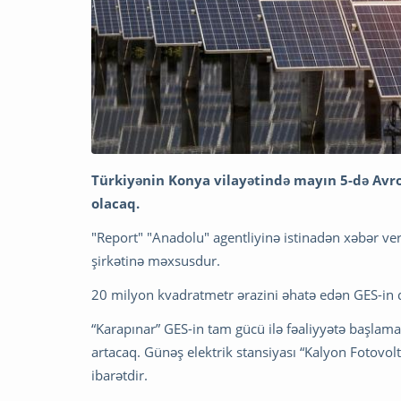
Türkiyənin Konya vilayətində mayın 5-də Avrop
olacaq.
"Report" "Anadolu" agentliyinə istinadən xəbər ve
şirkətinə məxsusdur.
20 milyon kvadratmetr ərazini əhatə edən GES-in qu
“Karapınar” GES-in tam gücü ilə fəaliyyətə başlama
artacaq. Günəş elektrik stansiyası “Kalyon Fotovolt
ibarətdir.