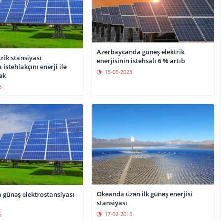
Azərbaycanda günəş elektrik
rik stansiyası
enerjisinin istehsalı 6 % artıb
 istehlakçını enerji ilə
15-05-2023
ək
5
Okeanda üzən ilk günəş enerjisi
 günəş elektrostansiyası
stansiyası
17-02-2018
5