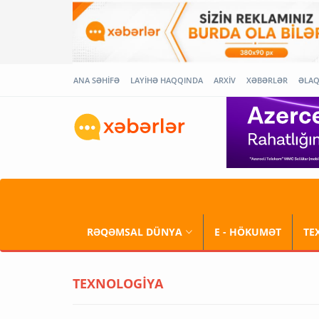
ANA SƏHİFƏ
LAYİHƏ HAQQINDA
ARXİV
XƏBƏRLƏR
ƏLA
RƏQƏMSAL DÜNYA
E - HÖKUMƏT
TE
TEXNOLOGİYA