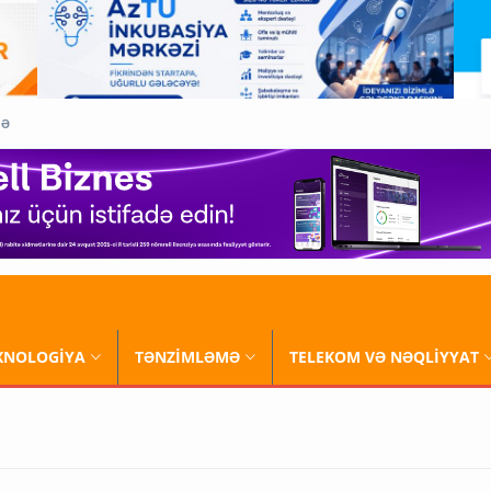
QƏ
XNOLOGİYA
TƏNZİMLƏMƏ
TELEKOM VƏ NƏQLİYYAT