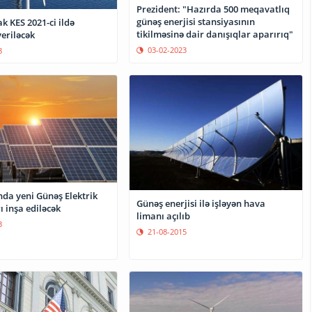
Prezident: "Hazırda 500 meqavatlıq
günəş enerjisi stansiyasının
ak KES 2021-ci ildə
tikilməsinə dair danışıqlar aparırıq"
veriləcək
03-02-2023
8
da yeni Günəş Elektrik
Günəş enerjisi ilə işləyən hava
ı inşa ediləcək
limanı açılıb
3
21-08-2015