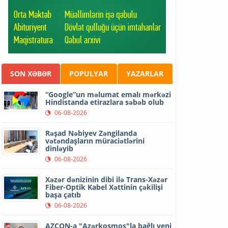
SON XƏBƏR
POPULYAR
YAZARLAR
“Google”un məlumat emalı mərkəzi
Hindistanda etirazlara səbəb olub
06-08-2026
Rəşad Nəbiyev Zəngilanda
vətəndaşların müraciətlərini
dinləyib
06-08-2026
Xəzər dənizinin dibi ilə Trans-Xəzər
Fiber-Optik Kabel Xəttinin çəkilişi
başa çatıb
06-08-2026
AZCON-a "Azərkosmos"la bağlı yeni