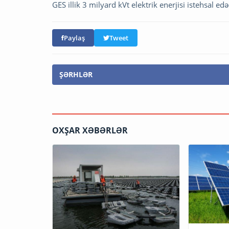
GES illik 3 milyard kVt elektrik enerjisi istehsal ed
Paylaş
Tweet
ŞƏRHLƏR
OXŞAR XƏBƏRLƏR