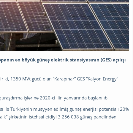
anın ən böyük günəş elektrik stansiyasının (GES) açılışı
rir ki, 1350 MVt gücü olan “Karapınar” GES “Kalyon Energy”
raşdırma işlərinə 2020-ci ilin yanvarında başlanılıb.
sı ilə Türkiyənin müəyyən edilmiş günəş enerjisi potensialı 20%
aik” şirkətinin istehsal etdiyi 3 256 038 günəş panelindən