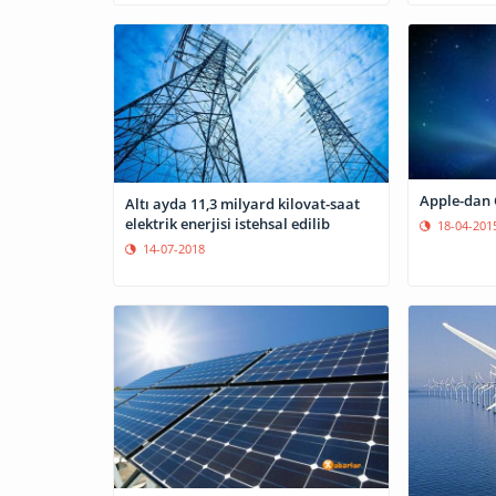
Apple-dan 
Altı ayda 11,3 milyard kilovat-saat
elektrik enerjisi istehsal edilib
18-04-201
14-07-2018