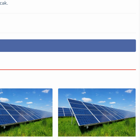
əcək.