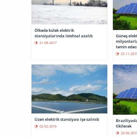
Ölkədə külək elektrik
Günəş elekt
stansiyalarında istehsal azalıb
milyonlarla
21-08-2017
təmin edəc
25-11-201
Üzən elektrik stansiyası işə salınıb
Braziliyada
tikiləcək
02-02-2016
20-06-201