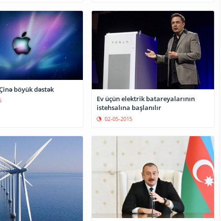
Çinə böyük dəstək
Ev üçün elektrik batareyalarının
5
istehsalına başlanılır
02-05-2015