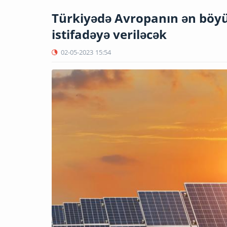
Türkiyədə Avropanın ən böyü
istifadəyə veriləcək
02-05-2023
15:54