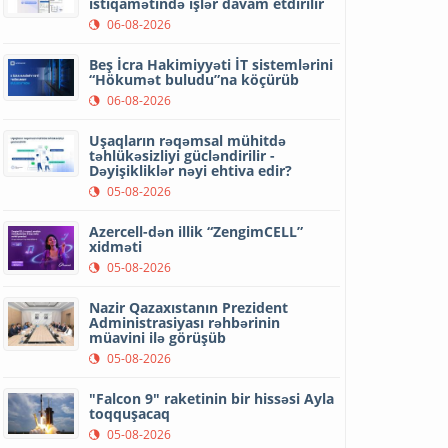
istiqamətində işlər davam etdirilir
06-08-2026
Beş İcra Hakimiyyəti İT sistemlərini
“Hökumət buludu”na köçürüb
06-08-2026
Uşaqların rəqəmsal mühitdə
təhlükəsizliyi gücləndirilir -
Dəyişikliklər nəyi ehtiva edir?
05-08-2026
Azercell-dən illik “ZengimCELL”
xidməti
05-08-2026
Nazir Qazaxıstanın Prezident
Administrasiyası rəhbərinin
müavini ilə görüşüb
05-08-2026
"Falcon 9" raketinin bir hissəsi Ayla
toqquşacaq
05-08-2026