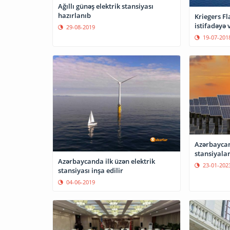
Ağıllı günəş elektrik stansiyası
hazırlanıb
Kriegers Fl
istifadəyə 
29-08-2019
19-07-201
Azərbaycan
stansiyalar
Azərbaycanda ilk üzən elektrik
23-01-202
stansiyası inşa edilir
04-06-2019