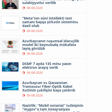
səlahiyyətlər verilib
06-08-2026
“Meta”nın süni intellekti test
zamanı başqa şirkətin sisteminə
daxil olub
06-08-2026
Azərbaycanın rəqəmsal idarəçilik
model iki beynəlxalq mükafata
layiq görülüb
06-08-2026
DSMF 7 ayda 135 minə yaxın
elektron arayış verib
06-08-2026
Azərbaycan və Qazaxıstan
Transxəzər Fiber-Optik Kabel
Xəttinin çəkilişini başa çatdırıb
06-08-2026
Nazirlik: “Mobil notariat” tətbiqinin
“mygov”a tam inteqrasiyası