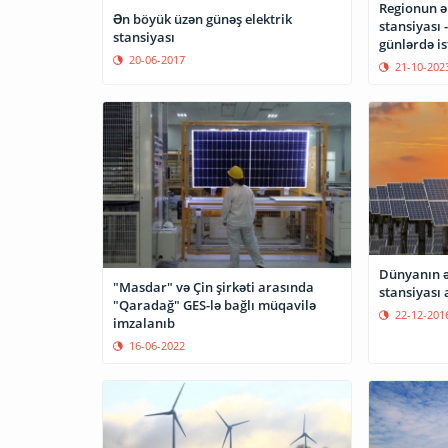
Regionun ə
Ən böyük üzən günəş elektrik
stansiyası 
stansiyası
günlərdə is
20-06-2017
21-10-202
Dünyanın ə
"Masdar" və Çin şirkəti arasında
stansiyası 
"Qaradağ" GES-lə bağlı müqavilə
22-12-201
imzalanıb
16-06-2022