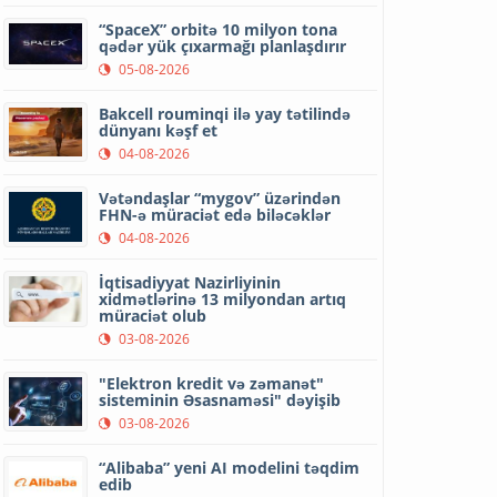
“SpaceX” orbitə 10 milyon tona
qədər yük çıxarmağı planlaşdırır
05-08-2026
Bakcell rouminqi ilə yay tətilində
dünyanı kəşf et
04-08-2026
Vətəndaşlar “mygov” üzərindən
FHN-ə müraciət edə biləcəklər
04-08-2026
İqtisadiyyat Nazirliyinin
xidmətlərinə 13 milyondan artıq
müraciət olub
03-08-2026
"Elektron kredit və zəmanət"
sisteminin Əsasnaməsi" dəyişib
03-08-2026
“Alibaba” yeni AI modelini təqdim
edib