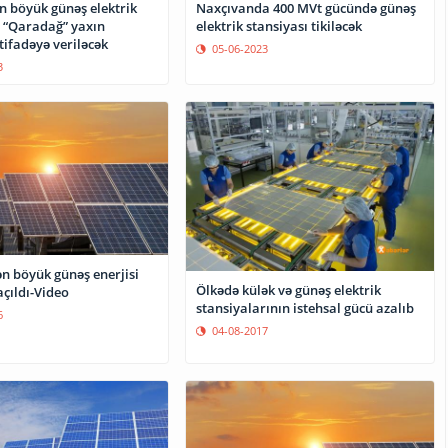
n böyük günəş elektrik
Naxçıvanda 400 MVt gücündə günəş
- “Qaradağ” yaxın
elektrik stansiyası tikiləcək
tifadəyə veriləcək
05-06-2023
3
n böyük günəş enerjisi
Ölkədə külək və günəş elektrik
açıldı-Video
stansiyalarının istehsal gücü azalıb
6
04-08-2017