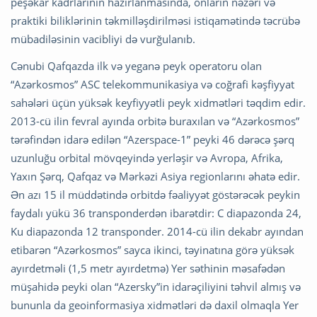
peşəkar kadrlarının hazırlanmasında, onların nəzəri və
praktiki biliklərinin təkmilləşdirilməsi istiqamətində təcrübə
mübadiləsinin vacibliyi də vurğulanıb.
Cənubi Qafqazda ilk və yeganə peyk operatoru olan
“Azərkosmos” ASC telekommunikasiya və coğrafi kəşfiyyat
sahələri üçün yüksək keyfiyyətli peyk xidmətləri təqdim edir.
2013-cü ilin fevral ayında orbitə buraxılan və “Azərkosmos”
tərəfindən idarə edilən “Azerspace-1” peyki 46 dərəcə şərq
uzunluğu orbital mövqeyində yerləşir və Avropa, Afrika,
Yaxın Şərq, Qafqaz və Mərkəzi Asiya regionlarını əhatə edir.
Ən azı 15 il müddətində orbitdə fəaliyyət göstərəcək peykin
faydalı yükü 36 transponderdən ibarətdir: C diapazonda 24,
Ku diapazonda 12 transponder. 2014-cü ilin dekabr ayından
etibarən “Azərkosmos” sayca ikinci, təyinatına görə yüksək
ayırdetməli (1,5 metr ayırdetmə) Yer səthinin məsafədən
müşahidə peyki olan “Azersky”in idarəçiliyini təhvil almış və
bununla da geoinformasiya xidmətləri də daxil olmaqla Yer