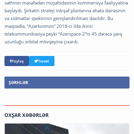
səthinin məsafədən müşahidəsinin kommersiya fəaliyyətinə
başlayıb. Şirkətin strateji inkişaf planlarına əhatə dairəsinin
və xidmətlər spektrinin genişləndirilməsi daxildir. Bu
məqsədlə, “Azərkosmos” 2018-ci ildə ikinci
telekommunikasiya peyki “Azerspace-2”ni 45 dərəcə şərq
uzunluğu orbital mövqeyinə çıxarıb.
Paylaş
Tweet
ŞƏRHLƏR
OXŞAR XƏBƏRLƏR