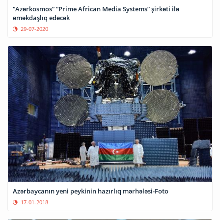
“Azərkosmos” “Prime African Media Systems” şirkəti ilə
əməkdaşlıq edəcək
29-07-2020
Azərbaycanın yeni peykinin hazırlıq mərhələsi-Foto
17-01-2018