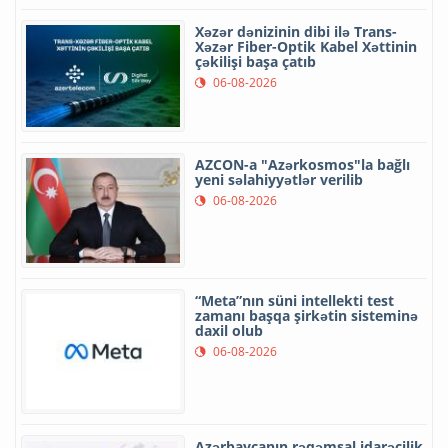
Xəzər dənizinin dibi ilə Trans-
Xəzər Fiber-Optik Kabel Xəttinin
çəkilişi başa çatıb
06-08-2026
AZCON-a "Azərkosmos"la bağlı
yeni səlahiyyətlər verilib
06-08-2026
“Meta”nın süni intellekti test
zamanı başqa şirkətin sisteminə
daxil olub
06-08-2026
Azərbaycanın rəqəmsal idarəçilik