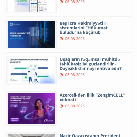
06-08-2026
Beş İcra Hakimiyyəti İT
sistemlərini “Hökumət
buludu”na köçürüb
06-08-2026
Uşaqların rəqəmsal mühitdə
təhlükəsizliyi gücləndirilir -
Dəyişikliklər nəyi ehtiva edir?
05-08-2026
Azercell-dən illik “ZengimCELL”
xidməti
05-08-2026
Nazir Qazaxıstanın Prezident