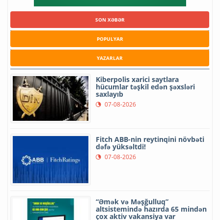
SON XƏBƏR
POPULYAR
YAZARLAR
Kiberpolis xarici saytlara
hücumlar təşkil edən şəxsləri
saxlayıb
07-08-2026
Fitch ABB-nin reytinqini növbəti
dəfə yüksəltdi!
07-08-2026
“Əmək və Məşğulluq”
altsistemində hazırda 65 mindən
çox aktiv vakansiya var