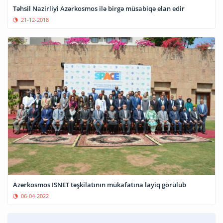
Təhsil Nazirliyi Azərkosmos ilə birgə müsabiqə elan edir
21-12-2018
Azərkosmos ISNET təşkilatının mükafatına layiq görülüb
06-04-2022