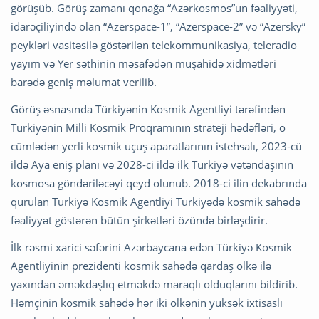
görüşüb. Görüş zamanı qonağa “Azərkosmos”un fəaliyyəti,
idarəçiliyində olan “Azerspace-1”, “Azerspace-2” və “Azersky”
peykləri vasitəsilə göstərilən telekommunikasiya, teleradio
yayım və Yer səthinin məsafədən müşahidə xidmətləri
barədə geniş məlumat verilib.
Görüş əsnasında Türkiyənin Kosmik Agentliyi tərəfindən
Türkiyənin Milli Kosmik Proqramının strateji hədəfləri, o
cümlədən yerli kosmik uçuş aparatlarının istehsalı, 2023-cü
ildə Aya eniş planı və 2028-ci ildə ilk Türkiyə vətəndaşının
kosmosa göndəriləcəyi qeyd olunub. 2018-ci ilin dekabrında
qurulan Türkiyə Kosmik Agentliyi Türkiyədə kosmik sahədə
fəaliyyət göstərən bütün şirkətləri özündə birləşdirir.
İlk rəsmi xarici səfərini Azərbaycana edən Türkiyə Kosmik
Agentliyinin prezidenti kosmik sahədə qardaş ölkə ilə
yaxından əməkdaşlıq etməkdə maraqlı olduqlarını bildirib.
Həmçinin kosmik sahədə hər iki ölkənin yüksək ixtisaslı