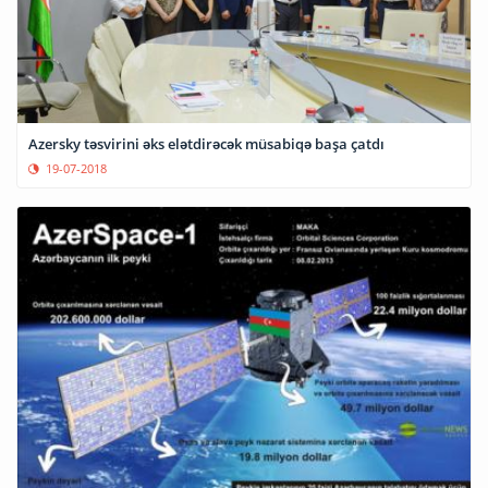
Azersky təsvirini əks elətdirəcək müsabiqə başa çatdı
19-07-2018