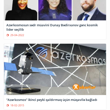
Azərkosmosun sədr müavini Dunay Bədirxanov gənc kosmik
lider seçilib
29-04-2022
“Azərkosmos” ikinci peyki qaldırmaq üçün müqavilə bağladı
18-02-2015