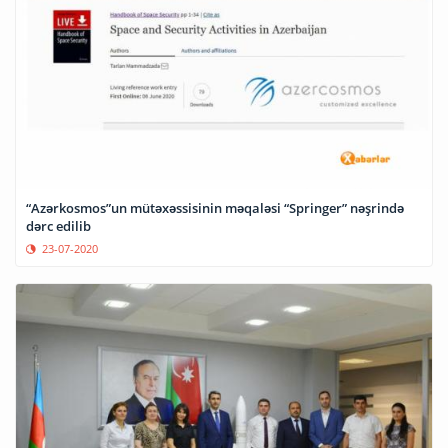
“Azərkosmos”un mütəxəssisinin məqaləsi “Springer” nəşrində
dərc edilib
23-07-2020