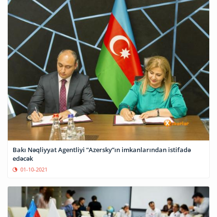
Bakı Nəqliyyat Agentliyi “Azersky”ın imkanlarından istifadə
edəcək
01-10-2021