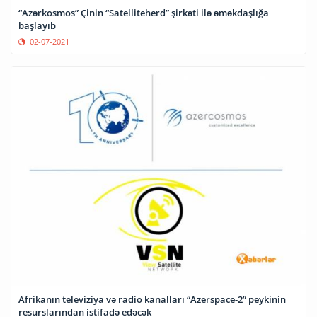
“Azərkosmos” Çinin “Satelliteherd” şirkəti ilə əməkdaşlığa
başlayıb
02-07-2021
Afrikanın televiziya və radio kanalları “Azerspace-2” peykinin
resurslarından istifadə edəcək