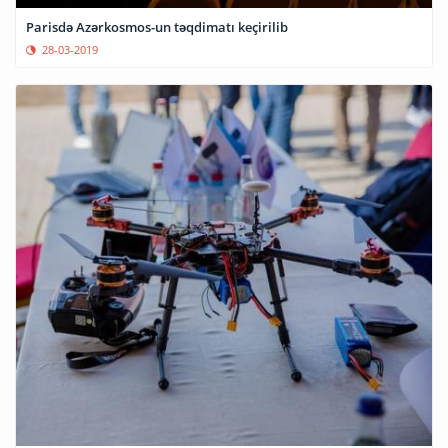
Parisdə Azərkosmos-un təqdimatı keçirilib
28-03-2019