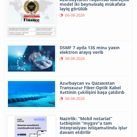
model iki beynəlxalq mükafata
layiq görülüb
06-08-2026
DSMF 7 ayda 135 minə yaxın
elektron arayış verib
06-08-2026
Azərbaycan və Qazaxıstan
Transxəzər Fiber-Optik Kabel
Xəttinin çəkilişini başa çatdırıb
06-08-2026
Nazirlik: “Mobil notariat”
tətbiqinin “mygov”a tam
inteqrasiyası istiqamətində işlər
davam etdirilir