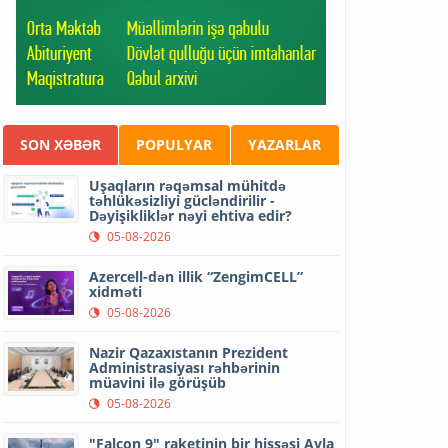
SON XƏBƏR
POPULYAR
YAZARLAR
Uşaqların rəqəmsal mühitdə
təhlükəsizliyi gücləndirilir -
Dəyişikliklər nəyi ehtiva edir?
05-08-2026
Azercell-dən illik “ZengimCELL”
xidməti
05-08-2026
Nazir Qazaxıstanın Prezident
Administrasiyası rəhbərinin
müavini ilə görüşüb
05-08-2026
"Falcon 9" raketinin bir hissəsi Ayla