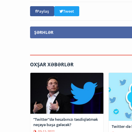
Paylaş
Tweet
ŞƏRHLƏR
OXŞAR XƏBƏRLƏR
“Twitter”də hesabınızı təsdiqlətmək
neçəyə başa gələcək?
Twitter-də 
03-11-2022