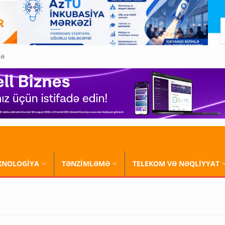
QƏ
XNOLOGİYA
TƏNZİMLƏMƏ
TELEKOM VƏ NƏQLİYYAT