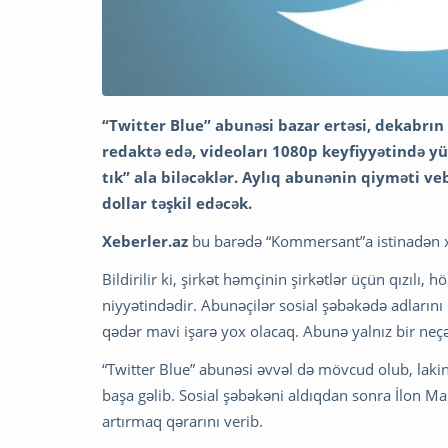
“Twitter Blue” abunəsi bazar ertəsi, dekabrın 
redaktə edə, videoları 1080p keyfiyyətində y
tık” ala biləcəklər. Aylıq abunənin qiyməti veb
dollar təşkil edəcək.
Xeberler.az
bu barədə “Kommersant”a istinadən x
Bildirilir ki, şirkət həmçinin şirkətlər üçün qızılı,
niyyətindədir. Abunəçilər sosial şəbəkədə adlarını
qədər mavi işarə yox olacaq. Abunə yalnız bir neç
“Twitter Blue” abunəsi əvvəl də mövcud olub, laki
başa gəlib. Sosial şəbəkəni aldıqdan sonra İlon M
artırmaq qərarını verib.