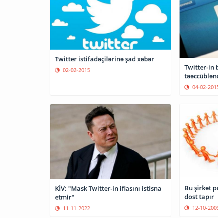
Twitter istifadəçilərinə şad xəbər
Twitter-in 
02-02-2015
təəccüblən
04-02-201
Bu şirkət p
KİV: "Mask Twitter-in iflasını istisna
dost tapır
etmir"
12-10-200
11-11-2022