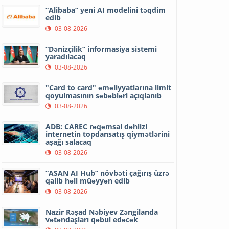
“Alibaba” yeni AI modelini təqdim
edib
03-08-2026
“Dənizçilik” informasiya sistemi
yaradılacaq
03-08-2026
"Card to card" əməliyyatlarına limit
qoyulmasının səbəbləri açıqlanıb
03-08-2026
ADB: CAREC rəqəmsal dəhlizi
internetin topdansatış qiymətlərini
aşağı salacaq
03-08-2026
“ASAN AI Hub” növbəti çağırış üzrə
qalib həll müəyyən edib
03-08-2026
Nazir Rəşad Nəbiyev Zəngilanda
vətəndaşları qəbul edəcək