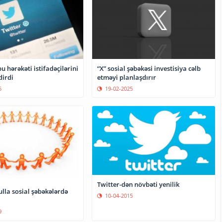
bu hərəkəti istifadəçilərini
“X” sosial şəbəkəsi investisiya cəlb
dirdi
etməyi planlaşdırır
5
19-02-2025
Twitter-dən növbəti yenilik
ulla sosial şəbəkələrdə
10-04-2015
9