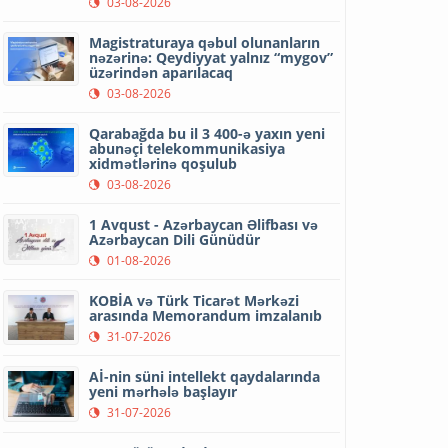
03-08-2026
Magistraturaya qəbul olunanların
nəzərinə: Qeydiyyat yalnız “mygov”
üzərindən aparılacaq
03-08-2026
Qarabağda bu il 3 400-ə yaxın yeni
abunəçi telekommunikasiya
xidmətlərinə qoşulub
03-08-2026
1 Avqust - Azərbaycan Əlifbası və
Azərbaycan Dili Günüdür
01-08-2026
KOBİA və Türk Ticarət Mərkəzi
arasında Memorandum imzalanıb
31-07-2026
Aİ-nin süni intellekt qaydalarında
yeni mərhələ başlayır
31-07-2026