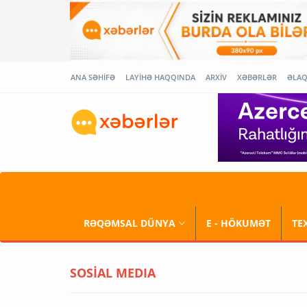
ANA SƏHİFƏ
LAYİHƏ HAQQINDA
ARXİV
XƏBƏRLƏR
ƏLA
RƏQƏMSAL DÜNYA
E - HÖKUMƏT
TE
SOSİAL MEDIA