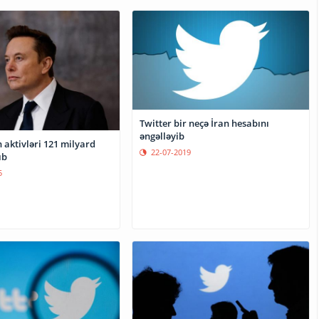
Twitter bir neçə İran hesabını
əngəlləyib
 aktivləri 121 milyard
22-07-2019
ıb
5