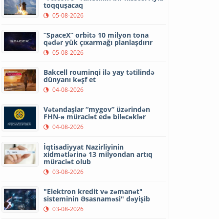
toqquşacaq
05-08-2026
“SpaceX” orbitə 10 milyon tona
qədər yük çıxarmağı planlaşdırır
05-08-2026
Bakcell rouminqi ilə yay tətilində
dünyanı kəşf et
04-08-2026
Vətəndaşlar “mygov” üzərindən
FHN-ə müraciət edə biləcəklər
04-08-2026
İqtisadiyyat Nazirliyinin
xidmətlərinə 13 milyondan artıq
müraciət olub
03-08-2026
"Elektron kredit və zəmanət"
sisteminin Əsasnaməsi" dəyişib
03-08-2026