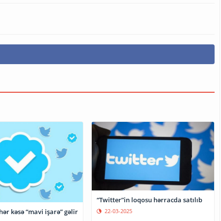
“Twitter”in loqosu hərracda satılıb
22-03-2025
hər kəsə “mavi işarə” gəlir