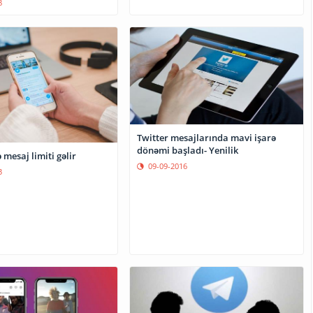
8
Twitter mesajlarında mavi işarə
dönəmi başladı- Yenilik
 mesaj limiti gəlir
09-09-2016
3