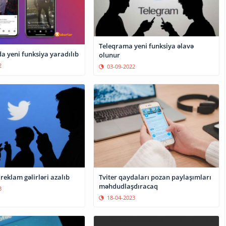
Teleqrama yeni funksiya əlavə
a yeni funksiya yaradılıb
olunur
2
03-09-2022
 reklam gəlirləri azalıb
Tviter qaydaları pozan paylaşımları
məhdudlaşdıracaq
3
18-04-2023