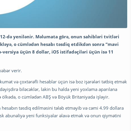
12-də yenilənir. Məlumata görə, onun sahibləri tvitləri
ükləyə, o cümlədən hesabı təsdiq etdikdən sonra “mavi
-versiya üçün 8 dollar, iOS istifadəçiləri üçün isə 11
əbər verir.
 hökumət və çoxtərəfli hesablar üçün isə boz işarələri tətbiq etmək
 dəyişdirə biləcəklər, lakin bu halda yeni yoxlama aparılana
ə ölkədə, o cümlədən ABŞ və Böyük Britaniyada işləyir.
n hesabın təsdiq edilməsini tələb etməyib və cəmi 4.99 dollara
ask abunəliyə yeni funksiyalar əlavə etmək və onun qiymətini