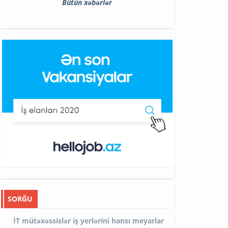
Bütün xəbərlər
SORĞU
İT mütəxəssislər iş yerlərini hansı meyarlar