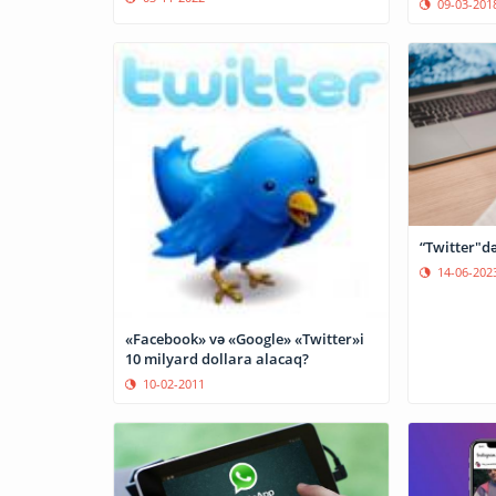
09-03-201
“Twitter"də
14-06-202
«Facebook» və «Google» «Twitter»i
10 milyard dollara alacaq?
10-02-2011