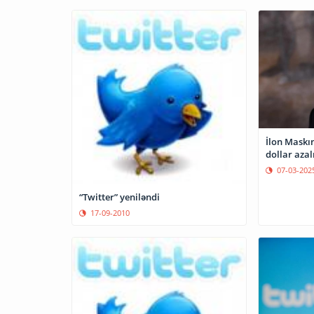
İlon Maskın
dollar azal
07-03-202
“Twitter” yeniləndi
17-09-2010