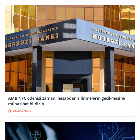
AMB NFC ödənişi zamanı hesabdan silinmələrin gecikməsinə
münasibət bildirib
06-05-2026