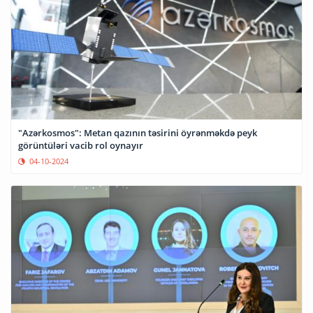
"Azərkosmos": Metan qazının təsirini öyrənməkdə peyk
görüntüləri vacib rol oynayır
04-10-2024