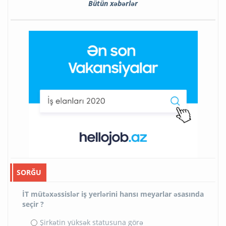
Bütün xəbərlər
SORĞU
İT mütəxəssislər iş yerlərini hansı meyarlar əsasında
seçir ?
Şirkətin yüksək statusuna görə