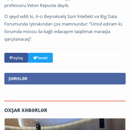
professoru Veton Kepusta deyib.
O qeyd edib ki, 6-cı Beynəlxalq Süni İntellekt və Big Data
Forumunda iştirakından çox məmnundur: “Ümid edirəm ki,
forumda mövzu ilə bağlı edəcəyim təqdimat maraqla
qarşılanacaq”.
Paylaş
Tweet
ŞƏRHLƏR
OXŞAR XƏBƏRLƏR