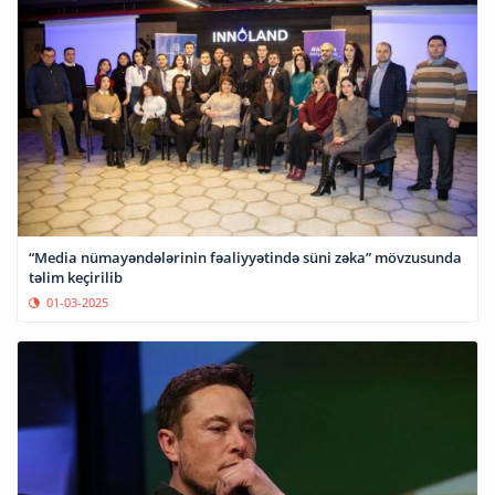
“Media nümayəndələrinin fəaliyyətində süni zəka” mövzusunda
təlim keçirilib
01-03-2025