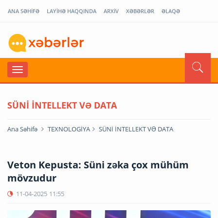
ANA SƏHİFƏ
LAYİHƏ HAQQINDA
ARXİV
XƏBƏRLƏR
ƏLAQƏ
SÜNİ İNTELLEKT VƏ DATA
Ana Səhifə
TEXNOLOGİYA
SÜNİ İNTELLEKT VƏ DATA
Veton Kepusta: Süni zəka çox mühüm
mövzudur
11-04-2025
11:55