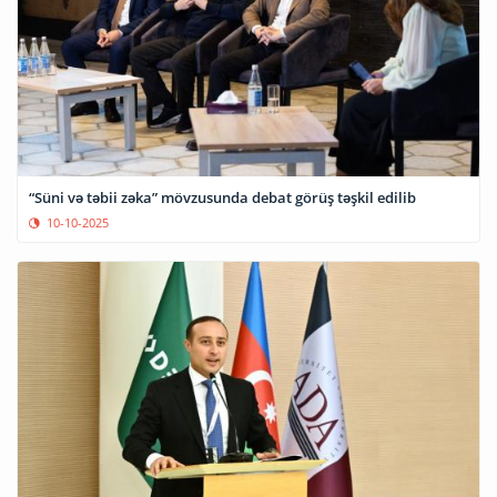
“Süni və təbii zəka” mövzusunda debat görüş təşkil edilib
10-10-2025