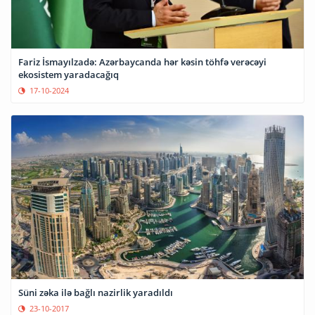
Fariz İsmayılzadə: Azərbaycanda hər kəsin töhfə verəcəyi
ekosistem yaradacağıq
17-10-2024
Süni zəka ilə bağlı nazirlik yaradıldı
23-10-2017