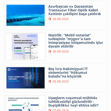
Azərbaycan və Qazaxıstan
Transxəzər Fiber-Optik Kabel
Xəttinin çəkilişini başa çatdırıb
06-08-2026
Nazirlik: “Mobil notariat”
tətbiqinin “mygov”a tam
inteqrasiyası istiqamətində işlər
davam etdirilir
06-08-2026
Beş İcra Hakimiyyəti İT
sistemlərini “Hökumət
buludu”na köçürüb
06-08-2026
Uşaqların rəqəmsal mühitdə
təhlükəsizliyi gücləndirilir -
Dəyişikliklər nəyi ehtiva edir?
05-08-2026