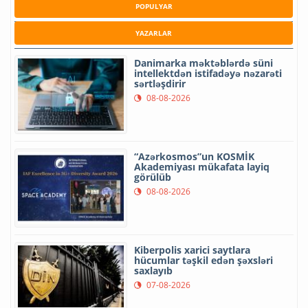
POPULYAR
YAZARLAR
Danimarka məktəblərdə süni
intellektdən istifadəyə nəzarəti
sərtləşdirir
08-08-2026
“Azərkosmos”un KOSMİK
Akademiyası mükafata layiq
görülüb
08-08-2026
Kiberpolis xarici saytlara
hücumlar təşkil edən şəxsləri
saxlayıb
07-08-2026