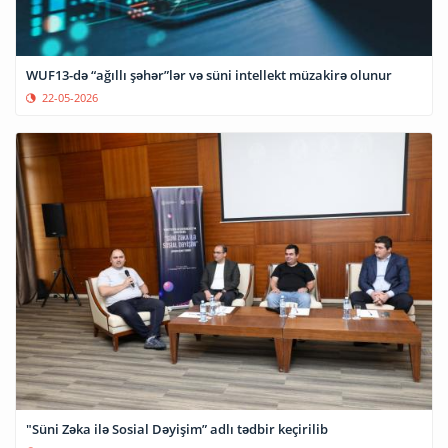
WUF13-də “ağıllı şəhər”lər və süni intellekt müzakirə olunur
22-05-2026
"Süni Zəka ilə Sosial Dəyişim” adlı tədbir keçirilib