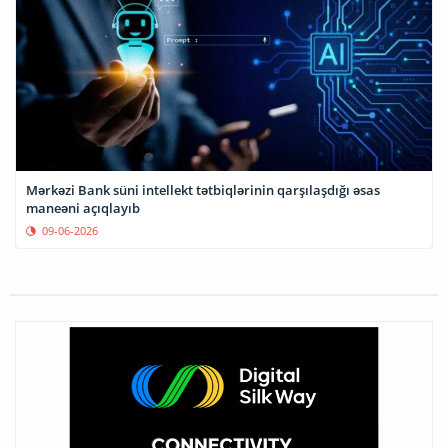
Mərkəzi Bank süni intellekt tətbiqlərinin qarşılaşdığı əsas
maneəni açıqlayıb
09-06-2026