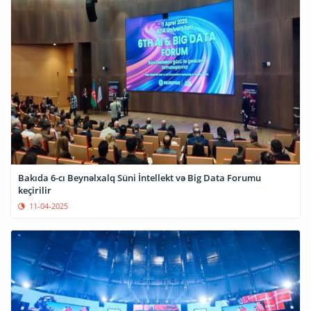
Bakıda 6-cı Beynəlxalq Süni İntellekt və Big Data Forumu
keçirilir
11-04-2025