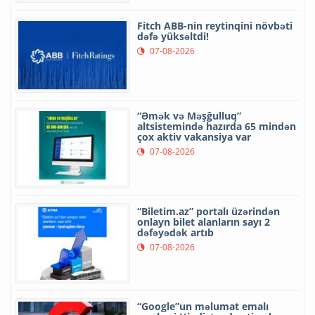
Fitch ABB-nin reytinqini növbəti
dəfə yüksəltdi!
07-08-2026
“Əmək və Məşğulluq”
altsistemində hazırda 65 mindən
çox aktiv vakansiya var
07-08-2026
“Biletim.az” portalı üzərindən
onlayn bilet alanların sayı 2
dəfəyədək artıb
07-08-2026
“Google”un məlumat emalı