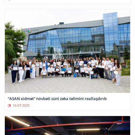
“ASAN xidmət” növbəti süni zəka təlimini reallaşdırıb
16-07-2025