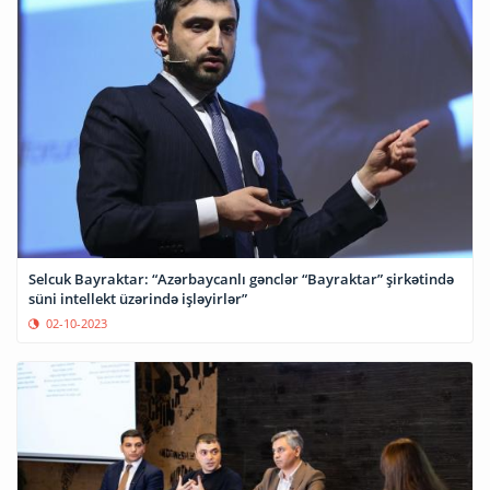
Selcuk Bayraktar: “Azərbaycanlı gənclər “Bayraktar” şirkətində
süni intellekt üzərində işləyirlər”
02-10-2023