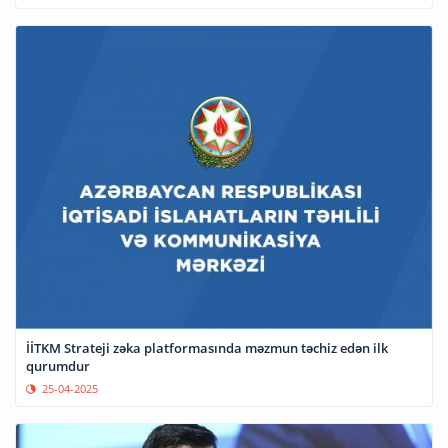
İİTKM Strateji zəka platformasında məzmun təchiz edən ilk
qurumdur
25-04-2025