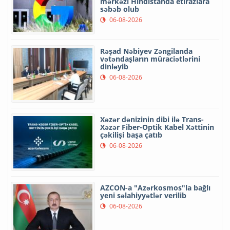
mərkəzi Hindistanda etirazlara
səbəb olub
06-08-2026
Rəşad Nəbiyev Zəngilanda
vətəndaşların müraciətlərini
dinləyib
06-08-2026
Xəzər dənizinin dibi ilə Trans-
Xəzər Fiber-Optik Kabel Xəttinin
çəkilişi başa çatıb
06-08-2026
AZCON-a "Azərkosmos"la bağlı
yeni səlahiyyətlər verilib
06-08-2026