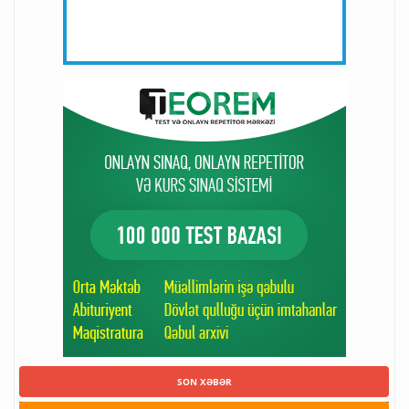
SON XƏBƏR