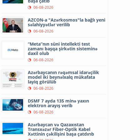
başa çatıb
06-08-2026
AZCON-a "Azərkosmos"la bağlı yeni
səlahiyyətlər verilib
06-08-2026
“Meta”nın süni intellekti test
zamanı başqa şirkətin sisteminə
daxil olub
06-08-2026
Azərbaycanın rəqəmsal idarəçilik
model iki beynəlxalq mükafata
layiq görülüb
06-08-2026
DSMF 7 ayda 135 minə yaxın
elektron arayış verib
06-08-2026
Azərbaycan və Qazaxıstan
Transxəzər Fiber-Optik Kabel
Xəttinin çəkilişini başa çatdırıb