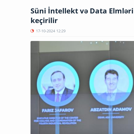
Süni İntellekt və Data Elmlər
keçirilir
17-10-2024
12:29