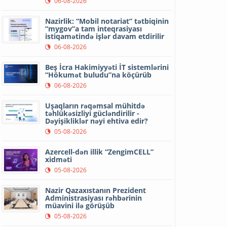
06-08-2026
Nazirlik: “Mobil notariat” tətbiqinin
“mygov”a tam inteqrasiyası
istiqamətində işlər davam etdirilir
06-08-2026
Beş İcra Hakimiyyəti İT sistemlərini
“Hökumət buludu”na köçürüb
06-08-2026
Uşaqların rəqəmsal mühitdə
təhlükəsizliyi gücləndirilir -
Dəyişikliklər nəyi ehtiva edir?
05-08-2026
Azercell-dən illik “ZengimCELL”
xidməti
05-08-2026
Nazir Qazaxıstanın Prezident
Administrasiyası rəhbərinin
müavini ilə görüşüb
05-08-2026