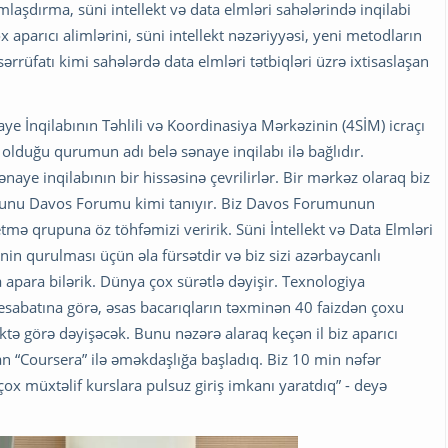
şdırma, süni intellekt və data elmləri sahələrində inqilabi
 aparıcı alimlərini, süni intellekt nəzəriyyəsi, yeni metodların
sərrüfatı kimi sahələrdə data elmləri tətbiqləri üzrə ixtisaslaşan
ye İnqilabının Təhlili və Koordinasiya Mərkəzinin (4SİM) icraçı
i olduğu qurumun adı belə sənaye inqilabı ilə bağlıdır.
ənaye inqilabının bir hissəsinə çevrilirlər. Bir mərkəz olaraq biz
ı bunu Davos Forumu kimi tanıyır. Biz Davos Forumunun
etmə qrupuna öz töhfəmizi veririk. Süni İntellekt və Data Elmləri
in qurulması üçün əla fürsətdir və biz sizi azərbaycanlı
 apara bilərik. Dünya çox sürətlə dəyişir. Texnologiya
esabatına görə, əsas bacarıqların təxminən 40 faizdən çoxu
ktə görə dəyişəcək. Bunu nəzərə alaraq keçən il biz aparıcı
an “Coursera” ilə əməkdaşlığa başladıq. Biz 10 min nəfər
x müxtəlif kurslara pulsuz giriş imkanı yaratdıq” - deyə