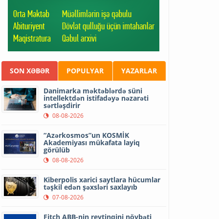
SON XƏBƏR
POPULYAR
YAZARLAR
Danimarka məktəblərdə süni
intellektdən istifadəyə nəzarəti
sərtləşdirir
08-08-2026
“Azərkosmos”un KOSMİK
Akademiyası mükafata layiq
görülüb
08-08-2026
Kiberpolis xarici saytlara hücumlar
təşkil edən şəxsləri saxlayıb
07-08-2026
Fitch ABB-nin reytinqini növbəti