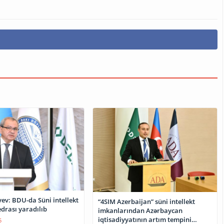
ev: BDU-da Süni intellekt
“4SIM Azerbaijan” süni intellekt
edrası yaradılıb
imkanlarından Azərbaycan
iqtisadiyyatının artım tempini
5