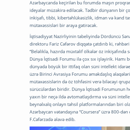
Azərbaycanda keçirilən bu forumda maşın proqramla
ideyalar müzakirə ediləcək. Tədbir dünyanın bir çox
inkişafı, tibbi, kibertəhlükəsizlik, idman və kənd tə
mütəxəssisləri bir araya gətirəcək.
İqtisadiyyat Nazirliyinin tabeliyində Dördüncü Səna
direktoru Fariz Cəfərov diqqətə çatdırıb ki, rəhbər
“Beləliklə, hazırda müxtəlif ölkələr öz inkişafında s
Dünya İqtisadi Forumu ilə çox sıx işləyirik. Ham
dünyada böyük bir ittifaq olan süni intellekt idarə
üzrə Birinci Avrasiya Forumu əməkdaşlıq əlaqələrin
mütəxəssislərin də öz töhfəsini verə biləcəyi qrupa
sürücülərdən biridir. Dünya İqtisadi Forumunun h
yaxın bir neçə ildə avtomatlaşdırma və süni intelle
beynəlxalq onlayn təhsil platformalarından biri ol
Azərbaycan vətəndaşına “Coursera” üzrə 800-dən ço
F.Cəfərzadə əlavə edib.