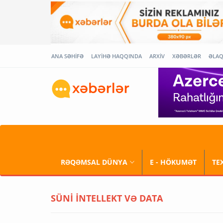
ANA SƏHİFƏ
LAYİHƏ HAQQINDA
ARXİV
XƏBƏRLƏR
ƏLA
RƏQƏMSAL DÜNYA
E - HÖKUMƏT
TE
SÜNİ İNTELLEKT VƏ DATA