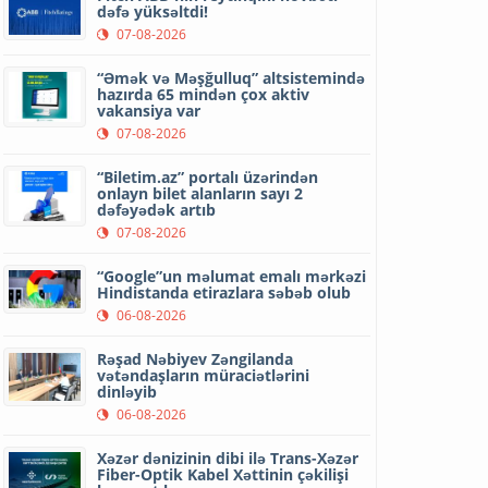
dəfə yüksəltdi!
07-08-2026
“Əmək və Məşğulluq” altsistemində
hazırda 65 mindən çox aktiv
vakansiya var
07-08-2026
“Biletim.az” portalı üzərindən
onlayn bilet alanların sayı 2
dəfəyədək artıb
07-08-2026
“Google”un məlumat emalı mərkəzi
Hindistanda etirazlara səbəb olub
06-08-2026
Rəşad Nəbiyev Zəngilanda
vətəndaşların müraciətlərini
dinləyib
06-08-2026
Xəzər dənizinin dibi ilə Trans-Xəzər
Fiber-Optik Kabel Xəttinin çəkilişi