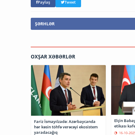
Paylaş
Tweet
ŞƏRHLƏR
OXŞAR XƏBƏRLƏR
Elçin Babay
Fariz İsmayılzadə: Azərbaycanda
etikası kaf
hər kəsin töhfə verəcəyi ekosistem
yaradacağıq
16-10-202