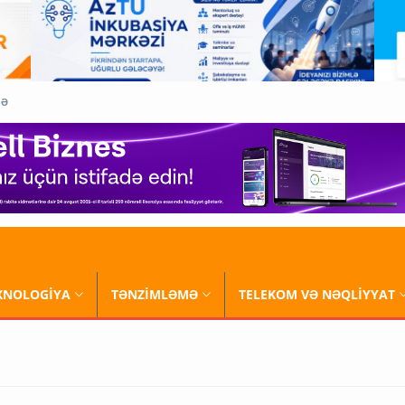
QƏ
XNOLOGİYA
TƏNZİMLƏMƏ
TELEKOM VƏ NƏQLİYYAT