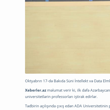
Oktyabrın 17-də Bakıda Süni İntellekt və Data Elmlə
Xeberler.az
məlumat verir ki, ilk dəfə Azərbayca
universitetlərin professorları iştirak edirlər.
Tədbirin açılışında çıxış edən ADA Universitetinin p