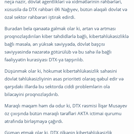
neçə nazir, dövlət agentlikləri və xidmətlərinin rəhbərləri,
xüsusilə də DTX rəhbəri Əli Nağıyev, bütün əlaqəli dövlət və
özəl sektor rəhbərəri iştirak edirdi.
Buradan belə qənaətə gəlmək olar ki, artan və artması
proqnozlaşdırılan kiber təhdidlərlə bağlı, kibertəhlükəsizliklə
bağlı məsələ, ən yüksək səviyyədə, dövlət başçısı
səviyyəsində nəzarətə götürülüb və bu sahə ilə bağlı
fəaliyyətin kurasiyası DTX-ya tapşırılıb.
Düşünmək olar ki, hökumət kibertəhlükəsizlik sahəsini
dövlət təhlükəsizliyinin əsas prioriteti olaraq qəbul edir və
qarşıdakı illərdə bu sektorda ciddi problemlərin ola
biləcəyini proqnozlaşdırıb.
Maraqlı məqam həm də odur ki, DTX rəsmisi İlqar Musayev
öz çıxışında bütün maraqlı tərəfləri AKTA ictimai qurumu
ətrafında birləşməyə çağırdı.
Güman etmək olar ki, DTX ölkənin kibertəhlükəsizlik