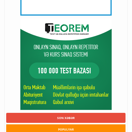
SON XƏBƏR
POPULYAR