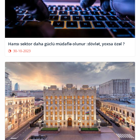
Hansı sektor daha güclü müdafiə olunur :dövlət, yoxsa özəl ?
30-10-2023