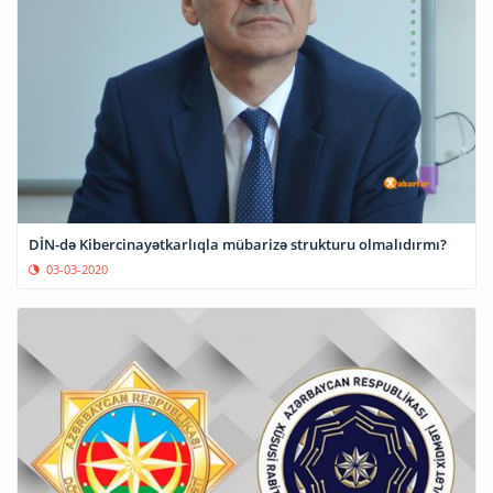
DİN-də Kibercinayətkarlıqla mübarizə strukturu olmalıdırmı?
03-03-2020