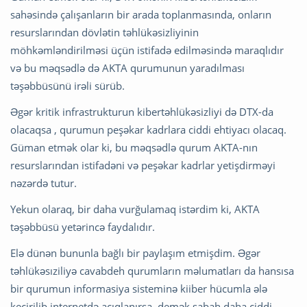
sahəsində çalışanların bir arada toplanmasında, onların
resurslarından dövlətin təhlükəsizliyinin
möhkəmləndirilməsi üçün istifadə edilməsində maraqlıdır
və bu məqsədlə də AKTA qurumunun yaradılması
təşəbbüsünü irəli sürüb.
Əgər kritik infrastrukturun kibertəhlükəsizliyi də DTX-da
olacaqsa , qurumun peşəkar kadrlara ciddi ehtiyacı olacaq.
Güman etmək olar ki, bu məqsədlə qurum AKTA-nın
resurslarından istifadəni və peşəkar kadrlar yetişdirməyi
nəzərdə tutur.
Yekun olaraq, bir daha vurğulamaq istərdim ki, AKTA
təşəbbüsü yetərincə faydalıdır.
Elə dünən bununla bağlı bir paylaşım etmişdim. Əgər
təhlükəsıziliyə cavabdeh qurumların məlumatları da hansısa
bir qurumun informasiya sisteminə kiiber hücumla ələ
keçirilib internetdə açıqlanırsa, demək sabah daha ciddi