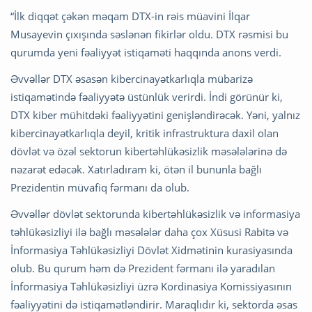
“İlk diqqət çəkən məqam DTX-in rəis müavini İlqar
Musayevin çıxışında səslənən fikirlər oldu. DTX rəsmisi bu
qurumda yeni fəaliyyət istiqaməti haqqında anons verdi.
Əvvəllər DTX əsasən kibercinayətkarlıqla mübarizə
istiqamətində fəaliyyətə üstünlük verirdi. İndi görünür ki,
DTX kiber mühitdəki fəaliyyətini genişləndirəcək. Yəni, yalnız
kibercinayətkarlıqla deyil, kritik infrastruktura daxil olan
dövlət və özəl sektorun kibertəhlükəsizlik məsələlərinə də
nəzarət edəcək. Xatırladıram ki, ötən il bununla bağlı
Prezidentin müvafiq fərmanı da olub.
Əvvəllər dövlət sektorunda kibertəhlükəsizlik və informasiya
təhlükəsizliyi ilə bağlı məsələlər daha çox Xüsusi Rabitə və
İnformasiya Təhlükəsizliyi Dövlət Xidmətinin kurasiyasında
olub. Bu qurum həm də Prezident fərmanı ilə yaradılan
İnformasiya Təhlükəsizliyi üzrə Kordinasiya Komissiyasının
fəaliyyətini də istiqamətləndirir. Maraqlıdır ki, sektorda əsas