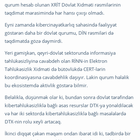
qurum hesab olunan XRİT Dövlət Xidməti rəsmilərinin
təqdimat mərasimində hər hansı çıxışı olmadı.
Eyni zamanda kibercinayətkarlıq sahəsində fəaliyyət
göstərən daha bir dövlət qurumu, DİN rəsmiləri də
təqdimatda gözə dəymirdi.
Yeri gəmişkən, qeyri-dövlət sektorunda informasiya
təhlükəsizliyinə cavabdeh olan RİNN-in Elektron
Təhlükəsizlik Xidməti də bütövlükdə CERT-lərin
koordinasiyasına cavabdehlik daşıyır. Lakin qurum hələlik
bu ekosistemdə aktivlik göstərə bilmir.
Beləliklə, düşünmək olar ki, bundan sonra dövlət tərəfindən
kibertəhlükəsizliklə bağlı əsas resurslar DTX-ya yönəldiləcək
və hər iki sektorda kibertəhlükəsizliklə bağlı məsələlərdə
DTX-nin rolu xeyli artacaq.
İkinci diqqət çəkən məqam ondan ibarət idi ki, tədbirdə bir