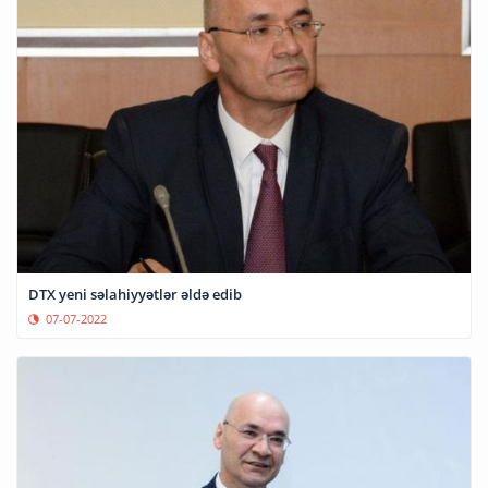
DTX yeni səlahiyyətlər əldə edib
07-07-2022