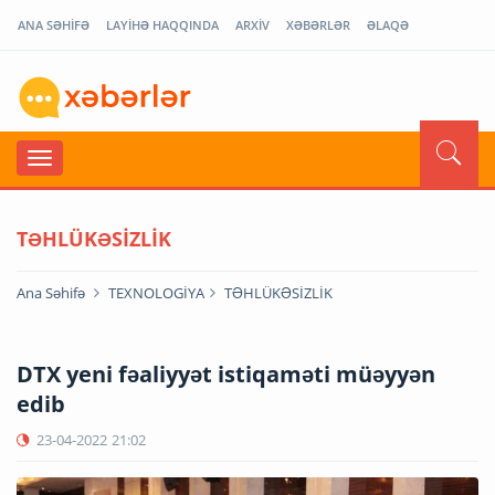
ANA SƏHİFƏ
LAYİHƏ HAQQINDA
ARXİV
XƏBƏRLƏR
ƏLAQƏ
TƏHLÜKƏSİZLİK
Ana Səhifə
TEXNOLOGİYA
TƏHLÜKƏSİZLİK
DTX yeni fəaliyyət istiqaməti müəyyən
edib
23-04-2022
21:02