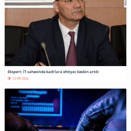
Ekspert: İT sahəsində kadrlara ehtiyac kəskin artıb
12-09-2022