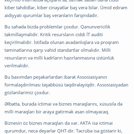
kiber təhdidlər, kiber cinayətlər baş verə bilər. Ümid edirəm
aidiyyatı qurumlar baş verənlərin fərqindədir.
Bu sahədə bizdə problemlər çoxdur. Qanunvericilik
təkmilləşməlidir. Kritik resursların ciddi İT auditi
keçirilməlidir. İstifadə olunan avadanlıqlara və proqram
təminatlarına qarşı vahid standartlar olmalıdır. Milli
resursların və milli kadrların hazırlanmasına üstünlük
verilməlidir.
Bu baxımdan peşəkarlardan ibarət Assosiasiyanın
formalaşdırılması təşəbbüsü təqdirəlayiqdir. Assosiasiyadan
gözlənilərimiz çoxdur.
Əlbəttə, burada ictimai və biznes maraqlarını, xüsusilə də
milli maraqları bir araya gətirmək asan olmayacaq.
Biznesin öz biznes maraqları da var. AKTA isə ictimai
qurumdur, necə deyərlər QHT-dir. Təcrübə isə göstərir ki,