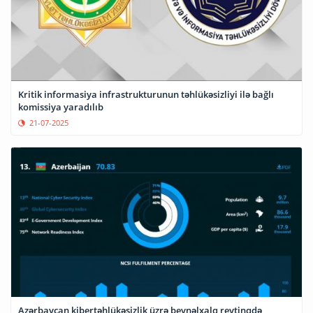
Kritik informasiya infrastrukturunun təhlükəsizliyi ilə bağlı
komissiya yaradılıb
21-07-2025
Azərbaycan kibertəhlükəsizlik üzrə beynəlxalq reytinqdə