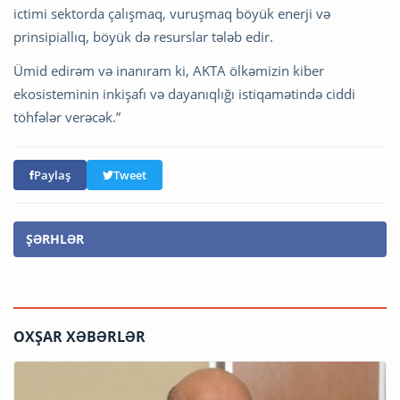
ictimi sektorda çalışmaq, vuruşmaq böyük enerji və
prinsipiallıq, böyük də resurslar tələb edir.
Ümid edirəm və inanıram ki, AKTA ölkəmizin kiber
ekosisteminin inkişafı və dayanıqlığı istiqamətində ciddi
töhfələr verəcək.”
Paylaş
Tweet
ŞƏRHLƏR
OXŞAR XƏBƏRLƏR