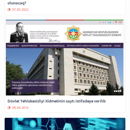
olunacaq?
07-05-2022
Dövlət Təhlükəsizliyi Xidmətinin saytı istifadəyə verilib
08-04-2016