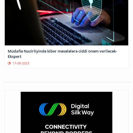
Müdafiə Nazirliyində kiber məsələlərə ciddi önəm veriləcək-
Ekspert
17-08-2023