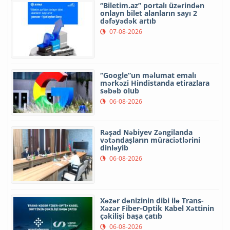
“Biletim.az” portalı üzərindən
onlayn bilet alanların sayı 2
dəfəyədək artıb
07-08-2026
“Google”un məlumat emalı
mərkəzi Hindistanda etirazlara
səbəb olub
06-08-2026
Rəşad Nəbiyev Zəngilanda
vətəndaşların müraciətlərini
dinləyib
06-08-2026
Xəzər dənizinin dibi ilə Trans-
Xəzər Fiber-Optik Kabel Xəttinin
çəkilişi başa çatıb
06-08-2026