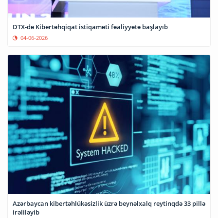
DTX-də Kibertəhqiqat istiqaməti fəaliyyətə başlayıb
04-06-2026
Azərbaycan kibertəhlükəsizlik üzrə beynəlxalq reytinqdə 33 pillə
irəliləyib