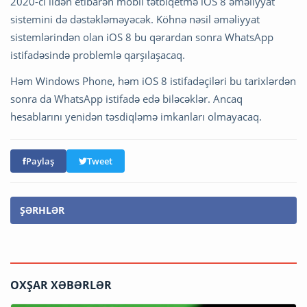
2020-ci ildən etibarən mobil tətbiqetmə iOS 8 əməliyyat
sistemini də dəstəkləməyəcək. Köhnə nəsil əməliyyat
sistemlərindən olan iOS 8 bu qərardan sonra WhatsApp
istifadəsində problemlə qarşılaşacaq.
Həm Windows Phone, həm iOS 8 istifadəçiləri bu tarixlərdən
sonra da WhatsApp istifadə edə biləcəklər. Ancaq
hesablarını yenidən təsdiqləmə imkanları olmayacaq.
Paylaş
Tweet
ŞƏRHLƏR
OXŞAR XƏBƏRLƏR