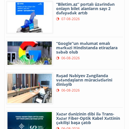
“Biletim.az” portalı üzərindən
onlayn bilet alanların sayı 2
dəfəyədək artıb
07-08-2026
“Google”un məlumat emalı
mərkəzi Hindistanda etirazlara
səbəb olub
06-08-2026
Rəşad Nəbiyev Zəngilanda
vətəndaşların müraciətlərini
dinləyib
06-08-2026
Xəzər dənizinin dibi ilə Trans-
Xəzər Fiber-Optik Kabel Xəttinin
çəkilişi başa çatıb
06-08-2026