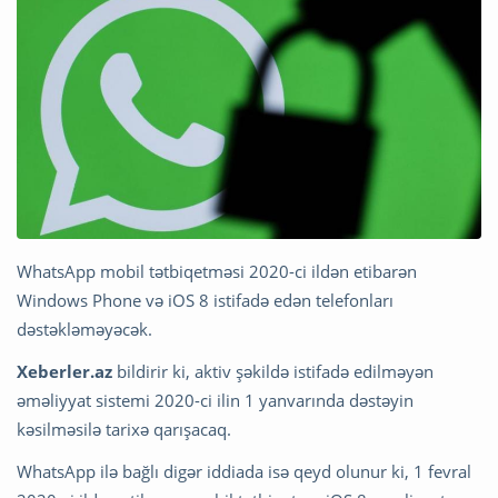
WhatsApp mobil tətbiqetməsi 2020-ci ildən etibarən
Windows Phone və iOS 8 istifadə edən telefonları
dəstəkləməyəcək.
Xeberler.az
bildirir ki, aktiv şəkildə istifadə edilməyən
əməliyyat sistemi 2020-ci ilin 1 yanvarında dəstəyin
kəsilməsilə tarixə qarışacaq.
WhatsApp ilə bağlı digər iddiada isə qeyd olunur ki, 1 fevral