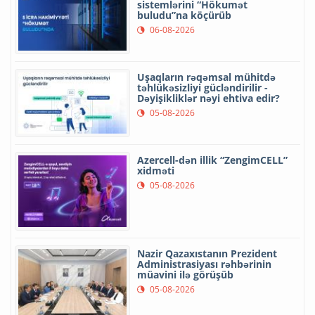
sistemlərini “Hökumət
buludu”na köçürüb
06-08-2026
Uşaqların rəqəmsal mühitdə
təhlükəsizliyi gücləndirilir -
Dəyişikliklər nəyi ehtiva edir?
05-08-2026
Azercell-dən illik “ZengimCELL”
xidməti
05-08-2026
Nazir Qazaxıstanın Prezident
Administrasiyası rəhbərinin
müavini ilə görüşüb
05-08-2026