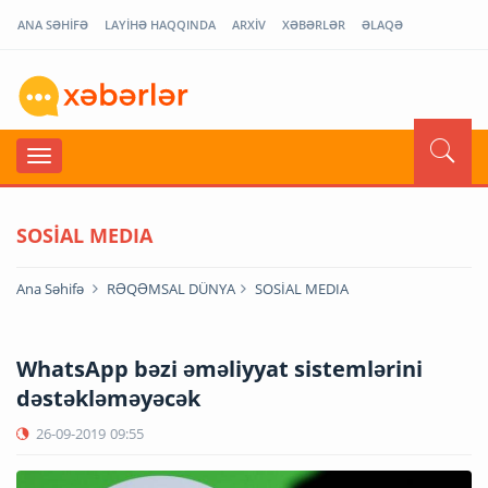
ANA SƏHİFƏ
LAYİHƏ HAQQINDA
ARXİV
XƏBƏRLƏR
ƏLAQƏ
SOSİAL MEDIA
Ana Səhifə
RƏQƏMSAL DÜNYA
SOSİAL MEDIA
WhatsApp bəzi əməliyyat sistemlərini
dəstəkləməyəcək
26-09-2019
09:55