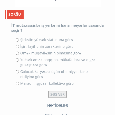
SORĞU
İT mütəxəssislər iş yerlərini hansı meyarlar əsasında
seçir ?
Şirkətin yüksək statusuna görə
İşin, layihənin xarakterinə görə
Əmək müqaviləsinin olmasına görə
Yüksək əmək haqqına, mükafatlara və digər
güzəştlərə görə
Gələcək karyerası üçün əhəmiyyət kəsb
etdiyinə görə
Maraqlı, işgüzar kollektivə görə
NƏTİCƏLƏR