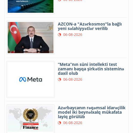
AZCON-a "Azərkosmos"la bağlı
yeni səlahiyyətlər verilib
06-08-2026
“Meta”nın süni intellekti test
zamanı başqa şirkətin sisteminə
daxil olub
06-08-2026
Azərbaycanın rəqəmsal idarəçilik
model iki beynəlxalq mükafata
layiq görülüb
06-08-2026