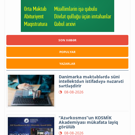
SON XƏBƏR
POPULYAR
YAZARLAR
Danimarka məktəblərdə süni
intellektdən istifadəyə nəzarəti
sərtləşdirir
08-08-2026
“Azərkosmos”un KOSMİK
Akademiyası mükafata layiq
görülüb
08-08-2026