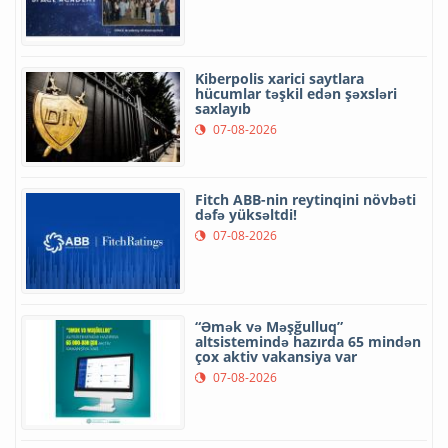
Kiberpolis xarici saytlara
hücumlar təşkil edən şəxsləri
saxlayıb
07-08-2026
Fitch ABB-nin reytinqini növbəti
dəfə yüksəltdi!
07-08-2026
“Əmək və Məşğulluq”
altsistemində hazırda 65 mindən
çox aktiv vakansiya var
07-08-2026