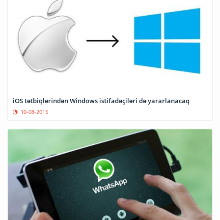
iOS tətbiqlərindən Windows istifadəçiləri də yararlanacaq
10-08-2015