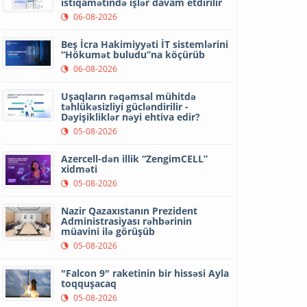
istiqamətində işlər davam etdirilir
06-08-2026
Beş İcra Hakimiyyəti İT sistemlərini
“Hökumət buludu”na köçürüb
06-08-2026
Uşaqların rəqəmsal mühitdə
təhlükəsizliyi gücləndirilir -
Dəyişikliklər nəyi ehtiva edir?
05-08-2026
Azercell-dən illik “ZengimCELL”
xidməti
05-08-2026
Nazir Qazaxıstanın Prezident
Administrasiyası rəhbərinin
müavini ilə görüşüb
05-08-2026
"Falcon 9" raketinin bir hissəsi Ayla
toqquşacaq
05-08-2026