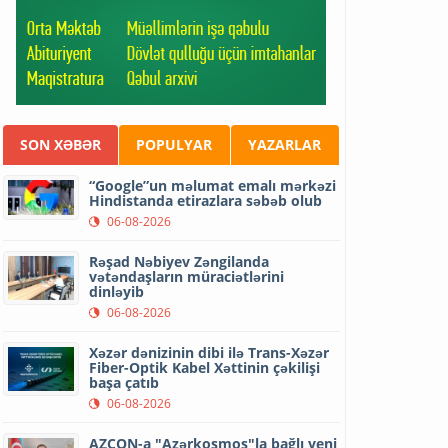
SON XƏBƏR
POPULYAR
YAZARLAR
“Google”un məlumat emalı mərkəzi
Hindistanda etirazlara səbəb olub
06-08-2026
Rəşad Nəbiyev Zəngilanda
vətəndaşların müraciətlərini
dinləyib
06-08-2026
Xəzər dənizinin dibi ilə Trans-Xəzər
Fiber-Optik Kabel Xəttinin çəkilişi
başa çatıb
06-08-2026
AZCON-a "Azərkosmos"la bağlı yeni