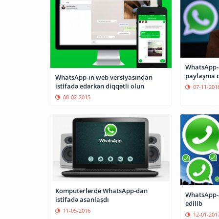
WhatsApp-a
paylaşma d
WhatsApp-ın web versiyasından
istifadə edərkən diqqətli olun
07-11-201
08-02-2015
Kompüterlərdə WhatsApp-dan
WhatsApp-a
istifadə asanlaşdı
edilib
11-05-2016
12-01-201