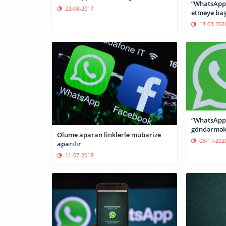
“WhatsApp” 
22-08-2017
etməyə baş
18-03-202
“WhatsApp”
göndərmək
Ölümə aparan linklərlə mübarizə
03-11-202
aparılır
11-07-2018