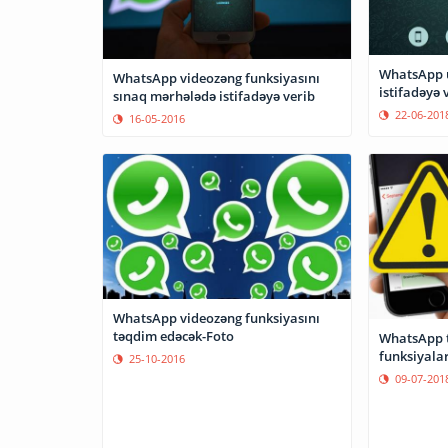
WhatsApp üz
WhatsApp videozəng funksiyasını
istifadəyə 
sınaq mərhələdə istifadəyə verib
22-06-201
16-05-2016
WhatsApp videozəng funksiyasını
təqdim edəcək-Foto
WhatsApp t
funksiyalar
25-10-2016
09-07-201