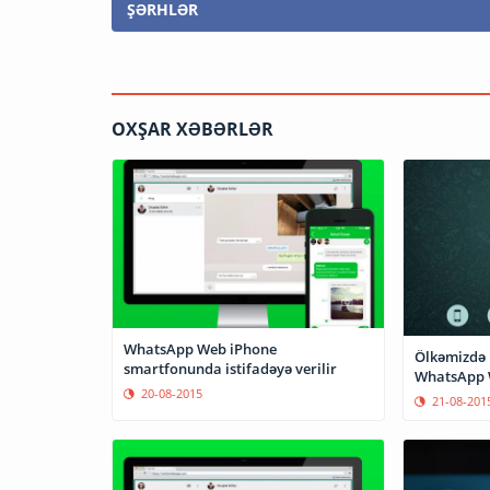
ŞƏRHLƏR
OXŞAR XƏBƏRLƏR
WhatsApp Web iPhone
Ölkəmizdə 
smartfonunda istifadəyə verilir
WhatsApp W
20-08-2015
21-08-201