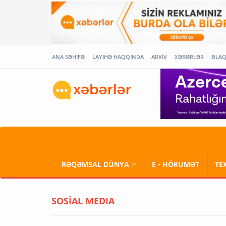
ANA SƏHİFƏ
LAYİHƏ HAQQINDA
ARXİV
XƏBƏRLƏR
ƏLA
RƏQƏMSAL DÜNYA
E - HÖKUMƏT
TE
SOSİAL MEDIA