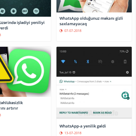
WhatsApp olduğunuz məkanı gizli
ərində işlədiyi yeniliyi
saxlamayacaq
verdi
07-07-2018
8
əhlükəsizlik
ını artırır
8
WhatsApp-a yenilik gəldi
13-07-2018