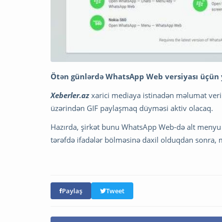
Ötən günlərdə WhatsApp Web versiyası üçün ye
Xeberler.az
xarici mediaya istinadən məlumat verir
üzərindən GIF paylaşmaq düyməsi aktiv olacaq.
Hazırda, şirkət bunu WhatsApp Web-də alt menyu şə
tərəfdə ifadələr bölməsinə daxil olduqdan sonra, m
Paylaş
Tweet