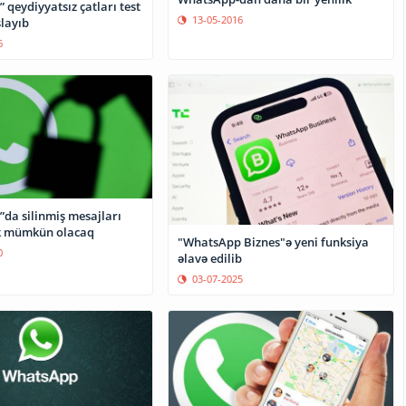
qeydiyyatsız çatları test
13-05-2016
layıb
6
da silinmiş mesajları
 mümkün olacaq
"WhatsApp Biznes"ə yeni funksiya
0
əlavə edilib
03-07-2025