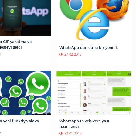
 GIF yaratma və
əstəyi gəldi
WhatsApp-dan daha bir yenilik
6
27-02-2015
WhatsApp-ın veb-versiyası
 yeni funksiya əlavə
hazırlandı
22-01-2015
7