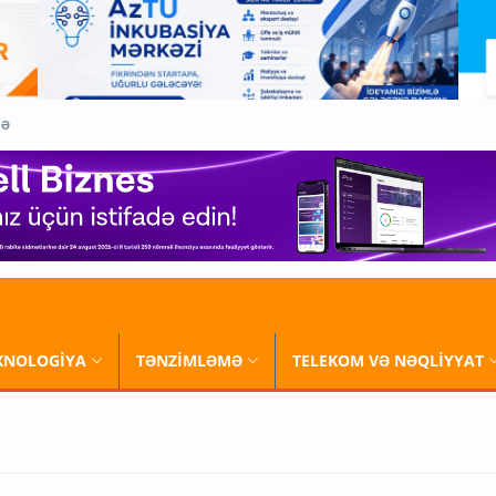
QƏ
XNOLOGİYA
TƏNZİMLƏMƏ
TELEKOM VƏ NƏQLİYYAT