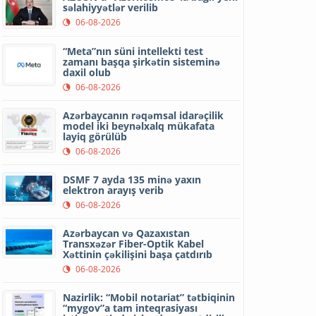
səlahiyyətlər verilib
06-08-2026
“Meta”nın süni intellekti test
zamanı başqa şirkətin sisteminə
daxil olub
06-08-2026
Azərbaycanın rəqəmsal idarəçilik
model iki beynəlxalq mükafata
layiq görülüb
06-08-2026
DSMF 7 ayda 135 minə yaxın
elektron arayış verib
06-08-2026
Azərbaycan və Qazaxıstan
Transxəzər Fiber-Optik Kabel
Xəttinin çəkilişini başa çatdırıb
06-08-2026
Nazirlik: “Mobil notariat” tətbiqinin
“mygov”a tam inteqrasiyası