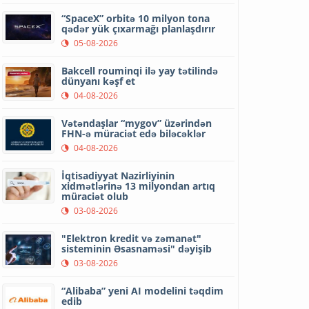
“SpaceX” orbitə 10 milyon tona
qədər yük çıxarmağı planlaşdırır
05-08-2026
Bakcell rouminqi ilə yay tətilində
dünyanı kəşf et
04-08-2026
Vətəndaşlar “mygov” üzərindən
FHN-ə müraciət edə biləcəklər
04-08-2026
İqtisadiyyat Nazirliyinin
xidmətlərinə 13 milyondan artıq
müraciət olub
03-08-2026
"Elektron kredit və zəmanət"
sisteminin Əsasnaməsi" dəyişib
03-08-2026
“Alibaba” yeni AI modelini təqdim
edib