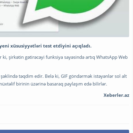
ni xüsusiyyətləri test etdiyini açıqladı.
 ki, şirkətin gətirəcəyi funksiya sayəsində artıq WhatsApp Web
klində təqdim edir. Belə ki, GIF göndərmək istəyənlər sol alt
üxtəlif birinin üzərinə basaraq paylaşım edə bilirlər.
Xeberler.az