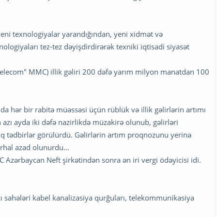
eni texnologiyalar yarandığından, yeni xidmət və
logiyaları tez-tez dəyişdirdirərək texniki iqtisadi siyasət
ktelecom" MMC) illik gəliri 200 dəfə yarım milyon manatdan 100
nda hər bir rabitə müəssəsi üçün rüblük və illik gəlirlərin artımı
zı ayda iki dəfə nazirlikdə müzakirə olunub, gəlirləri
 tədbirlər görülürdü. Gəlirlərin artım proqnozunu yerinə
rhal azad olunurdu...
C Azərbaycan Neft şirkətindən sonra ən iri vergi ödəyicisi idi.
cı sahələri kabel kanalizasiya qurğuları, telekommunikasiya