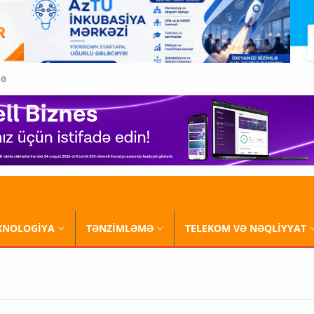
QƏ
XNOLOGİYA
TƏNZİMLƏMƏ
TELEKOM VƏ NƏQLİYYAT