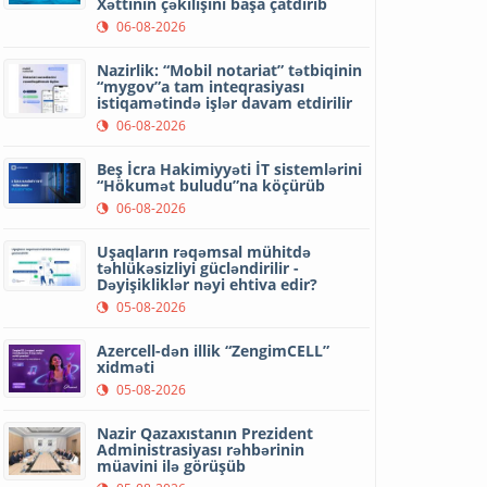
Xəttinin çəkilişini başa çatdırıb
06-08-2026
Nazirlik: “Mobil notariat” tətbiqinin
“mygov”a tam inteqrasiyası
istiqamətində işlər davam etdirilir
06-08-2026
Beş İcra Hakimiyyəti İT sistemlərini
“Hökumət buludu”na köçürüb
06-08-2026
Uşaqların rəqəmsal mühitdə
təhlükəsizliyi gücləndirilir -
Dəyişikliklər nəyi ehtiva edir?
05-08-2026
Azercell-dən illik “ZengimCELL”
xidməti
05-08-2026
Nazir Qazaxıstanın Prezident
Administrasiyası rəhbərinin
müavini ilə görüşüb