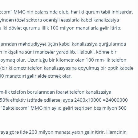
ecom" MMC-nin balansında olub, hər iki qurum təbii inhisardır.
ndən (özəl sektora ödənişli əsaslarla kabel kanalizasiya
ki dövlət qurumu illik 100 milyon manatlarla gəlir itirib.
aqlarından məhdudiyyət üçün kabel kanalizasiya qurğularında
n inkişafına süni maneələr yaradılıb. Halbuki, köhnə bir
 qoymaq olur. Uzunluğu bir kilometr olan 100 mm-lik telefon
r kilometr telefon kanalizasyasına qoyulmuş bir optik kabelə
0 manatdır) gəlir əldə etmək olar.
-lik telefon borularından ibarət telefon kanalizasiya
 50% effektiv istifadə edilərsə, ayda 2400x10000 =24000000
i "Baktelecom" MMC-nin aylıq gəliri təqribən beş milyon 500
yaya görə ildə 200 milyon manata yaxın gəlir itirir. Həmçinin