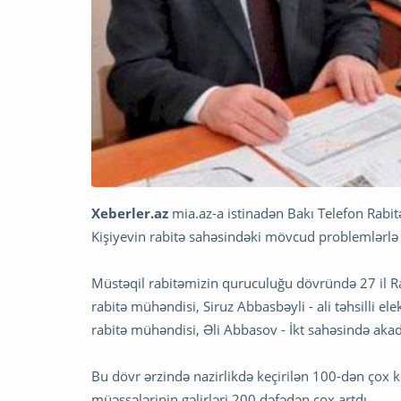
Xeberler.az
mia.az-a istinadən Bakı Telefon Rabit
Kişiyevin rabitə sahəsindəki mövcud problemlərlə b
Müstəqil rabitəmizin quruculuğu dövründə 27 il Rabi
rabitə mühəndisi, Siruz Abbasbəyli - ali təhsilli ele
rabitə mühəndisi, Əli Abbasov - İkt sahəsində akad
Bu dövr ərzində nazirlikdə keçirilən 100-dən çox ko
müəssələrinin gəlirləri 200 dəfədən çox artdı.