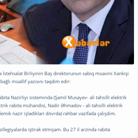
ə İstehsalat Birliyinin Baş direktorunun sabiq müavini Xankişi
ağlı müəllif yazısını təqdim edir:
tə Nazirliyi sistemində (Şamil Musayev- ali təhsilli elektrik
ktrik rabitə mühəndisi, Nadir Əhmədov - ali təhsilli elektrik
emik nazir işlədikləri dövrdə) rəhbər vəzifədə çalışdım.
llegiyalarda iştirak etmişəm. Bu 27 il ərzində rabitə