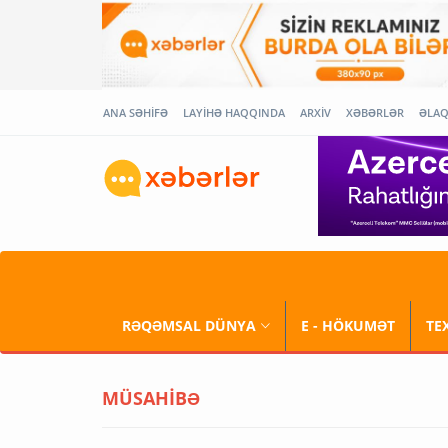
ANA SƏHİFƏ
LAYİHƏ HAQQINDA
ARXİV
XƏBƏRLƏR
ƏLA
RƏQƏMSAL DÜNYA
E - HÖKUMƏT
TE
MÜSAHİBƏ