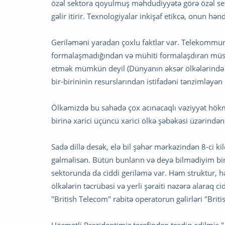
özəl sektora qoyulmuş məhdudiyyətə görə özəl se
gəlir itirir. Texnologiyalar inkişaf etikcə, onun hən
Geriləməni yaradan çoxlu faktlar var. Telekommuni
formalaşmadığından və mühiti formalaşdıran müst
etmək mümkün deyil (Dünyanın əksər ölkələrində 
bir-birininin resurslarından istifadəni tənzimləyə
Ölkəmizdə bu sahədə çox acınacaqlı vəziyyət hökm 
birinə xarici üçüncü xarici ölkə şəbəkəsi üzərində
Sadə dillə desək, elə bil şəhər mərkəzindən 8-ci 
gəlməlisən. Bütün bunların və deyə bilmədiyim bi
sektorunda da ciddi geriləmə var. Həm struktur, h
ölkələrin təcrübəsi və yerli şəraiti nəzərə alaraq 
"British Telecom" rabitə operatorun gəlirləri "Brit