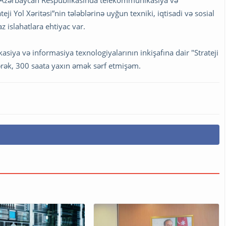
 "Azərbaycan Respublikasında telekommunikasiya və
eji Yol Xəritəsi”nin tələblərinə uyğun texniki, iqtisadi və sosial
 islahatlara ehtiyac var.
ya və informasiya texnologiyalarının inkişafına dair "Strateji
dərək, 300 saata yaxın əmək sərf etmişəm.