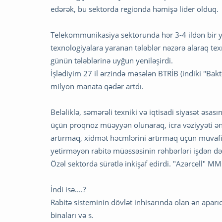
edərək, bu sektorda regionda həmişə lider olduq.
Telekommunikasiya sektorunda hər 3-4 ildən bir y
texnologiyalara yaranan tələblər nəzərə alaraq texno
günün tələblərinə uyğun yeniləşirdi.
İşlədiyim 27 il ərzində məsələn BTRİB (indiki "Ba
milyon manata qədər artdı.
Beləliklə, səmərəli texniki və iqtisadi siyasət əsası
üçün proqnoz müəyyən olunaraq, icra vəziyyəti ən a
artırmaq, xidmət həcmlərini artırmaq üçün müvafiq
yetirməyən rabitə müəssəsinin rəhbərləri işdən də
Özəl sektorda sürətlə inkişaf edirdi. "Azərcell" MM
İndi isə....?
Rabitə sisteminin dövlət inhisarında olan ən aparı
binaları və s.