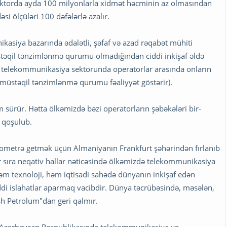
ktorda ayda 100 milyonlarla xidmət həcminin az olmasından
dəsi ölçüləri 100 dəfələrlə azalır.
kasiya bazarında ədalətli, şəfaf və azad rəqabət mühiti
əqil tənzimlənmə qurumu olmadığından ciddi inkişaf əldə
telekommunikasiya sektorunda operatorlar arasında onların
n müstəqil tənzimlənmə qurumu fəaliyyət göstərir).
sürür. Hətta ölkəmizdə bəzi operatorların şəbəkələri bir-
n qoşulub.
kilometrə getmək üçün Almaniyanın Frankfurt şəhərindən fırlanıb
r sıra neqativ hallar nəticəsində ölkəmizdə telekommunikasiya
əm texnoloji, həm iqtisadi sahədə dünyanın inkişaf edən
ciddi islahatlar aparmaq vacibdir. Dünya təcrübəsində, məsələn,
ish Petrolum"dan geri qalmır.