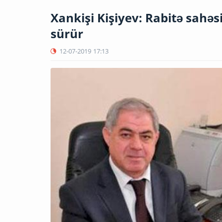
Xankişi Kişiyev: Rabitə sahə
sürür
12-07-2019
17:13