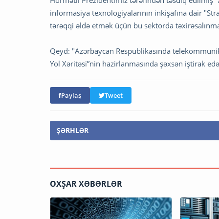
Hörmətli Prezidentimiz tərəfindən təsdiq edilmiş
informasiya texnologiyalarının inkişafına dair "Strat
tərəqqi əldə etmək üçün bu sektorda təxirəsalınmaz
Qeyd: "Azərbaycan Respublikasında telekommunikasi
Yol Xəritəsi”nin hazirlanmasında şəxsən iştirak e
Paylaş
Tweet
ŞƏRHLƏR
OXŞAR XƏBƏRLƏR