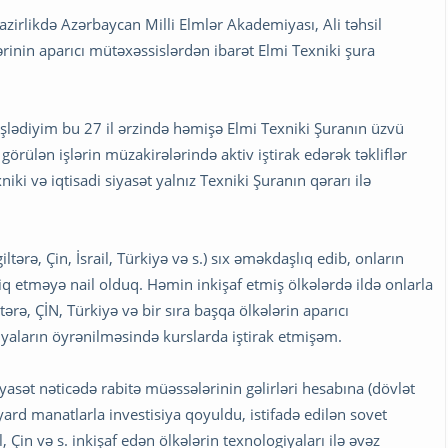
zirlikdə Azərbaycan Milli Elmlər Akademiyası, Ali təhsil
rinin aparıcı mütəxəssislərdən ibarət Elmi Texniki şura
şlədiyim bu 27 il ərzində həmişə Elmi Texniki Şuranın üzvü
ülən işlərin müzakirələrində aktiv iştirak edərək təkliflər
ki və iqtisadi siyasət yalnız Texniki Şuranın qərarı ilə
ltərə, Çin, İsrail, Türkiyə və s.) sıx əməkdaşlıq edib, onların
biq etməyə nail olduq. Həmin inkişaf etmiş ölkələrdə ildə onlarla
tərə, ÇİN, Türkiyə və bir sıra başqa ölkələrin aparıcı
iyaların öyrənilməsində kurslarda iştirak etmişəm.
iyasət nəticədə rabitə müəssələrinin gəlirləri hesabına (dövlət
rd manatlarla investisiya qoyuldu, istifadə edilən sovet
 Çin və s. inkişaf edən ölkələrin texnologiyaları ilə əvəz