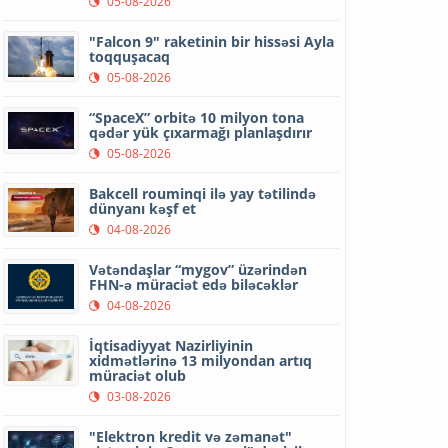
05-08-2026
"Falcon 9" raketinin bir hissəsi Ayla
toqquşacaq
05-08-2026
“SpaceX” orbitə 10 milyon tona
qədər yük çıxarmağı planlaşdırır
05-08-2026
Bakcell rouminqi ilə yay tətilində
dünyanı kəşf et
04-08-2026
Vətəndaşlar “mygov” üzərindən
FHN-ə müraciət edə biləcəklər
04-08-2026
İqtisadiyyat Nazirliyinin
xidmətlərinə 13 milyondan artıq
müraciət olub
03-08-2026
"Elektron kredit və zəmanət"