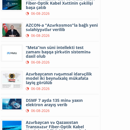
Fiber-Optik Kabel Xəttinin çəkilişi
başa çatıb
06-08-2026
AZCON-a "Azərkosmos"la bağlı yeni
səlahiyyətlər verilib
06-08-2026
“Meta”nın süni intellekti test
zamanı başqa şirkətin sisteminə
daxil olub
06-08-2026
Azərbaycanın rəqəmsal idarəçilik
model iki beynəlxalq mükafata
layiq görülüb
06-08-2026
DSMF 7 ayda 135 minə yaxın
elektron arayış verib
06-08-2026
Azərbaycan və Qazaxıstan
Transxəzər Fiber-Optik Kabel