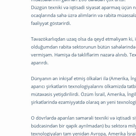
Düzgün texniki və iqtisadi siyasət aparmaq üçün na
ocaqlarında sahə üzrə alimlərin və rabitə müəssələ
fəaliyyət göstərirdi.
Təvəzökarlıqdan uzaq olsa da qeyd etməliyəm ki, i
olduğumdan rabitə sektorunun bütün sahələrində gör
vermişəm. Həmişə də təkliflərim nəzərə alınıb. Texni
aparırdı.
Dünyanın ən inkişaf etmiş ölkələri ilə (Amerika, İngi
aparıcı şirkətlərin texnologiyalarını ölkəmizdə tət
mütəxəsis yetişdirilirdi. Özüm İsrail, Amerika, İngil
şirkətlərində ezamiyyətdə olaraq ən yeni texnolog
O dövrlərdə aparılan səmərəli texniki və iqtisadi s
büdcəsindən bir qəpik ayrılmadan) bu sektora milya
texnologiyaları tam yenidən Avropa, Amerika İsrail,