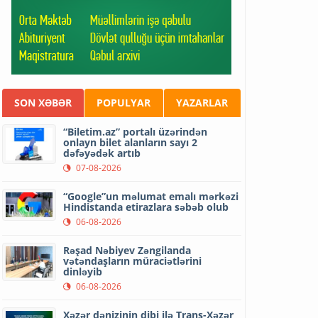
SON XƏBƏR
POPULYAR
YAZARLAR
“Biletim.az” portalı üzərindən
onlayn bilet alanların sayı 2
dəfəyədək artıb
07-08-2026
“Google”un məlumat emalı mərkəzi
Hindistanda etirazlara səbəb olub
06-08-2026
Rəşad Nəbiyev Zəngilanda
vətəndaşların müraciətlərini
dinləyib
06-08-2026
Xəzər dənizinin dibi ilə Trans-Xəzər