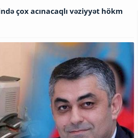
sində çox acınacaqlı vəziyyət hökm