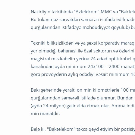
Nazirliyin tərkibində "Aztelekom" MMC və "Baktel
Bu tükənməz sərvətdən səmərəli istifadə edilmədiyi
qurğularından istifadəyə məhdudiyyət qoyulub) bu i
Texniki biliksizlikdən və ya şəxsi korparativ mar
yer olmadığı bəhanəsi ilə özəl sektorun və özlərini
magistral mis kabelin yerinə 24 ədəd optik kabel
kanalından ayda minimum 24x100 = 2400 manat (bi
görə provoyderin aylıq ödədiyi vəsait minimum 10
Bakı şəhərində yeraltı on min kilometrlərlə 100 mm
qurğularından səmərəli istifadə olunmur. Bundan
(ayda 24 milyon) gəlir əldə etmək olar. Amma ind
min manatdır.
Belə ki, "Baktelekom" təkcə qeyd etiyim bir pozisi