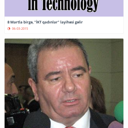
8 Martla birgə, "İKT qadınlar" layihəsi gəlir
06-03-2015