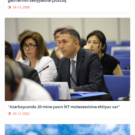
gəlirlərinin səviyyəsinə çatacaq
24-12-2008
"Azərbaycanda 20 minə yaxın İKT mütəxəssisinə ehtiyac var"
20-12-2022