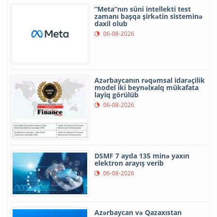
“Meta”nın süni intellekti test
zamanı başqa şirkətin sisteminə
daxil olub
06-08-2026
Azərbaycanın rəqəmsal idarəçilik
model iki beynəlxalq mükafata
layiq görülüb
06-08-2026
DSMF 7 ayda 135 minə yaxın
elektron arayış verib
06-08-2026
Azərbaycan və Qazaxıstan