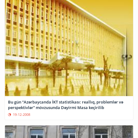
Bu gün “Azərbaycanda İKT statistikası: reallıq, problemlər və
perspektivlər” mövzusunda Dəyirmi Masa keçirilib
19-12-2008