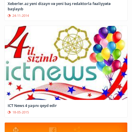
Xeberler.az yeni dizayn və yeni baş redaktorla fəaliyyətə
başlayıb
24-11-2014
ICT News 4 yaşını qeyd edir
18-05-2015