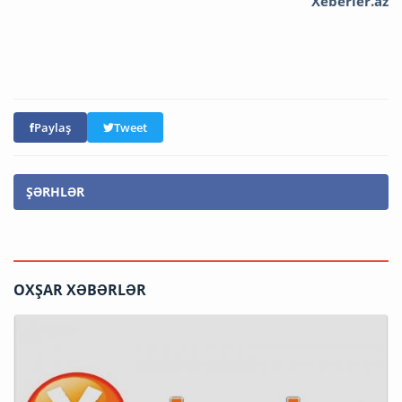
Xeberler.az
Paylaş
Tweet
ŞƏRHLƏR
OXŞAR XƏBƏRLƏR