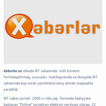
Xeberler.az
ölkədə İKT sahəsində milli kontent
formalaşdırmaq, oxucuları Azərbaycanda və dünyada İKT
sahəsində baş verən yeniliklərlə tanış etmək məqsədilə
yaradılıb.
İKT xəbər portalı 2006-cı ildə çap formada fəaliyyətə
başlayan “Online” Jurnalının elektron versiyası olaraq 22