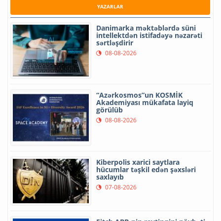
YAZARLAR
Danimarka məktəblərdə süni
intellektdən istifadəyə nəzarəti
sərtləşdirir
08-08-2026
“Azərkosmos”un KOSMİK
Akademiyası mükafata layiq
görülüb
08-08-2026
Kiberpolis xarici saytlara
hücumlar təşkil edən şəxsləri
saxlayıb
07-08-2026