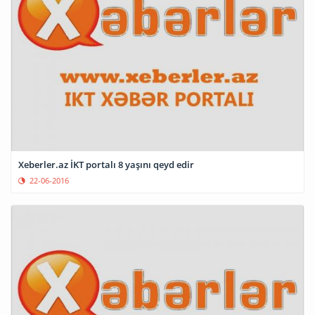
Xeberler.az İKT portalı 8 yaşını qeyd edir
22-06-2016