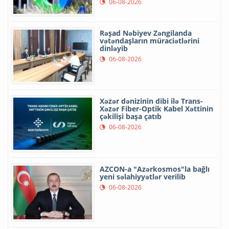
06-08-2026
Rəşad Nəbiyev Zəngilanda
vətəndaşların müraciətlərini
dinləyib
06-08-2026
Xəzər dənizinin dibi ilə Trans-
Xəzər Fiber-Optik Kabel Xəttinin
çəkilişi başa çatıb
06-08-2026
AZCON-a "Azərkosmos"la bağlı
yeni səlahiyyətlər verilib
06-08-2026