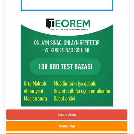
SON XƏBƏR
POPULYAR