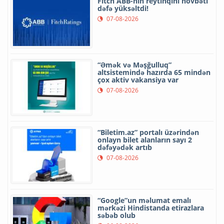
Fitch ABB-nin reytinqini növbəti
dəfə yüksəltdi!
07-08-2026
“Əmək və Məşğulluq”
altsistemində hazırda 65 mindən
çox aktiv vakansiya var
07-08-2026
“Biletim.az” portalı üzərindən
onlayn bilet alanların sayı 2
dəfəyədək artıb
07-08-2026
“Google”un məlumat emalı
mərkəzi Hindistanda etirazlara
səbəb olub