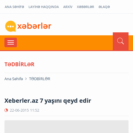
ANA SƏHİFƏ
LAYİHƏ HAQQINDA
ARXİV
XƏBƏRLƏR
ƏLAQƏ
TƏDBİRLƏR
Ana Səhifə
TƏDBİRLƏR
Xeberler.az 7 yaşını qeyd edir
22-06-2015
11:52