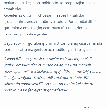
məlumatları, keçirilən tədbirlərin fotoreportajlarını əldə
etmək olar.
Xeberler.az ölkənin İKT bazarının spesifik sahələrinin
işıqlandırılmasında mühüm yer tutur. Portal müxtəlif İT
qurumlarla əməkdaşlıq edir, müxtlif İT tədbirlərdə
informasiya dəstəyi göstərir.
Qeyd edək ki, görülən işlərin nəticəsi olaraq qısa zamanda
portal öz ətrafına geniş oxucu auditoriyası toplaya bilib.
Ölkədə İKT üzrə çoxsaylı rubrikalar və layihələr, analitik
yazılar, araşdırmalar və müsahibələr, İKT üzrə maraqlı
reportajlar, milli startapların inkişafı, İKT-nin müxtəlif sahələri
ilə bağlı sorğular, Elektron Hökumət quruculuğu, İKT
sahəsində qanunvericilik və s. bütün bunlar Xeberler.az
portalının əsas fəaliyyət istiqamətləridir.