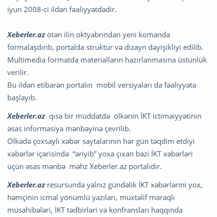
iyun 2008-ci ildən fəaliyyətdədir.
Xeberler.az
ötən ilin oktyabrından yeni komanda
formalaşdırıb, portalda struktur və dizayn dəyişikliyi edilib.
Multimedia formatda materialların hazırlanmasına üstünlük
verilir.
Bu ildən etibarən portalın mobil versiyaları da fəaliyyətə
başlayıb.
Xeberler.az
qısa bir müddətdə ölkənin İKT ictimaiyyətinin
əsas informasiya mənbəyinə çevrilib.
Ölkədə çoxsaylı xəbər saytalarının hər gün təqdim etdiyi
xəbərlər içərisində “əriyib” yoxa çıxan bəzi İKT xəbərləri
üçün əsas mənbə məhz Xeberler.az portalıdır.
Xeberler.az
resursunda yalnız gündəlik İKT xəbərlərini yox,
həmçinin icmal yönümlü yazıları, müxtəlif maraqlı
müsahibələri, İKT tədbirləri və konfransları haqqında