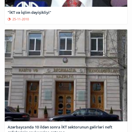
"İKT və İqlim dəyişikliyi"
25-11-2010
Azərbaycanda 10 ildən sonra İKT sektorunun gəlirləri neft