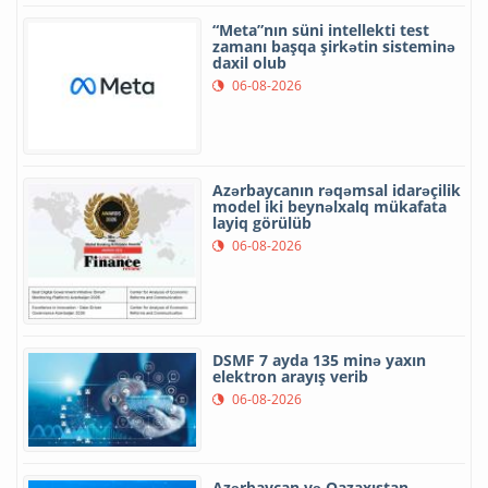
“Meta”nın süni intellekti test
zamanı başqa şirkətin sisteminə
daxil olub
06-08-2026
Azərbaycanın rəqəmsal idarəçilik
model iki beynəlxalq mükafata
layiq görülüb
06-08-2026
DSMF 7 ayda 135 minə yaxın
elektron arayış verib
06-08-2026
Azərbaycan və Qazaxıstan