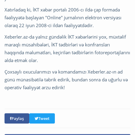
Xatırladaq ki, İKT xəbər portalı 2006-cı ildə çap formada
fəaliyyətə başlayan "Online" jurnalının elektron versiyası
olaraq 22 iyun 2008-ci ildən fəaliyyətdədir.
Xeberler.az-da yalnız gündəlik İKT xəbərlərini yox, müxtəlif
maraqlı müsahibələri, İKT tədbirləri və konfransları
haqqında məlumatları, keçirilən tədbirlərin fotoreportajlarını
əldə etmək olar.
Çoxsaylı oxucularımızı və komandamızı Xeberler.az-ın ad
günü münasibətilə təbrik edirik, bundan sonra da uğurlu və
operativ fəaliyyət arzu edirik!
Paylaş
Tweet