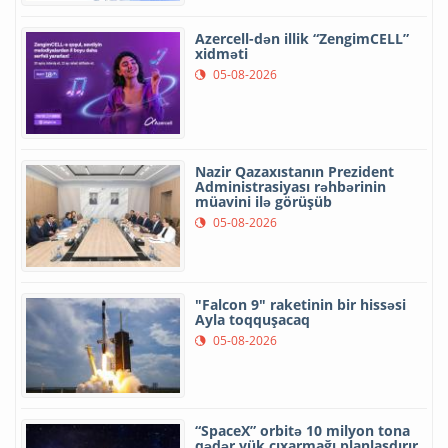
Azercell-dən illik “ZengimCELL”
xidməti
05-08-2026
Nazir Qazaxıstanın Prezident
Administrasiyası rəhbərinin
müavini ilə görüşüb
05-08-2026
"Falcon 9" raketinin bir hissəsi
Ayla toqquşacaq
05-08-2026
“SpaceX” orbitə 10 milyon tona
qədər yük çıxarmağı planlaşdırır