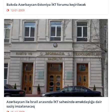
Bakıda Azərbaycan-Estoniya İKT forumu keçiriləcək
12-01-2009
Azərbaycan ilə İsrail arasında İKT sahəsində əməkdaşlığa dair
saziş imzalanacaq
15-12-2008