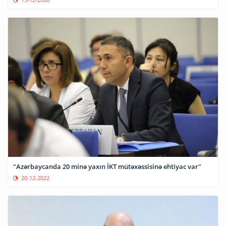
"Azərbaycanda 20 minə yaxın İKT mütəxəssisinə ehtiyac var"
20-12-2022