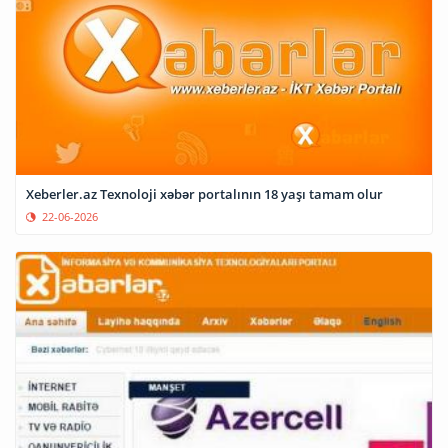
Xeberler.az Texnoloji xəbər portalının 18 yaşı tamam olur
22-06-2026