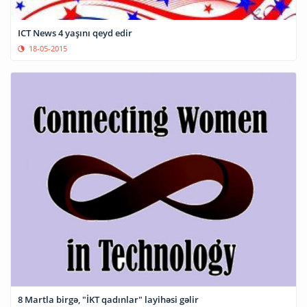
ICT News 4 yaşını qeyd edir
18-05-2015
8 Martla birgə, "İKT qadınlar" layihəsi gəlir