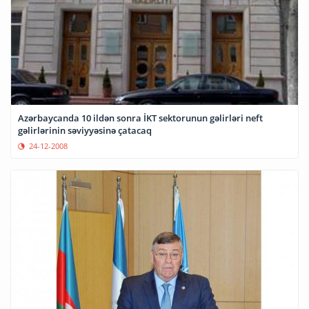
Azərbaycanda 10 ildən sonra İKT sektorunun gəlirləri neft
gəlirlərinin səviyyəsinə çatacaq
24-12-2008