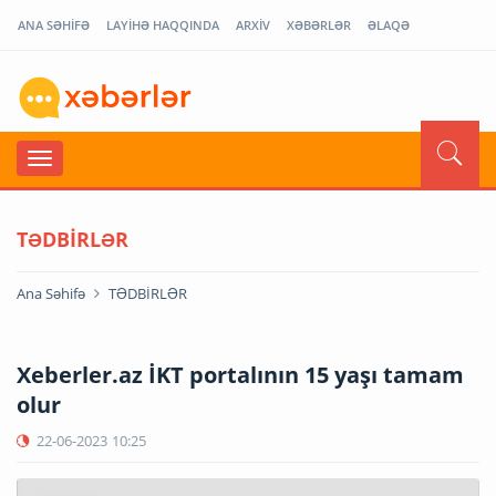
ANA SƏHİFƏ
LAYİHƏ HAQQINDA
ARXİV
XƏBƏRLƏR
ƏLAQƏ
TƏDBİRLƏR
Ana Səhifə
TƏDBİRLƏR
Xeberler.az İKT portalının 15 yaşı tamam
olur
22-06-2023
10:25