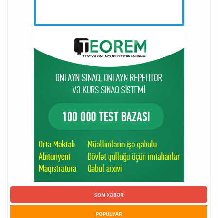
SON XƏBƏR
POPULYAR