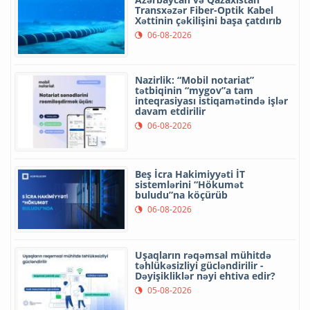
Transxəzər Fiber-Optik Kabel
Xəttinin çəkilişini başa çatdırıb
06-08-2026
Nazirlik: “Mobil notariat”
tətbiqinin “mygov”a tam
inteqrasiyası istiqamətində işlər
davam etdirilir
06-08-2026
Beş İcra Hakimiyyəti İT
sistemlərini “Hökumət
buludu”na köçürüb
06-08-2026
Uşaqların rəqəmsal mühitdə
təhlükəsizliyi gücləndirilir -
Dəyişikliklər nəyi ehtiva edir?
05-08-2026