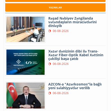
YAZARLAR
Rəşad Nəbiyev Zəngilanda
vətəndaşların müraciətlərini
dinləyib
06-08-2026
Xəzər dənizinin dibi ilə Trans-
Xəzər Fiber-Optik Kabel Xəttinin
çəkilişi başa çatıb
06-08-2026
AZCON-a "Azərkosmos"la bağlı
yeni səlahiyyətlər verilib
06-08-2026