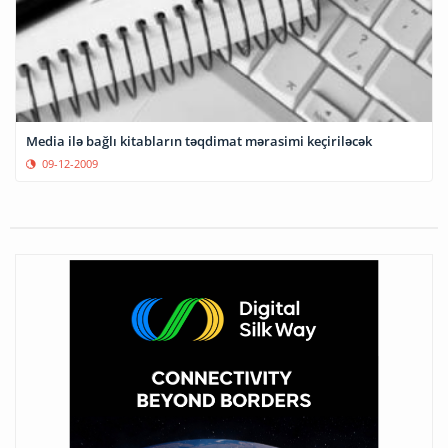
Media ilə bağlı kitabların təqdimat mərasimi keçiriləcək
09-12-2009