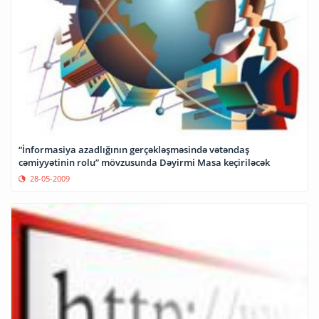
“İnformasiya azadlığının gerçəkləşməsində vətəndaş
cəmiyyətinin rolu” mövzusunda Dəyirmi Masa keçiriləcək
28-05-2009