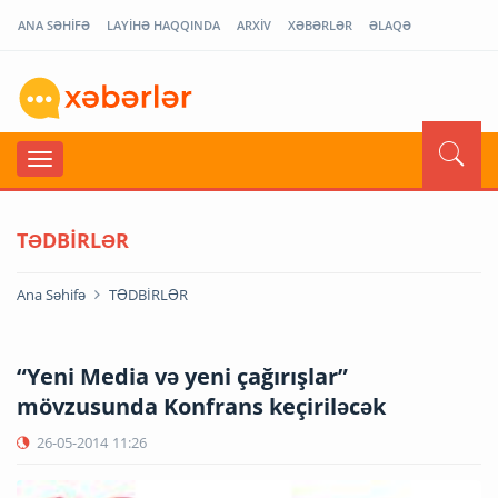
ANA SƏHİFƏ
LAYİHƏ HAQQINDA
ARXİV
XƏBƏRLƏR
ƏLAQƏ
TƏDBİRLƏR
Ana Səhifə
TƏDBİRLƏR
“Yeni Media və yeni çağırışlar”
mövzusunda Konfrans keçiriləcək
26-05-2014
11:26