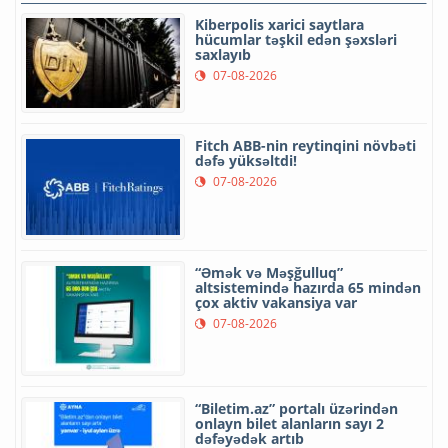
Kiberpolis xarici saytlara
hücumlar təşkil edən şəxsləri
saxlayıb
07-08-2026
Fitch ABB-nin reytinqini növbəti
dəfə yüksəltdi!
07-08-2026
“Əmək və Məşğulluq”
altsistemində hazırda 65 mindən
çox aktiv vakansiya var
07-08-2026
“Biletim.az” portalı üzərindən
onlayn bilet alanların sayı 2
dəfəyədək artıb