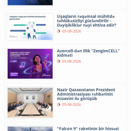
Uşaqların rəqəmsal mühitdə
təhlükəsizliyi gücləndirilir -
Dəyişikliklər nəyi ehtiva edir?
05-08-2026
Azercell-dən illik “ZengimCELL”
xidməti
05-08-2026
Nazir Qazaxıstanın Prezident
Administrasiyası rəhbərinin
müavini ilə görüşüb
05-08-2026
"Falcon 9" raketinin bir hissəsi