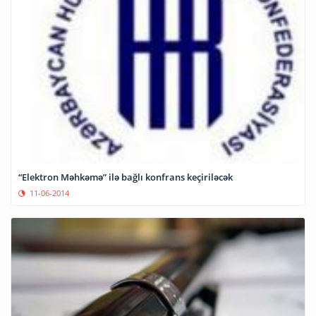
“Elektron Məhkəmə” ilə bağlı konfrans keçiriləcək
11-06-2014