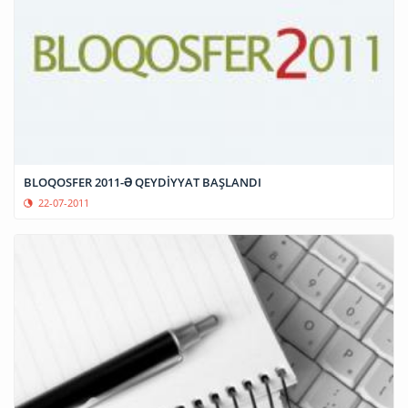
BLOQOSFER 2011-Ə QEYDİYYAT BAŞLANDI
22-07-2011