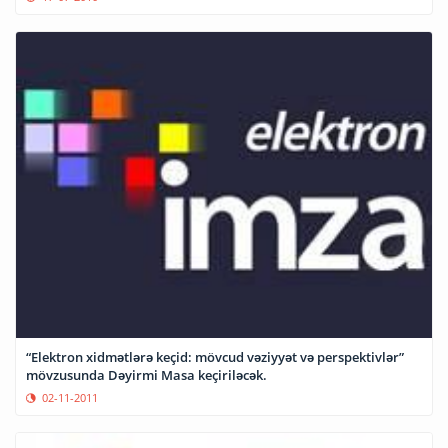
“Elektron xidmətlərə keçid: mövcud vəziyyət və perspektivlər”
mövzusunda Dəyirmi Masa keçiriləcək.
02-11-2011