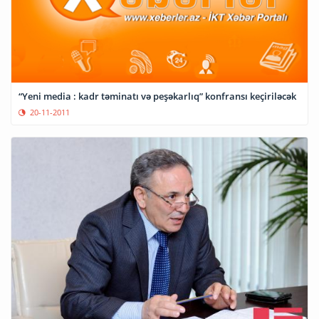
“Yeni media : kadr təminatı və peşəkarlıq” konfransı keçiriləcək
20-11-2011