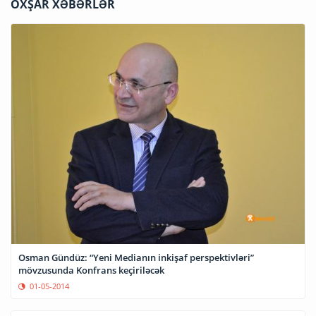
OXŞAR XƏBƏRLƏR
Osman Gündüz: “Yeni Medianın inkişaf perspektivləri”
mövzusunda Konfrans keçiriləcək
01-05-2014