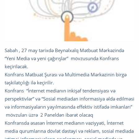
Sabah , 27 may tarixdə Beynəlxalq Mətbuat Mərkəzində
“Yeni Media və yeni çağırışlar” mövzusunda Konfrans
keçiriləcək.
Konfrans Mətbuat Şurası və Multimedia Mərkəzinin birgə
təşkilatçılığı ilə keçirilir.
Konfrans “İnternet medianın inkişaf tendensiyası və
perspektivlər” və “Sosial mediadan informasiya əldə edilməsi
və informasiyaların yayılmasında effektiv istifadə imkanları”
mövzuları üzrə 2 Paneldən ibarət olacaq
Konfransda əsasən İnternet medianın vəziyyəti, İnternet
media qurumlarına dövlət dəstəyi və reklam, sosial mediada
ictimai informasiyaların açıqlanması, sosial mediada və