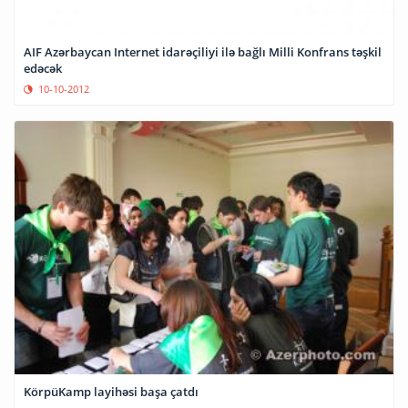
AIF Azərbaycan Internet idarəçiliyi ilə bağlı Milli Konfrans təşkil
edəcək
10-10-2012
KörpüKamp layihəsi başa çatdı