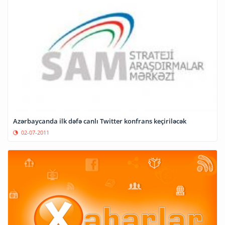
Azərbaycanda ilk dəfə canlı Twitter konfrans keçiriləcək
02-07-2011