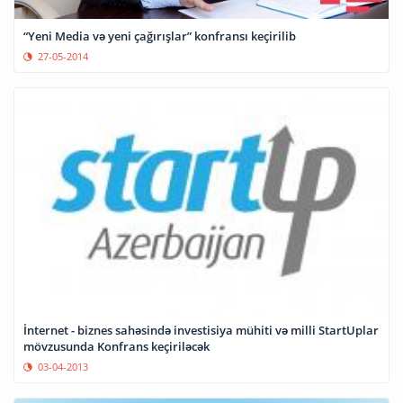
“Yeni Media və yeni çağırışlar” konfransı keçirilib
27-05-2014
İnternet - biznes sahəsində investisiya mühiti və milli StartUplar
mövzusunda Konfrans keçiriləcək
03-04-2013