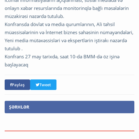
onlayn xəbər resurslarında monitorinqlə bağlı məsələlərin
müzakirəsi nəzərdə tutulub.
Konfransda dövlət və media qurumlarının, Ali təhsil
müəssisələrinin və İnternet biznes sahəsinin nümayəndələri,
Yeni media mütəxəssisləri və ekspertlərin iştirakı nəzərdə
tutulub .
Konfrans 27 may tarixdə, saat 10-da BMM-də öz işinə
başlayacaq
Paylaş
Tweet
ŞƏRHLƏR