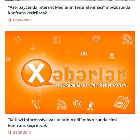
“Azərbaycanda İnternet Medianın Tənzimlənməsi” mövzusunda
konfrans keçiriləcək
02-06-2009
“Kütləvi informasiya vasitələrinin dili” mövzusunda elmi
konfrans keçiriləcək
24-06-2010