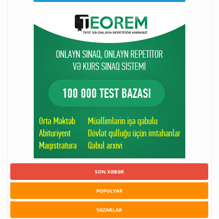
SON XƏBƏR
POPULYAR
YAZARLAR