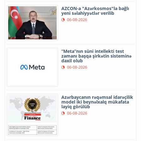
AZCON-a "Azərkosmos"la bağlı
yeni səlahiyyətlər verilib
06-08-2026
“Meta”nın süni intellekti test
zamanı başqa şirkətin sisteminə
daxil olub
06-08-2026
Azərbaycanın rəqəmsal idarəçilik
model iki beynəlxalq mükafata
layiq görülüb
06-08-2026