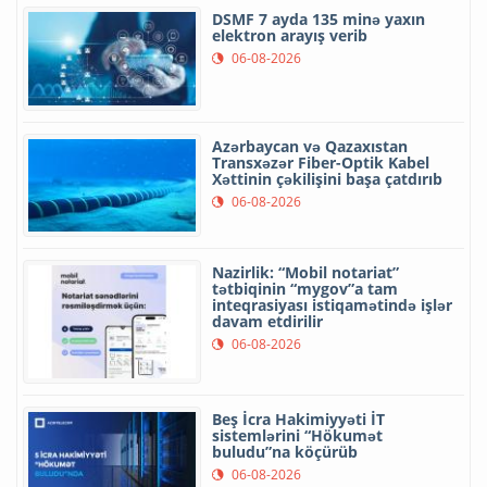
DSMF 7 ayda 135 minə yaxın
elektron arayış verib
06-08-2026
Azərbaycan və Qazaxıstan
Transxəzər Fiber-Optik Kabel
Xəttinin çəkilişini başa çatdırıb
06-08-2026
Nazirlik: “Mobil notariat”
tətbiqinin “mygov”a tam
inteqrasiyası istiqamətində işlər
davam etdirilir
06-08-2026
Beş İcra Hakimiyyəti İT
sistemlərini “Hökumət
buludu”na köçürüb
06-08-2026