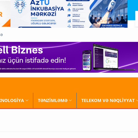
QƏ
XNOLOGİYA
TƏNZİMLƏMƏ
TELEKOM VƏ NƏQLİYYAT