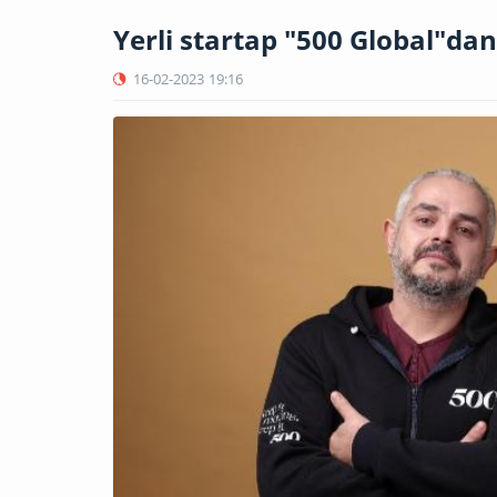
Yerli startap "500 Global"dan
16-02-2023
19:16