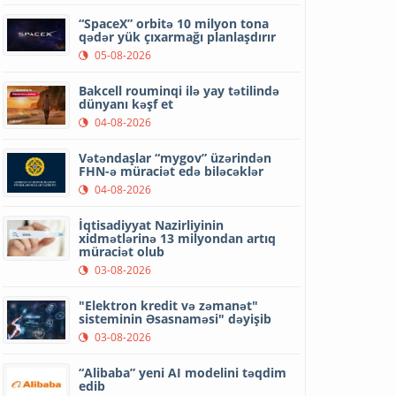
“SpaceX” orbitə 10 milyon tona
qədər yük çıxarmağı planlaşdırır
05-08-2026
Bakcell rouminqi ilə yay tətilində
dünyanı kəşf et
04-08-2026
Vətəndaşlar “mygov” üzərindən
FHN-ə müraciət edə biləcəklər
04-08-2026
İqtisadiyyat Nazirliyinin
xidmətlərinə 13 milyondan artıq
müraciət olub
03-08-2026
"Elektron kredit və zəmanət"
sisteminin Əsasnaməsi" dəyişib
03-08-2026
“Alibaba” yeni AI modelini təqdim
edib