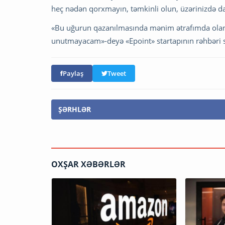
heç nədən qorxmayın, təmkinli olun, üzərinizdə daim
«Bu uğurun qazanılmasında mənim ətrafımda olan b
unutmayacam»-deyə «Epoint» startapının rəhbəri so
Paylaş
Tweet
ŞƏRHLƏR
OXŞAR XƏBƏRLƏR