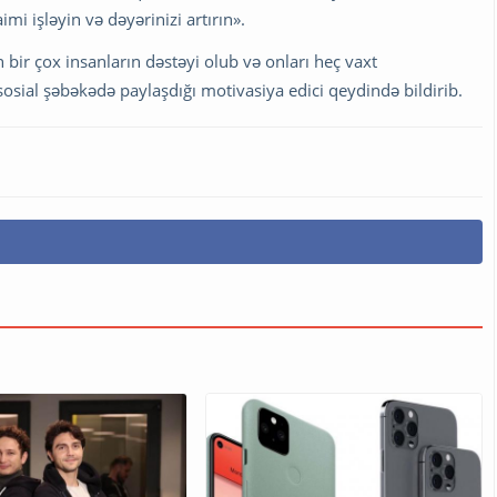
i işləyin və dəyərinizi artırın».
ir çox insanların dəstəyi olub və onları heç vaxt
sial şəbəkədə paylaşdığı motivasiya edici qeydində bildirib.