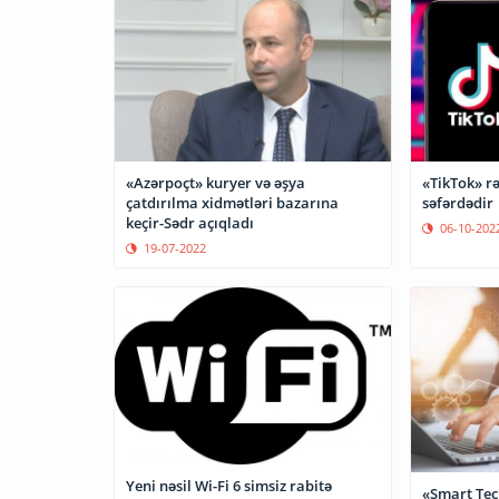
«Azərpoçt» kuryer və əşya
«TikTok» r
çatdırılma xidmətləri bazarına
səfərdədir
keçir-Sədr açıqladı
06-10-202
19-07-2022
Yeni nəsil Wi-Fi 6 simsiz rabitə
«Smart Tec