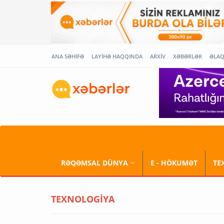
ANA SƏHİFƏ
LAYİHƏ HAQQINDA
ARXİV
XƏBƏRLƏR
ƏLA
RƏQƏMSAL DÜNYA
E - HÖKUMƏT
TE
TEXNOLOGİYA