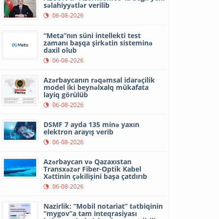
səlahiyyətlər verilib
06-08-2026
“Meta”nın süni intellekti test
zamanı başqa şirkətin sisteminə
daxil olub
06-08-2026
Azərbaycanın rəqəmsal idarəçilik
model iki beynəlxalq mükafata
layiq görülüb
06-08-2026
DSMF 7 ayda 135 minə yaxın
elektron arayış verib
06-08-2026
Azərbaycan və Qazaxıstan
Transxəzər Fiber-Optik Kabel
Xəttinin çəkilişini başa çatdırıb
06-08-2026
Nazirlik: “Mobil notariat” tətbiqinin
“mygov”a tam inteqrasiyası