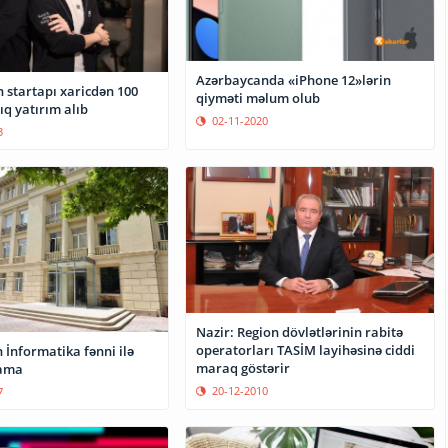
Azərbaycanda «iPhone 12»lərin
 startapı xaricdən 100
qiyməti məlum olub
ıq yatırım alıb
02-11-2020
3
Nazir: Region dövlətlərinin rabitə
operatorları TASİM layihəsinə ciddi
ilə
maraq göstərir
lama
20-12-2010
7