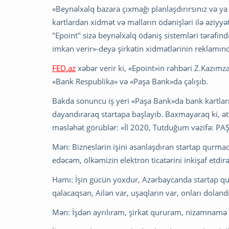
«Beynəlxalq bazara çıxmağı planlaşdırırsınız və ya
kartlardan xidmət və malların ödənişləri ilə əziyyət
"Epoint" sizə beynəlxalq ödəniş sistemləri tərəfin
imkan verir»-deyə şirkətin xidmətlərinin reklamınd
FED.az
xəbər verir ki, «Epoint»in rəhbəri Z.Kazımz
«Bank Respublika» və «Paşa Bank»da çalışıb.
Bakda sonuncu iş yeri «Paşa Bank»da bank kartlar
dayandıraraq startapa başlayıb. Baxmayaraq ki, ət
məsləhət görüblər: «İl 2020, Tutduğum vəzifə: PAŞ
Mən: Bizneslərin işini asanlaşdıran startap qurmaq 
edəcəm, ölkəmizin elektron ticatərini inkişaf etdi
Hamı: İşin gücün yoxdur, Azərbaycanda startap qu
qalacaqsan, Ailən var, uşaqların var, onları dolan
Mən: İşdən ayrılıram, şirkət qururam, nizamnamə k