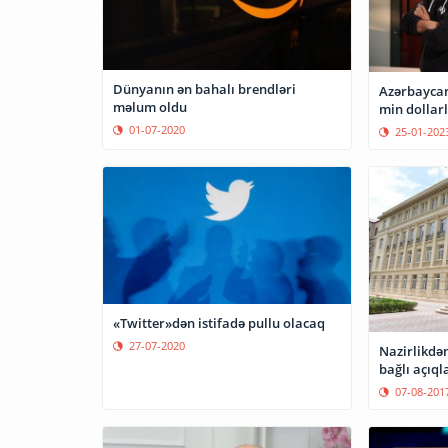
Dünyanın ən bahalı brendləri
Azərbaycan
məlum oldu
min dollarl
01-07-2020
25-01-202
«Twitter»dən istifadə pullu olacaq
27-07-2020
Nazirlikdən İnformatika fənni 
bağlı açıq
07-08-201