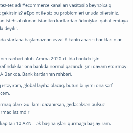
 tez-tez adi #ecommerce kanalları vasitəsilə beynəlxalq
 çəkirsiniz? #Epoint ilə siz bu problemləri unuda bilərsiniz.
dən istehsal olunan istənilən kartlardan ödənişləri qəbul emtəyə
a deyilir.
adə startapa başlamazdan əvvəl ölkənin aparıcı bankları olan
ının rəhbəri olub. Amma 2020-ci ildə bankda işini
rafındakılar ona bankda normal qazanclı işini davam etdirməyi
A Bankda, Bank kartlarının rəhbəri.
istəyirəm, global layihə olacaq, bütün biliyimi ona sərf
rəcəm.
rmaq olar? Gül kimi qazanırsan, gedəcəksən pulsuz
dırmaq lazımdır.
apitalı 10 AZN. Tək başına işləri qurmağa başlayıram.