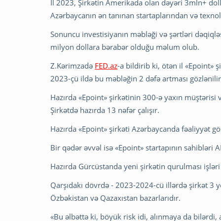
İl 2023, Şirkətin Amerikada olan dəyəri 3mln+ dol
Azərbaycanın ən tanınan startaplarından və texnoloj
Sonuncu investisiyanın məbləği və şərtləri dəqiql
milyon dollara bərabər olduğu məlum olub.
Z.Kərimzadə
FED.az
-a bildirib ki, ötən il «Epoint
2023-çü ildə bu məbləğin 2 dəfə artması gözlənilir
Hazırda «Epoint» şirkətinin 300-ə yaxın müştərisi v
Şirkətdə hazırda 13 nəfər çalışır.
Hazırda «Epoint» şirkəti Azərbaycanda fəaliyyət gös
Bir qədər əvvəl isə «Epoint» startapının sahibləri 
Hazırda Gürcüstanda yeni şirkətin qurulması işləri
Qarşıdakı dövrdə - 2023-2024-cü illərdə şirkət 3 y
Özbəkistan və Qazaxıstan bazarlarıdır.
«Bu əlbəttə ki, böyük risk idi, alınmaya da bilərdi