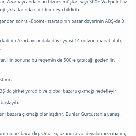
lar, Azərbaycanda olan biznes müştəri sayı 300+ Və Epoint.az
i şirkətlərindən biridir»-deyə bildirib.
əşəndən sonra «Epoint» startapının bazar dəyərinin ABŞ-da 3
» şirkətinin Azərbaycandakı dövriyyəsi 14 milyon manat olub,
.
ar. İlin sonuna bu rəqəmin də 500-ə çatacağı gözlənilir.
tərir.
ABŞ-da şirkət yaradıb və qlobal bazara çıxmağı hədəfləyir.
 başlayıb.
eni bazara çıxmağı planlaşdırır. Bunlar Gürcüstanla yanaşı,
, amma biz bacardıq. Odur ki, özünüzə və ideyalarınıza inanın,