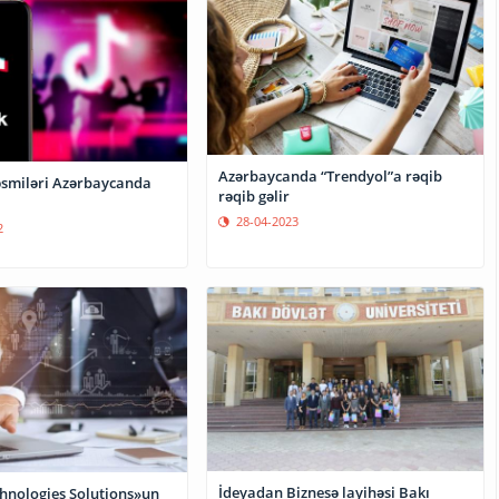
Azərbaycanda “Trendyol”a rəqib
əsmiləri Azərbaycanda
rəqib gəlir
28-04-2023
2
İdeyadan Biznesə layihəsi Bakı
hnologies Solutions»un