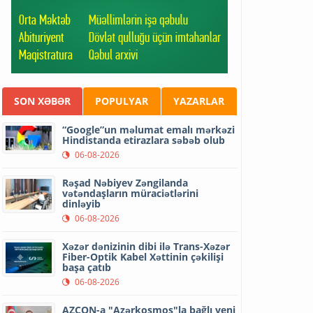
SON XƏBƏR
POPULYAR
YAZARLAR
“Google”un məlumat emalı mərkəzi
Hindistanda etirazlara səbəb olub
06-08-2026
Rəşad Nəbiyev Zəngilanda
vətəndaşların müraciətlərini
dinləyib
06-08-2026
Xəzər dənizinin dibi ilə Trans-Xəzər
Fiber-Optik Kabel Xəttinin çəkilişi
başa çatıb
06-08-2026
AZCON-a "Azərkosmos"la bağlı yeni