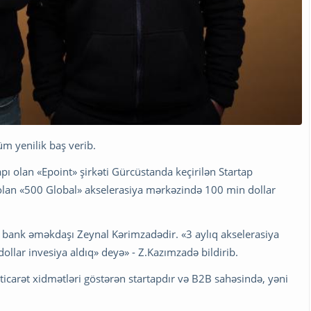
m yenilik baş verib.
apı olan «Epoint» şirkəti Gürcüstanda keçirilən Startap
olan «500 Global» akselerasiya mərkəzində 100 min dollar
ş bank əməkdaşı Zeynal Kərimzadədir. «3 aylıq akselerasiya
lar invesiya aldıq» deyə» - Z.Kazımzadə bildirib.
n ticarət xidmətləri göstərən startapdır və B2B sahəsində, yəni