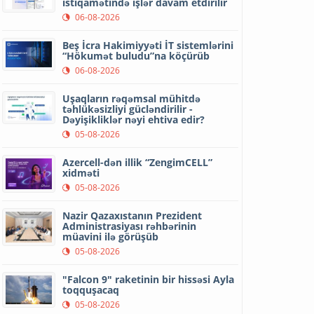
istiqamətində işlər davam etdirilir
06-08-2026
Beş İcra Hakimiyyəti İT sistemlərini
“Hökumət buludu”na köçürüb
06-08-2026
Uşaqların rəqəmsal mühitdə
təhlükəsizliyi gücləndirilir -
Dəyişikliklər nəyi ehtiva edir?
05-08-2026
Azercell-dən illik “ZengimCELL”
xidməti
05-08-2026
Nazir Qazaxıstanın Prezident
Administrasiyası rəhbərinin
müavini ilə görüşüb
05-08-2026
"Falcon 9" raketinin bir hissəsi Ayla
toqquşacaq
05-08-2026