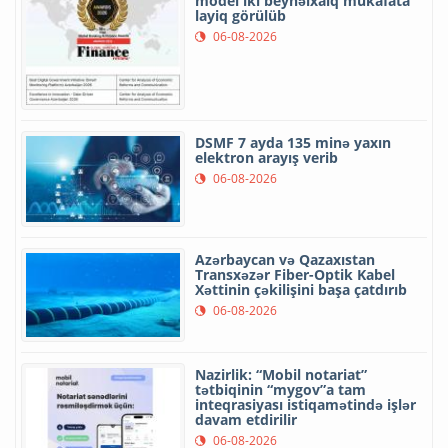
model iki beynəlxalq mükafata
layiq görülüb
06-08-2026
DSMF 7 ayda 135 minə yaxın
elektron arayış verib
06-08-2026
Azərbaycan və Qazaxıstan
Transxəzər Fiber-Optik Kabel
Xəttinin çəkilişini başa çatdırıb
06-08-2026
Nazirlik: “Mobil notariat”
tətbiqinin “mygov”a tam
inteqrasiyası istiqamətində işlər
davam etdirilir
06-08-2026