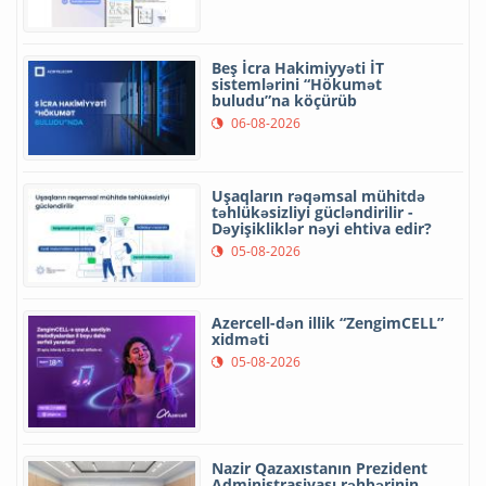
Beş İcra Hakimiyyəti İT
sistemlərini “Hökumət
buludu”na köçürüb
06-08-2026
Uşaqların rəqəmsal mühitdə
təhlükəsizliyi gücləndirilir -
Dəyişikliklər nəyi ehtiva edir?
05-08-2026
Azercell-dən illik “ZengimCELL”
xidməti
05-08-2026
Nazir Qazaxıstanın Prezident
Administrasiyası rəhbərinin