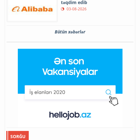
təqdim edib
03-08-2026
Bütün xəbərlər
SORĞU