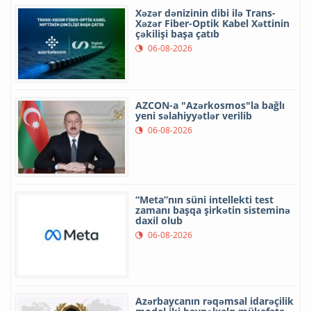
Xəzər dənizinin dibi ilə Trans-
Xəzər Fiber-Optik Kabel Xəttinin
çəkilişi başa çatıb
06-08-2026
AZCON-a "Azərkosmos"la bağlı
yeni səlahiyyətlər verilib
06-08-2026
“Meta”nın süni intellekti test
zamanı başqa şirkətin sisteminə
daxil olub
06-08-2026
Azərbaycanın rəqəmsal idarəçilik