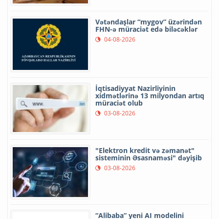
Vətəndaşlar “mygov” üzərindən
FHN-ə müraciət edə biləcəklər
04-08-2026
İqtisadiyyat Nazirliyinin
xidmətlərinə 13 milyondan artıq
müraciət olub
03-08-2026
"Elektron kredit və zəmanət"
sisteminin Əsasnaməsi" dəyişib
03-08-2026
“Alibaba” yeni AI modelini