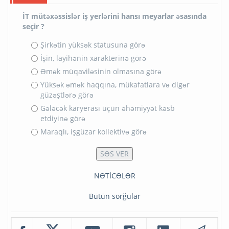
İT mütəxəssislər iş yerlərini hansı meyarlar əsasında
seçir ?
Şirkətin yüksək statusuna görə
İşin, layihənin xarakterinə görə
Əmək müqaviləsinin olmasına görə
Yüksək əmək haqqına, mükafatlara və digər
güzəştlərə görə
Gələcək karyerası üçün əhəmiyyət kəsb
etdiyinə görə
Maraqlı, işgüzar kollektivə görə
NƏTİCƏLƏR
Bütün sorğular