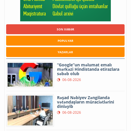
SON XƏBƏR
POPULYAR
YAZARLAR
“Google”un məlumat emalı
mərkəzi Hindistanda etirazlara
səbəb olub
06-08-2026
Rəşad Nəbiyev Zəngilanda
vətəndaşların müraciətlərini
dinləyib
06-08-2026