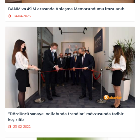
BANM və 4SİM arasında Anlaşma Memorandumu imzalanıb
14-04-2025
“Dördüncü sənaye inqilabında trendlər” mövzusunda tədbir
keçirilib
23-02-2022