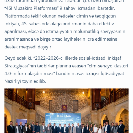
4SİM tərəfindən yaradılan və 150-dən çox üzvü birləşdirən
“4Sİ Müzakirə Platforması” 9 sahəvi icmadan ibarətdir.
Platformada təklif olunan nəticələr elmin və tədqiqatın
inkişafı, 4Sİ sahəsində əlaqələndirmənin daha effektiv
aparılması, eləcə də ictimaiyyətin məlumatlılıq səviyyəsinin
artırılmasında və birgə ortaq layihələrin icra edilməsinə
dəstək məqsədi daşıyır.
Qeyd edək ki, “2022‒2026-cı illərdə sosial-iqtisadi inkişaf
Strategiyası”nın tədbirlər planına əsasən “elm-sənaye klasteri
4.0-ın formalaşdırılması” bəndinin əsas icraçısı İqtisadiyyat
Nazirliyi təyin edilib.