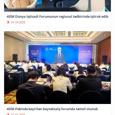
4SİM Dünya İqtisadi Forumunun regional tədbirində iştirak edib
31-10-2025
4SİM Pekində keçirilən beynəlxalq forumda təmsil olunub
21-07-2025