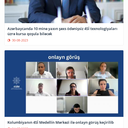
Azərbaycanda 10 minə yaxın şəxs ödənişsiz 4Sİ texnologiyaları
üzrə kursa qoşula biləcək
30-08-2023
Kolumbiyanın 4Sİ Medellín Mərkəzi ilə onlayn görüş keçirilib