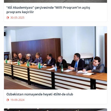
“4Sİ Akademiyası” çərçivəsində “Milli Proqram”ın açılış
proqramı keçirilir
30-05-2025
Özbəkistan nümayəndə heyəti 4SİM-də olub
19-09-2024