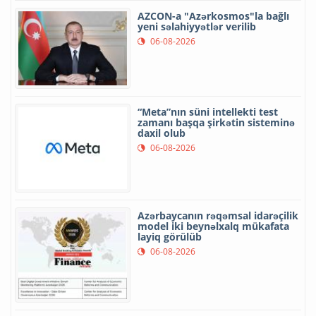
AZCON-a "Azərkosmos"la bağlı
yeni səlahiyyətlər verilib
06-08-2026
“Meta”nın süni intellekti test
zamanı başqa şirkətin sisteminə
daxil olub
06-08-2026
Azərbaycanın rəqəmsal idarəçilik
model iki beynəlxalq mükafata
layiq görülüb
06-08-2026