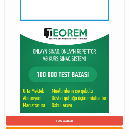
SON XƏBƏR