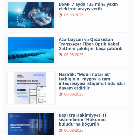
DSMF 7 ayda 135 minə yaxın
elektron arayış verib
06-08-2026
Azərbaycan və Qazaxıstan
Transxəzər Fiber-Optik Kabel
Xəttinin çəkilişini başa çatdırıb
06-08-2026
Nazirlik: “Mobil notariat”
tətbiqinin “mygov”a tam
inteqrasiyası istiqamətində işlər
davam etdirilir
06-08-2026
Beş İcra Hakimiyyəti İT
sistemlərini “Hökumət
buludu”na köçürüb
06-08-2026