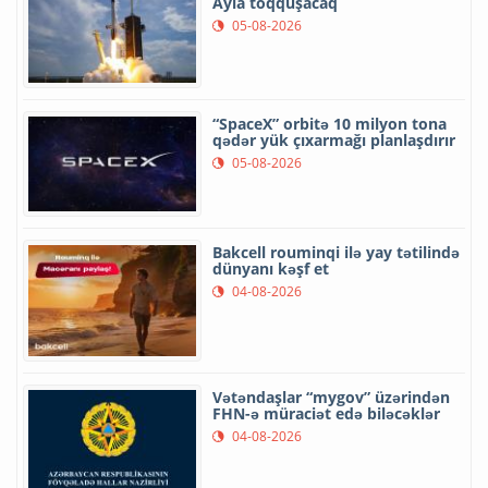
Ayla toqquşacaq
05-08-2026
“SpaceX” orbitə 10 milyon tona
qədər yük çıxarmağı planlaşdırır
05-08-2026
Bakcell rouminqi ilə yay tətilində
dünyanı kəşf et
04-08-2026
Vətəndaşlar “mygov” üzərindən
FHN-ə müraciət edə biləcəklər
04-08-2026