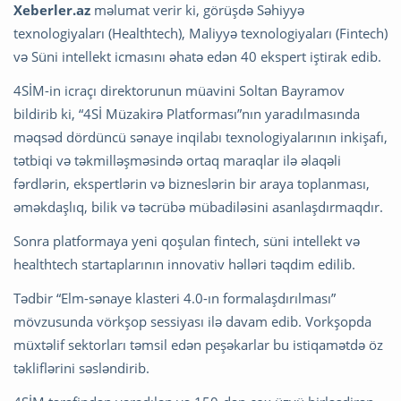
Xeberler.az
məlumat verir ki, görüşdə Səhiyyə
texnologiyaları (Healthtech), Maliyyə texnologiyaları (Fintech)
və Süni intellekt icmasını əhatə edən 40 ekspert iştirak edib.
4SİM-in icraçı direktorunun müavini Soltan Bayramov
bildirib ki, “4Sİ Müzakirə Platforması”nın yaradılmasında
məqsəd dördüncü sənaye inqilabı texnologiyalarının inkişafı,
tətbiqi və təkmilləşməsində ortaq maraqlar ilə əlaqəli
fərdlərin, ekspertlərin və bizneslərin bir araya toplanması,
əməkdaşlıq, bilik və təcrübə mübadiləsini asanlaşdırmaqdır.
Sonra platformaya yeni qoşulan fintech, süni intellekt və
healthtech startaplarının innovativ həlləri təqdim edilib.
Tədbir “Elm-sənaye klasteri 4.0-ın formalaşdırılması”
mövzusunda vörkşop sessiyası ilə davam edib. Vorkşopda
müxtəlif sektorları təmsil edən peşəkarlar bu istiqamətdə öz
təkliflərini səsləndirib.