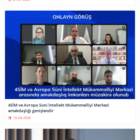
4SİM və Avropa Süni İntellekt Mükəmməlliyi Mərkəzi
əməkdaşlığı genişləndir
10-04-2026