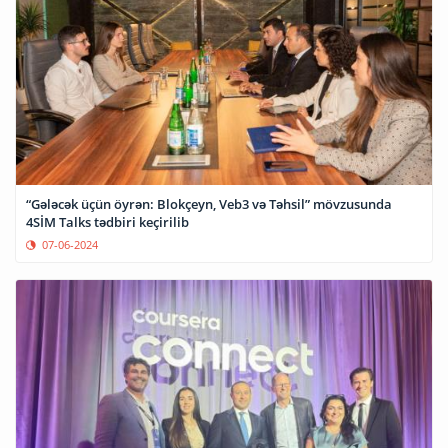
“Gələcək üçün öyrən: Blokçeyn, Veb3 və Təhsil” mövzusunda
4SİM Talks tədbiri keçirilib
07-06-2024