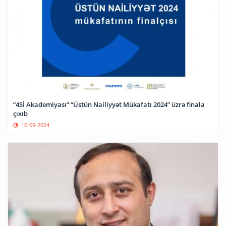
“4Sİ Akademiyası” “Üstün Nailiyyət Mükafatı 2024” üzrə finala
çıxıb
16-09-2024