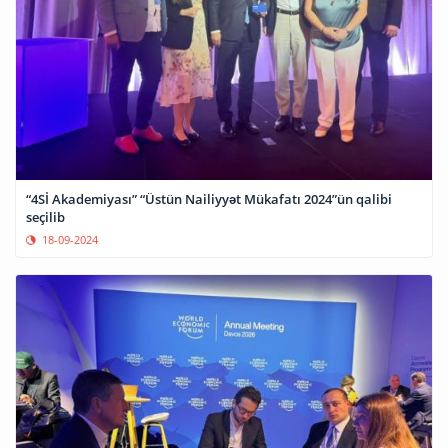
“4Sİ Akademiyası” “Üstün Nailiyyət Mükafatı 2024”ün qalibi
seçilib
18-09-2024