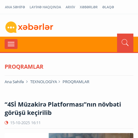
ANA SƏHİFƏ
LAYİHƏ HAQQINDA
ARXİV
XƏBƏRLƏR
ƏLAQƏ
PROQRAMLAR
Ana Səhifə
TEXNOLOGİYA
PROQRAMLAR
“4Sİ Müzakirə Platforması”nın növbəti
görüşü keçirilib
15-10-2025
16:11