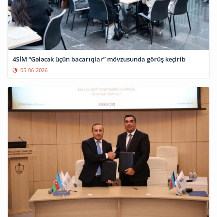
4SİM “Gələcək üçün bacarıqlar” mövzusunda görüş keçirib
05-06-2026