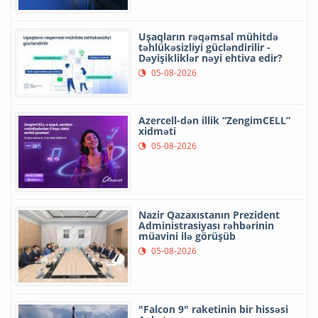
Uşaqların rəqəmsal mühitdə
təhlükəsizliyi gücləndirilir -
Dəyişikliklər nəyi ehtiva edir?
05-08-2026
Azercell-dən illik “ZengimCELL”
xidməti
05-08-2026
Nazir Qazaxıstanın Prezident
Administrasiyası rəhbərinin
müavini ilə görüşüb
05-08-2026
"Falcon 9" raketinin bir hissəsi