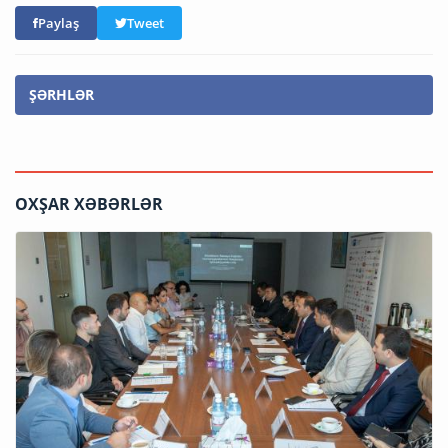
Paylaş
Tweet
ŞƏRHLƏR
OXŞAR XƏBƏRLƏR