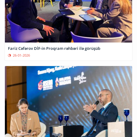
Fariz Cəfərov DİF-in Proqram rəhbəri ilə görüşüb
26-01-2026