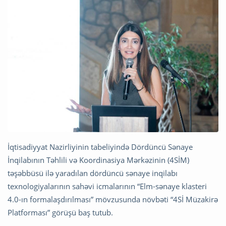
İqtisadiyyat Nazirliyinin tabeliyində Dördüncü Sənaye
İnqilabının Təhlili və Koordinasiya Mərkəzinin (4SİM)
təşəbbüsü ilə yaradılan dördüncü sənaye inqilabı
texnologiyalarının sahəvi icmalarının “Elm-sənaye klasteri
4.0-ın formalaşdırılması” mövzusunda növbəti “4Sİ Müzakirə
Platforması” görüşü baş tutub.