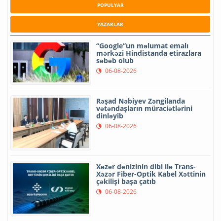
POPULYAR
YAZARLAR
“Google”un məlumat emalı
mərkəzi Hindistanda etirazlara
səbəb olub
06-08-2026
Rəşad Nəbiyev Zəngilanda
vətəndaşların müraciətlərini
dinləyib
06-08-2026
Xəzər dənizinin dibi ilə Trans-
Xəzər Fiber-Optik Kabel Xəttinin
çəkilişi başa çatıb
06-08-2026