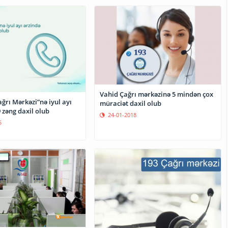
Vahid Çağrı mərkəzinə 5 mindən çox
ğrı Mərkəzi”nə iyul ayı
müraciət daxil olub
 zəng daxil olub
24-01-2018
5