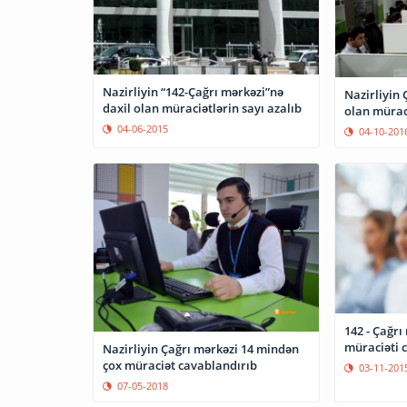
Nazirliyin “142-Çağrı mərkəzi”nə
Nazirliyin 
daxil olan müraciətlərin sayı azalıb
olan müraci
04-06-2015
04-10-201
142 - Çağrı
müraciəti 
Nazirliyin Çağrı mərkəzi 14 mindən
çox müraciət cavablandırıb
03-11-201
07-05-2018