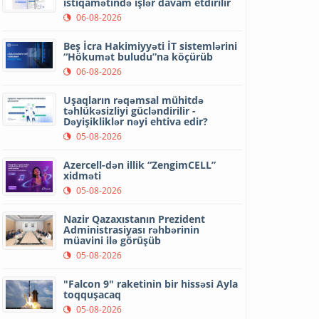
istiqamətində işlər davam etdirilir
06-08-2026
Beş İcra Hakimiyyəti İT sistemlərini
“Hökumət buludu”na köçürüb
06-08-2026
Uşaqların rəqəmsal mühitdə
təhlükəsizliyi gücləndirilir -
Dəyişikliklər nəyi ehtiva edir?
05-08-2026
Azercell-dən illik “ZengimCELL”
xidməti
05-08-2026
Nazir Qazaxıstanın Prezident
Administrasiyası rəhbərinin
müavini ilə görüşüb
05-08-2026
"Falcon 9" raketinin bir hissəsi Ayla
toqquşacaq
05-08-2026