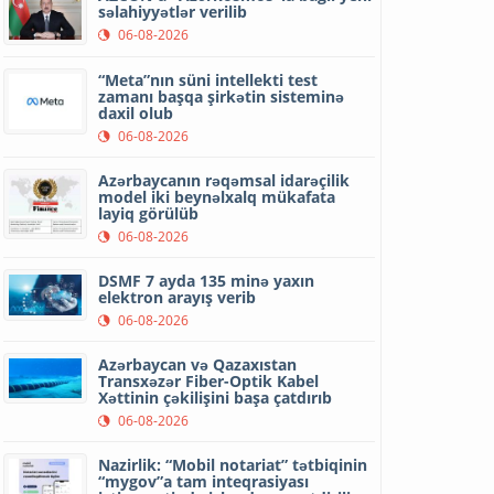
səlahiyyətlər verilib
06-08-2026
“Meta”nın süni intellekti test
zamanı başqa şirkətin sisteminə
daxil olub
06-08-2026
Azərbaycanın rəqəmsal idarəçilik
model iki beynəlxalq mükafata
layiq görülüb
06-08-2026
DSMF 7 ayda 135 minə yaxın
elektron arayış verib
06-08-2026
Azərbaycan və Qazaxıstan
Transxəzər Fiber-Optik Kabel
Xəttinin çəkilişini başa çatdırıb
06-08-2026
Nazirlik: “Mobil notariat” tətbiqinin
“mygov”a tam inteqrasiyası