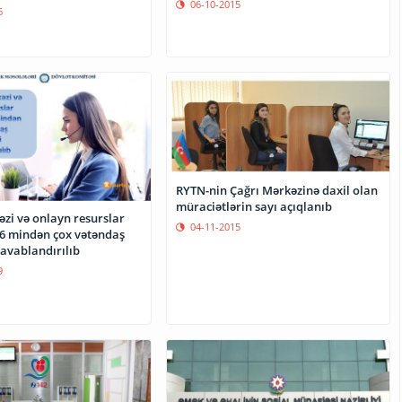
06-10-2015
6
RYTN-nin Çağrı Mərkəzinə daxil olan
müraciətlərin sayı açıqlanıb
zi və onlayn resurslar
04-11-2015
16 mindən çox vətəndaş
cavablandırılıb
9