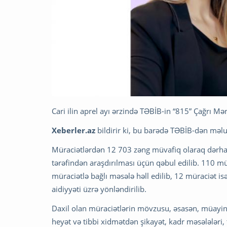
Cari ilin aprel ayı ərzində TƏBİB-in “815” Çağrı M
Xeberler.az
bildirir ki, bu barədə TƏBİB-dən məlu
Müraciətlərdən 12 703 zəng müvafiq olaraq dərhal 
tərəfindən araşdırılması üçün qəbul edilib. 110 mü
müraciətlə bağlı məsələ həll edilib, 12 müraciət i
aidiyyəti üzrə yönləndirilib.
Daxil olan müraciətlərin mövzusu, əsasən, müayinə v
heyət və tibbi xidmətdən şikayət, kadr məsələləri, t