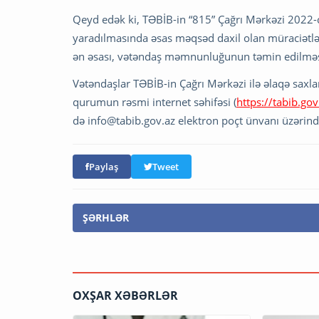
Qeyd edək ki, TƏBİB-in “815” Çağrı Mərkəzi 2022-ci
yaradılmasında əsas məqsəd daxil olan müraciətləri
ən əsası, vətəndaş məmnunluğunun təmin edilməs
Vətəndaşlar TƏBİB-in Çağrı Mərkəzi ilə əlaqə saxl
qurumun rəsmi internet səhifəsi (
https://tabib.go
də
info@tabib.gov.az
elektron poçt ünvanı üzərində
Paylaş
Tweet
ŞƏRHLƏR
OXŞAR XƏBƏRLƏR