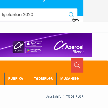
RUBRİKA
TƏDBİRLƏR
MÜSAHİBƏ
Ana Səhifə
TƏDBİRLƏR