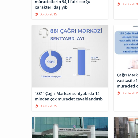
müraciətlərin 94,1 faizi sorğu
05-06-202
xarakteri daşıyıb
05-05-2015
Çağrı Mərkə
vasitəsilə 
müraciəti 
05-07-201
“881” Çağrı Mərkəzi sentyabrda 14
mindən çox müraciət cavablandırıb
09-10-2025