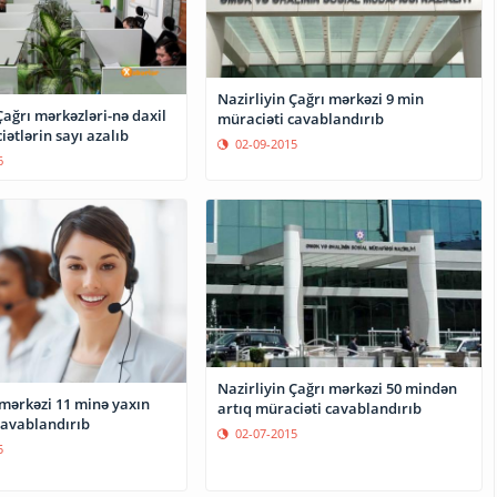
Nazirliyin Çağrı mərkəzi 9 min
Çağrı mərkəzləri-nə daxil
müraciəti cavablandırıb
ətlərin sayı azalıb
02-09-2015
6
Nazirliyin Çağrı mərkəzi 50 mindən
 mərkəzi 11 minə yaxın
artıq müraciəti cavablandırıb
cavablandırıb
02-07-2015
5