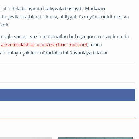
 ilin dekabr ayında fəaliyyətə başlayıb. Mərkəzin
n çevik cavablandırılması, aidiyyəti üzrə yönləndirilməsi və
idir.
amaqla yanaşı, yazılı müraciətləri birbaşa quruma təqdim edə,
v.az/vetendashlar-ucun/elektron-muraciet
), eləcə
n onlayn şəkildə müraciətlərini ünvanlaya bilərlər.