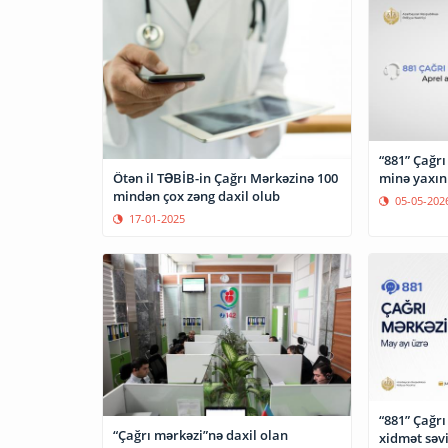
“881” Çağrı
minə yaxın
Ötən il TƏBİB-in Çağrı Mərkəzinə 100
mindən çox zəng daxil olub
05-05-202
17-01-2025
“881” Çağr
“Çağrı mərkəzi”nə daxil olan
xidmət səvi