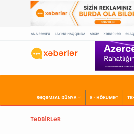
ANA SƏHİFƏ
LAYİHƏ HAQQINDA
ARXİV
XƏBƏRLƏR
ƏLA
RƏQƏMSAL DÜNYA
E - HÖKUMƏT
TE
TƏDBİRLƏR