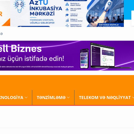
QƏ
XNOLOGİYA
TƏNZİMLƏMƏ
TELEKOM VƏ NƏQLİYYAT