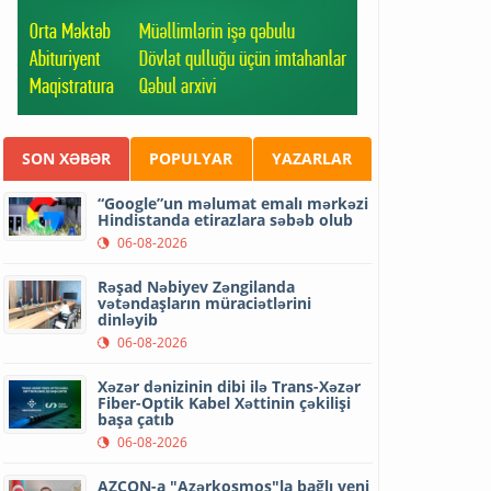
SON XƏBƏR
POPULYAR
YAZARLAR
“Google”un məlumat emalı mərkəzi
Hindistanda etirazlara səbəb olub
06-08-2026
Rəşad Nəbiyev Zəngilanda
vətəndaşların müraciətlərini
dinləyib
06-08-2026
Xəzər dənizinin dibi ilə Trans-Xəzər
Fiber-Optik Kabel Xəttinin çəkilişi
başa çatıb
06-08-2026
AZCON-a "Azərkosmos"la bağlı yeni