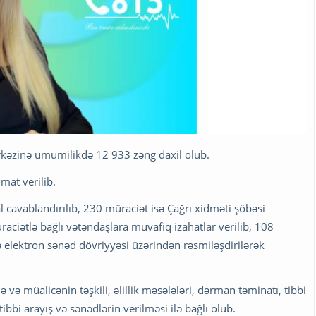
ərkəzinə ümumilikdə 12 933 zəng daxil olub.
mat verilib.
cavablandırılıb, 230 müraciət isə Çağrı xidməti şöbəsi
raciətlə bağlı vətəndaşlara müvafiq izahatlar verilib, 108
sə elektron sənəd dövriyyəsi üzərindən rəsmiləşdirilərək
ə müalicənin təşkili, əlillik məsələləri, dərman təminatı, tibbi
ibbi arayış və sənədlərin verilməsi ilə bağlı olub.