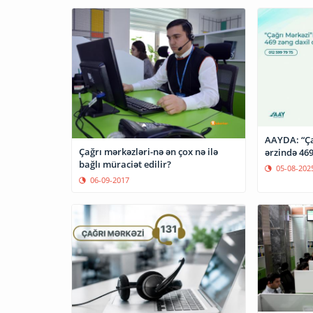
AAYDA: “Ça
Çağrı mərkəzləri-nə ən çox nə ilə
ərzində 469
bağlı müraciət edilir?
05-08-202
06-09-2017