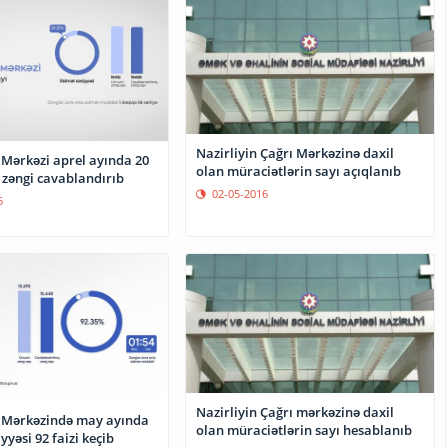
Nazirliyin Çağrı Mərkəzinə daxil
 Mərkəzi aprel ayında 20
olan müraciətlərin sayı açıqlanıb
 zəngi cavablandırıb
02-05-2016
6
Nazirliyin Çağrı mərkəzinə daxil
ı Mərkəzində may ayında
olan müraciətlərin sayı hesablanıb
yyəsi 92 faizi keçib