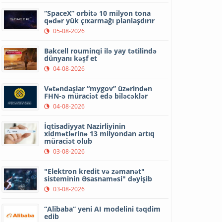
“SpaceX” orbitə 10 milyon tona
qədər yük çıxarmağı planlaşdırır
05-08-2026
Bakcell rouminqi ilə yay tətilində
dünyanı kəşf et
04-08-2026
Vətəndaşlar “mygov” üzərindən
FHN-ə müraciət edə biləcəklər
04-08-2026
İqtisadiyyat Nazirliyinin
xidmətlərinə 13 milyondan artıq
müraciət olub
03-08-2026
"Elektron kredit və zəmanət"
sisteminin Əsasnaməsi" dəyişib
03-08-2026
“Alibaba” yeni AI modelini təqdim
edib