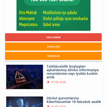
SON XƏBƏR
POPULYAR
YAZARLAR
Təhlükəsizlik boşluqları
aşkarlanmış dövlət informasiya
resurslarının sayı iyulda kəskin
artıb
10-08-2026
Dövlət qurumlarına
kiberhücumlar 10 faizədək azalıb
10-08-2026