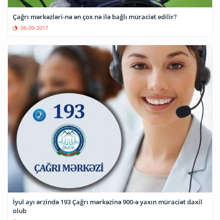
Çağrı mərkəzləri-nə ən çox nə ilə bağlı müraciət edilir?
06-09-2017
İyul ayı ərzində 193 Çağrı mərkəzinə 900-ə yaxın müraciət daxil
olub