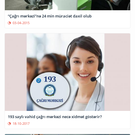
“Çağrı mərkəzi”nə 24 min müraciət daxil olub
03-04-2015
193 saylı vahid çağrı mərkəzi necə xidmət göstərir?
18-10-2017