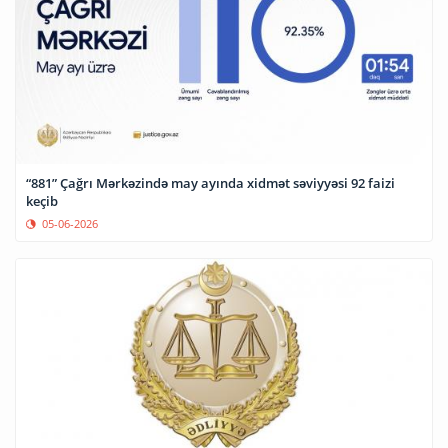
“881” Çağrı Mərkəzində may ayında xidmət səviyyəsi 92 faizi
keçib
05-06-2026