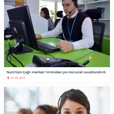
Nazirliyin Çağrı mərkəzi 14 mindən çox müraciət cavablandırıb
07-05-2018