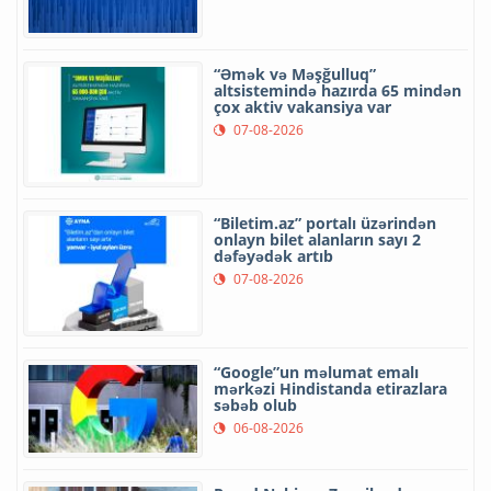
“Əmək və Məşğulluq”
altsistemində hazırda 65 mindən
çox aktiv vakansiya var
07-08-2026
“Biletim.az” portalı üzərindən
onlayn bilet alanların sayı 2
dəfəyədək artıb
07-08-2026
“Google”un məlumat emalı
mərkəzi Hindistanda etirazlara
səbəb olub
06-08-2026