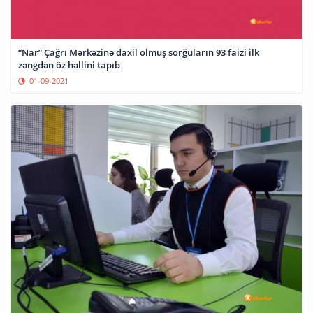
“Nar” Çağrı Mərkəzinə daxil olmuş sorğuların 93 faizi ilk
zəngdən öz həllini tapıb
01-09-2021