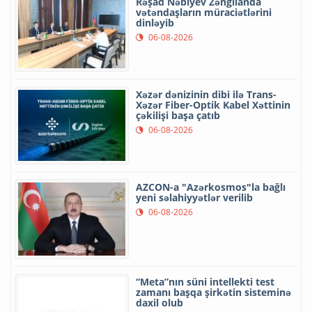
Rəşad Nəbiyev Zəngilanda
vətəndaşların müraciətlərini
dinləyib
06-08-2026
Xəzər dənizinin dibi ilə Trans-
Xəzər Fiber-Optik Kabel Xəttinin
çəkilişi başa çatıb
06-08-2026
AZCON-a "Azərkosmos"la bağlı
yeni səlahiyyətlər verilib
06-08-2026
“Meta”nın süni intellekti test
zamanı başqa şirkətin sisteminə
daxil olub