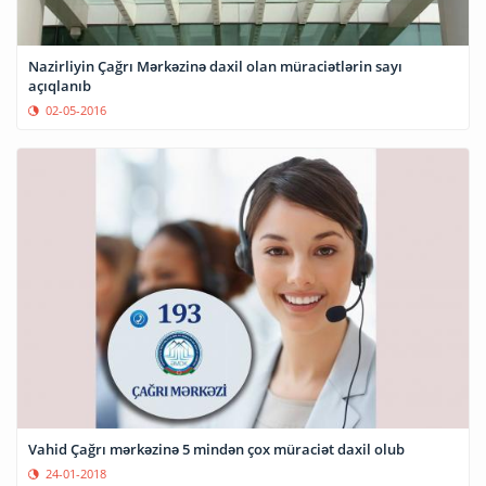
Nazirliyin Çağrı Mərkəzinə daxil olan müraciətlərin sayı
açıqlanıb
02-05-2016
Vahid Çağrı mərkəzinə 5 mindən çox müraciət daxil olub
24-01-2018