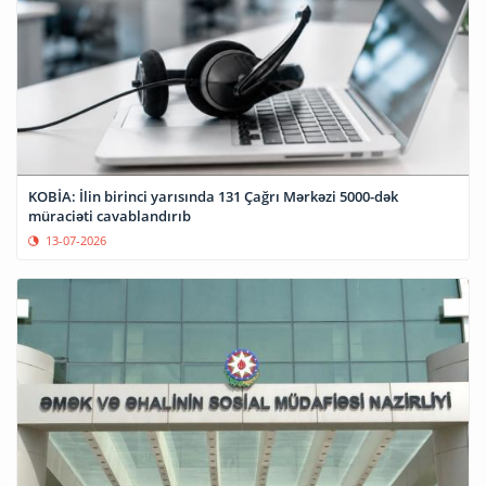
KOBİA: İlin birinci yarısında 131 Çağrı Mərkəzi 5000-dək
müraciəti cavablandırıb
13-07-2026