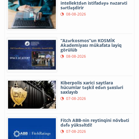
intellektdən istifadəyə nəzarəti
sərtləşdirir
08-08-2026
“Azərkosmos”un KOSMİK
Akademiyası mükafata layiq
görülüb
08-08-2026
Kiberpolis xarici saytlara
hücumlar təşkil edən şəxsləri
saxlayıb
07-08-2026
Fitch ABB-nin reytinqini növbəti
dəfə yüksəltdi!
07-08-2026