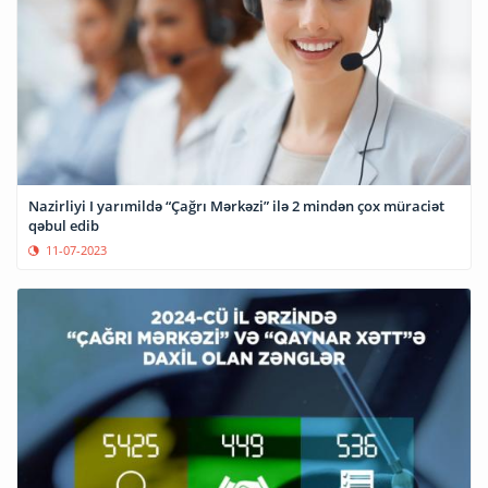
Nazirliyi I yarımildə “Çağrı Mərkəzi” ilə 2 mindən çox müraciət
qəbul edib
11-07-2023