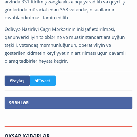
ərzində 331 itirilmiş zənglə əks əlaqə yaradılıb və qeyri-iş
günlərində müraciət edən 358 vətəndaşın suallarının
cavablandırılması təmin edilib.
Ədliyyə Nazirliyi Çağrı Mərkəzinin inkişaf etdirilməsi,
qanunvericiliyin tələblərinə və müasir standartlara uyğun
təşkili, vətəndaş məmnunluğunun, operativliyin və
göstərilən xidmətin keyfiyyətinin artırılması üçün davamlı
olaraq tədbirlər həyata keçirir.
Paylaş
Tweet
ŞƏRHLƏR
OXŞAR XƏBƏRLƏR