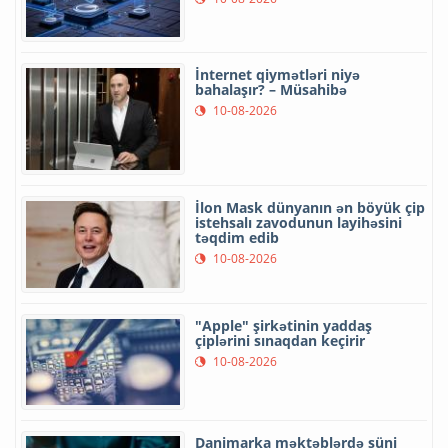
İnternet qiymətləri niyə
bahalaşır? – Müsahibə
10-08-2026
İlon Mask dünyanın ən böyük çip
istehsalı zavodunun layihəsini
təqdim edib
10-08-2026
"Apple" şirkətinin yaddaş
çiplərini sınaqdan keçirir
10-08-2026
Danimarka məktəblərdə süni