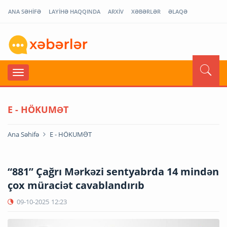
ANA SƏHİFƏ
LAYİHƏ HAQQINDA
ARXİV
XƏBƏRLƏR
ƏLAQƏ
E - HÖKUMƏT
Ana Səhifə
E - HÖKUMƏT
“881” Çağrı Mərkəzi sentyabrda 14 mindən
çox müraciət cavablandırıb
09-10-2025
12:23