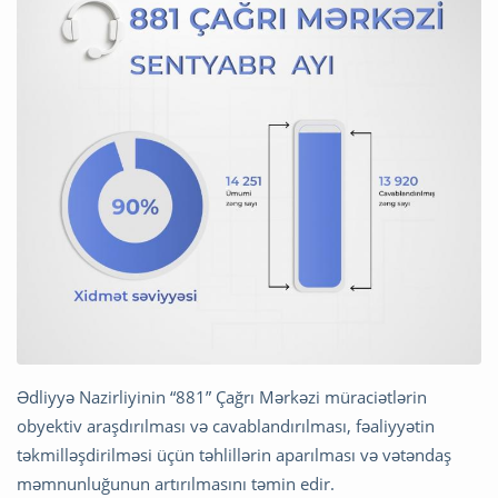
Ədliyyə Nazirliyinin “881” Çağrı Mərkəzi müraciətlərin
obyektiv araşdırılması və cavablandırılması, fəaliyyətin
təkmilləşdirilməsi üçün təhlillərin aparılması və vətəndaş
məmnunluğunun artırılmasını təmin edir.