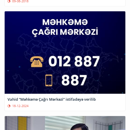
09-08-2018
Vahid “Məhkəmə Çağrı Mərkəzi” istifadəyə verilib
18-12-2024