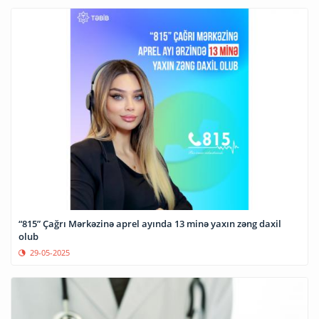
“815” Çağrı Mərkəzinə aprel ayında 13 minə yaxın zəng daxil
olub
29-05-2025