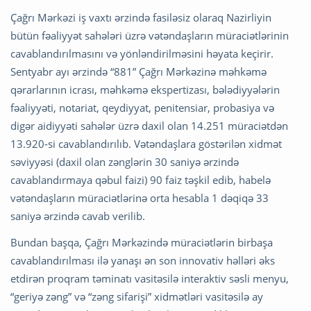
Çağrı Mərkəzi iş vaxtı ərzində fasiləsiz olaraq Nazirliyin
bütün fəaliyyət sahələri üzrə vətəndaşların müraciətlərinin
cavablandırılmasını və yönləndirilməsini həyata keçirir.
Sentyabr ayı ərzində “881” Çağrı Mərkəzinə məhkəmə
qərarlarının icrası, məhkəmə ekspertizası, bələdiyyələrin
fəaliyyəti, notariat, qeydiyyat, penitensiar, probasiya və
digər aidiyyəti sahələr üzrə daxil olan 14.251 müraciətdən
13.920-si cavablandırılıb. Vətəndaşlara göstərilən xidmət
səviyyəsi (daxil olan zənglərin 30 saniyə ərzində
cavablandırmaya qəbul faizi) 90 faiz təşkil edib, habelə
vətəndaşların müraciətlərinə orta hesabla 1 dəqiqə 33
saniyə ərzində cavab verilib.
Bundan başqa, Çağrı Mərkəzində müraciətlərin birbaşa
cavablandırılması ilə yanaşı ən son innovativ həlləri əks
etdirən proqram təminatı vasitəsilə interaktiv səsli menyu,
“geriyə zəng” və “zəng sifarişi” xidmətləri vasitəsilə ay