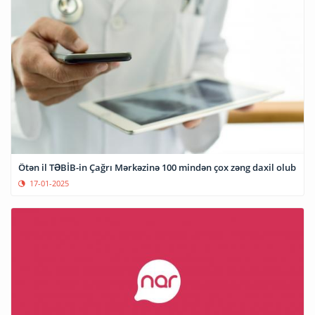
Ötən il TƏBİB-in Çağrı Mərkəzinə 100 mindən çox zəng daxil olub
17-01-2025