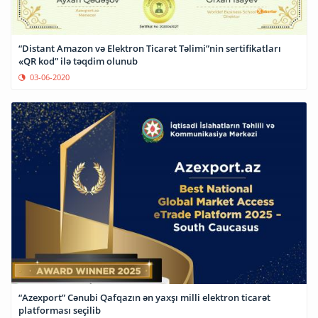
“Distant Amazon və Elektron Ticarət Təlimi”nin sertifikatları
«QR kod” ilə təqdim olunub
03-06-2020
“Azexport” Cənubi Qafqazın ən yaxşı milli elektron ticarət
platforması seçilib