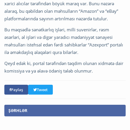
xarici alıcılar tərəfindən böyük maraq var. Bunu nəzərə
alaraq, bu qəbildən olan məhsulların “Amazon” və “eBay”
platformalarında sayının artırılması nəzərdə tutulur.
Bu məqsədlə sənətkarlıq işləri, milli suvenirlər, rəsm
əsərləri, əl işləri və digər yaradıcı mədəniyyət sənayesi
məhsulları istehsal edən fərdi sahibkarlar “Azexport” portalı
ilə əməkdaşlıq əlaqələri qura bilərlər.
Qeyd edək ki, portal tərəfindən təqdim olunan xidmətə dair
komissiya və ya əlavə ödəniş tələb olunmur.
Paylaş
Tweet
ŞƏRHLƏR