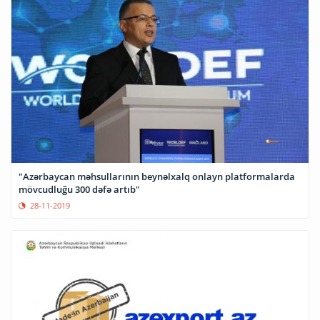
"Azərbaycan məhsullarının beynəlxalq onlayn platformalarda
mövcudluğu 300 dəfə artıb"
28-11-2019