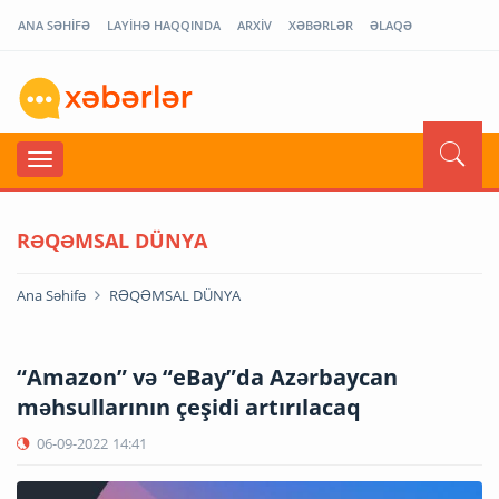
ANA SƏHİFƏ
LAYİHƏ HAQQINDA
ARXİV
XƏBƏRLƏR
ƏLAQƏ
RƏQƏMSAL DÜNYA
Ana Səhifə
RƏQƏMSAL DÜNYA
“Amazon” və “eBay”da Azərbaycan
məhsullarının çeşidi artırılacaq
06-09-2022
14:41