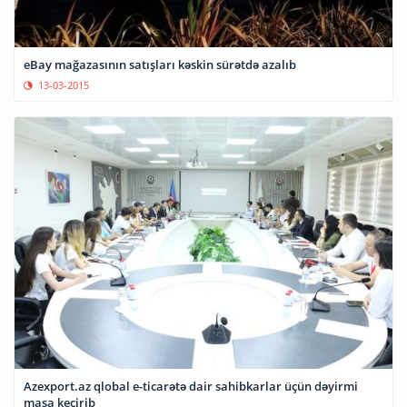
eBay mağazasının satışları kəskin sürətdə azalıb
13-03-2015
Azexport.az qlobal e-ticarətə dair sahibkarlar üçün dəyirmi
masa keçirib