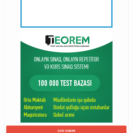
SON XƏBƏR