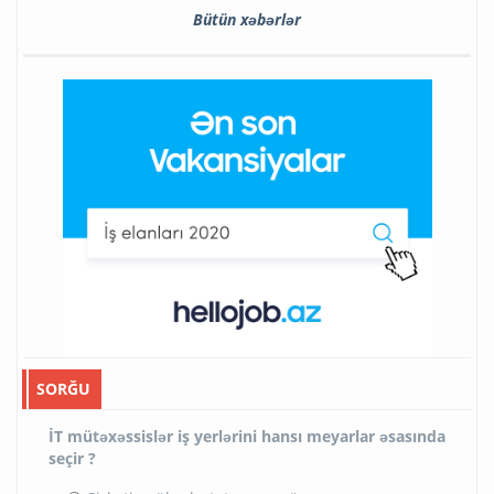
Bütün xəbərlər
SORĞU
İT mütəxəssislər iş yerlərini hansı meyarlar əsasında
seçir ?