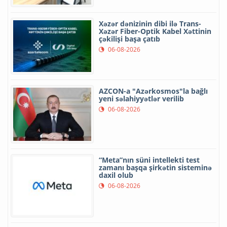
Xəzər dənizinin dibi ilə Trans-
Xəzər Fiber-Optik Kabel Xəttinin
çəkilişi başa çatıb
06-08-2026
AZCON-a "Azərkosmos"la bağlı
yeni səlahiyyətlər verilib
06-08-2026
“Meta”nın süni intellekti test
zamanı başqa şirkətin sisteminə
daxil olub
06-08-2026