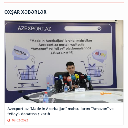
OXŞAR XƏBƏRLƏR
Azexport.az “Made in Azerbaijan” məhsullarını “Amazon” və
“eBay”- də satışa çıxarıb
02-02-2022