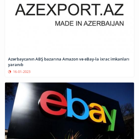
Azərbaycanın ABŞ bazarına Amazon və eBay-la ixrac imkanları
yaranıb
16-01-2023