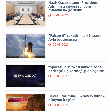
Nazir Qazaxıstanın Prezident
Administrasiyası rəhbərinin
müavini ilə görüşüb
05-08-2026
"Falcon 9" raketinin bir hissəsi
Ayla toqquşacaq
05-08-2026
“SpaceX” orbitə 10 milyon tona
qədər yük çıxarmağı planlaşdırır
05-08-2026
Bakcell rouminqi ilə yay tətilində
dünyanı kəşf et
04-08-2026