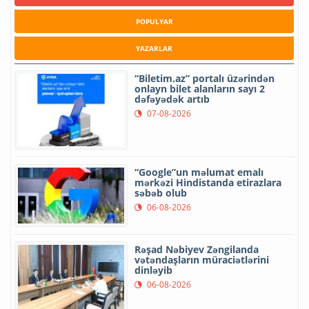
POPULYAR
YAZARLAR
“Biletim.az” portalı üzərindən
onlayn bilet alanların sayı 2
dəfəyədək artıb
07-08-2026
“Google”un məlumat emalı
mərkəzi Hindistanda etirazlara
səbəb olub
06-08-2026
Rəşad Nəbiyev Zəngilanda
vətəndaşların müraciətlərini
dinləyib
06-08-2026