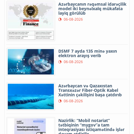
Azərbaycanın rəqəmsal idarəçilik
model iki beynəlxalq mükafata
layiq görülüb
06-08-2026
DSMF 7 ayda 135 minə yaxın
elektron arayış verib
06-08-2026
Azərbaycan və Qazaxıstan
Transxəzər Fiber-Optik Kabel
Xəttinin çəkilişini başa çatdırıb
06-08-2026
Nazirlik: “Mobil notariat”
tətbiqinin “mygov”a tam
inteqrasiyası istiqamətində işlər
davam etdirilir