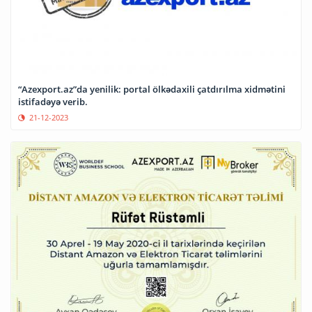
“Azexport.az”da yenilik: portal ölkədaxili çatdırılma xidmətini
istifadəyə verib.
21-12-2023