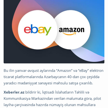
Bu ilin yanvar-avqust aylarında “Amazon” və “eBay” elektron
ticarət platformalarında Azərbaycanın 40-dan çox çeşiddə
yaradıcı mədəniyyət sənayesi məhsulu satışa çıxarılıb.
Xeberler.az
bildirir ki, İqtisadi İslahatların Təhlili və
Kommunikasiya Mərkəzindən verilən məlumata görə, pilot
layihə çərçivəsində hazırda nümayiş olunan məhsullara