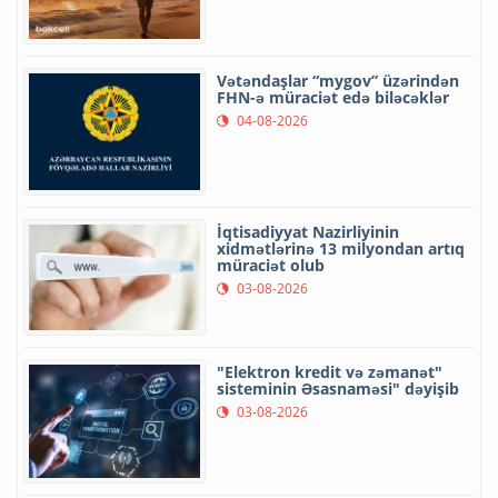
Vətəndaşlar “mygov” üzərindən
FHN-ə müraciət edə biləcəklər
04-08-2026
İqtisadiyyat Nazirliyinin
xidmətlərinə 13 milyondan artıq
müraciət olub
03-08-2026
"Elektron kredit və zəmanət"
sisteminin Əsasnaməsi" dəyişib
03-08-2026