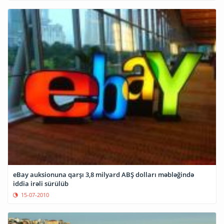
eBay auksionuna qarşı 3,8 milyard ABŞ dolları məbləğində
iddia irəli sürülüb
15-07-2010