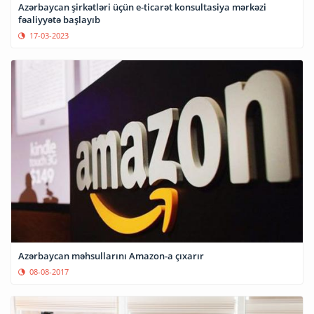
Azərbaycan şirkətləri üçün e-ticarət konsultasiya mərkəzi
fəaliyyətə başlayıb
17-03-2023
Azərbaycan məhsullarını Amazon-a çıxarır
08-08-2017