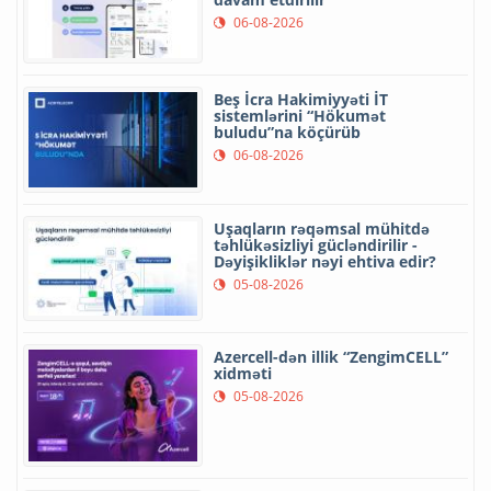
06-08-2026
Beş İcra Hakimiyyəti İT
sistemlərini “Hökumət
buludu”na köçürüb
06-08-2026
Uşaqların rəqəmsal mühitdə
təhlükəsizliyi gücləndirilir -
Dəyişikliklər nəyi ehtiva edir?
05-08-2026
Azercell-dən illik “ZengimCELL”
xidməti
05-08-2026