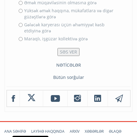
Əmək müqaviləsinin olmasına görə
Yüksək əmək haqqına, mükafatlara və digər
güzəştlərə görə
Gələcək karyerası üçün əhəmiyyət kəsb
etdiyinə görə
Maraqlı, işgüzar kollektivə görə
NƏTİCƏLƏR
Bütün sorğular
ANA SƏHİFƏ
LAYİHƏ HAQQINDA
ARXİV
XƏBƏRLƏR
ƏLAQƏ