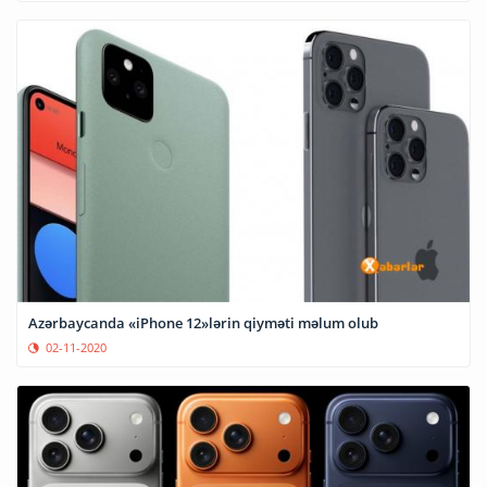
Azərbaycanda «iPhone 12»lərin qiyməti məlum olub
02-11-2020