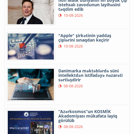
İlon Mask dünyanın ən böyük çip
istehsalı zavodunun layihəsini
təqdim edib
10-08-2026
"Apple" şirkətinin yaddaş
çiplərini sınaqdan keçirir
10-08-2026
Danimarka məktəblərdə süni
intellektdən istifadəyə nəzarəti
sərtləşdirir
08-08-2026
“Azərkosmos”un KOSMİK
Akademiyası mükafata layiq
görülüb
08-08-2026