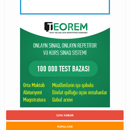
SON XƏBƏR
POPULYAR