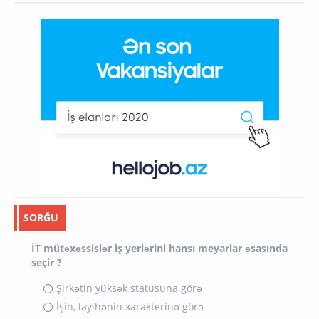
SORĞU
İT mütəxəssislər iş yerlərini hansı meyarlar əsasında
seçir ?
Şirkətin yüksək statusuna görə
İşin, layihənin xarakterinə görə