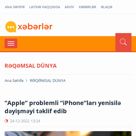
ANA SƏHİFƏ
LAYİHƏ HAQQINDA
ARXİV
XƏBƏRLƏR
ƏLAQƏ
RƏQƏMSAL DÜNYA
Ana Səhifə
RƏQƏMSAL DÜNYA
“Apple” problemli “iPhone”ları yenisilə
dəyişməyi təklif edib
24-12-2022
13:24