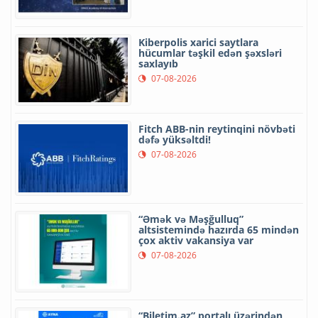
Kiberpolis xarici saytlara
hücumlar təşkil edən şəxsləri
saxlayıb
07-08-2026
Fitch ABB-nin reytinqini növbəti
dəfə yüksəltdi!
07-08-2026
“Əmək və Məşğulluq”
altsistemində hazırda 65 mindən
çox aktiv vakansiya var
07-08-2026
“Biletim.az” portalı üzərindən