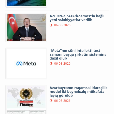
AZCON-a "Azərkosmos"la bağlı
yeni səlahiyyətlər verilib
06-08-2026
“Meta”nın süni intellekti test
zamanı başqa şirkətin sisteminə
daxil olub
06-08-2026
Azərbaycanın rəqəmsal idarəçilik
model iki beynəlxalq mükafata
layiq görülüb
06-08-2026