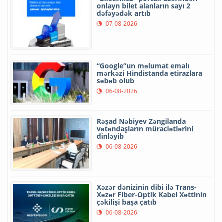
onlayn bilet alanların sayı 2
dəfəyədək artıb
07-08-2026
“Google”un məlumat emalı
mərkəzi Hindistanda etirazlara
səbəb olub
06-08-2026
Rəşad Nəbiyev Zəngilanda
vətəndaşların müraciətlərini
dinləyib
06-08-2026
Xəzər dənizinin dibi ilə Trans-
Xəzər Fiber-Optik Kabel Xəttinin
çəkilişi başa çatıb
06-08-2026