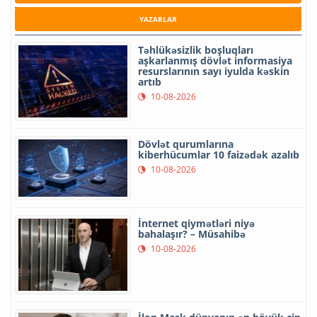
YAZARLAR
Təhlükəsizlik boşluqları
aşkarlanmış dövlət informasiya
resurslarının sayı iyulda kəskin
artıb
10-08-2026
Dövlət qurumlarına
kiberhücumlar 10 faizədək azalıb
10-08-2026
İnternet qiymətləri niyə
bahalaşır? – Müsahibə
10-08-2026