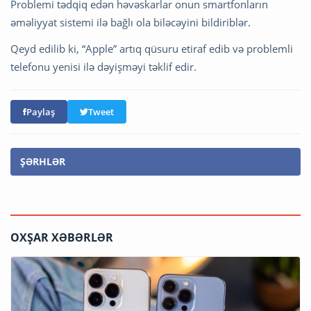
Problemi tədqiq edən həvəskarlar onun smartfonların
əməliyyat sistemi ilə bağlı ola biləcəyini bildiriblər.
Qeyd edilib ki, “Apple” artıq qüsuru etiraf edib və problemli
telefonu yenisi ilə dəyişməyi təklif edir.
Paylaş
Tweet
ŞƏRHLƏR
OXŞAR XƏBƏRLƏR