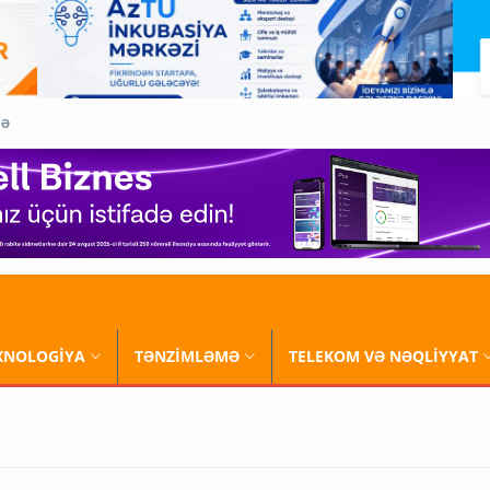
QƏ
XNOLOGİYA
TƏNZİMLƏMƏ
TELEKOM VƏ NƏQLİYYAT