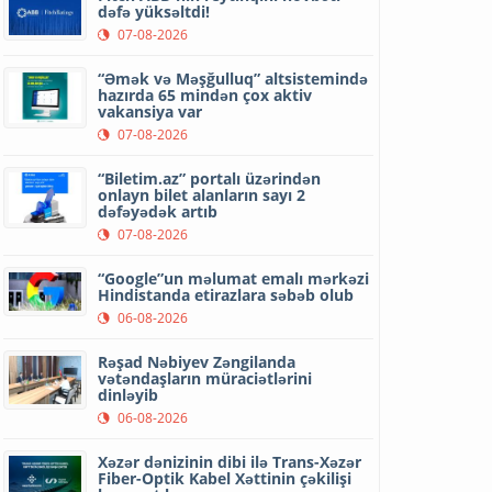
dəfə yüksəltdi!
07-08-2026
“Əmək və Məşğulluq” altsistemində
hazırda 65 mindən çox aktiv
vakansiya var
07-08-2026
“Biletim.az” portalı üzərindən
onlayn bilet alanların sayı 2
dəfəyədək artıb
07-08-2026
“Google”un məlumat emalı mərkəzi
Hindistanda etirazlara səbəb olub
06-08-2026
Rəşad Nəbiyev Zəngilanda
vətəndaşların müraciətlərini
dinləyib
06-08-2026
Xəzər dənizinin dibi ilə Trans-Xəzər
Fiber-Optik Kabel Xəttinin çəkilişi