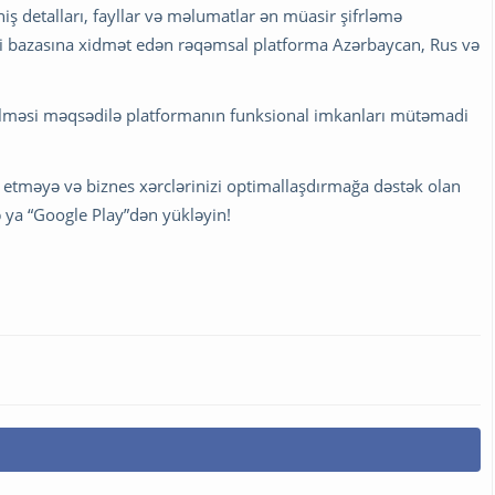
niş detalları, fayllar və məlumatlar ən müasir şifrləmə
dəçi bazasına xidmət edən rəqəmsal platforma Azərbaycan, Rus və
ilməsi məqsədilə platformanın funksional imkanları mütəmadi
 etməyə və biznes xərclərinizi optimallaşdırmağa dəstək olan
ə ya “Google Play”dən yükləyin!