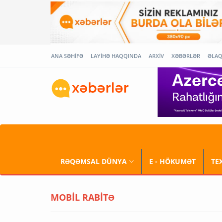
ANA SƏHİFƏ
LAYİHƏ HAQQINDA
ARXİV
XƏBƏRLƏR
ƏLA
RƏQƏMSAL DÜNYA
E - HÖKUMƏT
TE
MOBİL RABİTƏ