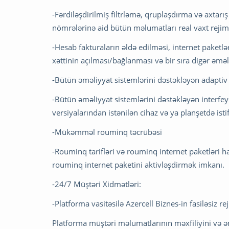
-Fərdiləşdirilmiş filtrləmə, qruplaşdırma və axtarış
nömrələrinə aid bütün məlumatları real vaxt reji
-Hesab fakturaların əldə edilməsi, internet paketl
xəttinin açılması/bağlanması və bir sıra digər əməli
-Bütün əməliyyat sistemlərini dəstəkləyən adaptiv
-Bütün əməliyyat sistemlərini dəstəkləyən interfe
versiyalarından istənilən cihaz və ya planşetdə is
-Mükəmməl rouminq təcrübəsi
-Rouminq tarifləri və rouminq internet paketləri
rouminq internet paketini aktivləşdirmək imkanı.
-24/7 Müştəri Xidmətləri:
-Platforma vasitəsilə Azercell Biznes-in fasiləsiz 
Platforma müştəri məlumatlarının məxfiliyini və əm