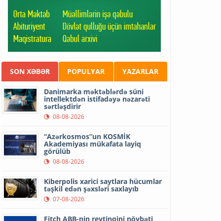
SON XƏBƏR
POPULYAR
YAZARLAR
Danimarka məktəblərdə süni
intellektdən istifadəyə nəzarəti
sərtləşdirir
08-08-2026
“Azərkosmos”un KOSMİK
Akademiyası mükafata layiq
görülüb
08-08-2026
Kiberpolis xarici saytlara hücumlar
təşkil edən şəxsləri saxlayıb
07-08-2026
Fitch ABB-nin reytinqini növbəti