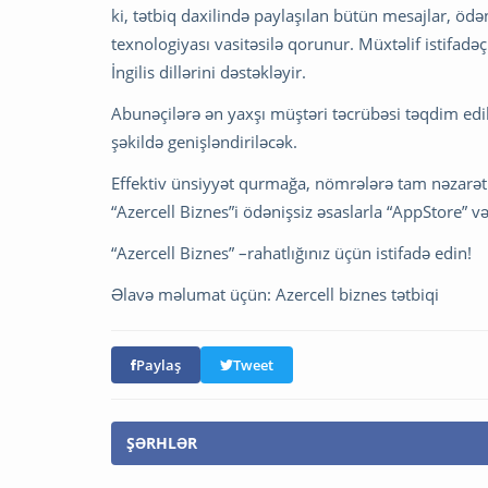
ki, tətbiq daxilində paylaşılan bütün mesajlar, ödə
texnologiyası vasitəsilə qorunur. Müxtəlif istifa
İngilis dillərini dəstəkləyir.
Abunəçilərə ən yaxşı müştəri təcrübəsi təqdim ed
şəkildə genişləndiriləcək.
Effektiv ünsiyyət qurmağa, nömrələrə tam nəzarət
“Azercell Biznes”i ödənişsiz əsaslarla “AppStore” v
“Azercell Biznes” –rahatlığınız üçün istifadə edin!
Əlavə məlumat üçün: Azercell biznes tətbiqi
Paylaş
Tweet
ŞƏRHLƏR