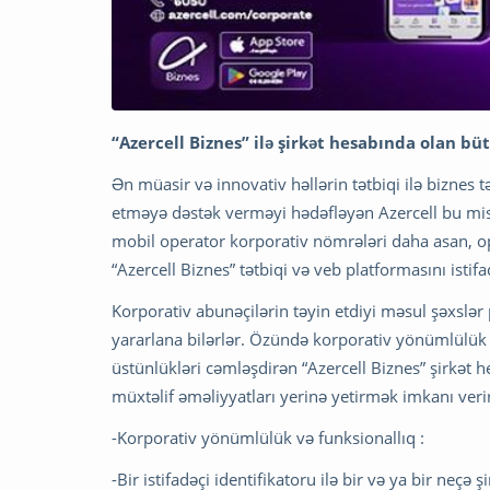
“Azercell Biznes” ilə şirkət hesabında olan b
Ən müasir və innovativ həllərin tətbiqi ilə biznes t
etməyə dəstək verməyi hədəfləyən Azercell bu miss
mobil operator korporativ nömrələri daha asan, op
“Azercell Biznes” tətbiqi və veb platformasını istifa
Korporativ abunəçilərin təyin etdiyi məsul şəxslə
yararlana bilərlər. Özündə korporativ yönümlülük v
üstünlükləri cəmləşdirən “Azercell Biznes” şirkə
müxtəlif əməliyyatları yerinə yetirmək imkanı veri
-Korporativ yönümlülük və funksionallıq :
-Bir istifadəçi identifikatoru ilə bir və ya bir neçə