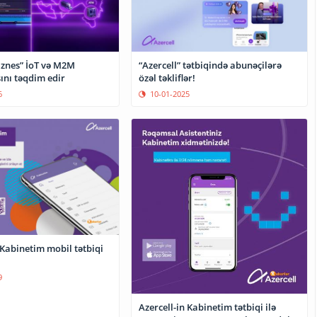
iznes” İoT və M2M
“Azercell” tətbiqində abunəçilərə
ını təqdim edir
özəl təkliflər!
6
10-01-2025
 Kabinetim mobil tətbiqi
9
Azercell-in Kabinetim tətbiqi ilə