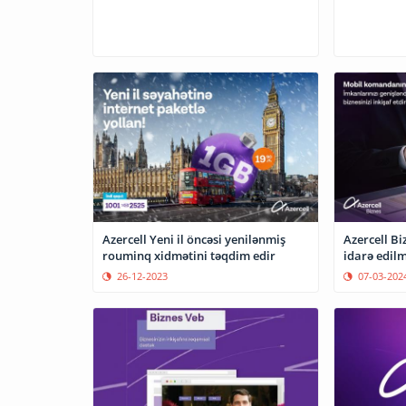
Azercell Yeni il öncəsi yenilənmiş
Azercell B
rouminq xidmətini təqdim edir
idarə edilm
26-12-2023
07-03-202