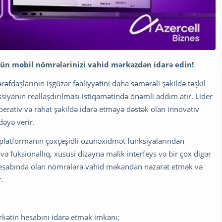
ütün mobil nömrələrinizi vahid mərkəzdən idarə edin!
ərəfdaşlarının işgüzar fəaliyyətini daha səmərəli şəkildə təşkil
iyanın reallaşdırılması istiqamətində önəmli addım atır. Lider
erativ və rahat şəkildə idarə etməyə dəstək olan innovativ
dəyə verir.
r platformanın çoxçeşidli özünəxidmət funksiyalarından
ə fuksionallıq, xüsusi dizayna malik interfeys və bir çox digər
t hesabında olan nömrələrə vahid məkandan nəzarət etmək və
r.
 şirkətin hesabını idarə etmək imkanı;