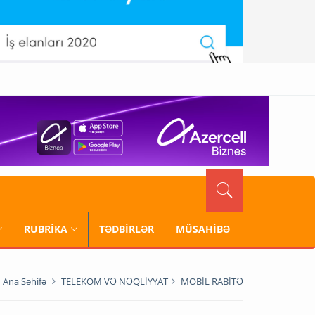
RUBRİKA
TƏDBİRLƏR
MÜSAHİBƏ
Ana Səhifə
TELEKOM VƏ NƏQLİYYAT
MOBİL RABİTƏ