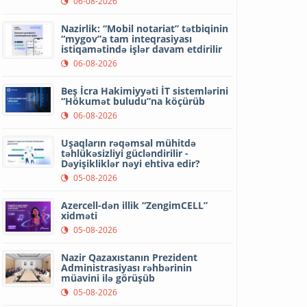
06-08-2026
Nazirlik: “Mobil notariat” tətbiqinin
“mygov”a tam inteqrasiyası
istiqamətində işlər davam etdirilir
06-08-2026
Beş İcra Hakimiyyəti İT sistemlərini
“Hökumət buludu”na köçürüb
06-08-2026
Uşaqların rəqəmsal mühitdə
təhlükəsizliyi gücləndirilir -
Dəyişikliklər nəyi ehtiva edir?
05-08-2026
Azercell-dən illik “ZengimCELL”
xidməti
05-08-2026
Nazir Qazaxıstanın Prezident
Administrasiyası rəhbərinin
müavini ilə görüşüb
05-08-2026