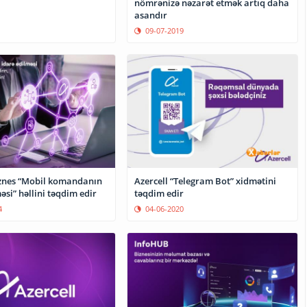
nömrənizə nəzarət etmək artıq daha
asandır
09-07-2019
iznes “Mobil komandanın
Azercell “Telegram Bot” xidmətini
əsi” həllini təqdim edir
təqdim edir
4
04-06-2020