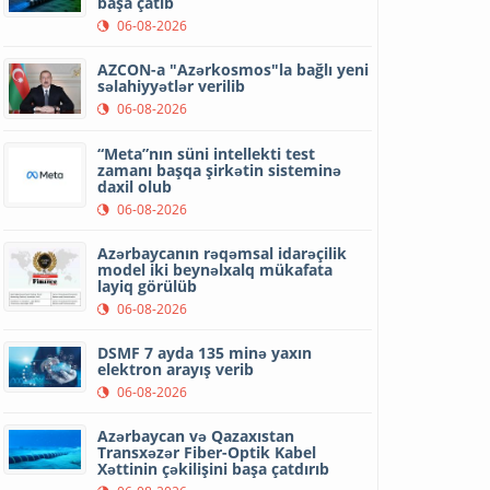
başa çatıb
06-08-2026
AZCON-a "Azərkosmos"la bağlı yeni
səlahiyyətlər verilib
06-08-2026
“Meta”nın süni intellekti test
zamanı başqa şirkətin sisteminə
daxil olub
06-08-2026
Azərbaycanın rəqəmsal idarəçilik
model iki beynəlxalq mükafata
layiq görülüb
06-08-2026
DSMF 7 ayda 135 minə yaxın
elektron arayış verib
06-08-2026
Azərbaycan və Qazaxıstan
Transxəzər Fiber-Optik Kabel
Xəttinin çəkilişini başa çatdırıb