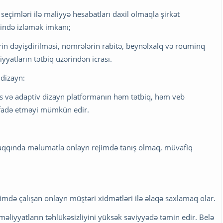
 seçimləri ilə maliyyə hesabatları daxil olmaqla şirkət
mində izləmək imkanı;
ərin dəyişdirilməsi, nömrələrin rabitə, beynəlxalq və rouminq
yyatların tətbiq üzərindən icrası.
 dizayn:
ys və adaptiv dizayn platformanın həm tətbiq, həm veb
tifadə etməyi mümkün edir.
 haqqında məlumatla onlayn rejimdə tanış olmaq, müvafiq
rejimdə çalışan onlayn müştəri xidmətləri ilə əlaqə saxlamaq olar.
əliyyatların təhlükəsizliyini yüksək səviyyədə təmin edir. Belə