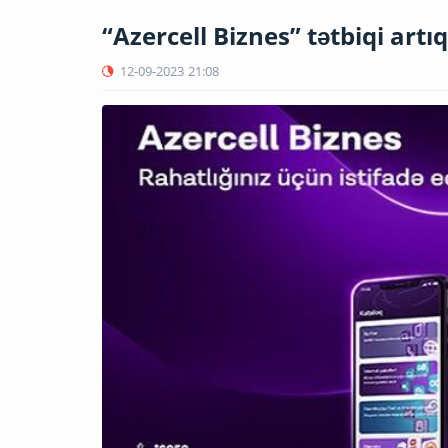
“Azercell Biznes” tətbiqi art
12-09-2023
21:08