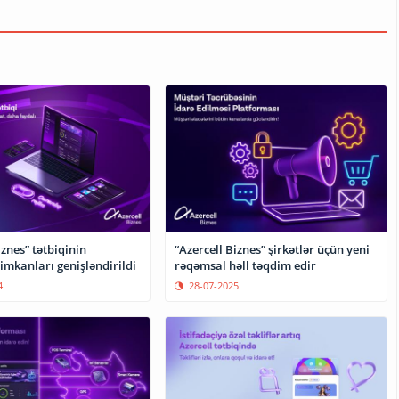
iznes” tətbiqinin
“Azercell Biznes” şirkətlər üçün yeni
imkanları genişləndirildi
rəqəmsal həll təqdim edir
4
28-07-2025