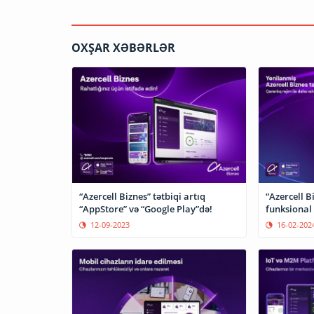
OXŞAR XƏBƏRLƏR
“Azercell Biznes” tətbiqi artıq
“Azercell B
“AppStore” və “Google Play”də!
funksional 
12-09-2023
16-02-202