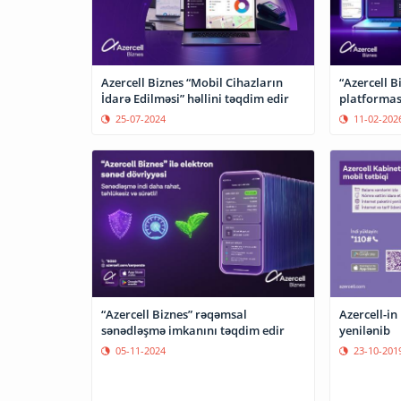
Azercell Biznes “Mobil Cihazların
“Azercell B
İdarə Edilməsi” həllini təqdim edir
platformas
25-07-2024
11-02-202
“Azercell Biznes” rəqəmsal
Azercell-in
sənədləşmə imkanını təqdim edir
yenilənib
05-11-2024
23-10-201