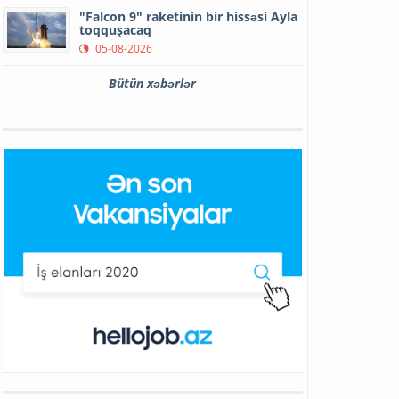
"Falcon 9" raketinin bir hissəsi Ayla
toqquşacaq
05-08-2026
Bütün xəbərlər