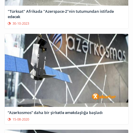
"Türksat" Afrikada "Azerspace-2"nin tutumundan istifadə
edəcək
30-10-2023
“Azərkosmos” daha bir şirkətlə əməkdaşlığa başladı
15-08-2020