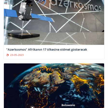
"Azərkosmos" Afrikanın 17 ölkəsinə xidmət göstərəcək
23-05-2023