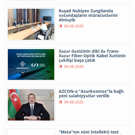
Rəşad Nəbiyev Zəngilanda
vətəndaşların müraciətlərini
dinləyib
06-08-2026
Xəzər dənizinin dibi ilə Trans-
Xəzər Fiber-Optik Kabel Xəttinin
çəkilişi başa çatıb
06-08-2026
AZCON-a "Azərkosmos"la bağlı
yeni səlahiyyətlər verilib
06-08-2026
“Meta”nın süni intellekti test