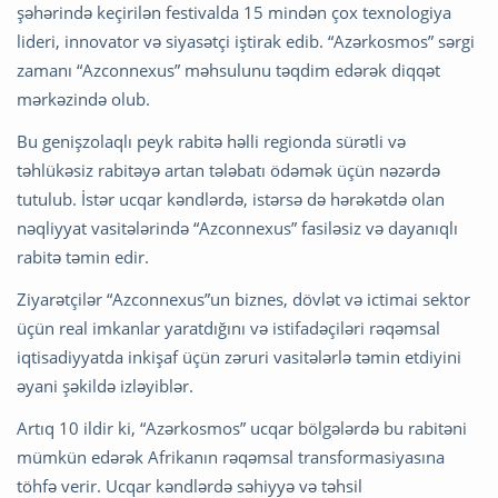
şəhərində keçirilən festivalda 15 mindən çox texnologiya
lideri, innovator və siyasətçi iştirak edib. “Azərkosmos” sərgi
zamanı “Azconnexus” məhsulunu təqdim edərək diqqət
mərkəzində olub.
Bu genişzolaqlı peyk rabitə həlli regionda sürətli və
təhlükəsiz rabitəyə artan tələbatı ödəmək üçün nəzərdə
tutulub. İstər ucqar kəndlərdə, istərsə də hərəkətdə olan
nəqliyyat vasitələrində “Azconnexus” fasiləsiz və dayanıqlı
rabitə təmin edir.
Ziyarətçilər “Azconnexus”un biznes, dövlət və ictimai sektor
üçün real imkanlar yaratdığını və istifadəçiləri rəqəmsal
iqtisadiyyatda inkişaf üçün zəruri vasitələrlə təmin etdiyini
əyani şəkildə izləyiblər.
Artıq 10 ildir ki, “Azərkosmos” ucqar bölgələrdə bu rabitəni
mümkün edərək Afrikanın rəqəmsal transformasiyasına
töhfə verir. Ucqar kəndlərdə səhiyyə və təhsil