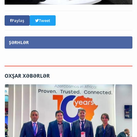
Paylaş
Tweet
ŞƏRHLƏR
OXŞAR XƏBƏRLƏR