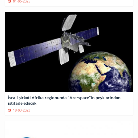
01-06-2025
İsrail şirkəti Afrika regionunda "Azerspace"in peyklərindən
istifadə edəcək
18-03-2023