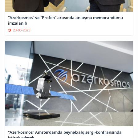
“Azərkosmos” və “Profen” arasında anlaşma memorandumu
imzalanıb
23-05-2025
“Azərkosmos” Amsterdamda beynəlxalq sərgi-konfransında
iştirak edəcək