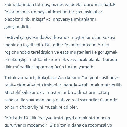
xidmətlərindən tutmuş, biznes və dövlət qurumlarınadək
“Azərkosmos”un peyk xidmətləri bir çox təşkilatları
əlaqələndirib, inkişaf və innovasiya imkanlarını
genişləndirib.
Festival çərçivəsində Azərkosmos müştərilər üçün xüsusi
tədbir də təşkil edib. Bu tədbir “Azərkosmos”un Afrika
regionundakı tərəfdaşları və əsas müştəriləri ilə görüşmək,
əməkdaşlığı möhkəmləndirmək və gələcək planlar barədə
fikir mübadiləsi aparmaq üçün imkan yaradıb.
Tədbir zamanı iştirakçılara “Azərkosmos”un yeni nəsil peyk
rabitə xidmətlərinin imkanları barədə ətraflı məlumat verilib.
Müxtəlif sahələr üzrə müştərilər bu xidmətlərin tətbiq
sahələri ilə yaxından tanış olub və real ssenarilər üzərində
onların effektivliyini müzakirə ediblər.
“Afrikada 10 illik fəaliyyətimizi qeyd etmək bizim üçün
qürurverici məqamdır. Biz qitənin daha da rəqəmsal və