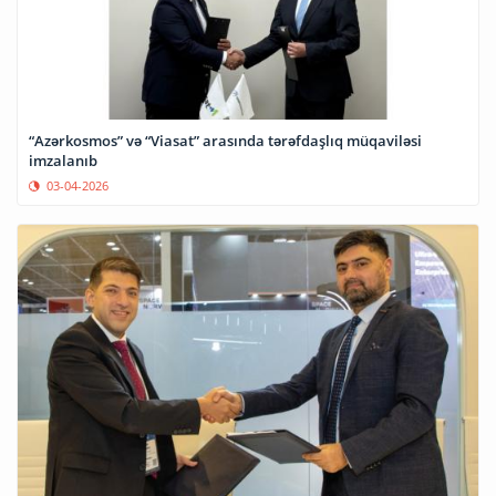
“Azərkosmos” və “Viasat” arasında tərəfdaşlıq müqaviləsi
imzalanıb
03-04-2026