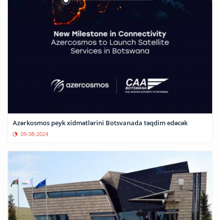
Azərkosmos peyk xidmətlərini Botsvanada təqdim edəcək
09-08-2024