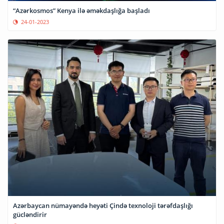
“Azərkosmos” Kenya ilə əməkdaşlığa başladı
24-01-2023
Azərbaycan nümayəndə heyəti Çində texnoloji tərəfdaşlığı
gücləndirir