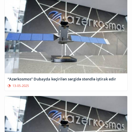
“Azərkosmos” Dubayda keçirilən sərgidə stendlə iştirak edir
13-05-2025