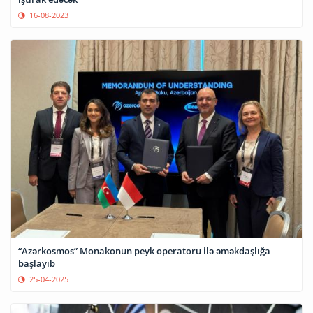
16-08-2023
“Azərkosmos” Monakonun peyk operatoru ilə əməkdaşlığa
başlayıb
25-04-2025