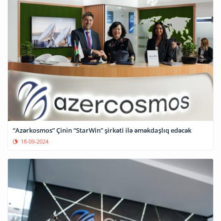
“Azərkosmos” Çinin “StarWin” şirkəti ilə əməkdaşlıq edəcək
18-09-2024