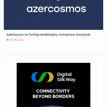
Azərbaycan və Türkiyə əməkdaşlıq razılaşması imzalayıb
07-05-2026