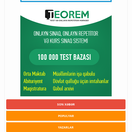
SON XƏBƏR
POPULYAR
YAZARLAR