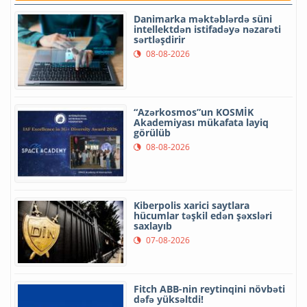
Danimarka məktəblərdə süni
intellektdən istifadəyə nəzarəti
sərtləşdirir
08-08-2026
“Azərkosmos”un KOSMİK
Akademiyası mükafata layiq
görülüb
08-08-2026
Kiberpolis xarici saytlara
hücumlar təşkil edən şəxsləri
saxlayıb
07-08-2026
Fitch ABB-nin reytinqini növbəti
dəfə yüksəltdi!