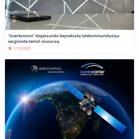
“Azərkosmos” Keyptaunda beynəlxalq telekommunikasiya
sərgisində təmsil olunacaq
17-10-2023