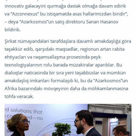
innovativ gələcəyini qurmağa dəstək olmağa davam edirik
və “Azconnexus” bu istiqamətdə əsas həllərimizdən biridir”,
– deyə “Azərkosmos”un satış direktoru Sənan Həsənov
bildirib.
Şirkət nümayəndələri tərəfdaşlara davamlı əməkdaşlığa görə
təşəkkür edib, qarşıdakı məqsədlər, regionun artan rabitə
ehtiyacları və rəqəmsallaşma prosesində peyk
texnologiyalarının rolu barədə müzakirələr aparıblar. Bu
dialoqlar nəticəsində bir sıra yeni təşəbbüslər və mümkün
əməkdaşlıq imkanları formalaşıb ki, bu da “Azərkosmos”un
Afrika bazarındakı mövqeyinin daha da möhkəmlənməsinə
töhfə verəcək.