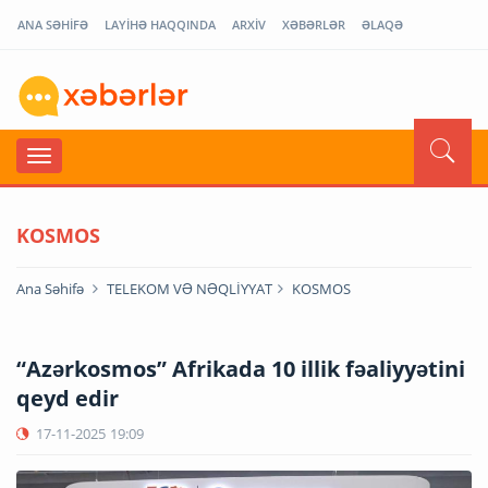
ANA SƏHİFƏ
LAYİHƏ HAQQINDA
ARXİV
XƏBƏRLƏR
ƏLAQƏ
KOSMOS
Ana Səhifə
TELEKOM VƏ NƏQLİYYAT
KOSMOS
“Azərkosmos” Afrikada 10 illik fəaliyyətini
qeyd edir
17-11-2025
19:09