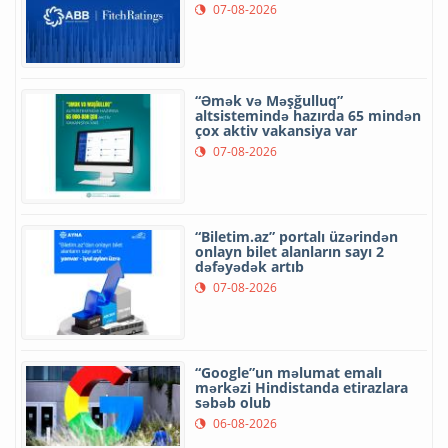
07-08-2026
“Əmək və Məşğulluq”
altsistemində hazırda 65 mindən
çox aktiv vakansiya var
07-08-2026
“Biletim.az” portalı üzərindən
onlayn bilet alanların sayı 2
dəfəyədək artıb
07-08-2026
“Google”un məlumat emalı
mərkəzi Hindistanda etirazlara
səbəb olub
06-08-2026