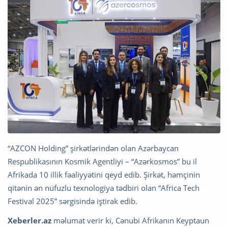
“AZCON Holding” şirkətlərindən olan Azərbaycan
Respublikasının Kosmik Agentliyi – “Azərkosmos” bu il
Afrikada 10 illik fəaliyyətini qeyd edib. Şirkət, həmçinin
qitənin ən nüfuzlu texnologiya tədbiri olan “Africa Tech
Festival 2025” sərgisində iştirak edib.
Xeberler.az
məlumat verir ki, Cənubi Afrikanın Keyptaun