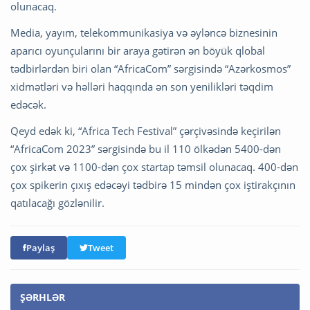
olunacaq.
Media, yayım, telekommunikasiya və əyləncə biznesinin
aparıcı oyunçularını bir araya gətirən ən böyük qlobal
tədbirlərdən biri olan “AfricaCom” sərgisində “Azərkosmos”
xidmətləri və həlləri haqqında ən son yenilikləri təqdim
edəcək.
Qeyd edək ki, “Africa Tech Festival” çərçivəsində keçirilən
“AfricaCom 2023” sərgisində bu il 110 ölkədən 5400-dən
çox şirkət və 1100-dən çox startap təmsil olunacaq. 400-dən
çox spikerin çıxış edəcəyi tədbirə 15 mindən çox iştirakçının
qatılacağı gözlənilir.
Paylaş
Tweet
ŞƏRHLƏR