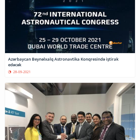
Azərbaycan Beynəlxalq Astronavtika Konqresində iştirak
edəcək
28-09-2021