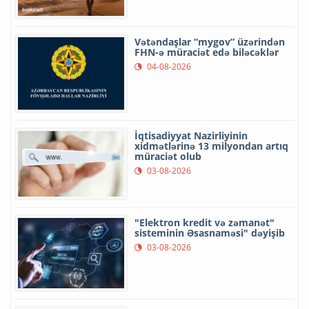
Vətəndaşlar “mygov” üzərindən
FHN-ə müraciət edə biləcəklər
04-08-2026
İqtisadiyyat Nazirliyinin
xidmətlərinə 13 milyondan artıq
müraciət olub
03-08-2026
"Elektron kredit və zəmanət"
sisteminin Əsasnaməsi" dəyişib
03-08-2026