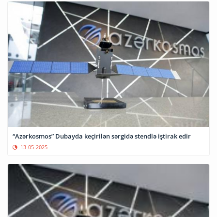
“Azərkosmos” Dubayda keçirilən sərgidə stendlə iştirak edir
13-05-2025