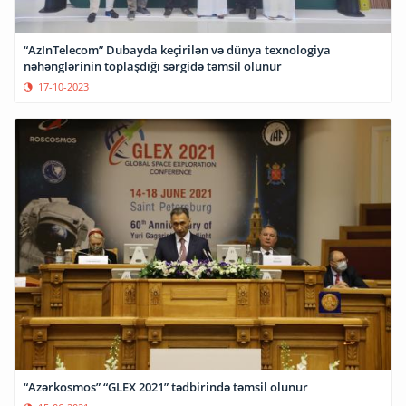
“AzInTelecom” Dubayda keçirilən və dünya texnologiya
nəhənglərinin toplaşdığı sərgidə təmsil olunur
17-10-2023
“Azərkosmos” “GLEX 2021” tədbirində təmsil olunur