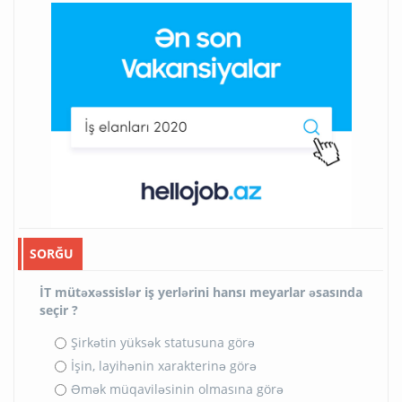
SORĞU
İT mütəxəssislər iş yerlərini hansı meyarlar əsasında
seçir ?
Şirkətin yüksək statusuna görə
İşin, layihənin xarakterinə görə
Əmək müqaviləsinin olmasına görə