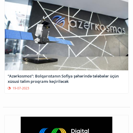
“Azərkosmos”: Bolqarıstanın Sofiya şəhərində tələbələr üçün
xüsusi təlim proqramı keçiriləcək
19-07-2023