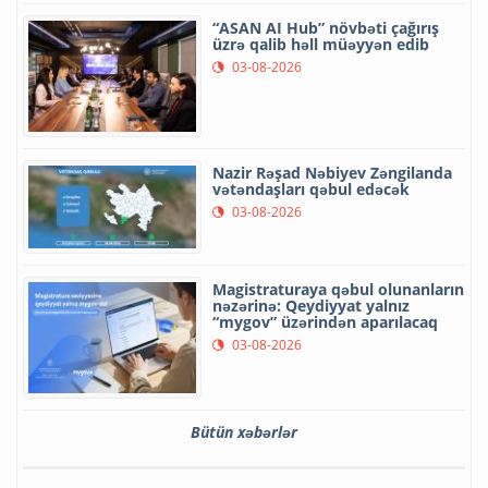
“ASAN AI Hub” növbəti çağırış
üzrə qalib həll müəyyən edib
03-08-2026
Nazir Rəşad Nəbiyev Zəngilanda
vətəndaşları qəbul edəcək
03-08-2026
Magistraturaya qəbul olunanların
nəzərinə: Qeydiyyat yalnız
“mygov” üzərindən aparılacaq
03-08-2026
Bütün xəbərlər