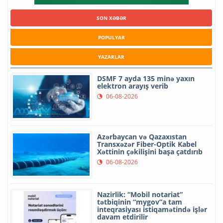
SON XƏBƏR
POPULYAR
YAZARLAR
DSMF 7 ayda 135 minə yaxın
elektron arayış verib
06-08-2026
Azərbaycan və Qazaxıstan
Transxəzər Fiber-Optik Kabel
Xəttinin çəkilişini başa çatdırıb
06-08-2026
Nazirlik: “Mobil notariat”
tətbiqinin “mygov”a tam
inteqrasiyası istiqamətində işlər
davam etdirilir