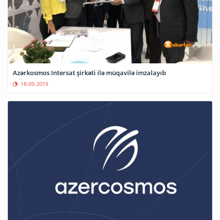
Azərkosmos Intersat şirkəti ilə müqavilə imzalayıb
18-09-2019