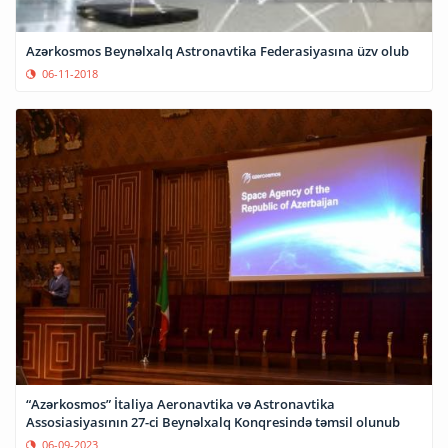
Azərkosmos Beynəlxalq Astronavtika Federasiyasına üzv olub
06-11-2018
“Azərkosmos” İtaliya Aeronavtika və Astronavtika
Assosiasiyasının 27-ci Beynəlxalq Konqresində təmsil olunub
06-09-2023