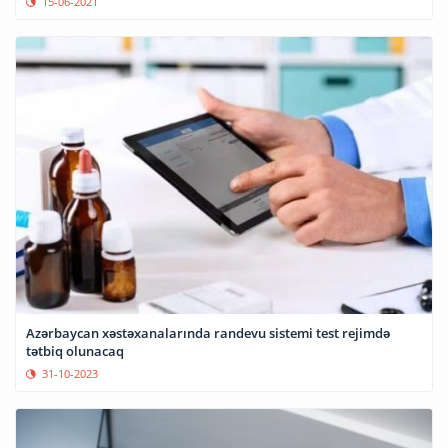
15-06-2021
Azərbaycan xəstəxanalarında randevu sistemi test rejimdə
tətbiq olunacaq
31-10-2023