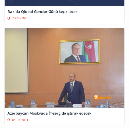
Bakıda Qlobal Gənclər Günü keçiriləcək
29-10-2025
Azərbaycan Moskvada İT-sərgidə iştirak edəcək
04-05-2011