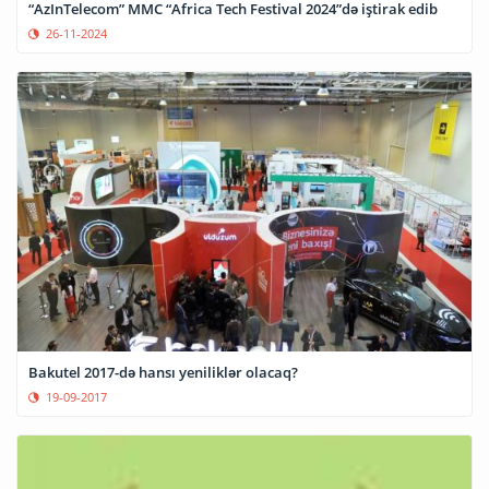
“AzInTelecom” MMC “Africa Tech Festival 2024”də iştirak edib
26-11-2024
Bakutel 2017-də hansı yeniliklər olacaq?
19-09-2017