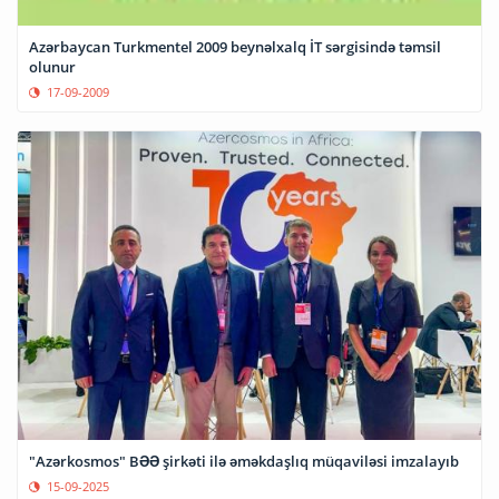
Azərbaycan Turkmentel 2009 beynəlxalq İT sərgisində təmsil
olunur
17-09-2009
"Azərkosmos" BƏƏ şirkəti ilə əməkdaşlıq müqaviləsi imzalayıb
15-09-2025