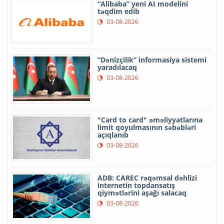
“Alibaba” yeni AI modelini
təqdim edib
03-08-2026
“Dənizçilik” informasiya sistemi
yaradılacaq
03-08-2026
"Card to card" əməliyyatlarına
limit qoyulmasının səbəbləri
açıqlanıb
03-08-2026
ADB: CAREC rəqəmsal dəhlizi
internetin topdansatış
qiymətlərini aşağı salacaq
03-08-2026