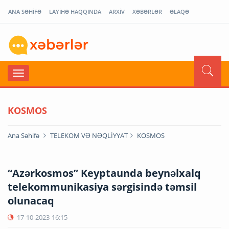
ANA SƏHİFƏ
LAYİHƏ HAQQINDA
ARXİV
XƏBƏRLƏR
ƏLAQƏ
KOSMOS
Ana Səhifə
TELEKOM VƏ NƏQLİYYAT
KOSMOS
“Azərkosmos” Keyptaunda beynəlxalq
telekommunikasiya sərgisində təmsil
olunacaq
17-10-2023
16:15