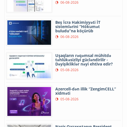
06-08-2026
Beş İcra Hakimiyyəti İT
sistemlərini “Hökumət
buludu”na köçürüb
06-08-2026
Uşaqların rəqəmsal mühitdə
təhlükəsizliyi gücləndirilir -
Dəyişikliklər nəyi ehtiva edir?
05-08-2026
Azercell-dən illik “ZengimCELL”
xidməti
05-08-2026
Nazir Qazaxıstanın Prezident