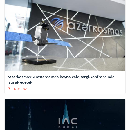
“Azərkosmos” Amsterdamda beynəlxalq sərgi-konfransında
iştirak edəcək
16-08-2023