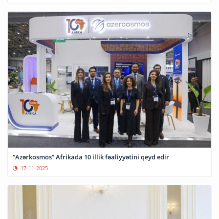
“Azərkosmos” Afrikada 10 illik fəaliyyətini qeyd edir
17-11-2025