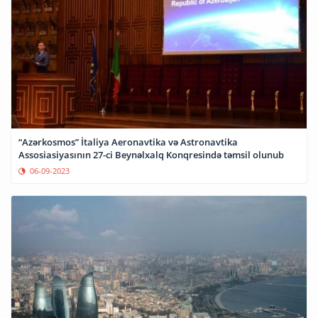
“Azərkosmos” İtaliya Aeronavtika və Astronavtika
Assosiasiyasının 27-ci Beynəlxalq Konqresində təmsil olunub
06-09-2023