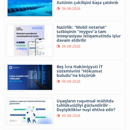
Xəttinin çəkilişini başa çatdırıb
06-08-2026
Nazirlik: “Mobil notariat”
tətbiqinin “mygov”a tam
inteqrasiyası istiqamətində işlər
davam etdirilir
06-08-2026
Beş İcra Hakimiyyəti İT
sistemlərini “Hökumət
buludu”na köçürüb
06-08-2026
Uşaqların rəqəmsal mühitdə
təhlükəsizliyi gücləndirilir -
Dəyişikliklər nəyi ehtiva edir?
05-08-2026