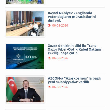
Rəşad Nəbiyev Zəngilanda
vətəndaşların müraciətlərini
dinləyib
06-08-2026
Xəzər dənizinin dibi ilə Trans-
Xəzər Fiber-Optik Kabel Xəttinin
çəkilişi başa çatıb
06-08-2026
AZCON-a "Azərkosmos"la bağlı
yeni səlahiyyətlər verilib
06-08-2026