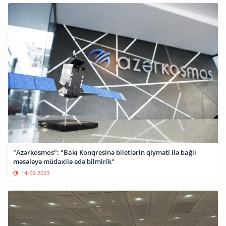
"Azərkosmos": "Bakı Konqresinə biletlərin qiyməti ilə bağlı
məsələyə müdaxilə edə bilmirik"
14-09-2023