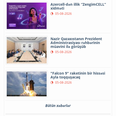
Azercell-dən illik “ZengimCELL”
xidməti
05-08-2026
Nazir Qazaxıstanın Prezident
Administrasiyası rəhbərinin
müavini ilə görüşüb
05-08-2026
"Falcon 9" raketinin bir hissəsi
Ayla toqquşacaq
05-08-2026
Bütün xəbərlər