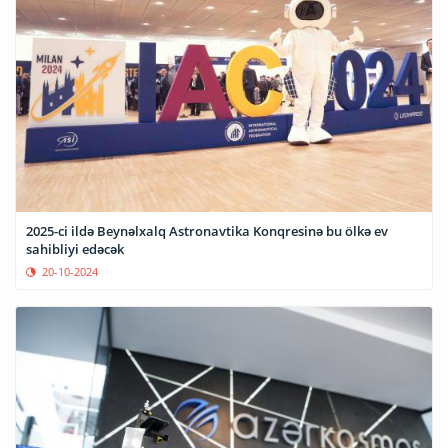
2025-ci ildə Beynəlxalq Astronavtika Konqresinə bu ölkə ev
sahibliyi edəcək
20-10-2024