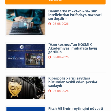
YAZARLAR
Danimarka məktəblərdə süni
intellektdən istifadəyə nəzarəti
sərtləşdirir
08-08-2026
“Azərkosmos”un KOSMİK
Akademiyası mükafata layiq
görülüb
08-08-2026
Kiberpolis xarici saytlara
hücumlar təşkil edən şəxsləri
saxlayıb
07-08-2026
Fitch ABB-nin reytinqini növbəti