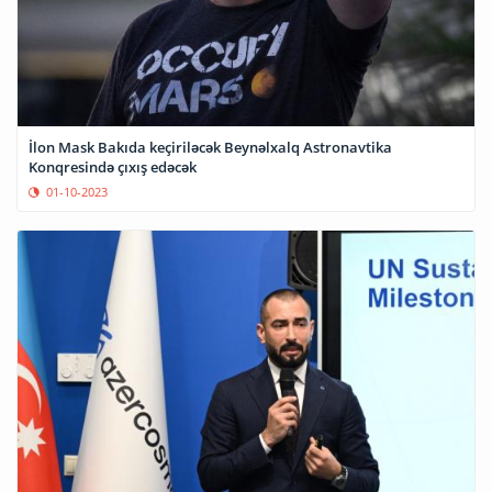
İlon Mask Bakıda keçiriləcək Beynəlxalq Astronavtika
Konqresində çıxış edəcək
01-10-2023