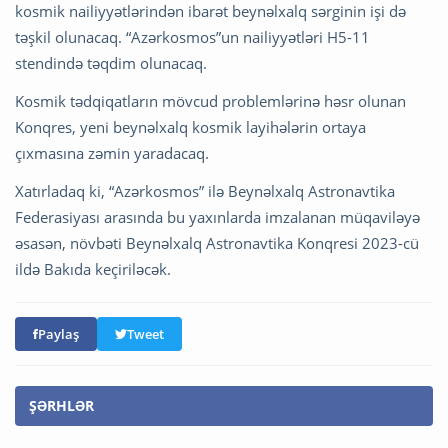
kosmik nailiyyətlərindən ibarət beynəlxalq sərginin işi də
təşkil olunacaq. “Azərkosmos”un nailiyyətləri H5-11
stendində təqdim olunacaq.
Kosmik tədqiqatların mövcud problemlərinə həsr olunan
Konqres, yeni beynəlxalq kosmik layihələrin ortaya
çıxmasına zəmin yaradacaq.
Xatırladaq ki, “Azərkosmos” ilə Beynəlxalq Astronavtika
Federasiyası arasında bu yaxınlarda imzalanan müqaviləyə
əsasən, növbəti Beynəlxalq Astronavtika Konqresi 2023-cü
ildə Bakıda keçiriləcək.
Paylaş
Tweet
ŞƏRHLƏR