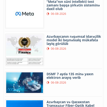
“Meta”nın süni intellekti test
zamanı başqa şirkətin sisteminə
daxil olub
06-08-2026
Azərbaycanın rəqəmsal idarəçilik
model iki beynəlxalq mükafata
layiq görülüb
06-08-2026
DSMF 7 ayda 135 minə yaxın
elektron arayış verib
06-08-2026
Azərbaycan və Qazaxıstan
Transxəzər Fiber-Optik Kabel