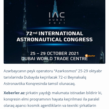
Azərbaycanın peyk operatoru “Azərkosmos” 25-29 oktyabr
tarixlərində Dubayda keçiriləcək 72-ci Beynəlxalq
Astronavtika Konqresində təmsil olunacaq.
Xeberler.az
şirkətin yaydığı məlumata istinadən bildirir ki,
konqresin elmi proqramının həyata keçirilməsi ilə paralel
olaraq aparıcı kosmik agentliklərin və texniki şirkətlərin