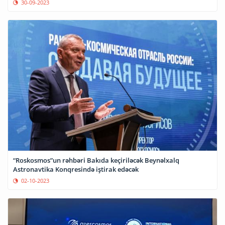
30-09-2023
“Roskosmos”un rəhbəri Bakıda keçiriləcək Beynəlxalq
Astronavtika Konqresində iştirak edəcək
02-10-2023