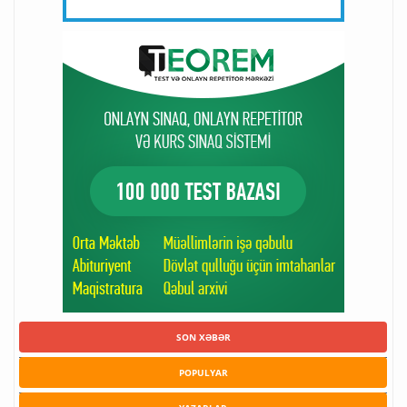
SON XƏBƏR
POPULYAR