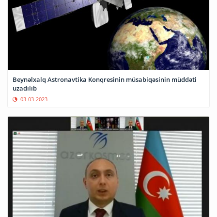
Beynəlxalq Astronavtika Konqresinin müsabiqəsinin müddəti
uzadılıb
03-03-2023