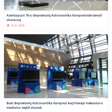
Azərbaycan 76-cı Beynəlxalq Astronavtika Konqresində təmsil
olunacaq
15-01-2025
Bakı Beynəlxalq Astronavtika Konqresi keçiriləcəyi məkanlara
mediatur təşkil olunub