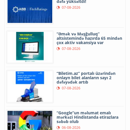
dəfə yüksəltdi!
07-08-2026
“Əmək və Məşğulluq”
altsistemində hazırda 65 mindən
çox aktiv vakansiya var
07-08-2026
“Biletim.az” portalı üzərindən
onlayn bilet alanların sayı 2
dəfəyədək artıb
07-08-2026
“Google”un məlumat emalı
mərkəzi Hindistanda etirazlara
səbəb olub
06-08-2026