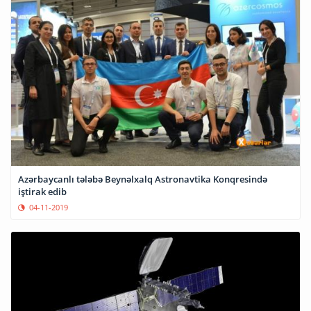
Azərbaycanlı tələbə Beynəlxalq Astronavtika Konqresində
iştirak edib
04-11-2019