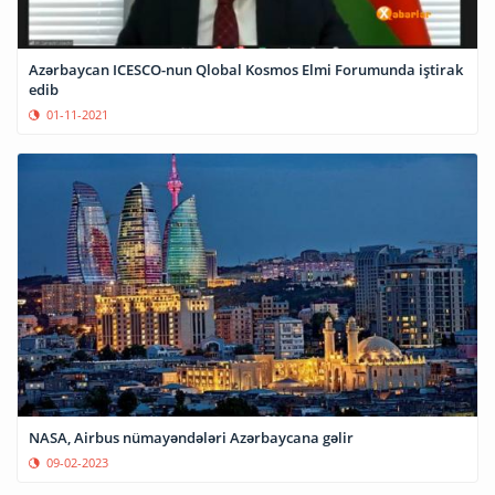
Azərbaycan ICESCO-nun Qlobal Kosmos Elmi Forumunda iştirak
edib
01-11-2021
NASA, Airbus nümayəndələri Azərbaycana gəlir
09-02-2023