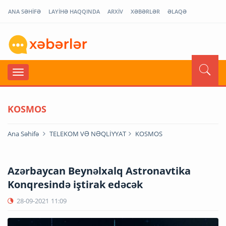
ANA SƏHİFƏ
LAYİHƏ HAQQINDA
ARXİV
XƏBƏRLƏR
ƏLAQƏ
KOSMOS
Ana Səhifə
TELEKOM VƏ NƏQLİYYAT
KOSMOS
Azərbaycan Beynəlxalq Astronavtika
Konqresində iştirak edəcək
28-09-2021
11:09