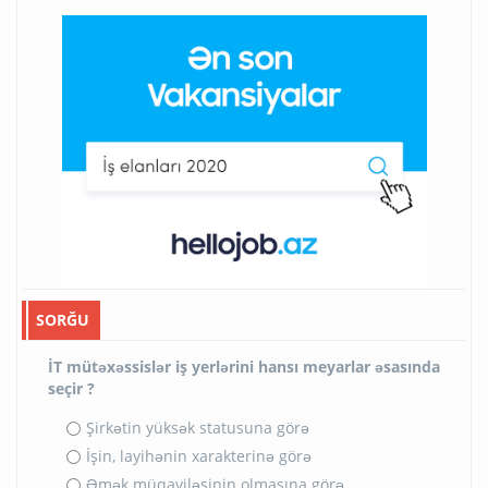
SORĞU
İT mütəxəssislər iş yerlərini hansı meyarlar əsasında
seçir ?
Şirkətin yüksək statusuna görə
İşin, layihənin xarakterinə görə
Əmək müqaviləsinin olmasına görə