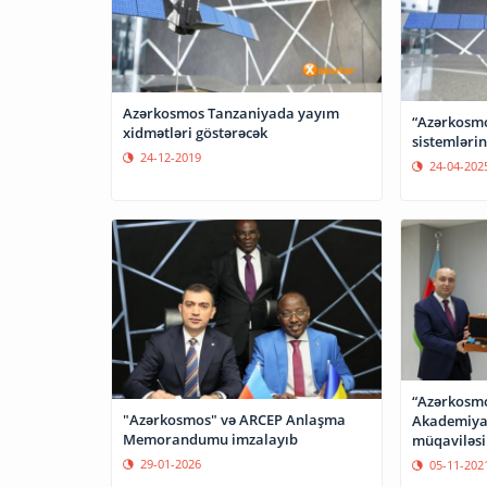
Azərkosmos Tanzaniyada yayım
“Azərkosmos
xidmətləri göstərəcək
sistemlərin
24-12-2019
24-04-202
“Azərkosmos
"Azərkosmos" və ARCEP Anlaşma
Akademiyas
Memorandumu imzalayıb
müqaviləsi
29-01-2026
05-11-202