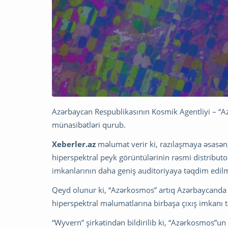
Azərbaycan Respublikasının Kosmik Agentliyi – “Az
münasibətləri qurub.
Xeberler.az
məlumat verir ki, razılaşmaya əsasən,
hiperspektral peyk görüntülərinin rəsmi distribut
imkanlarının daha geniş auditoriyaya təqdim edilm
Qeyd olunur ki, “Azərkosmos” artıq Azərbaycanda 
hiperspektral məlumatlarına birbaşa çıxış imkanı
“Wyvern” şirkətindən bildirilib ki, “Azərkosmos”un