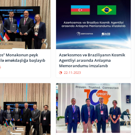
os” Monakonun peyk
Azərkosmos və Braziliyanın Kosmik
ilə əməkdaşlığa başlayıb
Agentliyi arasında Anlaşma
Memorandumu imzalanıb
5
22-11-2023