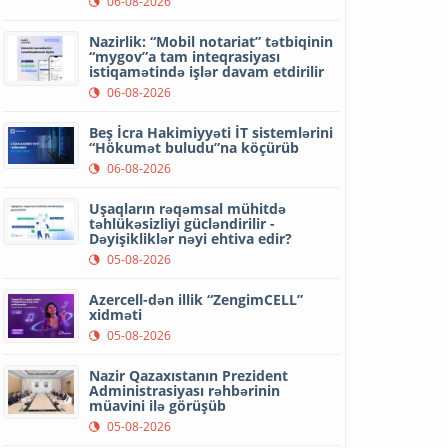
06-08-2026
Nazirlik: “Mobil notariat” tətbiqinin
“mygov”a tam inteqrasiyası
istiqamətində işlər davam etdirilir
06-08-2026
Beş İcra Hakimiyyəti İT sistemlərini
“Hökumət buludu”na köçürüb
06-08-2026
Uşaqların rəqəmsal mühitdə
təhlükəsizliyi gücləndirilir -
Dəyişikliklər nəyi ehtiva edir?
05-08-2026
Azercell-dən illik “ZengimCELL”
xidməti
05-08-2026
Nazir Qazaxıstanın Prezident
Administrasiyası rəhbərinin
müavini ilə görüşüb
05-08-2026