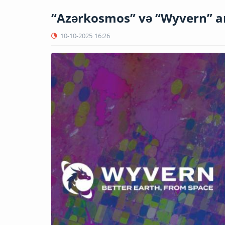
“Azərkosmos” və “Wyvern” ar
10-10-2025
16:26