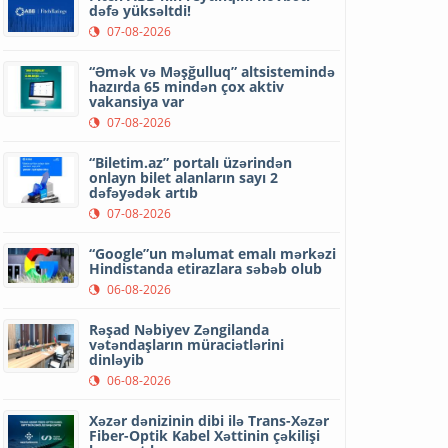
dəfə yüksəltdi!
07-08-2026
“Əmək və Məşğulluq” altsistemində
hazırda 65 mindən çox aktiv
vakansiya var
07-08-2026
“Biletim.az” portalı üzərindən
onlayn bilet alanların sayı 2
dəfəyədək artıb
07-08-2026
“Google”un məlumat emalı mərkəzi
Hindistanda etirazlara səbəb olub
06-08-2026
Rəşad Nəbiyev Zəngilanda
vətəndaşların müraciətlərini
dinləyib
06-08-2026
Xəzər dənizinin dibi ilə Trans-Xəzər
Fiber-Optik Kabel Xəttinin çəkilişi