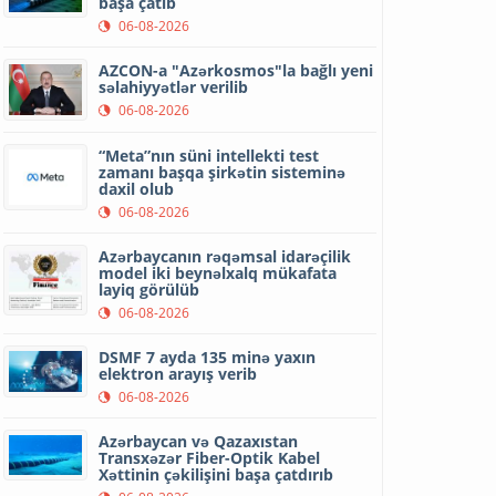
başa çatıb
06-08-2026
AZCON-a "Azərkosmos"la bağlı yeni
səlahiyyətlər verilib
06-08-2026
“Meta”nın süni intellekti test
zamanı başqa şirkətin sisteminə
daxil olub
06-08-2026
Azərbaycanın rəqəmsal idarəçilik
model iki beynəlxalq mükafata
layiq görülüb
06-08-2026
DSMF 7 ayda 135 minə yaxın
elektron arayış verib
06-08-2026
Azərbaycan və Qazaxıstan
Transxəzər Fiber-Optik Kabel
Xəttinin çəkilişini başa çatdırıb