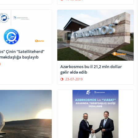
” Çinin “Satelliteherd”
 əməkdaşlığa başlayıb
1
Azərkosmos bu il 21,2 mln dollar
gəlir əldə edib
23-07-2019