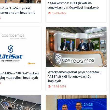
"Azərkosmos" BƏƏ şirkəti ilə
əməkdaşlıq müqaviləsi imzalayıb
” və “Uz-Sat” şirkəti
memorandum imzalanıb
15-09-2025
5
Azərkosmos qlobal peyk operatoru
” ABŞ-ın “UltiSat” şirkəti
“ABS” şirkəti ilə əməkdaşlığa
şlıq müqaviləsi imzalayıb
başlayıb
0
13-09-2024