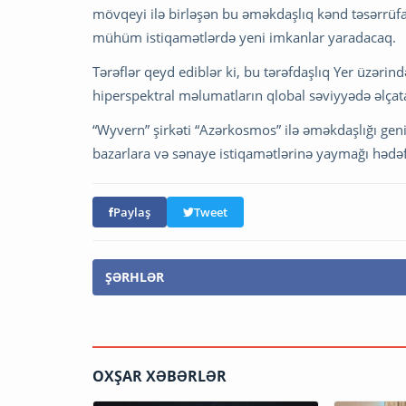
mövqeyi ilə birləşən bu əməkdaşlıq kənd təsərrüfatı
mühüm istiqamətlərdə yeni imkanlar yaradacaq.
Tərəflər qeyd ediblər ki, bu tərəfdaşlıq Yer üzərin
hiperspektral məlumatların qlobal səviyyədə əlçata
“Wyvern” şirkəti “Azərkosmos” ilə əməkdaşlığı geni
bazarlara və sənaye istiqamətlərinə yaymağı hədəf
Paylaş
Tweet
ŞƏRHLƏR
OXŞAR XƏBƏRLƏR