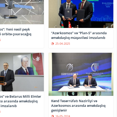
”: Yeni nəsil peyk
“Azərkosmos” və “Plan-S” arasında
i orbitə çıxaracağıq
əməkdaşlıq müqaviləsi imzalanıb
5
25-04-2025
” və Belarus Milli Elmlər
Kənd Təsərrüfatı Nazirliyi və
ı arasında əməkdaşlıq
Azərkosmos arasında əməkdaşlıq
 imzalanıb
genişlənir
1
16-05-2024