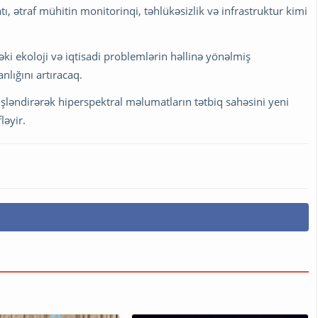
, ətraf mühitin monitorinqi, təhlükəsizlik və infrastruktur kimi
dəki ekoloji və iqtisadi problemlərin həllinə yönəlmiş
nlığını artıracaq.
şləndirərək hiperspektral məlumatların tətbiq sahəsini yeni
ləyir.