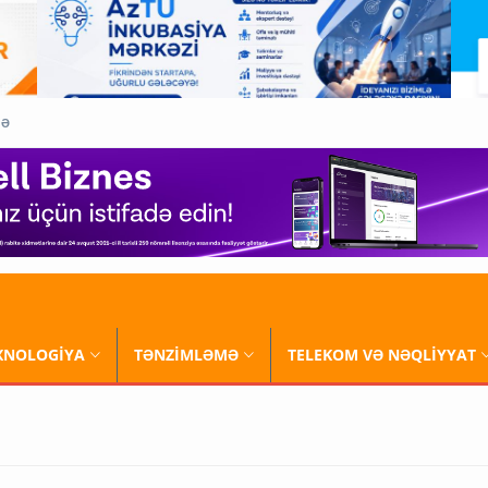
QƏ
XNOLOGİYA
TƏNZİMLƏMƏ
TELEKOM VƏ NƏQLİYYAT