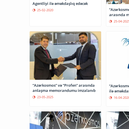
Agentliyi ilə əməkdaşlıq edəcək
“Azərkosmos
25-02-2020
arasında 
25-04-202
“Azərkosmos” və “Profen” arasında
“Azərkosmos
anlaşma memorandumu imzalanıb
ilə əməkda
23-05-2025
16-04-202