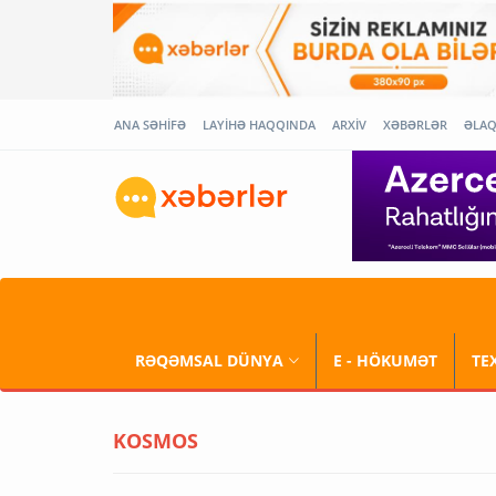
ANA SƏHİFƏ
LAYİHƏ HAQQINDA
ARXİV
XƏBƏRLƏR
ƏLA
RƏQƏMSAL DÜNYA
E - HÖKUMƏT
TE
KOSMOS