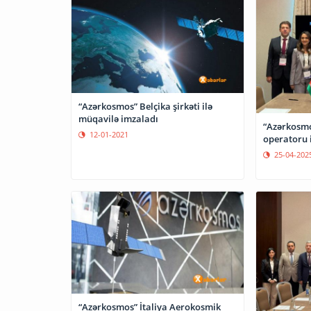
“Azərkosmos” Belçika şirkəti ilə
müqavilə imzaladı
“Azərkosm
12-01-2021
operatoru 
25-04-202
“Azərkosmos” İtaliya Aerokosmik