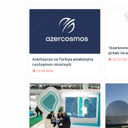
“Azərkosmos
şirkəti ilə
Azərbaycan və Türkiyə əməkdaşlıq
02-07-202
razılaşması imzalayıb
07-05-2026