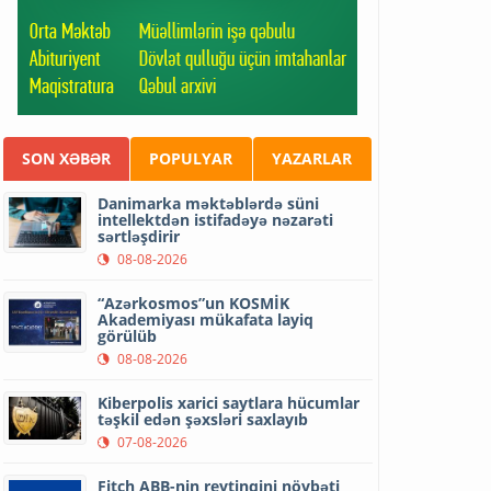
SON XƏBƏR
POPULYAR
YAZARLAR
Danimarka məktəblərdə süni
intellektdən istifadəyə nəzarəti
sərtləşdirir
08-08-2026
“Azərkosmos”un KOSMİK
Akademiyası mükafata layiq
görülüb
08-08-2026
Kiberpolis xarici saytlara hücumlar
təşkil edən şəxsləri saxlayıb
07-08-2026
Fitch ABB-nin reytinqini növbəti