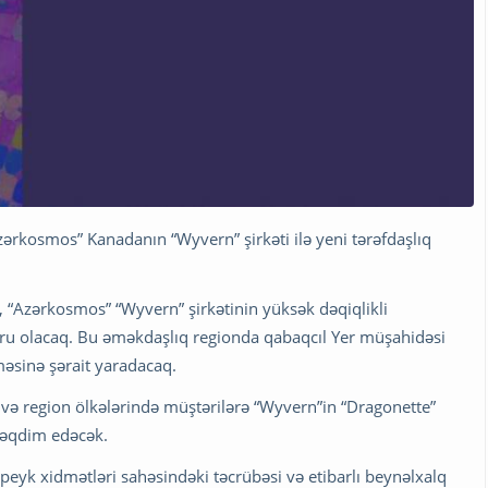
ərkosmos” Kanadanın “Wyvern” şirkəti ilə yeni tərəfdaşlıq
 “Azərkosmos” “Wyvern” şirkətinin yüksək dəqiqlikli
oru olacaq. Bu əməkdaşlıq regionda qabaqcıl Yer müşahidəsi
əsinə şərait yaradacaq.
və region ölkələrində müştərilərə “Wyvern”in “Dragonette”
 təqdim edəcək.
 peyk xidmətləri sahəsindəki təcrübəsi və etibarlı beynəlxalq