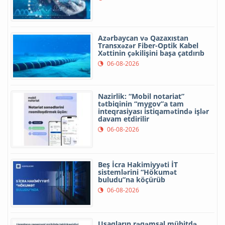
Azərbaycan və Qazaxıstan
Transxəzər Fiber-Optik Kabel
Xəttinin çəkilişini başa çatdırıb
06-08-2026
Nazirlik: “Mobil notariat”
tətbiqinin “mygov”a tam
inteqrasiyası istiqamətində işlər
davam etdirilir
06-08-2026
Beş İcra Hakimiyyəti İT
sistemlərini “Hökumət
buludu”na köçürüb
06-08-2026
Uşaqların rəqəmsal mühitdə