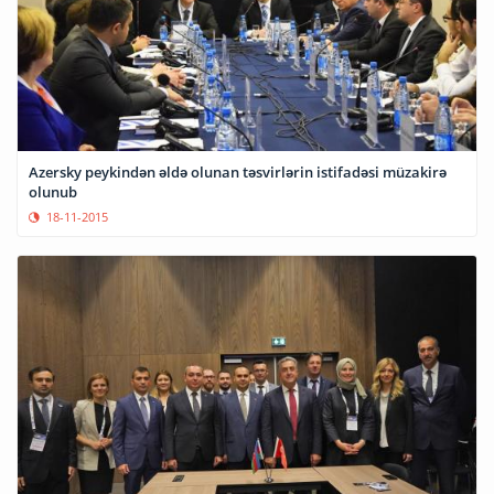
Azersky peykindən əldə olunan təsvirlərin istifadəsi müzakirə
olunub
18-11-2015