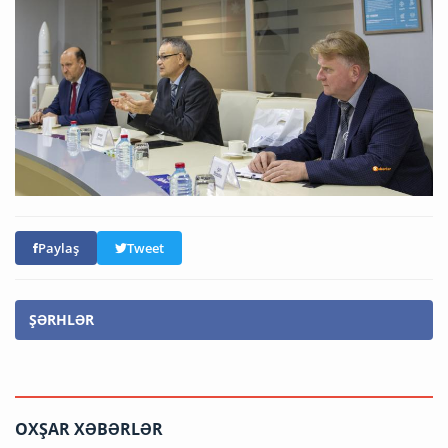
Paylaş
Tweet
ŞƏRHLƏR
OXŞAR XƏBƏRLƏR