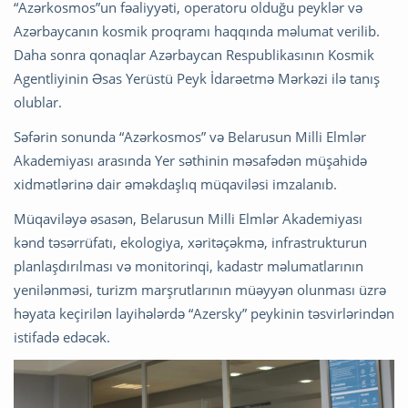
“Azərkosmos”un fəaliyyəti, operatoru olduğu peyklər və
Azərbaycanın kosmik proqramı haqqında məlumat verilib.
Daha sonra qonaqlar Azərbaycan Respublikasının Kosmik
Agentliyinin Əsas Yerüstü Peyk İdarəetmə Mərkəzi ilə tanış
olublar.
Səfərin sonunda “Azərkosmos” və Belarusun Milli Elmlər
Akademiyası arasında Yer səthinin məsafədən müşahidə
xidmətlərinə dair əməkdaşlıq müqaviləsi imzalanıb.
Müqaviləyə əsasən, Belarusun Milli Elmlər Akademiyası
kənd təsərrüfatı, ekologiya, xəritəçəkmə, infrastrukturun
planlaşdırılması və monitorinqi, kadastr məlumatlarının
yenilənməsi, turizm marşrutlarının müəyyən olunması üzrə
həyata keçirilən layihələrdə “Azersky” peykinin təsvirlərindən
istifadə edəcək.