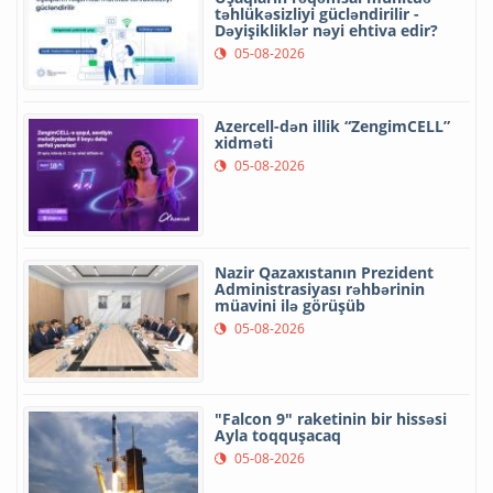
təhlükəsizliyi gücləndirilir -
Dəyişikliklər nəyi ehtiva edir?
05-08-2026
Azercell-dən illik “ZengimCELL”
xidməti
05-08-2026
Nazir Qazaxıstanın Prezident
Administrasiyası rəhbərinin
müavini ilə görüşüb
05-08-2026
"Falcon 9" raketinin bir hissəsi
Ayla toqquşacaq
05-08-2026