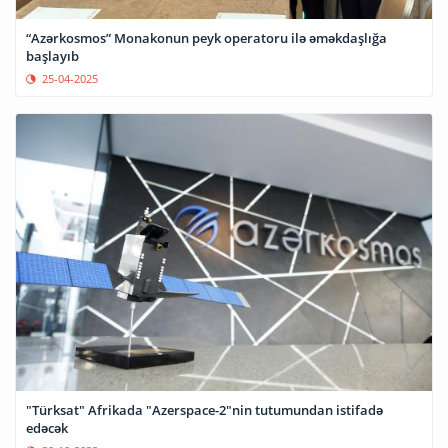
“Azərkosmos” Monakonun peyk operatoru ilə əməkdaşlığa
başlayıb
25-04-2025
"Türksat" Afrikada "Azerspace-2"nin tutumundan istifadə
edəcək