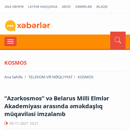
ANA SƏHİFƏ
LAYİHƏ HAQQINDA
ARXİV
XƏBƏRLƏR
ƏLAQƏ
KOSMOS
Ana Səhifə
TELEKOM VƏ NƏQLİYYAT
KOSMOS
“Azərkosmos” və Belarus Milli Elmlər
Akademiyası arasında əməkdaşlıq
müqaviləsi imzalanıb
05-11-2021
10:21