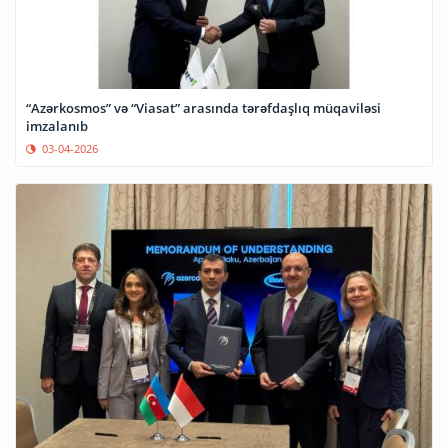
“Azərkosmos” və “Viasat” arasında tərəfdaşlıq müqaviləsi
imzalanıb
03-04-2026