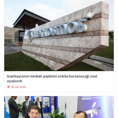
Azərbaycanın növbəti peykinin orbitə buraxılacağı vaxt
açıqlanıb
05-04-2024