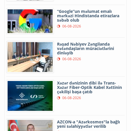
“Google”un məlumat emalı
mərkəzi Hindistanda etirazlara
səbəb olub
06-08-2026
Rəşad Nəbiyev Zəngilanda
vətəndaşların müraciətlərini
dinləyib
06-08-2026
Xəzər dənizinin dibi ilə Trans-
Xəzər Fiber-Optik Kabel Xəttinin
çəkilişi başa çatıb
06-08-2026
AZCON-a "Azərkosmos"la bağlı
yeni səlahiyyətlər verilib