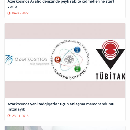
Azərkosmos Aralıq dənizində peyk rabitə xidmətlərinə start
verib
04-08-2022
Azərkosmos yeni tədqiqatlar üçün anlaşma memorandumu
imzalayıb
23-11-2015