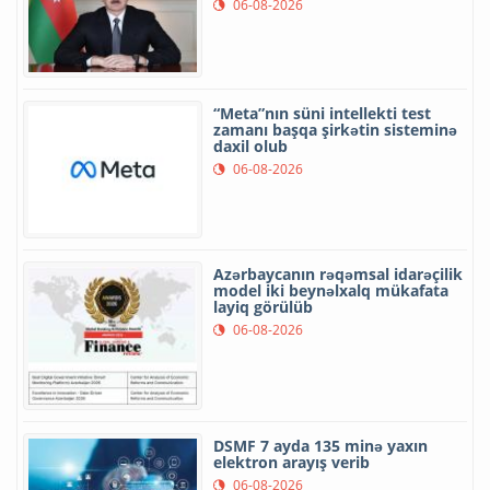
06-08-2026
“Meta”nın süni intellekti test
zamanı başqa şirkətin sisteminə
daxil olub
06-08-2026
Azərbaycanın rəqəmsal idarəçilik
model iki beynəlxalq mükafata
layiq görülüb
06-08-2026
DSMF 7 ayda 135 minə yaxın
elektron arayış verib
06-08-2026