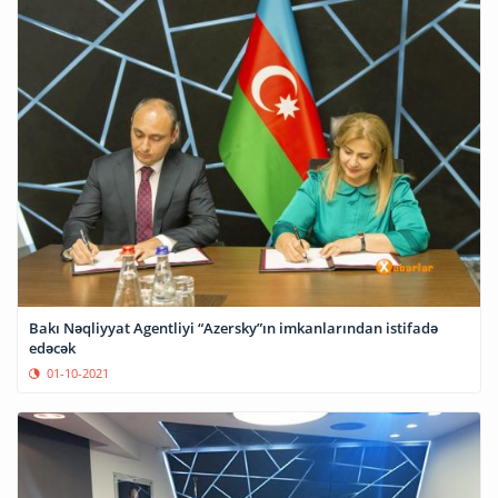
Bakı Nəqliyyat Agentliyi “Azersky”ın imkanlarından istifadə
edəcək
01-10-2021