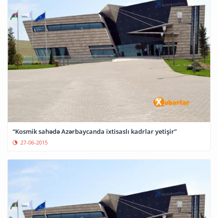
“Kosmik sahədə Azərbaycanda ixtisaslı kadrlar yetişir”
27-06-2015