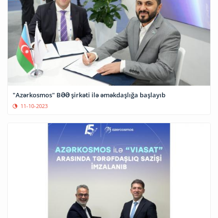
"Azərkosmos" BƏƏ şirkəti ilə əməkdaşlığa başlayıb
11-10-2023