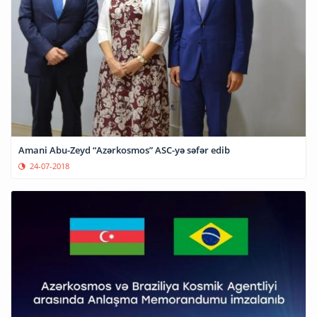
Amani Abu-Zeyd “Azərkosmos” ASC-yə səfər edib
24-07-2018