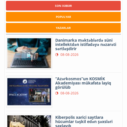
SON XƏBƏR
POPULYAR
YAZARLAR
Danimarka məktəblərdə süni
intellektdən istifadəyə nəzarəti
sərtləşdirir
08-08-2026
“Azərkosmos”un KOSMİK
Akademiyası mükafata layiq
görülüb
08-08-2026
Kiberpolis xarici saytlara
hücumlar təşkil edən şəxsləri
saxlayıb