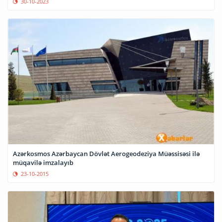
30-10-2023
Azərkosmos Azərbaycan Dövlət Aerogeodeziya Müəssisəsi ilə
müqavilə imzalayıb
23-10-2015