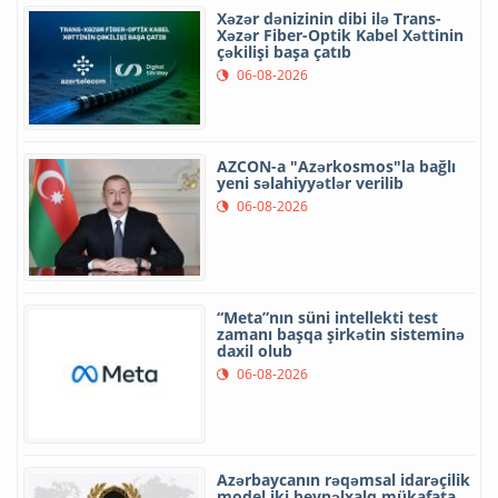
Xəzər dənizinin dibi ilə Trans-
Xəzər Fiber-Optik Kabel Xəttinin
çəkilişi başa çatıb
06-08-2026
AZCON-a "Azərkosmos"la bağlı
yeni səlahiyyətlər verilib
06-08-2026
“Meta”nın süni intellekti test
zamanı başqa şirkətin sisteminə
daxil olub
06-08-2026
Azərbaycanın rəqəmsal idarəçilik
model iki beynəlxalq mükafata