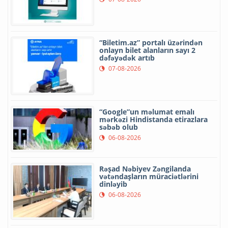
“Biletim.az” portalı üzərindən
onlayn bilet alanların sayı 2
dəfəyədək artıb
07-08-2026
“Google”un məlumat emalı
mərkəzi Hindistanda etirazlara
səbəb olub
06-08-2026
Rəşad Nəbiyev Zəngilanda
vətəndaşların müraciətlərini
dinləyib
06-08-2026