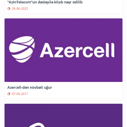
“AzInTelecom”un dəstəyilə kitab nəşr edilib
26-06-2023
Azercell-dən növbəti uğur
07-09-2017