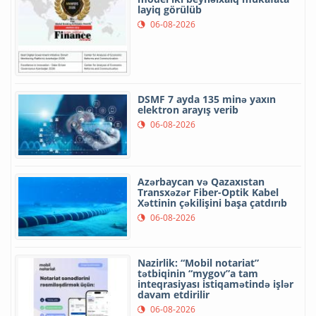
layiq görülüb
06-08-2026
DSMF 7 ayda 135 minə yaxın
elektron arayış verib
06-08-2026
Azərbaycan və Qazaxıstan
Transxəzər Fiber-Optik Kabel
Xəttinin çəkilişini başa çatdırıb
06-08-2026
Nazirlik: “Mobil notariat”
tətbiqinin “mygov”a tam
inteqrasiyası istiqamətində işlər
davam etdirilir
06-08-2026