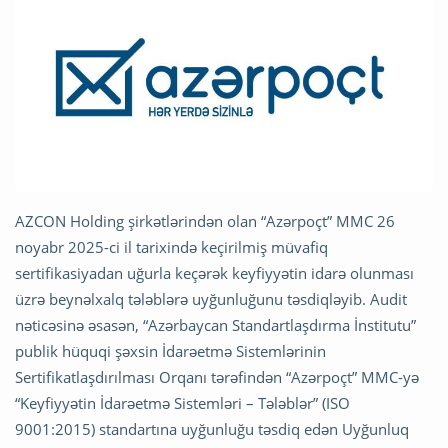
AZCON Holding şirkətlərindən olan “Azərpoçt” MMC 26
noyabr 2025-ci il tarixində keçirilmiş müvafiq
sertifikasiyadan uğurla keçərək keyfiyyətin idarə olunması
üzrə beynəlxalq tələblərə uyğunluğunu təsdiqləyib. Audit
nəticəsinə əsasən, “Azərbaycan Standartlaşdırma İnstitutu”
publik hüquqi şəxsin İdarəetmə Sistemlərinin
Sertifikatlaşdırılması Orqanı tərəfindən “Azərpoçt” MMC-yə
“Keyfiyyətin İdarəetmə Sistemləri – Tələblər” (ISO
9001:2015) standartına uyğunluğu təsdiq edən Uyğunluq