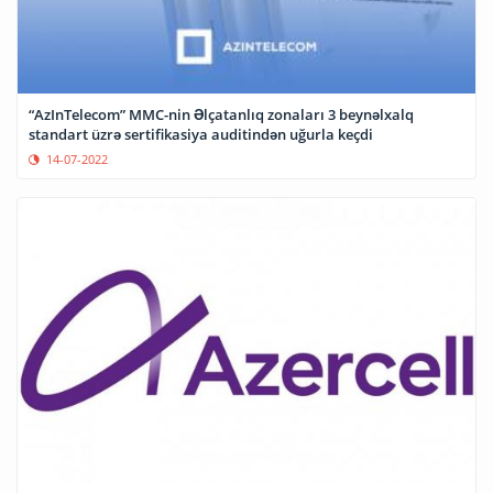
“AzInTelecom” MMC-nin Əlçatanlıq zonaları 3 beynəlxalq
standart üzrə sertifikasiya auditindən uğurla keçdi
14-07-2022