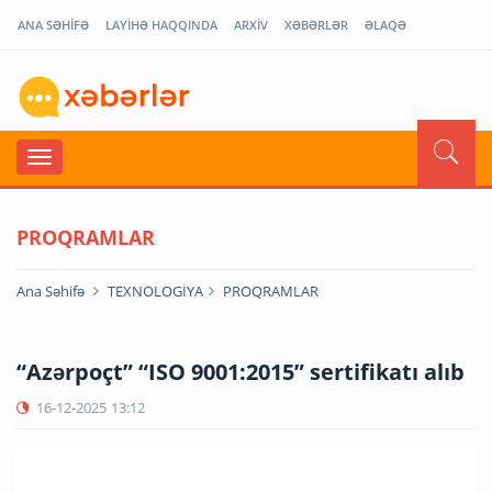
ANA SƏHİFƏ
LAYİHƏ HAQQINDA
ARXİV
XƏBƏRLƏR
ƏLAQƏ
PROQRAMLAR
Ana Səhifə
TEXNOLOGİYA
PROQRAMLAR
“Azərpoçt” “ISO 9001:2015” sertifikatı alıb
16-12-2025
13:12