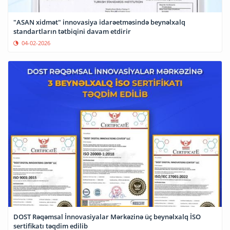
"ASAN xidmət" innovasiya idarəetməsində beynəlxalq
standartların tətbiqini davam etdirir
04-02-2026
DOST Rəqəmsal İnnovasiyalar Mərkəzinə üç beynəlxalq İSO
sertifikatı təqdim edilib