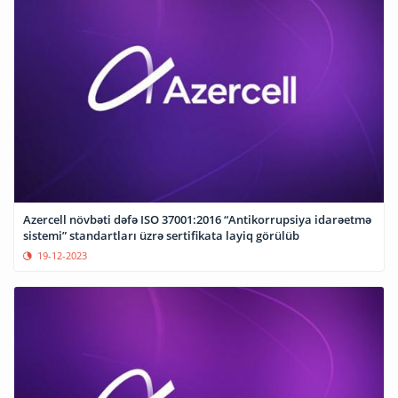
Azercell növbəti dəfə ISO 37001:2016 “Antikorrupsiya idarəetmə
sistemi” standartları üzrə sertifikata layiq görülüb
19-12-2023