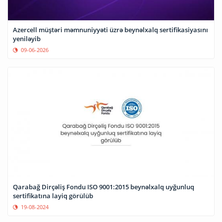
Azercell müştəri məmnuniyyəti üzrə beynəlxalq sertifikasiyasını
yeniləyib
09-06-2026
Qarabağ Dirçəliş Fondu ISO 9001:2015 beynəlxalq uyğunluq
sertifikatına layiq görülüb
19-08-2024