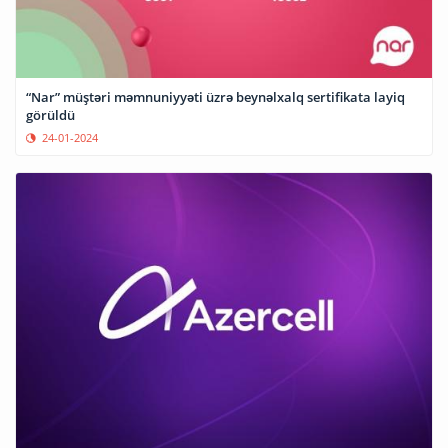
“Nar” müştəri məmnuniyyəti üzrə beynəlxalq sertifikata layiq
görüldü
24-01-2024