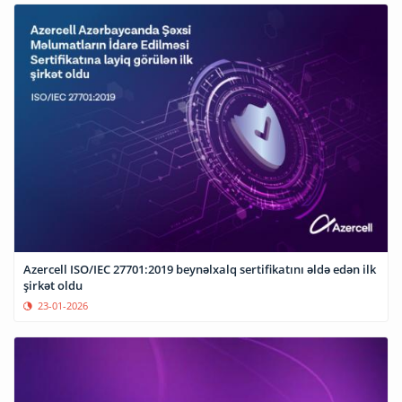
Azercell ISO/IEC 27701:2019 beynəlxalq sertifikatını əldə edən ilk
şirkət oldu
23-01-2026