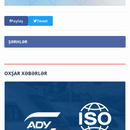
Paylaş
Tweet
ŞƏRHLƏR
OXŞAR XƏBƏRLƏR