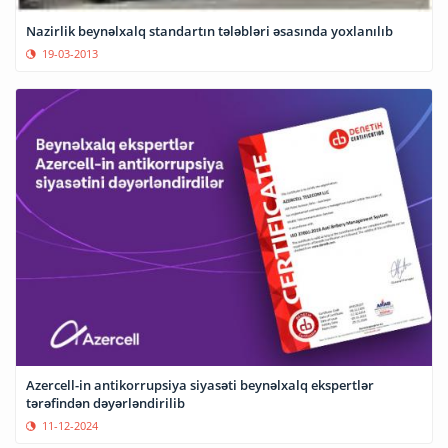
Nazirlik beynəlxalq standartın tələbləri əsasında yoxlanılıb
19-03-2013
Azercell-in antikorrupsiya siyasəti beynəlxalq ekspertlər
tərəfindən dəyərləndirilib
11-12-2024