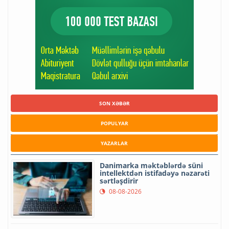
SON XƏBƏR
POPULYAR
YAZARLAR
Danimarka məktəblərdə süni
intellektdən istifadəyə nəzarəti
sərtləşdirir
08-08-2026