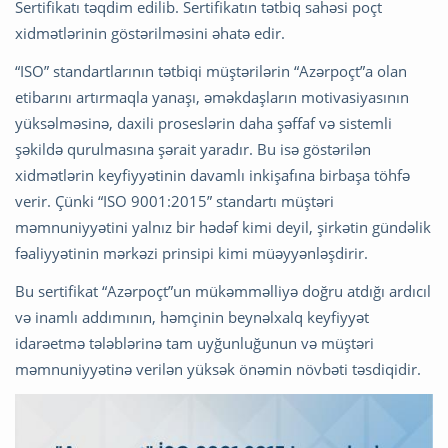
Sertifikatı təqdim edilib. Sertifikatın tətbiq sahəsi poçt
xidmətlərinin göstərilməsini əhatə edir.
“ISO” standartlarının tətbiqi müştərilərin “Azərpoçt”a olan
etibarını artırmaqla yanaşı, əməkdaşların motivasiyasının
yüksəlməsinə, daxili proseslərin daha şəffaf və sistemli
şəkildə qurulmasına şərait yaradır. Bu isə göstərilən
xidmətlərin keyfiyyətinin davamlı inkişafına birbaşa töhfə
verir. Çünki “ISO 9001:2015” standartı müştəri
məmnuniyyətini yalnız bir hədəf kimi deyil, şirkətin gündəlik
fəaliyyətinin mərkəzi prinsipi kimi müəyyənləşdirir.
Bu sertifikat “Azərpoçt”un mükəmməlliyə doğru atdığı ardıcıl
və inamlı addımının, həmçinin beynəlxalq keyfiyyət
idarəetmə tələblərinə tam uyğunluğunun və müştəri
məmnuniyyətinə verilən yüksək önəmin növbəti təsdiqidir.