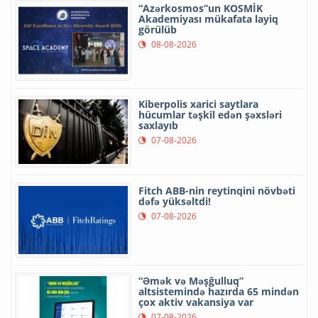
“Azərkosmos”un KOSMİK
Akademiyası mükafata layiq
görülüb
08-08-2026
Kiberpolis xarici saytlara
hücumlar təşkil edən şəxsləri
saxlayıb
07-08-2026
Fitch ABB-nin reytinqini növbəti
dəfə yüksəltdi!
07-08-2026
“Əmək və Məşğulluq”
altsistemində hazırda 65 mindən
çox aktiv vakansiya var
07-08-2026