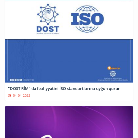
"DOST RİM" də fəaliyyətini İSO standartlarına uyğun qurur
04-04-2022