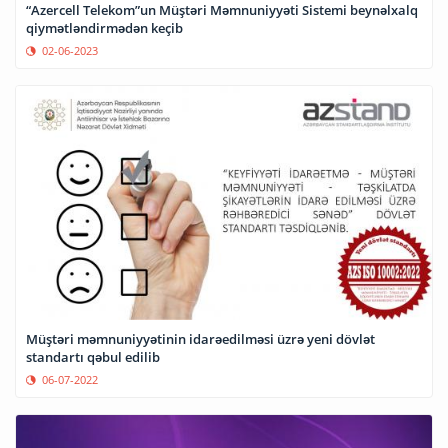
“Azercell Telekom”un Müştəri Məmnuniyyəti Sistemi beynəlxalq
qiymətləndirmədən keçib
02-06-2023
Müştəri məmnuniyyətinin idarəedilməsi üzrə yeni dövlət
standartı qəbul edilib
06-07-2022