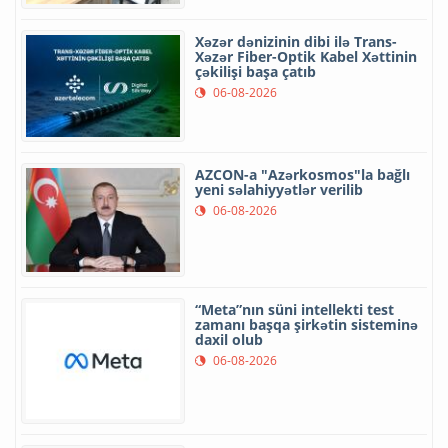
Xəzər dənizinin dibi ilə Trans-
Xəzər Fiber-Optik Kabel Xəttinin
çəkilişi başa çatıb
06-08-2026
AZCON-a "Azərkosmos"la bağlı
yeni səlahiyyətlər verilib
06-08-2026
“Meta”nın süni intellekti test
zamanı başqa şirkətin sisteminə
daxil olub
06-08-2026