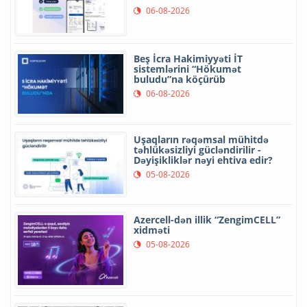
06-08-2026
Beş İcra Hakimiyyəti İT
sistemlərini “Hökumət
buludu”na köçürüb
06-08-2026
Uşaqların rəqəmsal mühitdə
təhlükəsizliyi gücləndirilir -
Dəyişikliklər nəyi ehtiva edir?
05-08-2026
Azercell-dən illik “ZengimCELL”
xidməti
05-08-2026