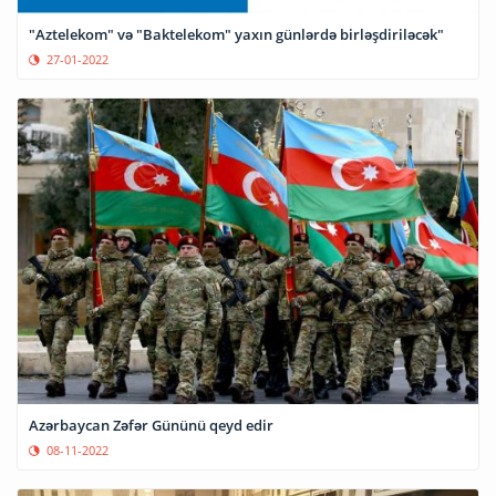
"Aztelekom" və "Baktelekom" yaxın günlərdə birləşdiriləcək"
27-01-2022
Azərbaycan Zəfər Gününü qeyd edir
08-11-2022