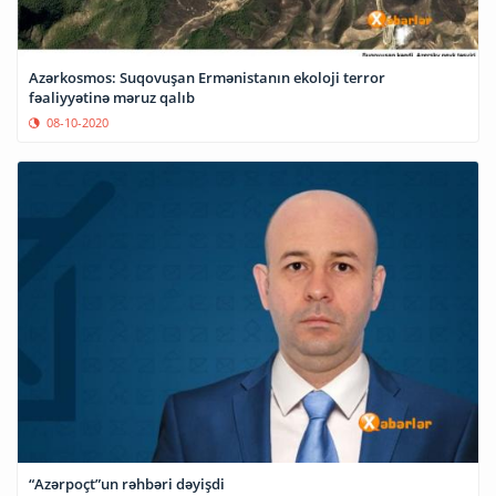
Azərkosmos: Suqovuşan Ermənistanın ekoloji terror
fəaliyyətinə məruz qalıb
08-10-2020
“Azərpoçt”un rəhbəri dəyişdi