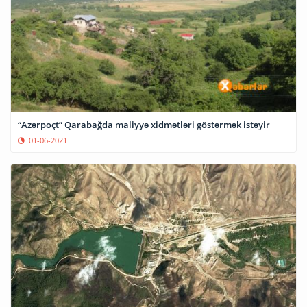
“Azərpoçt” Qarabağda maliyyə xidmətləri göstərmək istəyir
01-06-2021