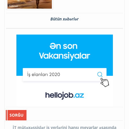
Bütün xəbərlər
SORĞU
İT mütəxəssislər iş yerlərini hansı meyarlar əsasında