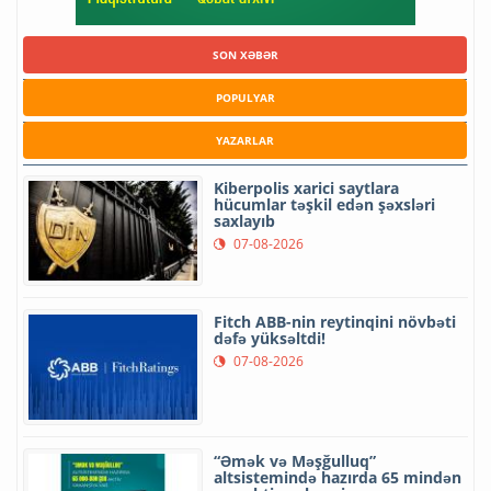
SON XƏBƏR
POPULYAR
YAZARLAR
Kiberpolis xarici saytlara
hücumlar təşkil edən şəxsləri
saxlayıb
07-08-2026
Fitch ABB-nin reytinqini növbəti
dəfə yüksəltdi!
07-08-2026
“Əmək və Məşğulluq”
altsistemində hazırda 65 mindən