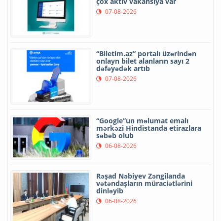
çox aktiv vakansiya var
07-08-2026
“Biletim.az” portalı üzərindən
onlayn bilet alanların sayı 2
dəfəyədək artıb
07-08-2026
“Google”un məlumat emalı
mərkəzi Hindistanda etirazlara
səbəb olub
06-08-2026
Rəşad Nəbiyev Zəngilanda
vətəndaşların müraciətlərini
dinləyib
06-08-2026