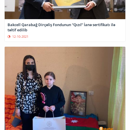
Bakcell Qarabağ Dirçəliş Fondunun “Qızıl” İanə sertifikatı ilə
təltif edilib
12-10-2021