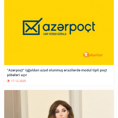
"Azərpoçt" işğaldan azad olunmuş ərazilərdə modul tipli poçt
şöbələri açır
17-12-2020