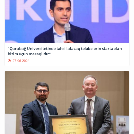
"Qarabağ Universitetində təhsil alacaq tələbələrin startapları
bizim üçün maraqlıdır"
27-06-2024