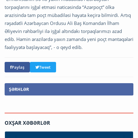
torpaqlarını işğal etməsi nəticəsində “Azərpoçt” ölkə
ərazisində tam poçt mübadiləsi həyata keçirə bilmirdi. Artıq
rəşadətli Azərbaycan Ordusu Ali Baş Komandan İlham
Əliyevin rəhbərliyi ilə işğal altındakı torpaqlarımızı azad
edib. Həmin ərazilərdə yaxın zamanda yeni poçt məntəqələri
fəaliyyətə başlayacaq”, - o qeyd edib.
Paylaş
Tweet
ŞƏRHLƏR
OXŞAR XƏBƏRLƏR