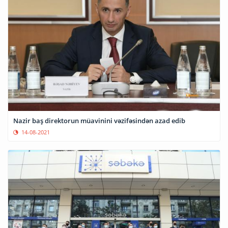
Nazir baş direktorun müavinini vəzifəsindən azad edib
14-08-2021