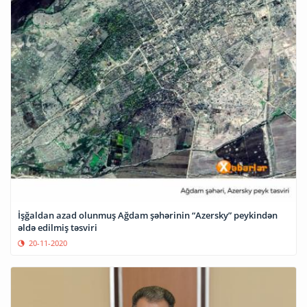
İşğaldan azad olunmuş Ağdam şəhərinin “Azersky” peykindən
əldə edilmiş təsviri
20-11-2020