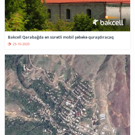
Bakcell Qarabağda ən sürətli mobil şəbəkə quraşdıracaq
23-10-2020