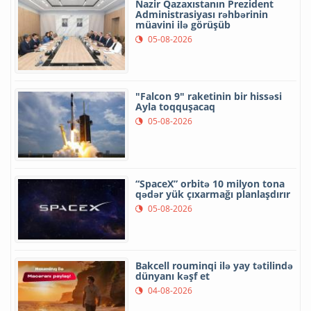
Nazir Qazaxıstanın Prezident
Administrasiyası rəhbərinin
müavini ilə görüşüb
05-08-2026
"Falcon 9" raketinin bir hissəsi
Ayla toqquşacaq
05-08-2026
“SpaceX” orbitə 10 milyon tona
qədər yük çıxarmağı planlaşdırır
05-08-2026
Bakcell rouminqi ilə yay tətilində
dünyanı kəşf et
04-08-2026