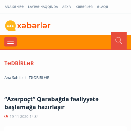
ANA SƏHİFƏ
LAYİHƏ HAQQINDA
ARXİV
XƏBƏRLƏR
ƏLAQƏ
TƏDBİRLƏR
Ana Səhifə
TƏDBİRLƏR
“Azərpoçt” Qarabağda fəaliyyətə
başlamağa hazırlaşır
19-11-2020
14:34