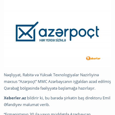
Nəqliyyat, Rabitə və Yüksək Texnologiyalar Nazirliyinə
məxsus “Azərpoçt” MMC Azərbaycanın işğaldan azad edilmiş
Qarabağ bölgəsində fəaliyyətə başlamağa hazırlaşır.
Xeberler.az
bildirir ki, bu barədə şirkətin baş direktoru Emil
Əfəndiyev məlumat verib.
“Ermənistanın 30 ilə yaxın müddətdə Azərbaycan