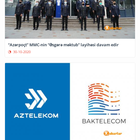
“Azərpoçt” MMC-nin “Əsgərə məktub” layihəsi davam edir
30-10-2020