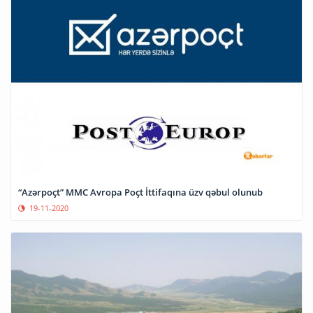
“Azərpoçt” MMC Avropa Poçt İttifaqına üzv qəbul olunub
19-11-2020