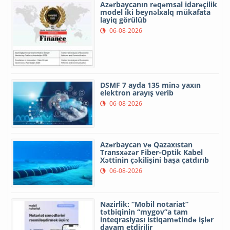
Azərbaycanın rəqəmsal idarəçilik
model iki beynəlxalq mükafata
layiq görülüb
06-08-2026
DSMF 7 ayda 135 minə yaxın
elektron arayış verib
06-08-2026
Azərbaycan və Qazaxıstan
Transxəzər Fiber-Optik Kabel
Xəttinin çəkilişini başa çatdırıb
06-08-2026
Nazirlik: “Mobil notariat”
tətbiqinin “mygov”a tam
inteqrasiyası istiqamətində işlər
davam etdirilir