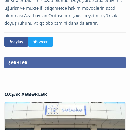
bir sıra ərazilərimiz azad olunub. Döyüşlərdə əldə etdiyimiz
uğurlar və müxtəlif istiqamətdə hakim mövqelərin azad
olunması Azərbaycan Ordusunun şəxsi heyətinin yüksək
döyüş ruhunu və qələbə əzmini daha da artırır.
Paylaş
Tweet
ŞƏRHLƏR
OXŞAR XƏBƏRLƏR