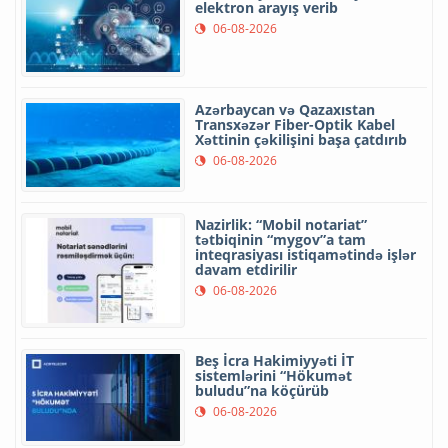
elektron arayış verib
06-08-2026
Azərbaycan və Qazaxıstan
Transxəzər Fiber-Optik Kabel
Xəttinin çəkilişini başa çatdırıb
06-08-2026
Nazirlik: “Mobil notariat”
tətbiqinin “mygov”a tam
inteqrasiyası istiqamətində işlər
davam etdirilir
06-08-2026
Beş İcra Hakimiyyəti İT
sistemlərini “Hökumət
buludu”na köçürüb
06-08-2026