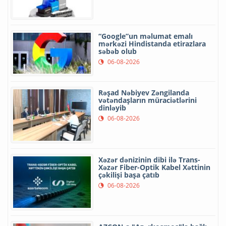
“Google”un məlumat emalı
mərkəzi Hindistanda etirazlara
səbəb olub
06-08-2026
Rəşad Nəbiyev Zəngilanda
vətəndaşların müraciətlərini
dinləyib
06-08-2026
Xəzər dənizinin dibi ilə Trans-
Xəzər Fiber-Optik Kabel Xəttinin
çəkilişi başa çatıb
06-08-2026