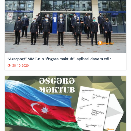
“Azərpoçt” MMC-nin “Əsgərə məktub” layihəsi davam edir
30-10-2020