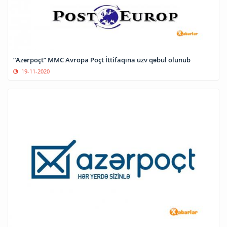
“Azərpoçt” MMC Avropa Poçt İttifaqına üzv qəbul olunub
19-11-2020