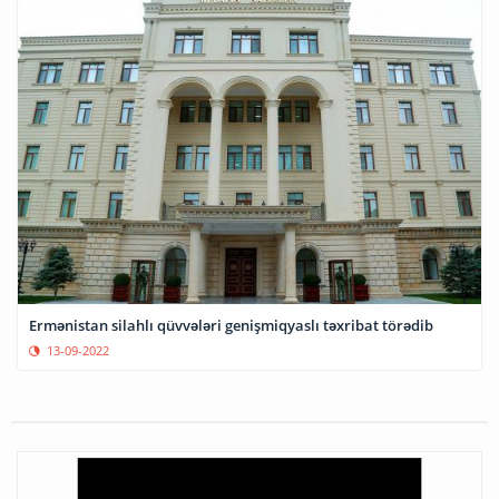
Ermənistan silahlı qüvvələri genişmiqyaslı təxribat törədib
13-09-2022