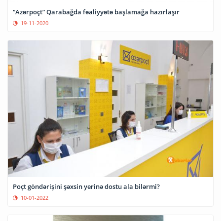
“Azərpoçt” Qarabağda fəaliyyətə başlamağa hazırlaşır
19-11-2020
Poçt göndərişini şəxsin yerinə dostu ala bilərmi?
10-01-2022