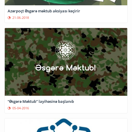
Azərpoçt Əsgərə məktub aksiyası keçirir
21-06-2018
“Əsgərə Məktub” layihəsinə başlanıb
05-04-2016