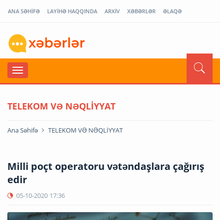
ANA SƏHİFƏ
LAYİHƏ HAQQINDA
ARXİV
XƏBƏRLƏR
ƏLAQƏ
TELEKOM VƏ NƏQLİYYAT
Ana Səhifə
TELEKOM VƏ NƏQLİYYAT
Milli poçt operatoru vətəndaşlara çağırış
edir
05-10-2020
17:36