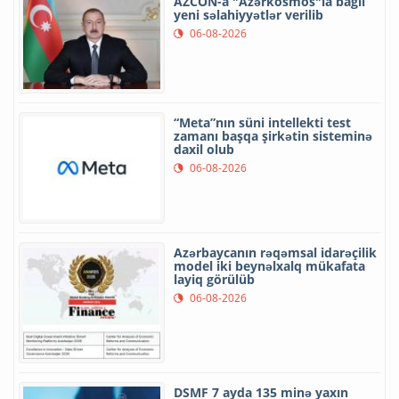
AZCON-a "Azərkosmos"la bağlı
yeni səlahiyyətlər verilib
06-08-2026
“Meta”nın süni intellekti test
zamanı başqa şirkətin sisteminə
daxil olub
06-08-2026
Azərbaycanın rəqəmsal idarəçilik
model iki beynəlxalq mükafata
layiq görülüb
06-08-2026
DSMF 7 ayda 135 minə yaxın