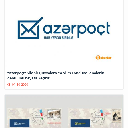
“Azərpoçt” Silahlı Qüvvələrə Yardım Fonduna ianələrin
qəbulunu həyata keçirir
01-10-2020