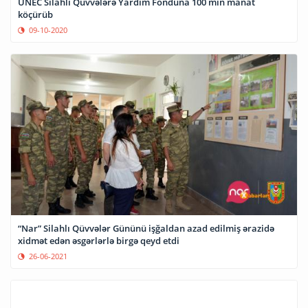
UNEC Silahlı Qüvvələrə Yardım Fonduna 100 min manat
köçürüb
09-10-2020
“Nar” Silahlı Qüvvələr Gününü işğaldan azad edilmiş ərazidə
xidmət edən əsgərlərlə birgə qeyd etdi
26-06-2021