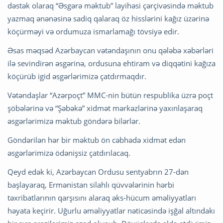
dəstək olaraq “Əsgərə məktub” layihəsi çərçivəsində məktub
yazmaq ənənəsinə sadiq qalaraq öz hisslərini kağız üzərinə
köçürməyi və ordumuza ismarlamağı tövsiyə edir.
Əsas məqsəd Azərbaycan vətəndaşının onu qələbə xəbərləri
ilə sevindirən əsgərinə, ordusuna ehtiram və diqqətini kağıza
köçürüb igid əsgərlərimizə çatdırmaqdır.
Vətəndaşlar “Azərpoçt” MMC-nin bütün respublika üzrə poçt
şöbələrinə və “Şəbəkə” xidmət mərkəzlərinə yaxınlaşaraq
əsgərlərimizə məktub göndərə bilərlər.
Göndərilən hər bir məktub ön cəbhədə xidmət edən
əsgərlərimizə ödənişsiz çatdırılacaq.
Qeyd edək ki, Azərbaycan Ordusu sentyabrın 27-dən
başlayaraq, Ermənistan silahlı qüvvələrinin hərbi
təxribatlarının qarşısını alaraq əks-hücum əməliyyatları
həyata keçirir. Uğurlu əməliyyatlar nəticəsində işğal altındakı