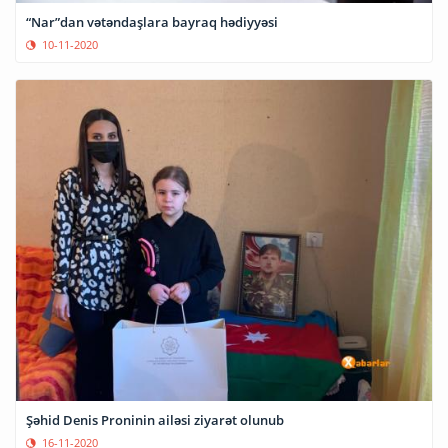
“Nar”dan vətəndaşlara bayraq hədiyyəsi
10-11-2020
Şəhid Denis Proninin ailəsi ziyarət olunub
16-11-2020