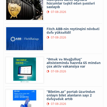
hücumlar təşkil edən şəxsləri
saxlayıb
07-08-2026
Fitch ABB-nin reytinqini növbəti
dəfə yüksəltdi!
07-08-2026
“Əmək və Məşğulluq”
altsistemində hazırda 65 mindən
çox aktiv vakansiya var
07-08-2026
“Biletim.az” portalı üzərindən
onlayn bilet alanların sayı 2
dəfəyədək artıb
07-08-2026