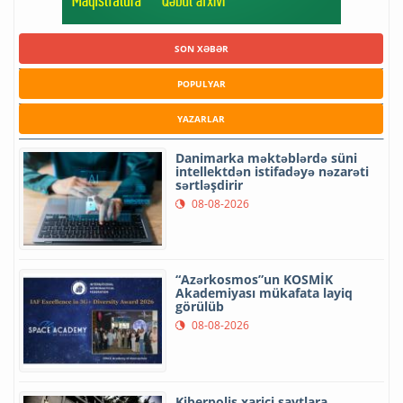
SON XƏBƏR
POPULYAR
YAZARLAR
Danimarka məktəblərdə süni
intellektdən istifadəyə nəzarəti
sərtləşdirir
08-08-2026
“Azərkosmos”un KOSMİK
Akademiyası mükafata layiq
görülüb
08-08-2026
Kiberpolis xarici saytlara