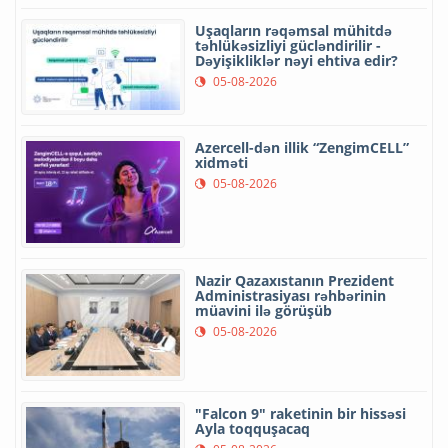
Uşaqların rəqəmsal mühitdə
təhlükəsizliyi gücləndirilir -
Dəyişikliklər nəyi ehtiva edir?
05-08-2026
Azercell-dən illik “ZengimCELL”
xidməti
05-08-2026
Nazir Qazaxıstanın Prezident
Administrasiyası rəhbərinin
müavini ilə görüşüb
05-08-2026
"Falcon 9" raketinin bir hissəsi
Ayla toqquşacaq