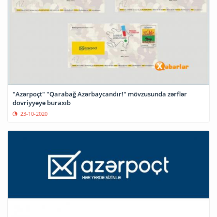
"Azərpoçt" "Qarabağ Azərbaycandır!" mövzusunda zərflər
dövriyyəyə buraxıb
23-10-2020