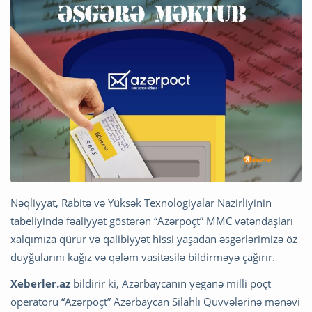
Nəqliyyat, Rabitə və Yüksək Texnologiyalar Nazirliyinin
tabeliyində fəaliyyət göstərən “Azərpoçt” MMC vətəndaşları
xalqımıza qürur və qalibiyyət hissi yaşadan əsgərlərimizə öz
duyğularını kağız və qələm vasitəsilə bildirməyə çağırır.
Xeberler.az
bildirir ki, Azərbaycanın yeganə milli poçt
operatoru “Azərpoçt” Azərbaycan Silahlı Qüvvələrinə mənəvi