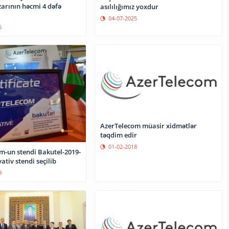
zarının həcmi 4 dəfə
asılılığımız yoxdur
04-07-2025
5
AzerTelecom müasir xidmətlər
təqdim edir
01-02-2018
m-un stendi Bakutel-2019-
ativ stendi seçilib
9