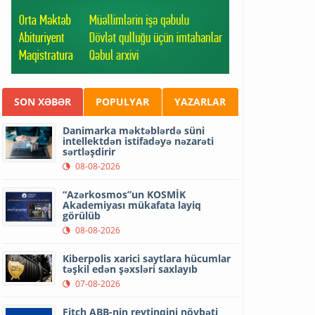
SON XƏBƏR
POPULYAR
YAZARLAR
Danimarka məktəblərdə süni
intellektdən istifadəyə nəzarəti
sərtləşdirir
08-08-2026
“Azərkosmos”un KOSMİK
Akademiyası mükafata layiq
görülüb
08-08-2026
Kiberpolis xarici saytlara hücumlar
təşkil edən şəxsləri saxlayıb
07-08-2026
Fitch ABB-nin reytinqini növbəti