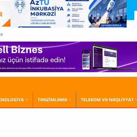
QƏ
XNOLOGİYA
TƏNZİMLƏMƏ
TELEKOM VƏ NƏQLİYYAT