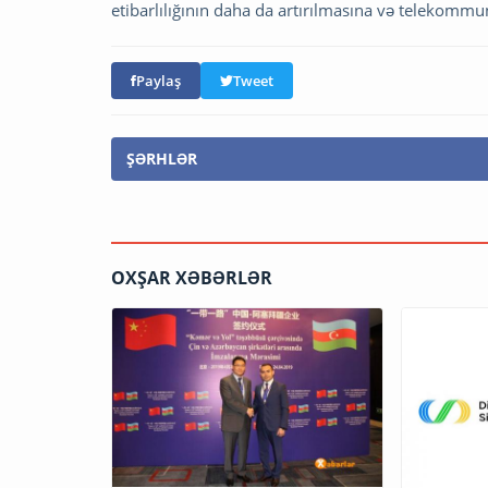
etibarlılığının daha da artırılmasına və telekommu
Paylaş
Tweet
ŞƏRHLƏR
OXŞAR XƏBƏRLƏR