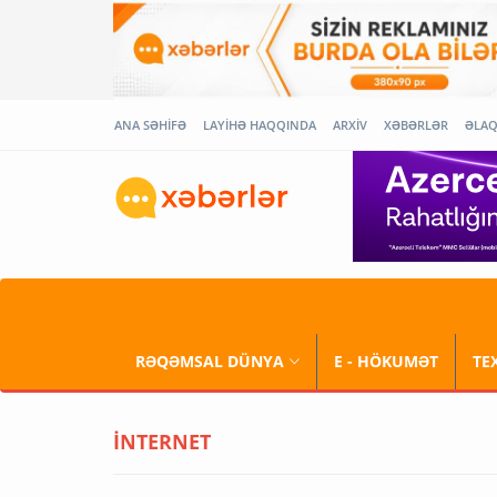
ANA SƏHİFƏ
LAYİHƏ HAQQINDA
ARXİV
XƏBƏRLƏR
ƏLA
RƏQƏMSAL DÜNYA
E - HÖKUMƏT
TE
İNTERNET