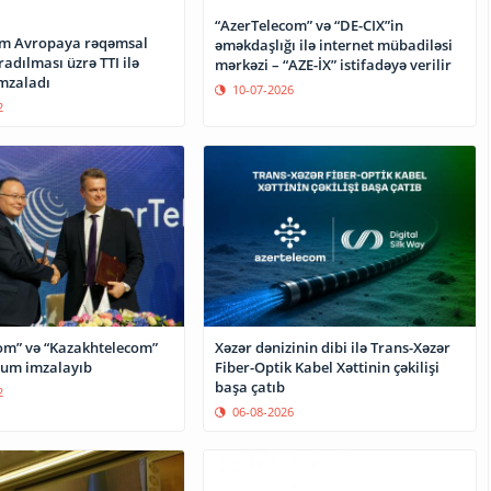
“AzerTelecom” və “DE-CIX”in
om Avropaya rəqəmsal
əməkdaşlığı ilə internet mübadiləsi
radılması üzrə TTI ilə
mərkəzi – “AZE-İX” istifadəyə verilir
mzaladı
10-07-2026
2
om” və “Kazakhtelecom”
Xəzər dənizinin dibi ilə Trans-Xəzər
m imzalayıb
Fiber-Optik Kabel Xəttinin çəkilişi
başa çatıb
2
06-08-2026