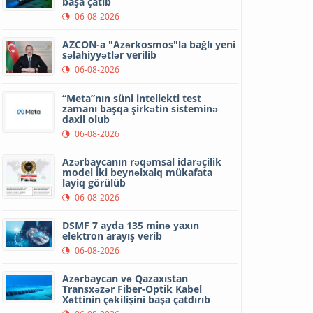
başa çatıb
06-08-2026
AZCON-a "Azərkosmos"la bağlı yeni
səlahiyyətlər verilib
06-08-2026
“Meta”nın süni intellekti test
zamanı başqa şirkətin sisteminə
daxil olub
06-08-2026
Azərbaycanın rəqəmsal idarəçilik
model iki beynəlxalq mükafata
layiq görülüb
06-08-2026
DSMF 7 ayda 135 minə yaxın
elektron arayış verib
06-08-2026
Azərbaycan və Qazaxıstan
Transxəzər Fiber-Optik Kabel
Xəttinin çəkilişini başa çatdırıb