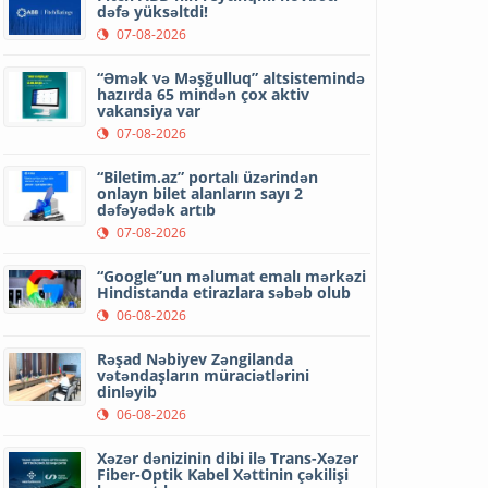
dəfə yüksəltdi!
07-08-2026
“Əmək və Məşğulluq” altsistemində
hazırda 65 mindən çox aktiv
vakansiya var
07-08-2026
“Biletim.az” portalı üzərindən
onlayn bilet alanların sayı 2
dəfəyədək artıb
07-08-2026
“Google”un məlumat emalı mərkəzi
Hindistanda etirazlara səbəb olub
06-08-2026
Rəşad Nəbiyev Zəngilanda
vətəndaşların müraciətlərini
dinləyib
06-08-2026
Xəzər dənizinin dibi ilə Trans-Xəzər
Fiber-Optik Kabel Xəttinin çəkilişi