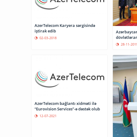
AzerTelecom Karyera sərgisində
iştirak edib
Azərbaycan
dövlətlərar
02-03-2018
28-11-201
AzerTelecom bağlantı xidməti ilə
“Eurovision Services”-ə dəstək olub
12-07-2021