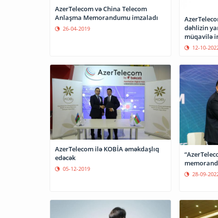
AzerTelecom və China Telecom
Anlaşma Memorandumu imzaladı
AzerTelec
dəhlizin ya
26-04-2019
müqavilə i
12-10-202
AzerTelecom ilə KOBİA əməkdaşlıq
“AzerTelec
edəcək
memorandu
05-12-2019
28-09-202