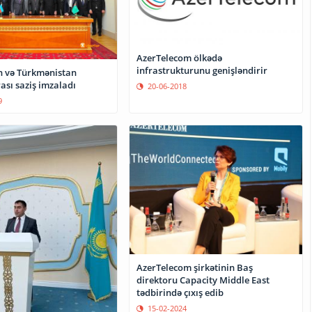
AzerTelecom ölkədə
infrastrukturunu genişləndirir
 və Türkmənistan
ası saziş imzaladı
20-06-2018
9
AzerTelecom şirkətinin Baş
direktoru Capacity Middle East
tədbirində çıxış edib
15-02-2024