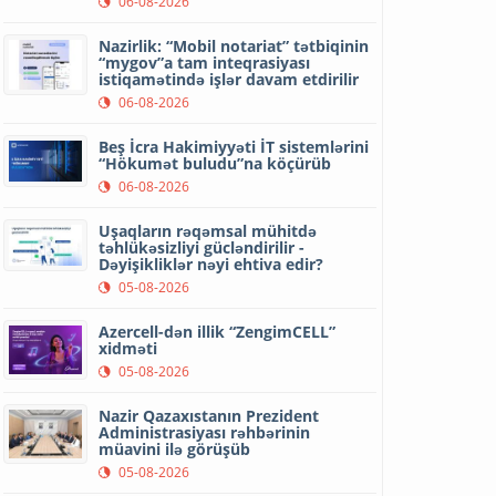
06-08-2026
Nazirlik: “Mobil notariat” tətbiqinin
“mygov”a tam inteqrasiyası
istiqamətində işlər davam etdirilir
06-08-2026
Beş İcra Hakimiyyəti İT sistemlərini
“Hökumət buludu”na köçürüb
06-08-2026
Uşaqların rəqəmsal mühitdə
təhlükəsizliyi gücləndirilir -
Dəyişikliklər nəyi ehtiva edir?
05-08-2026
Azercell-dən illik “ZengimCELL”
xidməti
05-08-2026
Nazir Qazaxıstanın Prezident
Administrasiyası rəhbərinin
müavini ilə görüşüb
05-08-2026