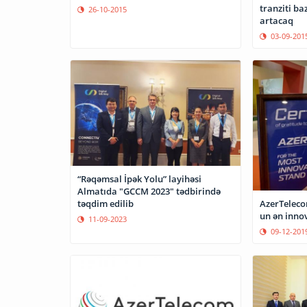
tranziti ba
26-10-2015
artacaq
03-09-201
“Rəqəmsal İpək Yolu” layihəsi
Almatıda "GCCM 2023" tədbirində
təqdim edilib
AzerTeleco
un ən innov
11-09-2023
09-12-201