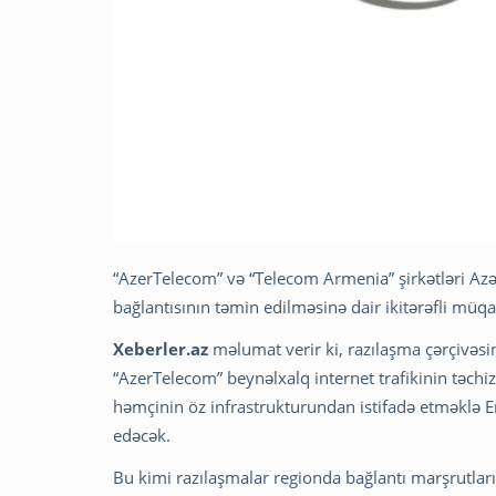
“AzerTelecom” və “Telecom Armenia” şirkətləri Az
bağlantısının təmin edilməsinə dair ikitərəfli müqa
Xeberler.az
məlumat verir ki, razılaşma çərçivəsi
“AzerTelecom” beynəlxalq internet trafikinin təchiza
həmçinin öz infrastrukturundan istifadə etməklə Er
edəcək.
Bu kimi razılaşmalar regionda bağlantı marşrutlar