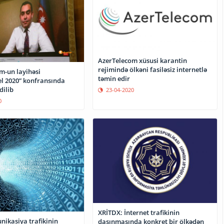
AzerTelecom xüsusi karantin
rejimində ölkəni fasiləsiz internetlə
m-un layihəsi
təmin edir
l 2020” konfransında
dilib
23-04-2020
0
XRİTDX: İnternet trafikinin
ikasiya trafikinin
daşınmasında konkret bir ölkədən