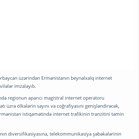
ərbaycan üzərindən Ermənistanın beynəlxalq internet
vilələr imzalayıb.
ndə regionun aparıcı magistral internet operatoru
tı üzrə ölkələrin sayını və coğrafiyasını genişləndirəcək,
mənistan istiqamətində internet trafikinin tranzitini təmin
ının diversifikasiyasına, telekommunikasiya şəbəkələrinin