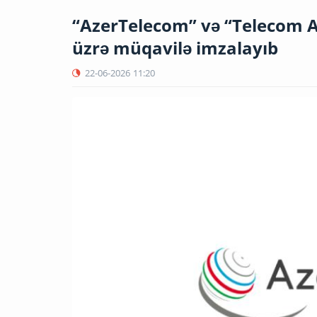
“AzerTelecom” və “Telecom Ar
üzrə müqavilə imzalayıb
22-06-2026
11:20