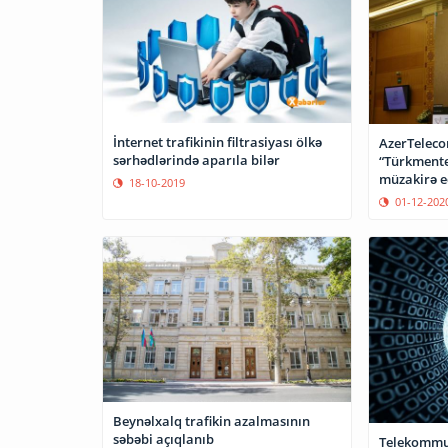
İnternet trafikinin filtrasiyası ölkə
AzerTeleco
sərhədlərində aparıla bilər
“Türkmente
müzakirə e
18-10-2019
01-12-202
Beynəlxalq trafikin azalmasının
səbəbi açıqlanıb
Telekommun