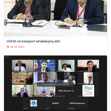
USAID və Azexport əməkdaşlıq edir
08-02-2023