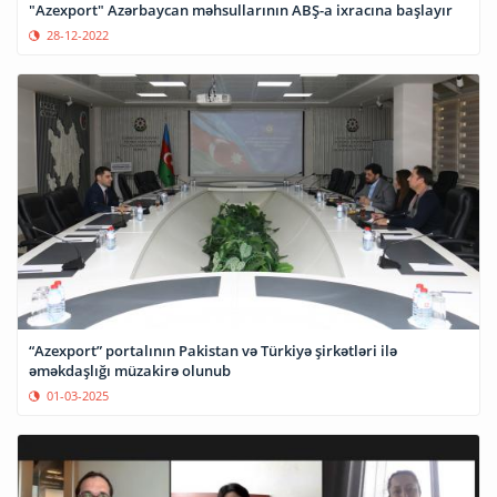
"Azexport" Azərbaycan məhsullarının ABŞ-a ixracına başlayır
28-12-2022
“Azexport” portalının Pakistan və Türkiyə şirkətləri ilə
əməkdaşlığı müzakirə olunub
01-03-2025