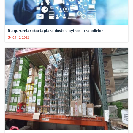
Bu qurumlar startaplara dəstək layihəsi icra edirlər
05-12-2022