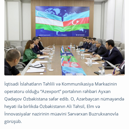
İqtisadi İslahatların Təhlili və Kommunikasiya Mərkəzinin
operatoru olduğu “Azexport” portalının rəhbəri Ayxan
Qədəşov Özbəkistana səfər edib. O, Azərbaycan nümayəndə
heyəti ilə birlikdə Özbəkistanın Ali Təhsil, Elm və
İnnovasiyalar nazirinin müavini Sərvərxan Buzrukxanovla
görüşüb.