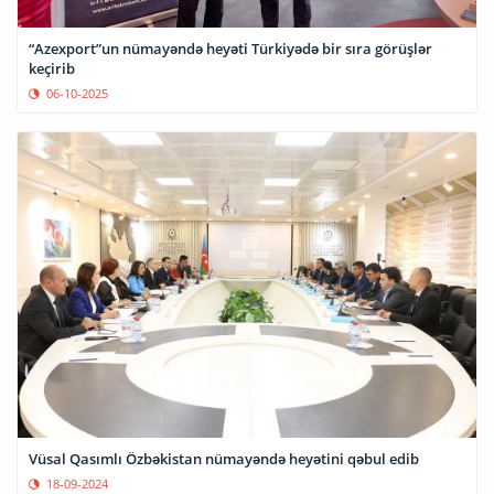
“Azexport”un nümayəndə heyəti Türkiyədə bir sıra görüşlər
keçirib
06-10-2025
Vüsal Qasımlı Özbəkistan nümayəndə heyətini qəbul edib
18-09-2024