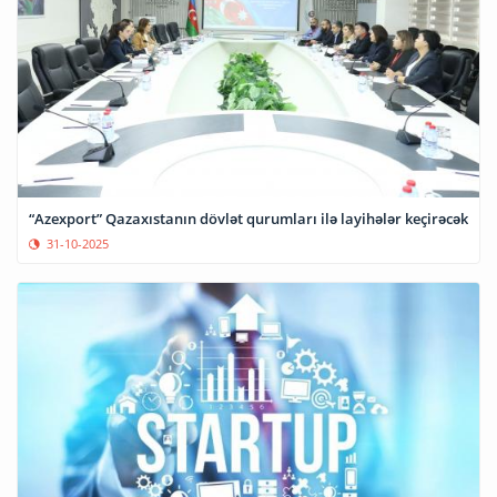
“Azexport” Qazaxıstanın dövlət qurumları ilə layihələr keçirəcək
31-10-2025