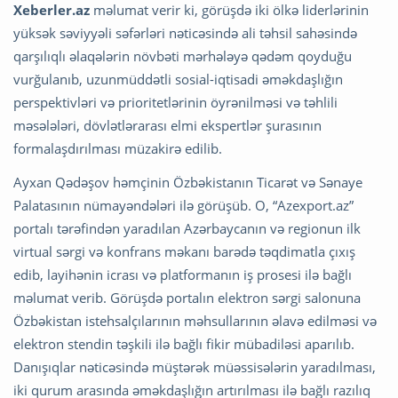
Xeberler.az
məlumat verir ki, görüşdə iki ölkə liderlərinin
yüksək səviyyəli səfərləri nəticəsində ali təhsil sahəsində
qarşılıqlı əlaqələrin növbəti mərhələyə qədəm qoyduğu
vurğulanıb, uzunmüddətli sosial-iqtisadi əməkdaşlığın
perspektivləri və prioritetlərinin öyrənilməsi və təhlili
məsələləri, dövlətlərarası elmi ekspertlər şurasının
formalaşdırılması müzakirə edilib.
Ayxan Qədəşov həmçinin Özbəkistanın Ticarət və Sənaye
Palatasının nümayəndələri ilə görüşüb. O, “Azexport.az”
portalı tərəfindən yaradılan Azərbaycanın və regionun ilk
virtual sərgi və konfrans məkanı barədə təqdimatla çıxış
edib, layihənin icrası və platformanın iş prosesi ilə bağlı
məlumat verib. Görüşdə portalın elektron sərgi salonuna
Özbəkistan istehsalçılarının məhsullarının əlavə edilməsi və
elektron stendin təşkili ilə bağlı fikir mübadiləsi aparılıb.
Danışıqlar nəticəsində müştərək müəssisələrin yaradılması,
iki qurum arasında əməkdaşlığın artırılması ilə bağlı razılıq