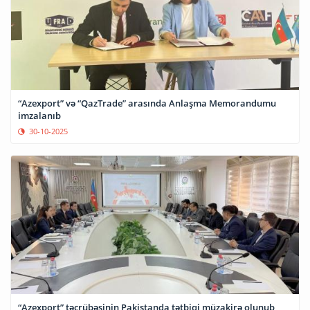
“Azexport” və “QazTrade” arasında Anlaşma Memorandumu
imzalanıb
30-10-2025
“Azexport” təcrübəsinin Pakistanda tətbiqi müzakirə olunub