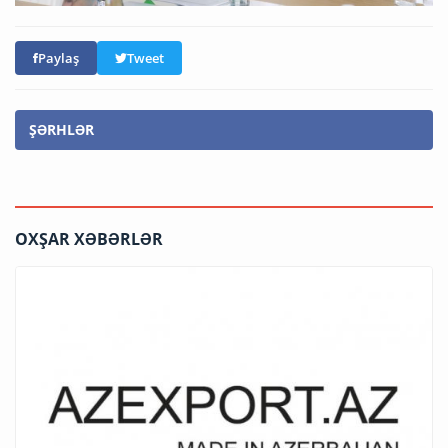
Paylaş
Tweet
ŞƏRHLƏR
OXŞAR XƏBƏRLƏR