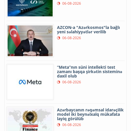
06-08-2026
AZCON-a "Azərkosmos"la bağlı
yeni səlahiyyətlər verilib
06-08-2026
“Meta”nın süni intellekti test
zamanı başqa şirkətin sisteminə
daxil olub
06-08-2026
Azərbaycanın rəqəmsal idarəçilik
model iki beynəlxalq mükafata
layiq görülüb
06-08-2026