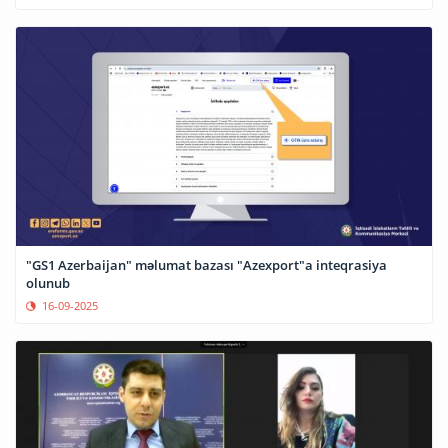
"GS1 Azerbaijan" məlumat bazası "Azexport"a inteqrasiya
olunub
16-09-2025