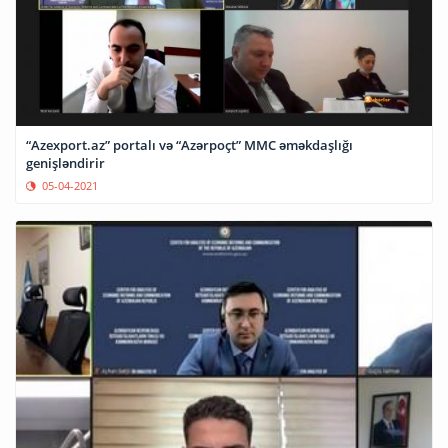
“Azexport.az” portalı və “Azərpoçt” MMC əməkdaşlığı
genişləndirir
05-04-2021