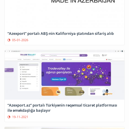
“Azexport” portalı ABŞ-nin Kaliforniya ştatından sifariş alıb
05-01-2026
“Azexport.az” portalı Türkiyənin rəqəmsal ticarət platforması
ilə əməkdaşlığa başlayır
19-11-2021