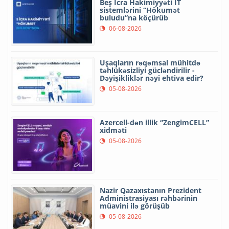
Beş İcra Hakimiyyəti İT
sistemlərini “Hökumət
buludu”na köçürüb
06-08-2026
Uşaqların rəqəmsal mühitdə
təhlükəsizliyi gücləndirilir -
Dəyişikliklər nəyi ehtiva edir?
05-08-2026
Azercell-dən illik “ZengimCELL”
xidməti
05-08-2026
Nazir Qazaxıstanın Prezident
Administrasiyası rəhbərinin
müavini ilə görüşüb
05-08-2026