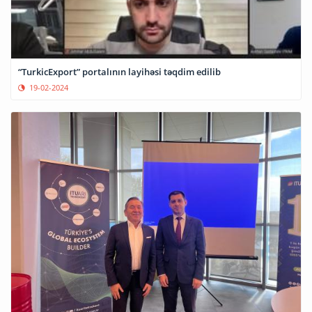
“TurkicExport” portalının layihəsi təqdim edilib
19-02-2024