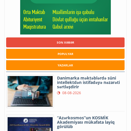
SON XƏBƏR
POPULYAR
YAZARLAR
Danimarka məktəblərdə süni
intellektdən istifadəyə nəzarəti
sərtləşdirir
08-08-2026
“Azərkosmos”un KOSMİK
Akademiyası mükafata layiq
görülüb