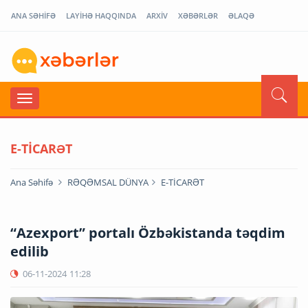
ANA SƏHİFƏ
LAYİHƏ HAQQINDA
ARXİV
XƏBƏRLƏR
ƏLAQƏ
E-TİCARƏT
Ana Səhifə
RƏQƏMSAL DÜNYA
E-TİCARƏT
“Azexport” portalı Özbəkistanda təqdim
edilib
06-11-2024
11:28