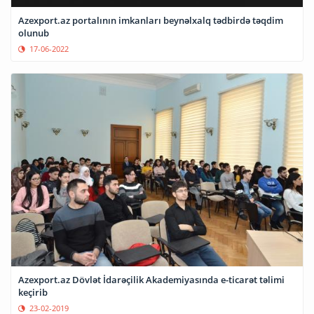
Azexport.az portalının imkanları beynəlxalq tədbirdə təqdim
olunub
17-06-2022
Azexport.az Dövlət İdarəçilik Akademiyasında e-ticarət təlimi
keçirib
23-02-2019