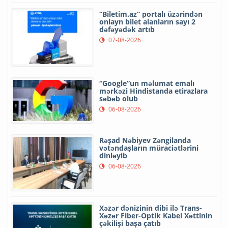
“Biletim.az” portalı üzərindən
onlayn bilet alanların sayı 2
dəfəyədək artıb
07-08-2026
“Google”un məlumat emalı
mərkəzi Hindistanda etirazlara
səbəb olub
06-08-2026
Rəşad Nəbiyev Zəngilanda
vətəndaşların müraciətlərini
dinləyib
06-08-2026
Xəzər dənizinin dibi ilə Trans-
Xəzər Fiber-Optik Kabel Xəttinin
çəkilişi başa çatıb