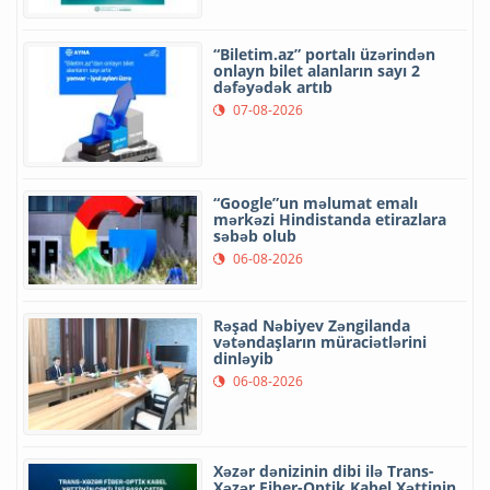
“Biletim.az” portalı üzərindən
onlayn bilet alanların sayı 2
dəfəyədək artıb
07-08-2026
“Google”un məlumat emalı
mərkəzi Hindistanda etirazlara
səbəb olub
06-08-2026
Rəşad Nəbiyev Zəngilanda
vətəndaşların müraciətlərini
dinləyib
06-08-2026
Xəzər dənizinin dibi ilə Trans-
Xəzər Fiber-Optik Kabel Xəttinin