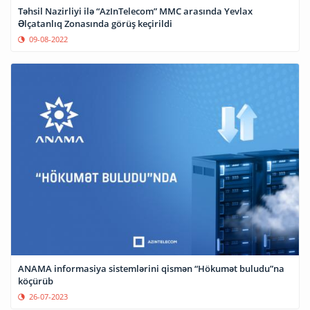
Təhsil Nazirliyi ilə “AzInTelecom” MMC arasında Yevlax
Əlçatanlıq Zonasında görüş keçirildi
09-08-2022
ANAMA informasiya sistemlərini qismən “Hökumət buludu”na
köçürüb
26-07-2023