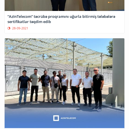
“AzInTelecom” təcrübə proqramını uğurla bitirmiş tələbələrə
sertifikatlar təqdim edib
28-09-2021