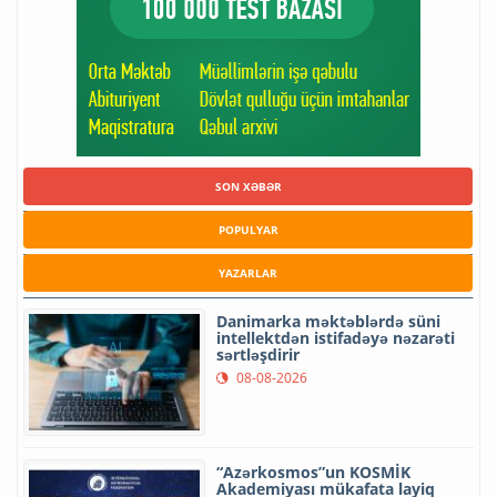
SON XƏBƏR
POPULYAR
YAZARLAR
Danimarka məktəblərdə süni
intellektdən istifadəyə nəzarəti
sərtləşdirir
08-08-2026
“Azərkosmos”un KOSMİK
Akademiyası mükafata layiq