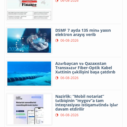
06-08-2026
DSMF 7 ayda 135 minə yaxın
elektron arayış verib
06-08-2026
Azərbaycan və Qazaxıstan
Transxəzər Fiber-Optik Kabel
Xəttinin çəkilişini başa çatdırıb
06-08-2026
Nazirlik: “Mobil notariat”
tətbiqinin “mygov”a tam
inteqrasiyası istiqamətində işlər
davam etdirilir
06-08-2026