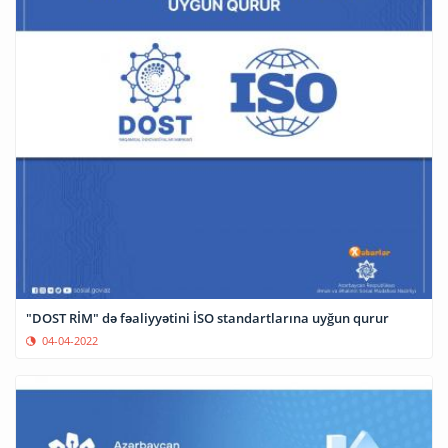
"DOST RİM" də fəaliyyətini İSO standartlarına uyğun qurur
04-04-2022