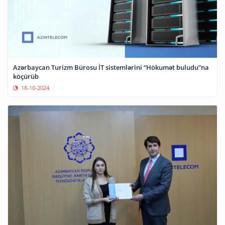
Azərbaycan Turizm Bürosu İT sistemlərini “Hökumət buludu”na
köçürüb
18-10-2024