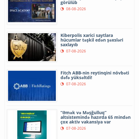
görülüb
08-08-2026
Kiberpolis xarici saytlara
hücumlar təşkil edən şəxsləri
saxlayıb
07-08-2026
Fitch ABB-nin reytinqini növbəti
dəfə yüksəltdi!
07-08-2026
“Əmək və Məşğulluq”
altsistemində hazırda 65 mindən
çox aktiv vakansiya var
07-08-2026