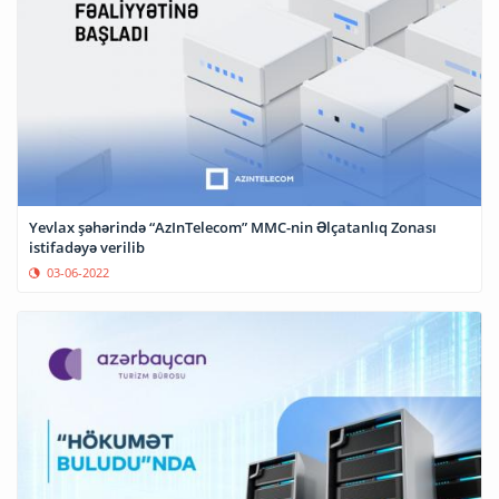
Yevlax şəhərində “AzInTelecom” MMC-nin Əlçatanlıq Zonası
istifadəyə verilib
03-06-2022