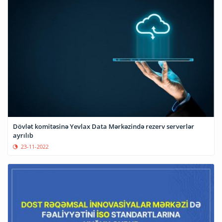
Dövlət komitəsinə Yevlax Data Mərkəzində rezerv serverlər
ayrılıb
23-11-2022