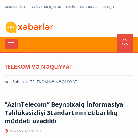
ANA SƏHİFƏ
LAYİHƏ HAQQINDA
ARXİV
XƏBƏRLƏR
ƏLAQƏ
TELEKOM VƏ NƏQLİYYAT
Ana Səhifə
TELEKOM VƏ NƏQLİYYAT
“AzInTelecom” Beynəlxalq İnformasiya
Təhlükəsizliyi Standartının etibarlılıq
müddəti uzadıldı
17-07-2020
10:43