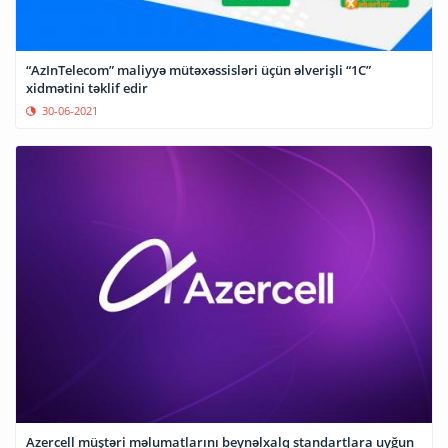
“AzInTelecom” maliyyə mütəxəssisləri üçün əlverişli “1C”
xidmətini təklif edir
30-06-2021
Azercell müştəri məlumatlarını beynəlxalq standartlara uyğun