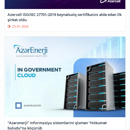
Azercell ISO/IEC 27701:2019 beynəlxalq sertifikatını əldə edən ilk
şirkət oldu
23-01-2026
“Azərenerji” informasiya sistemlərini qismən “Hökumət
buludu”na köçürüb