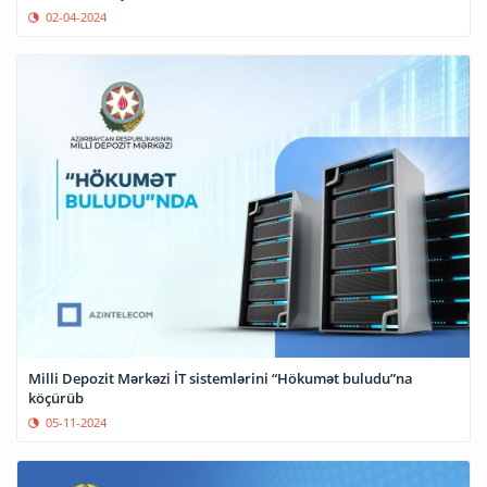
02-04-2024
Milli Depozit Mərkəzi İT sistemlərini “Hökumət buludu”na
köçürüb
05-11-2024