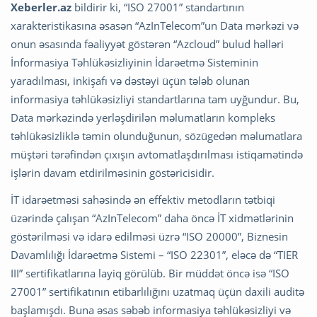
Xeberler.az
bildirir ki, “ISO 27001” standartının
xarakteristikasına əsasən “AzInTelecom”un Data mərkəzi və
onun əsasında fəaliyyət göstərən “Azcloud” bulud həlləri
İnformasiya Təhlükəsizliyinin İdarəetmə Sisteminin
yaradılması, inkişafı və dəstəyi üçün tələb olunan
informasiya təhlükəsizliyi standartlarına tam uyğundur. Bu,
Data mərkəzində yerləşdirilən məlumatların kompleks
təhlükəsizliklə təmin olunduğunun, sözügedən məlumatlara
müştəri tərəfindən çıxışın avtomatlaşdırılması istiqamətində
işlərin davam etdirilməsinin göstəricisidir.
İT idarəetməsi sahəsində ən effektiv metodların tətbiqi
üzərində çalışan “AzInTelecom” daha öncə İT xidmətlərinin
göstərilməsi və idarə edilməsi üzrə “ISO 20000”, Biznesin
Davamlılığı İdarəetmə Sistemi – “ISO 22301”, eləcə də “TIER
III” sertifikatlarına layiq görülüb. Bir müddət öncə isə “ISO
27001” sertifikatının etibarlılığını uzatmaq üçün daxili auditə
başlamışdı. Buna əsas səbəb informasiya təhlükəsizliyi və