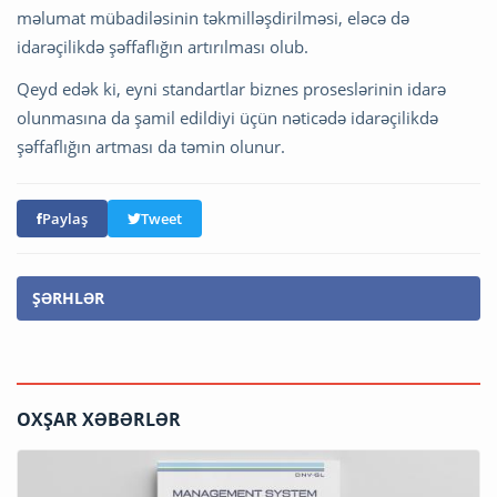
məlumat mübadiləsinin təkmilləşdirilməsi, eləcə də
idarəçilikdə şəffaflığın artırılması olub.
Qeyd edək ki, eyni standartlar biznes proseslərinin idarə
olunmasına da şamil edildiyi üçün nəticədə idarəçilikdə
şəffaflığın artması da təmin olunur.
Paylaş
Tweet
ŞƏRHLƏR
OXŞAR XƏBƏRLƏR