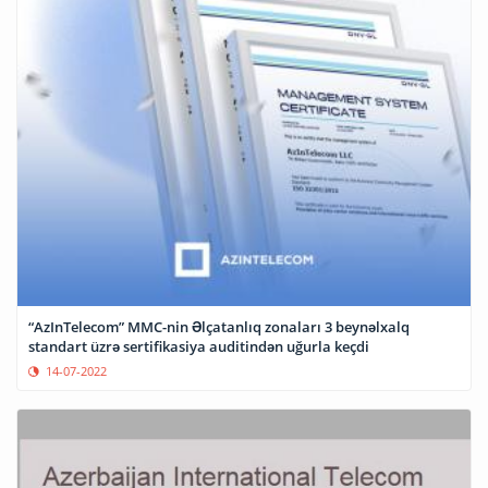
“AzInTelecom” MMC-nin Əlçatanlıq zonaları 3 beynəlxalq
standart üzrə sertifikasiya auditindən uğurla keçdi
14-07-2022