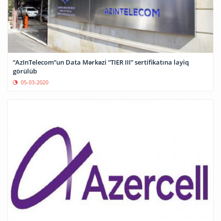
“AzInTelecom”un Data Mərkəzi “TIER III” sertifikatına layiq
görülüb
05-03-2020