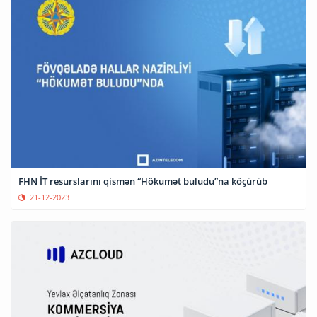
FHN İT resurslarını qismən “Hökumət buludu”na köçürüb
21-12-2023