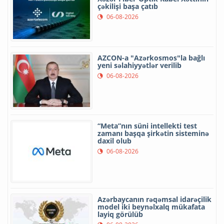
çəkilişi başa çatıb
06-08-2026
AZCON-a "Azərkosmos"la bağlı
yeni səlahiyyətlər verilib
06-08-2026
“Meta”nın süni intellekti test
zamanı başqa şirkətin sisteminə
daxil olub
06-08-2026
Azərbaycanın rəqəmsal idarəçilik
model iki beynəlxalq mükafata
layiq görülüb