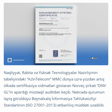
Nəqliyyat, Rabitə və Yüksək Texnologiyalar Nazirliyinin
tabeliyindəki “AzInTelecom” MMC dünya üzrə yüzdən artıq
ölkədə sertifikasiya xidmətləri göstərən Norveç şirkəti “DNV
GL”in apardığı müstəqil auditdən keçib. Nəticədə qurumun
layiq görüldüyü Beynəlxalq İnformasiya Təhlükəsizliyi
Standartının (ISO 27001-2013) etibarlılıq müddəti uzadılıb.