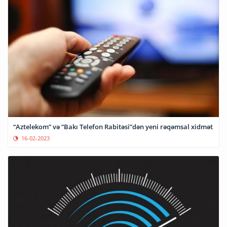
“Aztelekom” və “Bakı Telefon Rabitəsi”dən yeni rəqəmsal xidmət
16-02-2023