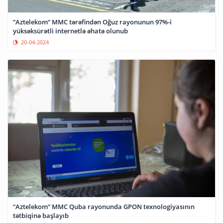
“Aztelekom” MMC tərəfindən Oğuz rayonunun 97%-i
yüksəksürətli internetlə əhatə olunub
20-04-2024
“Aztelekom” MMC Quba rayonunda GPON texnologiyasının
tətbiqinə başlayıb