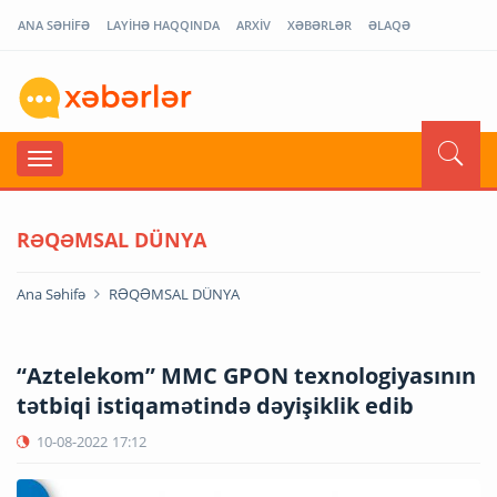
ANA SƏHİFƏ
LAYİHƏ HAQQINDA
ARXİV
XƏBƏRLƏR
ƏLAQƏ
RƏQƏMSAL DÜNYA
Ana Səhifə
RƏQƏMSAL DÜNYA
“Aztelekom” MMC GPON texnologiyasının
tətbiqi istiqamətində dəyişiklik edib
10-08-2022
17:12