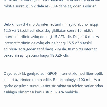
mbit/s sürət üçün 2 dəfə az (60% daha az) ödəniş edirlər.
Belə ki, əvvəl 4 mbit/s internet tarifinin aylıq abunə haqqı
12,5 AZN təşkil edirdisə, dəyişiklikdən sonra 15 mbit/s
internet tarifinin aylıq ödənişi 15 AZN-dir. Digər 10 mbit/s
internet tarifinin də aylıq abunə haqqı 15,5 AZN təşkil
edirdisə, sözügedən tarif dəyişikliyi ilə 30 mbit/s internet
paketinin aylıq abunə haqqı 18 AZN-dir.
Qeyd edək ki, genişzolaqlı GPON internet xidməti fiber-optik
xətləri üzərindən təmin edilir. Bu texnologiya 100 mbit/s-ə
qədər qoşulma sürəti, kəsintisiz rabitə və telefon xətlərindən
asılılığın olmaması kimi üstünlüklərə malikdir.