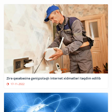
Zirə qəsəbəsinə genişzolaqlı internet xidmətləri təqdim edilib
17-11-2022