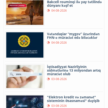
Bakcell rouminqi ilə yay tətilində
dünyanı kəşf et
04-08-2026
Vətəndaşlar “mygov” üzərindən
FHN-ə müraciət edə biləcəklər
04-08-2026
İqtisadiyyat Nazirliyinin
xidmətlərinə 13 milyondan artıq
müraciət olub
03-08-2026
"Elektron kredit və zəmanət"
sisteminin Əsasnaməsi" dəyişib
03-08-2026