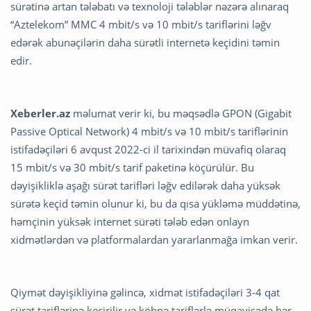
sürətinə artan tələbatı və texnoloji tələblər nəzərə alınaraq
“Aztelekom” MMC 4 mbit/s və 10 mbit/s tariflərini ləğv
edərək abunəçilərin daha sürətli internetə keçidini təmin
edir.
Xeberler.az
məlumat verir ki, bu məqsədlə GPON (Gigabit
Passive Optical Network) 4 mbit/s və 10 mbit/s tariflərinin
istifadəçiləri 6 avqust 2022-ci il tarixindən müvafiq olaraq
15 mbit/s və 30 mbit/s tarif paketinə köçürülür. Bu
dəyişikliklə aşağı sürət tarifləri ləğv edilərək daha yüksək
sürətə keçid təmin olunur ki, bu da qısa yükləmə müddətinə,
həmçinin yüksək internet sürəti tələb edən onlayn
xidmətlərdən və platformalardan yararlanmağa imkan verir.
Qiymət dəyişikliyinə gəlincə, xidmət istifadəçiləri 3-4 qat
sürət tariflərinə keçirilir və köhnə tariflərlə müqayisədə hər