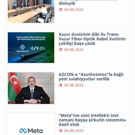
dinləyib
06-08-2026
Xəzər dənizinin dibi ilə Trans-
Xəzər Fiber-Optik Kabel Xəttinin
çəkilişi başa çatıb
06-08-2026
AZCON-a "Azərkosmos"la bağlı
yeni səlahiyyətlər verilib
06-08-2026
“Meta”nın süni intellekti test
zamanı başqa şirkətin sisteminə
daxil olub
06-08-2026