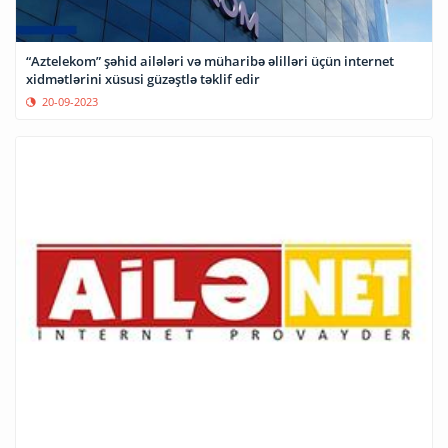
“Aztelekom” şəhid ailələri və müharibə əlilləri üçün internet
xidmətlərini xüsusi güzəştlə təklif edir
20-09-2023