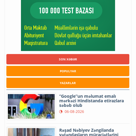
SON XƏBƏR
POPULYAR
YAZARLAR
“Google”un məlumat emalı
mərkəzi Hindistanda etirazlara
səbəb olub
06-08-2026
Rəşad Nəbiyev Zəngilanda
vətəndaşların müraciətlərini