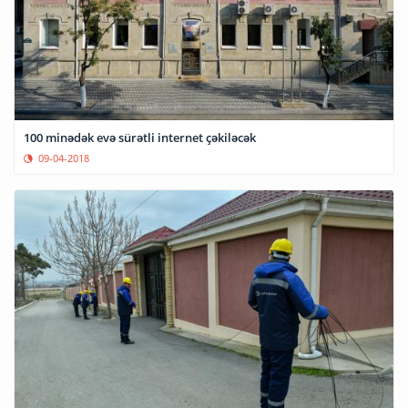
100 minədək evə sürətli internet çəkiləcək
09-04-2018