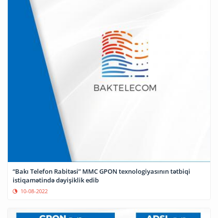
“Bakı Telefon Rabitəsi” MMC GPON texnologiyasının tətbiqi
istiqamətində dəyişiklik edib
10-08-2022