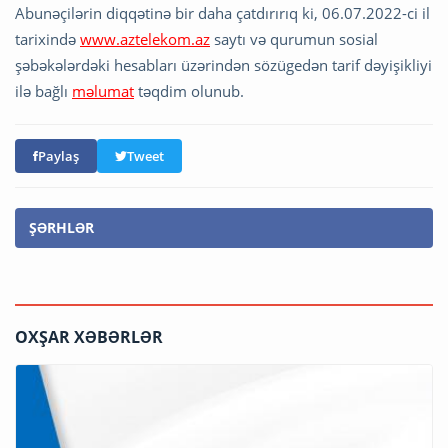
Abunəçilərin diqqətinə bir daha çatdırırıq ki, 06.07.2022-ci il
tarixində
www.aztelekom.az
saytı və qurumun sosial
şəbəkələrdəki hesabları üzərindən sözügedən tarif dəyişikliyi
ilə bağlı
məlumat
təqdim olunub.
Paylaş
Tweet
ŞƏRHLƏR
OXŞAR XƏBƏRLƏR