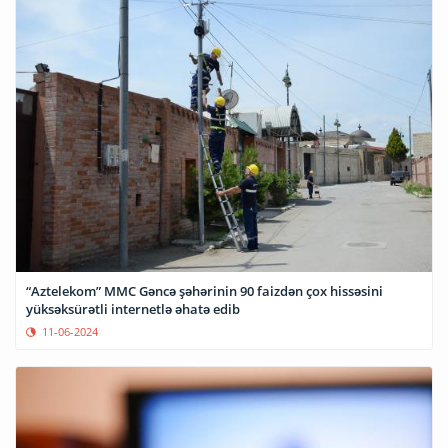
“Aztelekom” MMC Gəncə şəhərinin 90 faizdən çox hissəsini
yüksəksürətli internetlə əhatə edib
11-06-2024