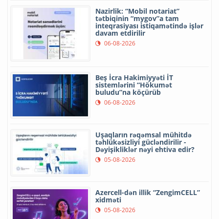
Nazirlik: “Mobil notariat”
tətbiqinin “mygov”a tam
inteqrasiyası istiqamətində işlər
davam etdirilir
06-08-2026
Beş İcra Hakimiyyəti İT
sistemlərini “Hökumət
buludu”na köçürüb
06-08-2026
Uşaqların rəqəmsal mühitdə
təhlükəsizliyi gücləndirilir -
Dəyişikliklər nəyi ehtiva edir?
05-08-2026
Azercell-dən illik “ZengimCELL”
xidməti
05-08-2026