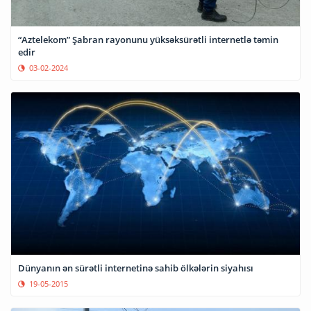
“Aztelekom” Şabran rayonunu yüksəksürətli internetlə təmin
edir
03-02-2024
Dünyanın ən sürətli internetinə sahib ölkələrin siyahısı
19-05-2015