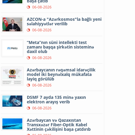
başa çatıb
06-08-2026
AZCON-a "Azərkosmos"la bağlı yeni
səlahiyyətlər verilib
06-08-2026
“Meta”nın süni intellekti test
zamanı başqa şirkətin sisteminə
daxil olub
06-08-2026
Azərbaycanın rəqəmsal idarəçilik
model iki beynəlxalq mükafata
layiq görülüb
06-08-2026
DSMF 7 ayda 135 minə yaxın
elektron arayış verib
06-08-2026
Azərbaycan və Qazaxıstan
Transxəzər Fiber-Optik Kabel
Xəttinin çəkilişini başa çatdırıb