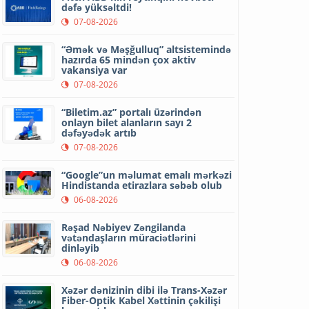
dəfə yüksəltdi!
07-08-2026
“Əmək və Məşğulluq” altsistemində
hazırda 65 mindən çox aktiv
vakansiya var
07-08-2026
“Biletim.az” portalı üzərindən
onlayn bilet alanların sayı 2
dəfəyədək artıb
07-08-2026
“Google”un məlumat emalı mərkəzi
Hindistanda etirazlara səbəb olub
06-08-2026
Rəşad Nəbiyev Zəngilanda
vətəndaşların müraciətlərini
dinləyib
06-08-2026
Xəzər dənizinin dibi ilə Trans-Xəzər
Fiber-Optik Kabel Xəttinin çəkilişi