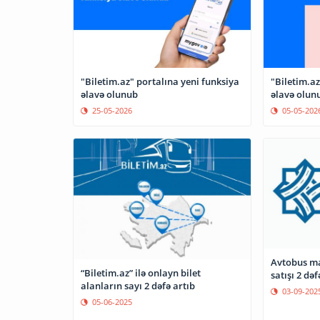
"Biletim.az" portalına yeni funksiya
"Biletim.az
əlavə olunub
əlavə olun
25-05-2026
05-05-202
Avtobus ma
“Biletim.az” ilə onlayn bilet
satışı 2 dəf
alanların sayı 2 dəfə artıb
03-09-202
05-06-2025