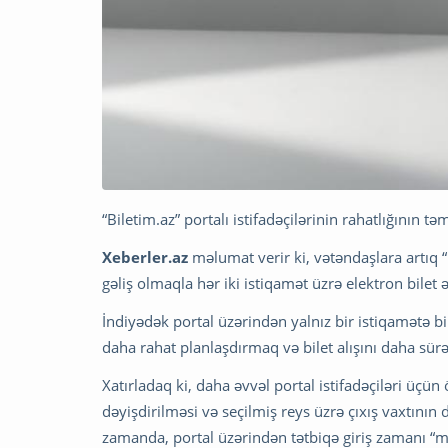
“Biletim.az” portalı istifadəçilərinin rahatlığının 
Xeberler.az
məlumat verir ki, vətəndaşlara artıq “b
gəliş olmaqla hər iki istiqamət üzrə elektron bilet
İndiyədək portal üzərindən yalnız bir istiqamətə bi
daha rahat planlaşdırmaq və bilet alışını daha sür
Xatırladaq ki, daha əvvəl portal istifadəçiləri üçün
dəyişdirilməsi və seçilmiş reys üzrə çıxış vaxtının 
zamanda, portal üzərindən tətbiqə giriş zamanı “myGo