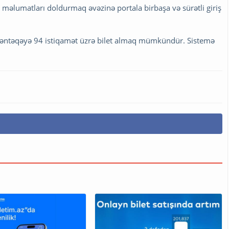
 məlumatları doldurmaq əvəzinə portala birbaşa və sürətli giriş
 məntəqəyə 94 istiqamət üzrə bilet almaq mümkündür. Sistemə