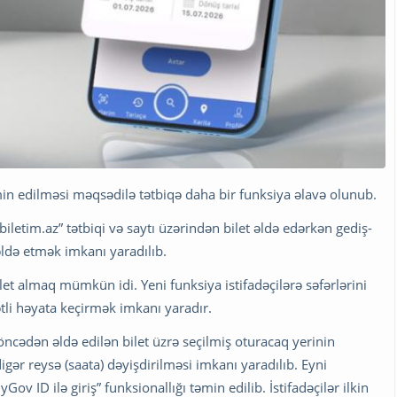
təmin edilməsi məqsədilə tətbiqə daha bir funksiya əlavə olunub.
iletim.az” tətbiqi və saytı üzərindən bilet əldə edərkən gediş-
 əldə etmək imkanı yaradılıb.
let almaq mümkün idi. Yeni funksiya istifadəçilərə səfərlərini
ətli həyata keçirmək imkanı yaradır.
 öncədən əldə edilən bilet üzrə seçilmiş oturacaq yerinin
digər reysə (saata) dəyişdirilməsi imkanı yaradılıb. Eyni
v ID ilə giriş” funksionallığı təmin edilib. İstifadəçilər ilkin