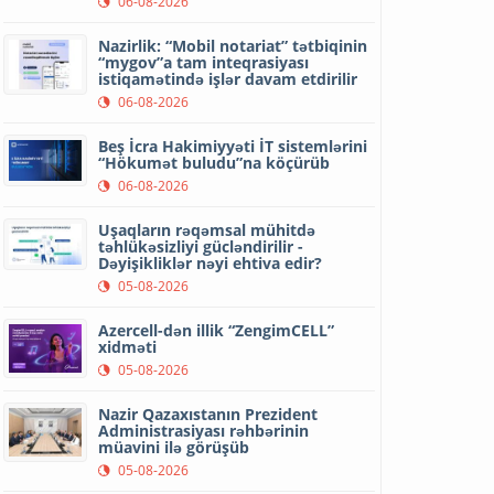
06-08-2026
Nazirlik: “Mobil notariat” tətbiqinin
“mygov”a tam inteqrasiyası
istiqamətində işlər davam etdirilir
06-08-2026
Beş İcra Hakimiyyəti İT sistemlərini
“Hökumət buludu”na köçürüb
06-08-2026
Uşaqların rəqəmsal mühitdə
təhlükəsizliyi gücləndirilir -
Dəyişikliklər nəyi ehtiva edir?
05-08-2026
Azercell-dən illik “ZengimCELL”
xidməti
05-08-2026
Nazir Qazaxıstanın Prezident
Administrasiyası rəhbərinin
müavini ilə görüşüb
05-08-2026