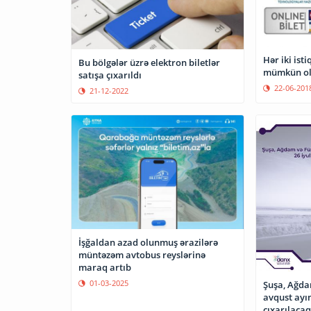
Hər iki ist
Bu bölgələr üzrə elektron biletlər
mümkün ol
satışa çıxarıldı
22-06-201
21-12-2022
İşğaldan azad olunmuş ərazilərə
müntəzəm avtobus reyslərinə
maraq artıb
01-03-2025
Şuşa, Ağda
avqust ayın
çıxarılacaq