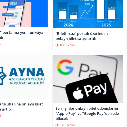
" portalına yeni funksiya
“Biletim.az” portalı üzərindən
ub
onlayn bilet satışı artıb
6
08-05-2025
rşrutlarına onlayn bilet
Sərnişinlər onlayn bilet ödənişlərini
ə artıb
"Apple Pay" və "Google Pay"dən edə
5
biləcək
12-01-2026