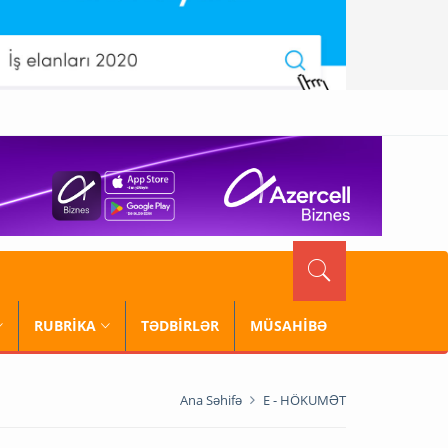
RUBRİKA
TƏDBİRLƏR
MÜSAHİBƏ
Ana Səhifə
E - HÖKUMƏT