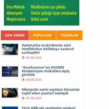
SON XƏBƏR
POPULYAR
YAZARLAR
Danimarka məktəblərdə süni
intellektdən istifadəyə nəzarəti
sərtləşdirir
08-08-2026
“Azərkosmos”un KOSMİK
Akademiyası mükafata layiq
görülüb
08-08-2026
Kiberpolis xarici saytlara hücumlar
təşkil edən şəxsləri saxlayıb
07-08-2026
Fitch ABB-nin reytinqini növbəti