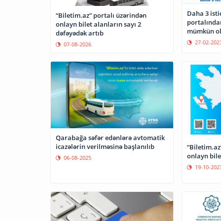
Daha 3 isti
“Biletim.az” portalı üzərindən
portalında
onlayn bilet alanların sayı 2
mümkün o
dəfəyədək artıb
27-02-202
07-08-2026
Qarabağa səfər edənlərə avtomatik
icazələrin verilməsinə başlanılıb
“Biletim.a
onlayn bil
06-08-2025
19-10-202