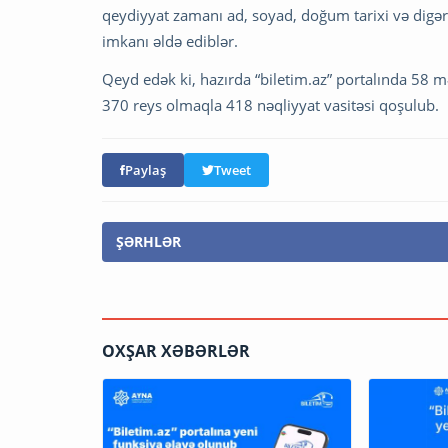
qeydiyyat zamanı ad, soyad, doğum tarixi və digər
imkanı əldə ediblər.
Qeyd edək ki, hazırda “biletim.az” portalında 58
370 reys olmaqla 418 nəqliyyat vasitəsi qoşulub.
Paylaş
Tweet
ŞƏRHLƏR
OXŞAR XƏBƏRLƏR