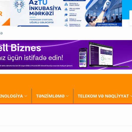
QƏ
XNOLOGİYA
TƏNZİMLƏMƏ
TELEKOM VƏ NƏQLİYYAT