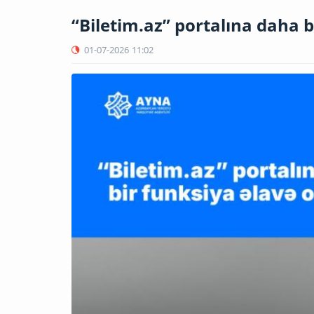
“Biletim.az” portalına daha 
01-07-2026
11:02