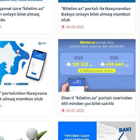
qamət üzrə “biletim.az”
“Biletim.az” portalı ilə Naxçıvandan
n onlayn bilet almaq
Bakıya onlayn bilet almaq mümkün
ldu
olub
3
06-03-2025
z” portalından Naxçıvana
Ötən il “biletim.az” portalı üzərindən
et almaq mümkün olub
455 mindən çox bilet satılıb
3
09-01-2025