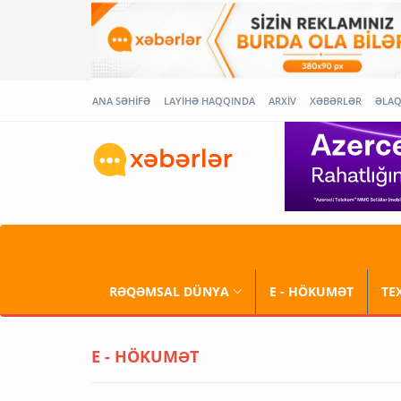
ANA SƏHİFƏ
LAYİHƏ HAQQINDA
ARXİV
XƏBƏRLƏR
ƏLA
RƏQƏMSAL DÜNYA
E - HÖKUMƏT
TE
E - HÖKUMƏT