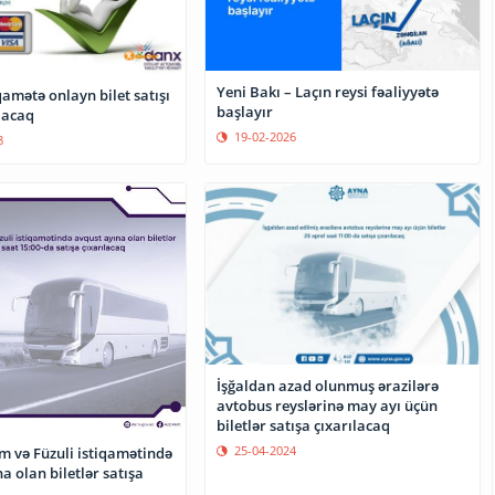
Yeni Bakı – Laçın reysi fəaliyyətə
iqamətə onlayn bilet satışı
başlayır
acaq
19-02-2026
8
İşğaldan azad olunmuş ərazilərə
avtobus reyslərinə may ayı üçün
biletlər satışa çıxarılacaq
25-04-2024
m və Füzuli istiqamətində
a olan biletlər satışa