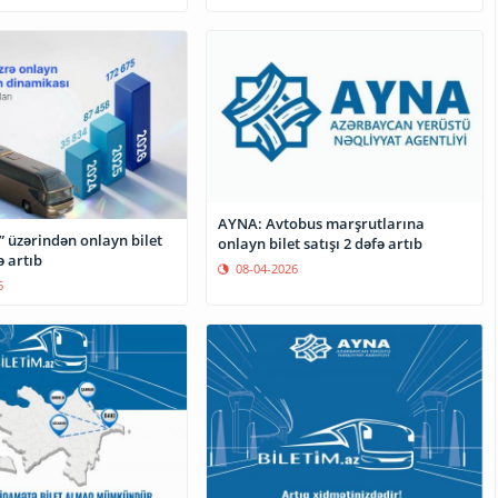
AYNA: Avtobus marşrutlarına
” üzərindən onlayn bilet
onlayn bilet satışı 2 dəfə artıb
ə artıb
08-04-2026
6